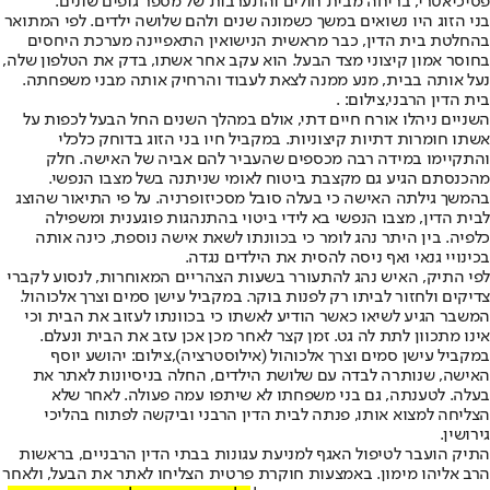
פסיכיאטרי, בריחה מבית חולים והתערבות של מספר גופים שונים.
בני הזוג היו נשואים במשך כשמונה שנים ולהם שלושה ילדים. לפי המתואר
בהחלטת בית הדין, כבר מראשית הנישואין התאפיינה מערכת היחסים
בחוסר אמון קיצוני מצד הבעל. הוא עקב אחר אשתו, בדק את הטלפון שלה,
נעל אותה בבית, מנע ממנה לצאת לעבוד והרחיק אותה מבני משפחתה.
בית הדין הרבני,צילום: .
השניים ניהלו אורח חיים דתי, אולם במהלך השנים החל הבעל לכפות על
אשתו חומרות דתיות קיצוניות. במקביל חיו בני הזוג בדוחק כלכלי
והתקיימו במידה רבה מכספים שהעביר להם אביה של האישה. חלק
מהכנסתם הגיע גם מקצבת ביטוח לאומי שניתנה בשל מצבו הנפשי.
בהמשך גילתה האישה כי בעלה סובל מסכיזופרניה. על פי התיאור שהוצג
לבית הדין, מצבו הנפשי בא לידי ביטוי בהתנהגות פוגענית ומשפילה
כלפיה. בין היתר נהג לומר כי בכוונתו לשאת אישה נוספת, כינה אותה
בכינויי גנאי ואף ניסה להסית את הילדים נגדה.
לפי התיק, האיש נהג להתעורר בשעות הצהריים המאוחרות, לנסוע לקברי
צדיקים ולחזור לביתו רק לפנות בוקר. במקביל עישן סמים וצרך אלכוהול.
המשבר הגיע לשיאו כאשר הודיע לאשתו כי בכוונתו לעזוב את הבית וכי
אינו מתכוון לתת לה גט. זמן קצר לאחר מכן אכן עזב את הבית ונעלם.
במקביל עישן סמים וצרך אלכוהול (אילוסטרציה),צילום: יהושע יוסף
האישה, שנותרה לבדה עם שלושת הילדים, החלה בניסיונות לאתר את
בעלה. לטענתה, גם בני משפחתו לא שיתפו עמה פעולה. לאחר שלא
הצליחה למצוא אותו, פנתה לבית הדין הרבני וביקשה לפתוח בהליכי
גירושין.
התיק הועבר לטיפול האגף למניעת עגונות בבתי הדין הרבניים, בראשות
הרב אליהו מימון. באמצעות חוקרת פרטית הצליחו לאתר את הבעל, ולאחר