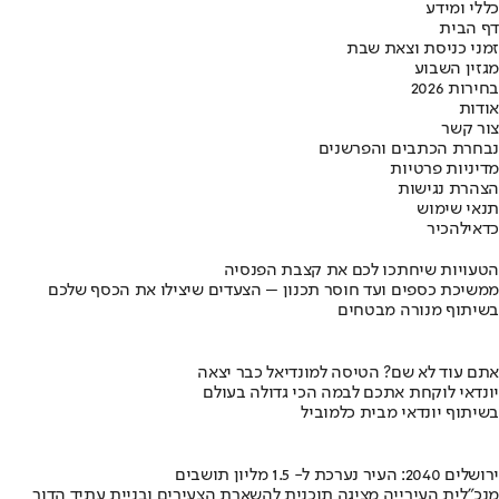
כללי ומידע
דף הבית
זמני כניסת וצאת שבת
מגזין השבוע
בחירות 2026
אודות
צור קשר
נבחרת הכתבים והפרשנים
מדיניות פרטיות
הצהרת נגישות
תנאי שימוש
כדאי
להכיר
הטעויות שיחתכו לכם את קצבת הפנסיה
ממשיכת כספים ועד חוסר תכנון – הצעדים שיצילו את הכסף שלכם
בשיתוף מנורה מבטחים
אתם עוד לא שם? הטיסה למונדיאל כבר יצאה
יונדאי לוקחת אתכם לבמה הכי גדולה בעולם
בשיתוף יונדאי מבית כלמוביל
ירושלים 2040: העיר נערכת ל- 1.5 מליון תושבים
מנכ"לית העירייה מציגה תוכנית להשארת הצעירים ובניית עתיד הדור