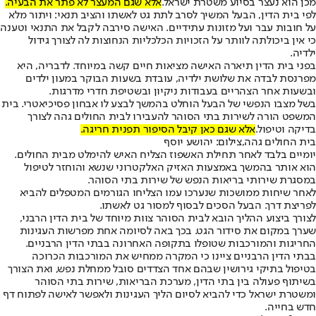
מכן הוא נעצר בסיוע משטרת ישראל.
אלא שגם המעצר לא פתר את הבעיה.
לפי בית הדין, הבעל המשיך לסרב לתת גט לאשתו והציב תנאי: ויתור מלא
על חובות עבר ועל מזונות עתידיים. האישה סירבה לקבל את התנאי וטענה
כי אין ביכולתה לוותר על הזכויות הכלכליות הנחוצות לה לצורך גידול
ילדיה.
בפני בית הדין תיארה האישה מציאות חיים קשה במיוחד. לדבריה, היא
מפרנסת לבדה את שלושת ילדיה, עובדת בשעות הבוקר במעון ילדים
ובשעות אחר הצהריים בעבודות ניקיון ובשטיפת חדרי מדרגות.
בשל מצבו הנפשי של הבעל הוחלט בהמשך לבצע לו אבחון פסיכיאטרי. בית
המשפט הורה לשירות בתי הסוהר להעבירו לבית החולים גהה לצורך
בדיקה וטיפול.
אלא שגם כאן קיבל הסיפור תפנית חריגה.
בית החולים גהה,צילום: יהושע יוסף
יומיים בלבד לאחר תחילת האשפוז הצליח האיש להימלט מבית החולים.
הוא אותר בהמשך באמצעות האזיק האלקטרוני שנשא והוחזר לטיפול
במסגרת שירותי בריאות הנפש של שירות בתי הסוהר.
לאחר שיחות ממושכות שנערכו עמו הצליחו הגורמים המטפלים להביא
לפריצת דרך. הבעל הסכים לבסוף למסור גט לאשתו.
לצורך ביצוע ההליך הובא לבית הסוהר צוות מיוחד של בית הדין הרבני,
שערך במקום את סידור הגט. בכך באה לסיומה אחת מפרשות העגינות
החריגות והמורכבות שטופלו בתקופה האחרונה בבתי הדין הרבניים.
בבתי הדין הרבניים ציינו כי המקרה ממחיש את המורכבות הכרוכה
בטיפול בתיקי גירושין שבהם אחד הצדדים סובל ממחלת נפש, ואת הצורך
בשיתוף פעולה בין בתי הדין, מערכת הבריאות, שירות בתי הסוהר
ומשטרת ישראל כדי להביא לסיום הליך העגינות ולאפשר לאישה לפתוח דף
חדש בחייה.