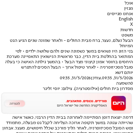
אוכל
מגזין
אנחנו מגייסים
English
X
חדשות
משפט
הבעל נעלם, נעצר, ברח מבית החולים - ולאחר שמונה שנים הגיע הגט
המיוחל
בני הזוג היו נשואים במשך כשמונה שנים ולהם שלושה ילדים • לפי
המתואר בהחלטת בית הדין, כבר מראשית הנישואין התאפיינה מערכת
היחסים בחוסר אמון קיצוני מצד הבעל • בהמשך גילתה האישה כי בעלה
סובל מסכיזופרניה • לאחר טיפול ארוך - הבעל הסכים להתגרש
יותם דשא
31/5/2026, 09:35
,עודכן
31/5/2026, 09:35
0
השמעה
מסדרון בית חולים (אילוסטרציה). צילום: יוסי זליגר
דרמה יוצאת דופן הסתיימה לאחרונה בבית הדין הרבני, כאשר אישה
שהייתה עגונה במשך תקופה ארוכה הצליחה לקבל גט מבעלה, מתמודד
נפש הסובל מסכיזופרניה, לאחר הליך מורכב שכלל חיפושים, מעצר, אבחון