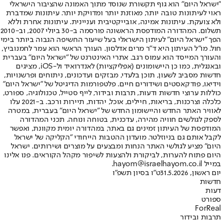
"ישראל היום" הוא גוף תקשורת שנוסד מתוך האמונה שהציבור הישראלי
ראוי לעיתונות טובה יותר, מאוזנת יותר ומדויקת יותר. עיתונות שמדברת
ולא צועקת. עיתונות אמינה, אובייקטיבית ועניינית. עיתונות אחרת וללא
תשלום. המהדורה המודפסת הראשונה פורסמה ב-30 ביולי 2007, וב-2010
הפך "ישראל היום" לעיתון הישראלי בעל שיעור החשיפה הגבוה ביותר בימי
חול. מו"ל העיתון היא ד"ר מרים אדלסון. העורך הראשי הוא עמר לחמנוביץ,
והעורך המייסד הוא עמוס רגב. אתרי האינטרנט של "ישראל היום" בעברית
ובאנגלית, כמו כן היישומונים (אפליקציות) לאנדרואיד ול-iOS, מציגים
חדשות מסביב לשעון, תוכן בלעדי, מבזקים ועדכונים, ניתוחים ופרשנויות,
וידיאו, פודקאסטים ושידורים חיים. פלטפורמות הדיגיטל של "ישראל היום"
כוללות ערוצי חדשות ודעות, תרבות ובידור, לייף סטייל, טכנולוגיה, ספורט,
כלכלה וצרכנות, בריאות, חיילים, אוכל, יהדות, תיירות ורכב. ב-2021 עלו
לאוויר האתר החדש והיישומון החדש של "ישראל היום" בעברית, במטרה
לספק לגולשים חוויה מהירה, עדכנית, בטוחה ונוחה. תכני המהדורה
המודפסת של העיתון זמינים גם באתר, במהדורה יומית מקוונת, ואפשר
לקבל אותם גם בניוזלטר. מועדון ההטבות הייחודי "הקליקה של ישראל
היום" מציע לגולשי האתר הנחות ומבצעים על מוצרים ושירותים. ישראל
היום פתוח להערות, לביקורת ולהצעות לשיפור מקהל הקוראים. פנו אלינו
במייל hayom@israelhayom.co.il.
יום ראשון, 31.5.2026
ט"ו בסיון תשפ"ו
חדשות
דעות
ספורט
ForReal
תרבות ובידור