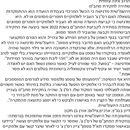
הרוב אינה עומדת".
סתירה לחקירת מחב"מ
היועמ"שית מדגישה כי הכשל המרכזי בעבודת הוועדה הוא ההתמקדות
בשאלה האם רס"ן צ׳ העביר לאלמקייס חומרים מסווגים או לא. היא
מדגישה כי קביעת הוועדה שהוא לא העביר לאלמקייס חומרים מסווגים
עומדת בסתירה לקביעת המחב"ם בשנת 2022 אשר ביצעה את החקירה
הביטחונית וקבעה שהעביר לו חומר מסווג.
"מדובר בגוף האמון על ביטחון המידע של צהייל, והוא הגורם המקצועי
המוסמך לקבוע האם מדובר במידע מסווג". היועמ״שית מדגישה כי זוהי לא
הנקודה הרלוונטית, אלא שהנקודה החשובה היא אי גילוי הקשר שהיה
לאוגדה בפיקודו של גופמן עם אלמקייס, בהנחייתו ובאישורו, בלי קשר לטיב
המידע שעבר ואם היה מסווג או לא: "זוהי ליבת הפגיעה בטוהר המידות".
ומדגישה - ״בפועל, כפי שפורט לעיל, כאשר גופמן נשאל האם יש לאוגדה
קשר ישיר או עקיף לערוץ אקטואליה ביטחונית בטלגרם הוא לא מסר
אמת.״
היא אף הוסיפה: "הימנעותו של גופמן מלמסור מידע לגורמים המוסמכים
על מנת להבהיר כי אלמקייס הופעל באישורו, בולטת במיוחד כאשר משווים
אותה לפעולתו כאשר הפקוד שלו, רס"ן צ', שהיה בחקירת מחב"מ בעניין
זה, וגופמן יצר קשר באופן יזום עם הגורם החוקר, על מנת להבהיר כי
פעולותיו של הקצין היו באישורו ולבקש כי לא יפגע כתוצאה מהמקרה",
כתבה היועמ"שית.
דיון בבג"ץ, ארכיון,צילום: אורן בן חקון
בתשובתה של היועמ״שית צורפו ראיות מזמן אמת שתומכות בגרסתה:
בחקירת המחב״ם של רס״ן צ׳, שמסר כי הקשר עם אלמקייס נעשה “ביידעו
ובאישור מפקדו תא״ל גופמן” ציין רס״ן צ׳ כי לאחר שיצר קשר עם אלמקייס