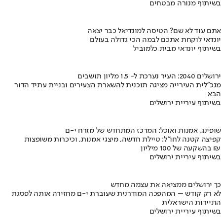
בשיתוף מנורה מבטחים
אתם עוד לא שם? הטיסה למונדיאל כבר יצאה
יונדאי לוקחת אתכם לבמה הכי גדולה בעולם
בשיתוף יונדאי מבית כלמוביל
ירושלים 2040: העיר נערכת ל- 1.5 מליון תושבים
מנכ"לית העירייה מציגה תוכנית להשארת הצעירים ובניית עתיד הדור
הבא
בשיתוף עיריית ירושלים
שופינג, אמנות ואוכל: המרכז המתחדש של מזרח י-ם
קפיצה קטנה לחו"ל: טיילת חדשה, מיצגי אמנות, וכיכרות משופצות
בהשקעה של 100 מיליון ₪
בשיתוף עיריית ירושלים
כך ירושלים ממציאה את עצמה מחדש
לא רק קודש – המהפכה המודרנית שעוברת י-ם מחזירה אותה לפסגת
התיירות הישראלית
בשיתוף עיריית ירושלים