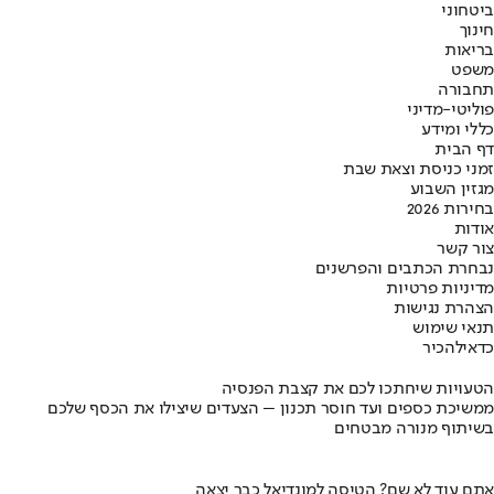
ביטחוני
חינוך
בריאות
משפט
תחבורה
פוליטי-מדיני
כללי ומידע
דף הבית
זמני כניסת וצאת שבת
מגזין השבוע
בחירות 2026
אודות
צור קשר
נבחרת הכתבים והפרשנים
מדיניות פרטיות
הצהרת נגישות
תנאי שימוש
כדאי
להכיר
הטעויות שיחתכו לכם את קצבת הפנסיה
ממשיכת כספים ועד חוסר תכנון – הצעדים שיצילו את הכסף שלכם
בשיתוף מנורה מבטחים
אתם עוד לא שם? הטיסה למונדיאל כבר יצאה