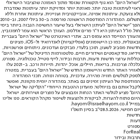
"ישראל היום" הוא גוף תקשורת שנוסד מתוך האמונה שהציבור הישראלי
ראוי לעיתונות טובה יותר, מאוזנת יותר ומדויקת יותר. עיתונות שמדברת
ולא צועקת. עיתונות אמינה, אובייקטיבית ועניינית. עיתונות אחרת וללא
תשלום. המהדורה המודפסת הראשונה פורסמה ב-30 ביולי 2007, וב-2010
הפך "ישראל היום" לעיתון הישראלי בעל שיעור החשיפה הגבוה ביותר בימי
חול. מו"ל העיתון היא ד"ר מרים אדלסון. העורך הראשי הוא עמר לחמנוביץ,
והעורך המייסד הוא עמוס רגב. אתרי האינטרנט של "ישראל היום" בעברית
ובאנגלית, כמו כן היישומונים (אפליקציות) לאנדרואיד ול-iOS, מציגים
חדשות מסביב לשעון, תוכן בלעדי, מבזקים ועדכונים, ניתוחים ופרשנויות,
וידיאו, פודקאסטים ושידורים חיים. פלטפורמות הדיגיטל של "ישראל היום"
כוללות ערוצי חדשות ודעות, תרבות ובידור, לייף סטייל, טכנולוגיה, ספורט,
כלכלה וצרכנות, בריאות, חיילים, אוכל, יהדות, תיירות ורכב. ב-2021 עלו
לאוויר האתר החדש והיישומון החדש של "ישראל היום" בעברית, במטרה
לספק לגולשים חוויה מהירה, עדכנית, בטוחה ונוחה. תכני המהדורה
המודפסת של העיתון זמינים גם באתר, במהדורה יומית מקוונת, ואפשר
לקבל אותם גם בניוזלטר. מועדון ההטבות הייחודי "הקליקה של ישראל
היום" מציע לגולשי האתר הנחות ומבצעים על מוצרים ושירותים. ישראל
היום פתוח להערות, לביקורת ולהצעות לשיפור מקהל הקוראים. פנו אלינו
במייל hayom@israelhayom.co.il.
יום חמישי, 28.5.2026
י"ב בסיון תשפ"ו
חדשות
דעות
ספורט
ForReal
תרבות ובידור