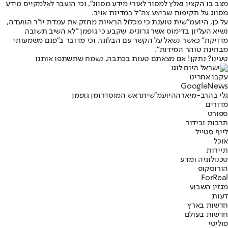
מצב בו הקצין נאלץ למסור לאורי מידע מסווג”, וכי הועבר לאלמקייס מידע
מסווג על תקיפות שביצע צה״ל במדינת אויב.
על כן, היועמ״שית טוענת כי מכלול הראיות מחזק את עמדת יו״ר הוועדה,
נשיא העליון בדימוס אשר גרוניס, שקבע כי גופמן ״לא השיב תשובה
מדויקת״ כאשר נשאל על הקשר עם הבלוגר, וכי מדובר ב״פגם משמעותי
מבחינת טוהר המידות״.
טעינו? נתקן! אם מצאתם טעות בכתבה, נשמח שתשתפו אותנו
עקבו אחרינו
G
o
o
g
l
e
News
גלי בהרב-מיארה
היועמ"שית
ראש המוסד
רומן גופמן
מדורים
ספורט
תרבות ובידור
לייף סטייל
אוכל
תיירות
טכנולוגיה ומדע
הורוסקופ
ForReal
מגזין השבוע
דעות
חדשות בארץ
חדשות בעולם
פוליטי