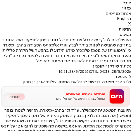
אוכל
מגזין
אנחנו מגייסים
English
X
חדשות
משפט
היועמ"שית לבג"ץ: יש לבטל את מינויו של רומן גופמן לתפקיד ראש המוסד
בתגובה שהגישה לפנות בוקר לבג"ץ אורי אלמקייס הסבירה בהרב-מיארה
כי "הימנעותו של גופמן מלמסור מידע הידוע לו בהקשר של חקירה פלילית
פגעה בחקר האמת"ס • היא תקפה את חברי הוועדה למינוי בכירים: "חלק
מחברי הרוב גמרו בדעתם להכשיר את המינוי ויהי מה"
אלינור שירקני-קופמן
28/5/2026, 04:38
,עודכן
28/5/2026, 16:21
0
השמעה
גלי בהרב מיארה. דורשת לבטל את המינוי. צילום: אורן בן חקון
היועצת המשפטית לממשלה, עו"ד גלי בהרב-מיארה, הגישה לפנות בוקר
(חמישי) את תגובתה לדיון בבג"ץ העוסק במינויו של רומן גופמן לתפקיד
ראש המוסד. בתגובתה ביקשה משופטי בג"ץ שדנים בעתירה שהגיש אורי
אלמקייס, לפסול את המינוי. היא אף ביקשה מהשופטים להוציא צו על תנאי