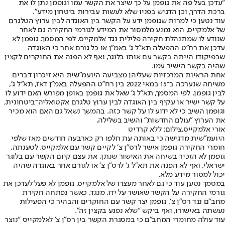
“עדכן בעל פה את גופמן על כך שיצר את הקשר עמו וגופמן נתן לו את
ברכת הדרך, וכן הדגיש בפניו שלא לעשות עבירות ביטחון מידע”.
עוד נטען כי למרות שגופמן ידע על הקשר בין האוגדה לבין ערוץ הטלגרם
של אלמקייס, הוא נמנע מלמסור את המידע לגורמי החקירה גם לאחר
שנודע לו שמתנהלת חקירה פלילית נגד אלמקייס. לפי המסמך, גופמן לא
עדכן את רח״ט ההפעלה תא״ל ג׳ באמ״ן או כל גורם אחר כי האוגדה
שבפיקודו הייתה בקשר עם אותו בלוגר, ואף לא הפנה את החוקרים לקצין
שהיה בקשר הישיר עמו.
אחת הראיות המרכזיות שעליהן מצביעה היועמ״שית היא זיכרון דברים
משיחה שנערכה ב־15 במאי 2022 בין רח״ט ההפעלה באמ״ן דאז, תא״ל ג׳,
לבין גופמן. לפי המסמך, תא״ל ג׳ שאל את גופמן באופן מפורש האם ידוע לו
על קשר ישיר או עקיף בין האוגדה לבין ערוץ טלגרם אקטואליה־ביטחונית,
וגופמן השיב כי לא ידוע לו על קשר כזה. בהמשך נשאל גם האם הוא מכיר
את הערוץ ״עולם החדשות״ והשיב בשלילה.
אורי אלמקייס,צילום: ללא קרדיט
היועמ״שית מדגישה כי באותה עת חלפו רק כארבעה חודשים מאז שלפי
חומרי החקירה גופמן אישר לרס״ן צ׳ לקיים קשר עם אלמקייס. לטענתה,
גופמן לא הזכיר בשיחה את האישור שנתן, את עצם קיום הקשר עם בלוגר
ישראלי, ואף לא הפנה את תא״ל ג׳ לרס״ן צ׳ או לגורם אחר באוגדה שהיה
יכול למסור מידע מלא.
במסמך נטען עוד כי גם לאחר מעצרו של אלמקייס, גופמן לא פעל לעדכן את
גורמי החקירה על הקשר שאושר על ידו. מנגד, כאשר נפתחה חקירת
מחב״ם נגד רס״ן צ׳, גופמן יצר קשר עם החוקרים והבהיר כי הפעילות
נעשתה באישורו, ואף ביקש “שלא נפגע בקצין זה”.
עוד עולה מחומרי המחב״ם כי במסגרת הקשר בין רס״ן צ׳ לאלמקייס “נוצר