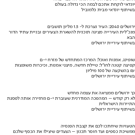
יונדאי לוקחת אתכם לבמה הכי גדולה בעולם
בשיתוף יונדאי מבית כלמוביל
ירושלים 2040: העיר נערכת ל- 1.5 מליון תושבים
מנכ"לית העירייה מציגה תוכנית להשארת הצעירים ובניית עתיד הדור
הבא
בשיתוף עיריית ירושלים
שופינג, אמנות ואוכל: המרכז המתחדש של מזרח י-ם
קפיצה קטנה לחו"ל: טיילת חדשה, מיצגי אמנות, וכיכרות משופצות
בהשקעה של 100 מיליון ₪
בשיתוף עיריית ירושלים
כך ירושלים ממציאה את עצמה מחדש
לא רק קודש – המהפכה המודרנית שעוברת י-ם מחזירה אותה לפסגת
התיירות הישראלית
בשיתוף עיריית ירושלים
הטעויות שיחתכו לכם את קצבת הפנסיה
ממשיכת כספים ועד חוסר תכנון – הצעדים שיצילו את הכסף שלכם