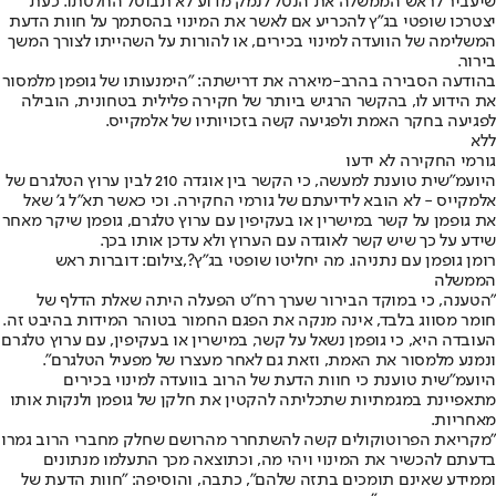
שיעביר לראש הממשלה את הנטל לנמק מדוע לא תבוטל החלטתו. כעת
יצטרכו שופטי בג"ץ להכריע אם לאשר את המינוי בהסתמך על חוות הדעת
המשלימה של הוועדה למינוי בכירים, או להורות על השהייתו לצורך המשך
בירור.
בהודעה הסבירה בהרב-מיארה את דרישתה: "הימנעותו של גופמן מלמסור
את הידוע לו, בהקשר הרגיש ביותר של חקירה פלילית בטחונית, הובילה
לפגיעה בחקר האמת ולפגיעה קשה בזכויותיו של אלמקייס.
ללא
גורמי החקירה לא ידעו
היועמ"שית טוענת למעשה, כי הקשר בין אוגדה 210 לבין ערוץ הטלגרם של
אלמקייס - לא הובא לידיעתם של גורמי החקירה. וכי כאשר תא״ל ג' שאל
את גופמן על קשר במישרין או בעקיפין עם ערוץ טלגרם, גופמן שיקר מאחר
שידע על כך שיש קשר לאוגדה עם הערוץ ולא עדכן אותו בכך.
רומן גופמן עם נתניהו. מה יחליטו שופטי בג"ץ?,צילום: דוברות ראש
הממשלה
"הטענה, כי במוקד הבירור שערך רח"ט הפעלה היתה שאלת הדלף של
חומר מסווג בלבד, אינה מנקה את הפגם החמור בטוהר המידות בהיבט זה.
העובדה היא, כי גופמן נשאל על קשר, במישרין או בעקיפין, עם ערוץ טלגרם
ונמנע מלמסור את האמת, וזאת גם לאחר מעצרו של מפעיל הטלגרם".
היועמ"שית טוענת כי חוות הדעת של הרוב בוועדה למינוי בכירים
מתאפיינת במגמתיות שתכליתה להקטין את חלקן של גופמן ולנקות אותו
מאחריות.
"מקריאת הפרוטוקולים קשה להשתחרר מהרושם שחלק מחברי הרוב גמרו
בדעתם להכשיר את המינוי ויהי מה, וכתוצאה מכך התעלמו מנתונים
וממידע שאינם תומכים בתזה שלהם", כתבה, והוסיפה: "חוות הדעת של