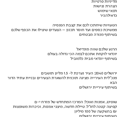
מדיניות פרטיות
הצהרת נגישות
תנאי שימוש
כדאי
להכיר
הטעויות שיחתכו לכם את קצבת הפנסיה
ממשיכת כספים ועד חוסר תכנון – הצעדים שיצילו את הכסף שלכם
בשיתוף מנורה מבטחים
הרגע שלכם שווה מונדיאל
יונדאי לוקחת אתכם לבמה הכי גדולה בעולם
בשיתוף יונדאי מבית כלמוביל
ירושלים 2040: העיר נערכת ל- 1.5 מליון תושבים
מנכ"לית העירייה מציגה תוכנית להשארת הצעירים ובניית עתיד הדור
הבא
בשיתוף עיריית ירושלים
שופינג, אמנות ואוכל: המרכז המתחדש של מזרח י-ם
קפיצה קטנה לחו"ל: טיילת חדשה, מיצגי אמנות, וכיכרות משופצות
בהשקעה של 100 מיליון ₪
בשיתוף עיריית ירושלים