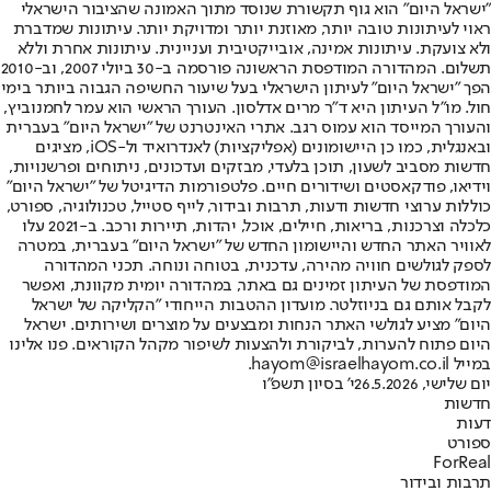
"ישראל היום" הוא גוף תקשורת שנוסד מתוך האמונה שהציבור הישראלי
ראוי לעיתונות טובה יותר, מאוזנת יותר ומדויקת יותר. עיתונות שמדברת
ולא צועקת. עיתונות אמינה, אובייקטיבית ועניינית. עיתונות אחרת וללא
תשלום. המהדורה המודפסת הראשונה פורסמה ב-30 ביולי 2007, וב-2010
הפך "ישראל היום" לעיתון הישראלי בעל שיעור החשיפה הגבוה ביותר בימי
חול. מו"ל העיתון היא ד"ר מרים אדלסון. העורך הראשי הוא עמר לחמנוביץ,
והעורך המייסד הוא עמוס רגב. אתרי האינטרנט של "ישראל היום" בעברית
ובאנגלית, כמו כן היישומונים (אפליקציות) לאנדרואיד ול-iOS, מציגים
חדשות מסביב לשעון, תוכן בלעדי, מבזקים ועדכונים, ניתוחים ופרשנויות,
וידיאו, פודקאסטים ושידורים חיים. פלטפורמות הדיגיטל של "ישראל היום"
כוללות ערוצי חדשות ודעות, תרבות ובידור, לייף סטייל, טכנולוגיה, ספורט,
כלכלה וצרכנות, בריאות, חיילים, אוכל, יהדות, תיירות ורכב. ב-2021 עלו
לאוויר האתר החדש והיישומון החדש של "ישראל היום" בעברית, במטרה
לספק לגולשים חוויה מהירה, עדכנית, בטוחה ונוחה. תכני המהדורה
המודפסת של העיתון זמינים גם באתר, במהדורה יומית מקוונת, ואפשר
לקבל אותם גם בניוזלטר. מועדון ההטבות הייחודי "הקליקה של ישראל
היום" מציע לגולשי האתר הנחות ומבצעים על מוצרים ושירותים. ישראל
היום פתוח להערות, לביקורת ולהצעות לשיפור מקהל הקוראים. פנו אלינו
במייל hayom@israelhayom.co.il.
יום שלישי, 26.5.2026
י' בסיון תשפ"ו
חדשות
דעות
ספורט
ForReal
תרבות ובידור