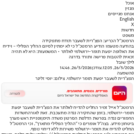
אוכל
מגזין
אנחנו מגייסים
English
X
חדשות
משפט
הרמטכ"ל הכריע: הפצ"רית לשעבר תודח מתפקידה
בהודעה מטעמו הודיע הרמטכ"ל כי לא ימתין לסיום ההליך הפלילי - וידיח
את האלופה יפעת תומר-ירושלמי לאלתר • המשמעות: היא לא תהיה
זכאית להטבות פרישה ותורד בדרגה
לילך שובל
26/5/2026, 12:05
,עודכן
26/5/2026, 14:46
0
השמעה
הפצ"רית לשעבר יפעת תומר ירושלמי. צילום: יוסי זליגר
הרמטכ"ל אייל זמיר החליט להדיח לאלתר את הפצ"רית לשעבר יפעת
תומר-ירושלמי, בזמן שהחקירה נגדה מתעכבת. זאת לאור
החשדות
החמורים נגדה בפרשת הדלפת הסרטון משדה תימן
ופניית ראש מערך
ביטחון מידע. בצה"ל אומרים כי "ההליך הפלילי מתארך", וכי הרמטכ"ל
החליט להדיח את תומר-ירושלמי משירות ללא דיחוי נוסף.