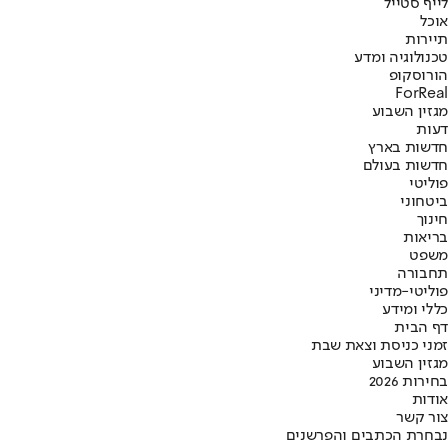
לייף סטייל
אוכל
תיירות
טכנולוגיה ומדע
הורוסקופ
ForReal
מגזין השבוע
דעות
חדשות בארץ
חדשות בעולם
פוליטי
ביטחוני
חינוך
בריאות
משפט
תחבורה
פוליטי-מדיני
כללי ומידע
דף הבית
זמני כניסת וצאת שבת
מגזין השבוע
בחירות 2026
אודות
צור קשר
נבחרת הכתבים והפרשנים