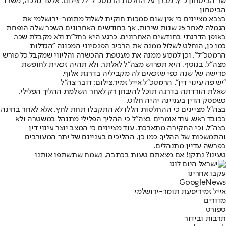
שר הביטחון כ"ץ: מברך על החלטת הרמטכ"ל // צילום: אלעד מלכה, משרד
הביטחון
בצבא מציינים כי אין שום סמכות חוקית לשלול מתומר-ירושלמי את
הגמלה לאחר 25 שנות שירות, אך בחודשים האחרונים השכר שלה הופחת
באופן הדרגתי בחודשים האחרונים. כרגע היא בחל"ת ולא מקבלת שכר.
כמו כן, הוחלט לשלול ממנה את הרכיב הפנסיוני המכונה "הגדלות
הרמטכ"ל", וכן למנוע ממנה את מעטפת ההכשרה והליווי שמקבל כל פורש
מצה"ל. בנוסף, היא תפרוש מצה"ל לאלתר, ולא תהיה זכאית לחופשת
פרישה של שנה כפי שזכאים לה מקביליה בדרגת אלוף.
"יש פה עינוי דין". הרמטכ"ל אייל זמיר,צילום: דובר צה"ל
שאלת הורדתה בדרגה תוכל להיבחן רק לאחר השלמת ההליך הפלילי,
כשפסק הדין בעניינה יהיה חלוט.
בצה"ל מציינים כי ההחלטות הללו לא התקבלו תחת לחץ, אלא לאחר בחינה
בכובד ראש. עוד אומרים בצה"ל כי ההליך הפלילי מתנהל במשטרה ולא
בצה"ל, וכי החקירה מתארכת. עוד מציינים כי המצב יוצר עינוי דין
והתמשכות של ההליך. כמו כן, ההליכים בעניינם של יתר המעורבים
בפרשה עדיין מתנהלים.
טעינו? נתקן! אם מצאתם טעות בכתבה, נשמח שתשתפו אותנו
עקבו אחרינו
G
o
o
g
l
e
News
אייל זמיר
יפעת תומר-ירושלמי
מדורים
ספורט
תרבות ובידור