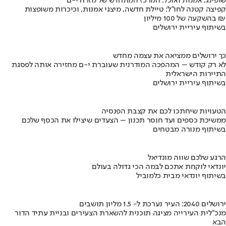
שופינג, אמנות ואוכל: המרכז המתחדש של מזרח י-ם
קפיצה קטנה לחו"ל: טיילת חדשה, מיצגי אמנות, וכיכרות משופצות
בהשקעה של 100 מיליון ₪
בשיתוף עיריית ירושלים
כך ירושלים ממציאה את עצמה מחדש
לא רק קודש – המהפכה המודרנית שעוברת י-ם מחזירה אותה לפסגת
התיירות הישראלית
בשיתוף עיריית ירושלים
הטעויות שיחתכו לכם את קצבת הפנסיה
ממשיכת כספים ועד חוסר תכנון – הצעדים שיצילו את הכסף שלכם
בשיתוף מנורה מבטחים
הרגע שלכם שווה מונדיאל
יונדאי לוקחת אתכם לבמה הכי גדולה בעולם
בשיתוף יונדאי מבית כלמוביל
ירושלים 2040: העיר נערכת ל- 1.5 מליון תושבים
מנכ"לית העירייה מציגה תוכנית להשארת הצעירים ובניית עתיד הדור
הבא