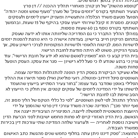
ובניהול ההליך במשך חמש שנים.
"קופסא מהשוק" של חן קורן: מאחורי תהליך ההכנה // דן פרץ
הצעיר השתתף בקורס ״יוזמים עסק״ של מערך ״מעוף שמש ומטה יהודה״
הפועל מטעם משרד הכלכלה והתעשייה ומעניק ייעוץ ליזמים ולעסקים
קטנים. מסגרת זו קיבל שירותי ייעוץ עסקי בהיקף של 15 שעות, ובהמשך
השתתף בקורס נוסף בן 60 שעות נוספות.
במהלך ההליך התברר כי גם המדריכה שליוותה אותו לא ידעה שעסק
בתחום הניקיון חייב ברישיון. בעדותה אישרה כי היא נוהגת להפנות יזמים
לרשויות המס, לביטוח הלאומי ולרשויות המקומיות לצרכי רישיון עסק, אך
בענף הניקיון, פשוט לא היתה מודעת לחובת הרישוי.
בית הדין קבע כי הוא "מאמין לנאשם שהוא לא ידע על חובת הרישוי". עוד
צוין כי ברגע שנודע לו כי פעל ללא רישיון — סגר את עסקו. העסק הופעל
פחות משנה.
אלא שעיקר הביקורת בפסק הדין הופנה להתנהלות המדינה עצמה.
השופטים סיגל דוידוב-מוטולה, רועי פוליאק ואילן סופר תיארו את ההליך
הפלילי באופן שמדבר בעד עצמו: "בחור צעיר הסתייע בייעוץ שהועמד
לרשותו על ידי המדינה ליזמים של עסקים קטנים. אין חולק כי הייעוץ לא
הסב שימת לבו לחובת הרישוי."
ההליך התנהל, לפי לשון השופטים, "לפי כל כללי הטקס של הליך מסוג זה,
ואף יותר מכך": המדינה שכרה משרד עורכי דין פרטי שהוסמך על ידי
היועצת המשפטית לממשלה לייצגה, הסניגוריה הציבורית ייצגה את
הנאשם, בית הדין האזורי קיים לא פחות מחמש ישיבות לפני הכרעת הדין
וישיבה נוספת לאחריה — ולערעור שלחה המדינה שתי עורכות דין בכירות
ממשרד העבודה.
התוצאה: "פסק דיננו ניתן עתה בחלוף כחמש שנים מהגשת כתב האישום