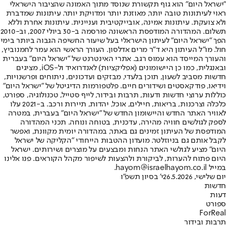
"ישראל היום" הוא גוף תקשורת שנוסד מתוך האמונה שהציבור הישראלי
ראוי לעיתונות טובה יותר, מאוזנת יותר ומדויקת יותר. עיתונות שמדברת
ולא צועקת. עיתונות אמינה, אובייקטיבית ועניינית. עיתונות אחרת וללא
תשלום. המהדורה המודפסת הראשונה פורסמה ב-30 ביולי 2007, וב-2010
הפך "ישראל היום" לעיתון הישראלי בעל שיעור החשיפה הגבוה ביותר בימי
חול. מו"ל העיתון היא ד"ר מרים אדלסון. העורך הראשי הוא עמר לחמנוביץ,
והעורך המייסד הוא עמוס רגב. אתרי האינטרנט של "ישראל היום" בעברית
ובאנגלית, כמו כן היישומונים (אפליקציות) לאנדרואיד ול-iOS, מציגים
חדשות מסביב לשעון, תוכן בלעדי, מבזקים ועדכונים, ניתוחים ופרשנויות,
וידיאו, פודקאסטים ושידורים חיים. פלטפורמות הדיגיטל של "ישראל היום"
כוללות ערוצי חדשות ודעות, תרבות ובידור, לייף סטייל, טכנולוגיה, ספורט,
כלכלה וצרכנות, בריאות, חיילים, אוכל, יהדות, תיירות ורכב. ב-2021 עלו
לאוויר האתר החדש והיישומון החדש של "ישראל היום" בעברית, במטרה
לספק לגולשים חוויה מהירה, עדכנית, בטוחה ונוחה. תכני המהדורה
המודפסת של העיתון זמינים גם באתר, במהדורה יומית מקוונת, ואפשר
לקבל אותם גם בניוזלטר. מועדון ההטבות הייחודי "הקליקה של ישראל
היום" מציע לגולשי האתר הנחות ומבצעים על מוצרים ושירותים. ישראל
היום פתוח להערות, לביקורת ולהצעות לשיפור מקהל הקוראים. פנו אלינו
במייל hayom@israelhayom.co.il.
יום שלישי, 26.5.2026
י' בסיון תשפ"ו
חדשות
דעות
ספורט
ForReal
תרבות ובידור