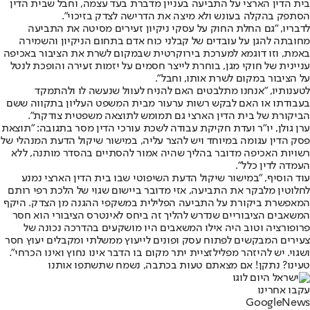
בית הדין הארצי על התביעה בעניין מדברת בעד עצמה, וחבל שבית הדין
הסתפק בהקלה בעונש ולא מיצה את הדרישה לצדק בזיכוי".
לדבריו, "גם החלת החוק על עסקי ניקיון זעירים מסיטה את התביעה
מחובתה להגן על עובדים של קבלני כוח אדם בתחום הניקיון והשמירה
באמת, וזו דוגמא למערכת בירוקרטית שבמקום לשרת את הציבור באכיפה
עניינית של חוקי מגן, בוחרת לייצר חסמים על יזמות זעירה והופכת לנטל
על הציבור במקום לשרת אותו, וחבל".
לטענותיו, "אנחנו מתלבטים האם להניח לעוול שנעשה לו ולהתמקד
בעבודתו או האם לבקש רשות ערעור מבית המשפט העליון בתקווה ששם
הביקורת של בית הדין הארצי גם תמומש לתוצאה משפטית צודקת".
ערן גולן, יו"ר ועדת חקיקת עבודה לשכת עורכי הדין מסר בתגובה: "תוצאת
פסק הדין עגומה במיוחד ויש להצר עליה, במישור שיקול הדעת המנהלי של
רשויות האכיפה מדובר בהליך שהיה אמור להסתיים בהסדר מותנה, ללא
העמדה לדין כלל".
עוד הוסיף, "במישור שיקול הדעת השיפוטי שבו בית הדין הארצי נמנע
לחלוטין מלבקר את התביעה, אזי מדובר ביישום שגוי של הלכת רפי רותם
המאפשרת ביקורת על התביעה הפלילית במשקפי ההגנה מן הצדק. היקף
המשאבים הציבוריים שנדרש להליך זה ביחס לאינטרס הציבורי הוא חסר
פרופורציה וטוב היה אילו המשאבים היו מושקעים בהדרכה נכונה של
צעירים המבקשים לפתוח עסק ופונים לייעוץ ממשלתי ומקבלים יעוץ חסר
ושגוי. יש להיזהר מפלילזציית יתר מקום בו הדבר אינו נחוץ ואינו הכרחי".
טעינו? נתקן! אם מצאתם טעות בכתבה, נשמח שתשתפו אותנו
עקבו אחרינו
G
o
o
g
l
e
News