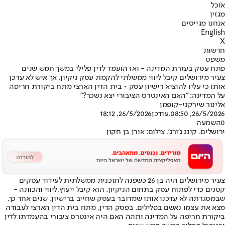
אוכל
מגזין
אנחנו מגייסים
English
X
חדשות
משפט
פתח עסק בעזרת המדינה - ואז הועמד לדין פלילי במשך חמש שנים
צעיר מירושלים קיבל ליווי ממשלתי להקמת עסק ניקיון, אך איש לא עדכן
אותו כי עליו להוציא רישיון עסק • בית הדין הארצי מתח ביקורת חריפה
על המדינה: "האם האינטרס הציבורי יצא נשכר?"
אלינור שירקני-קופמן
26/5/2026, 08:50
,עודכן
26/5/2026, 18:12
0
השמעה
ירושלים. קינג ג'ורג'. צילום: אורן בן חקון
צעיר מירושלים היה בן 26 כשפנה לתוכנית ממשלתית לעידוד עסקים
קטנים כדי לפתוח עסק בתחום הניקיון. הוא קיבל ייעוץ,ליווי והכוונה -
שבמסגרתה לא עדכנו אותו שמדובר בעסק שחייב ברישיון. שנים אחר כך,
מצא את עצמו נאשם בפלילים. בפסק הדין, מתח בית הדין הארצי לעבודה
ביקורת חריפה על המדינה ותהה האם היה אינטרס ציבורי בהעמדתו לדין