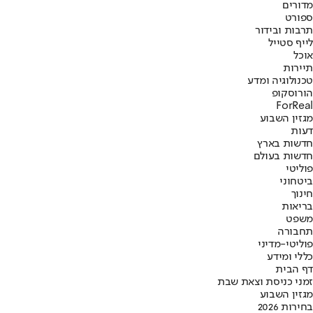
מדורים
ספורט
תרבות ובידור
לייף סטייל
אוכל
תיירות
טכנולוגיה ומדע
הורוסקופ
ForReal
מגזין השבוע
דעות
חדשות בארץ
חדשות בעולם
פוליטי
ביטחוני
חינוך
בריאות
משפט
תחבורה
פוליטי-מדיני
כללי ומידע
דף הבית
זמני כניסת וצאת שבת
מגזין השבוע
בחירות 2026