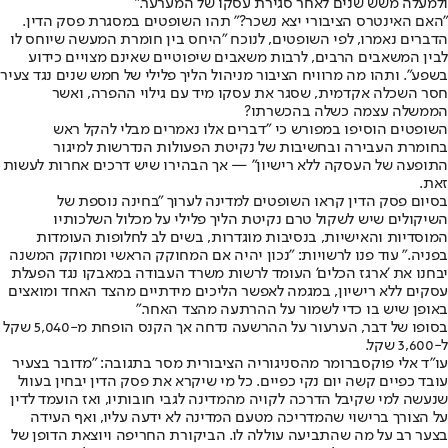
ולמעלה משש שנים לאחר סגירת עסקו של המערער."
״האם האינטרס הציבורי יצא נשכר?״ תהו השופטים במסגרת פסק הדין.
הדברים נאמרו, לפי השופטים, לנוכח "היחס בין חומרת המעשה שיוחס לו
לבין המשאבים הרבים, לרבות משאבים שיפוטיים שאינם מצויים כידוע
בשפע". ותהו מה מרוויח הציבור מניהול הליך פלילי של חמש שנים נגד צעיר
חסר השכלה אקדמית, שסגר את עסקו מיד עם גילוי ההפרה, ואשר
הממשלה עצמה כשלה בהכשרתו?
השופטים הוסיפו במפורש כי "דברים אלו נאמרים מבלי להקל ראש
בחומרת העבירה ובחשיבות של נקיטת הפעולות הנדרשות למיגור
התופעה של העסקה ללא רישיון" — אך הבהירו שיש דרכים אחרות לעשות
זאת.
בסיום פסק הדין קראו השופטים למדינה לערוך "בחינה נוספת של
השיקולים שיש לשקול טרם נקיטת הליך פלילי על מכלול השלכותיו
המוסדיות והאישיות, בנסיבות מוגדרות, בשים לב לחלופות העומדות
בפניה." עוד פנו לרשויות: "נכון יהיה אם המחוקק הראשי ומחוקק המשנה
יבחנו את 'ארגז הכלים' העומד לרשות משרד העבודה במאבקו נגד הפעלת
עסקים ללא רישיון, במגמה לאפשר הליכים מידתיים מהצד האחד ומואצים
באופן שיש בו כדי לשמור על ההרתעה מהצד האחר."
בסופו של דבר, הערעור על ההרשעה נדחה אך הקנס הופחת מ-5,040 שקל
ל-3,600 שקל.
עו"ד אלי פוקסברומר מהסניגוריה הציבורית מסר בתגובה: "מדובר בצעיר
עובד כפיים קשה יום נקי כפיים. כל מי שיקרא את פסק הדין יבחין בעוול
שנעשה למי שקיבל הדרכה לקויה מהמדינה לגבי חובותיו, ואז הועמד לדין
על הצורך ברישוי שהמדריכה מטעם המדינה לא ידעה עליו, ואף העידה
בצער רב על מה שהתביעה עוללה לו. הביקורת החריפה ויוצאת הדופן של