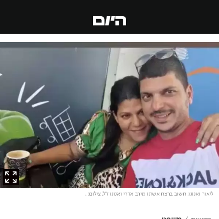
ליאור ואנונו. חשוב ברצח אשתו מירב אדרי ואנונו ז"ל
. צילום: .