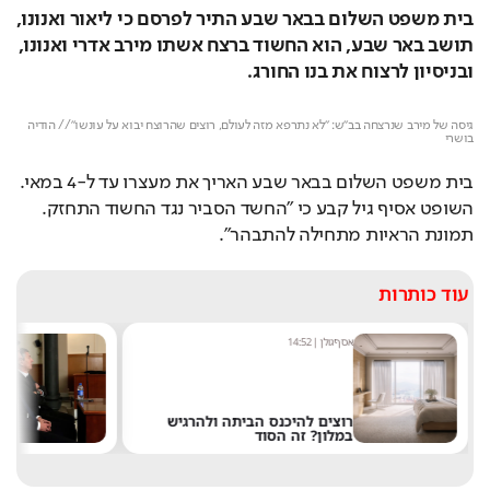
בית משפט השלום בבאר שבע התיר לפרסם כי ליאור ואנונו, 
תושב באר שבע, הוא החשוד ברצח אשתו מירב אדרי ואנונו, 
ובניסיון לרצוח את בנו החורג. 
Loaded
: 
Unmute
100.00%
גיסה של מירב שנרצחה בב"ש: "לא נתרפא מזה לעולם, רוצים שהרוצח יבוא על עונשו"// הודיה 
בושרי
בית משפט השלום בבאר שבע האריך את מעצרו עד ל-4 במאי. 
השופט אסיף גיל קבע כי "החשד הסביר נגד החשוד התחזק. 
תמונת הראיות מתחילה להתבהר". 
עוד כותרות
אסף גולן
|
14:52
מ
רוצים להיכנס הביתה ולהרגיש
במלון? זה הסוד
ל