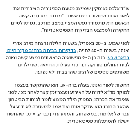
עו"ד אלכס גאוסקין שמייצג מטעם הסניגוריה הציבורית את 
ליאור ואנונו שחשוד ברצח אשתו: "מדובר בטרגדיה קשה. 
הנאשם הוא מתמודד נפש המצוי במצב מורכב. נמתין לסיום 
החקירה ולממצאי הבדיקות הפסיכיאטריות". 
לפני שבוע, ב-20 באפריל, בשעות הלילה נרצחה מירב אדרי 
ואנונו, בשנות ה-40 לחייה, 
בדקירות בביתה ברחוב מקור חיים 
בבאר שבע
. בנה בן ה-9 מנישואיה הראשונים נפצע קשה ופונה 
לבית החולים סורוקה תוך כדי פעולות החייאה. שני ילדים 
משותפים נוספים של הזוג שהו בבית ולא נפגעו.
החשוד, ליאור ואנונו, בעלה בן ה-39, הוא שהתקשר בעצמו 
למוקד מד"א לדווח על האירוע ונעצר זמן קצר לאחר מכן. לפני 
שאיבד את הכרתו, הספיק הילד הפצוע לומר לכוחות הביטחון 
שהאב החורג הוא שדקר אותו ואת אמו. למשטרה לא ידוע על 
עבר של אלימות במשפחה, והמניע עדיין נבדק. ייתכן שהחשוד 
יישלח להסתכלות פסיכיאטרית.
Video 
Loaded
: 
Pause
Unmute
Picture-
Fullscr
Player 
100.00%
in-
Cast
is 
Picture