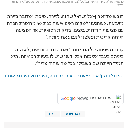
loading.
פרמדיק מד"א בזירה הקשה בב"ש: "לצערנו נאלצנו לקבוע את מותה של האישה"// דוברות 
מד"א
חובש מד"א רון-אל ישראל שהגיע לזירה, סיפר: "מדובר בזירה 
מזעזעת. כשהגענו למקום ראינו אישה כבת 40 מחוסרת הכרה 
עם פציעות חודרות. ביצענו בדיקות רפואיות, אך הפציעה 
הייתה קריטית ונאלצנו לקבוע את מותה."
קרוב משפחה של הנרצחת: "זאת טרגדיה נוראית, לא היה 
ביניהם בעבר אלימות אבל ידענו שיש לו בעיות רפואיות. היא 
תמיד הייתה שם בשבילו, בכל מה שהיה צריך".
טעינו? נתקן! אם מצאתם טעות בכתבה, נשמח שתשתפו אותנו
G
o
o
g
l
e
News
עקבו אחרינו
באר שבע
רצח