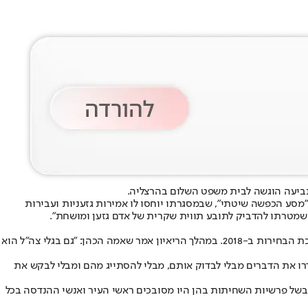
יעה הוגשה לבית משפט השלום בהרצליה.
ים 2013 ל-2018 לאחר שניצח את שאמה הכהן בבחירות, טוען כי מאז הפסדו של שאמה הכהן בשנת 2013 מתנהל נגדו "מסע הכפשה שיטתי", שבמסגרתו יוחסו לו אמירות גזעניות ועבירות
לפי התביעה, בינואר 2026 שודר ראיון עם שאמה הכהן בתוכנית "אינטימי עם רפי רשף" בקשת, שבו התייחס להקלטה של זינגר שהודלפה במהלך מערכת הבחירות ב-2018. במהלך הריאיון אמר שאמה הכהן: "גם בגלי צה"ל הוא
דרו את הדברים מבלי לבדוק אותם, מבלי להסתייג מהם ומבלי לבקש את
ובניה עצמאית בשל פרשיות השחיתות בהן היו מסובכים ראשי העיר ואנשי ההנדסה בכל