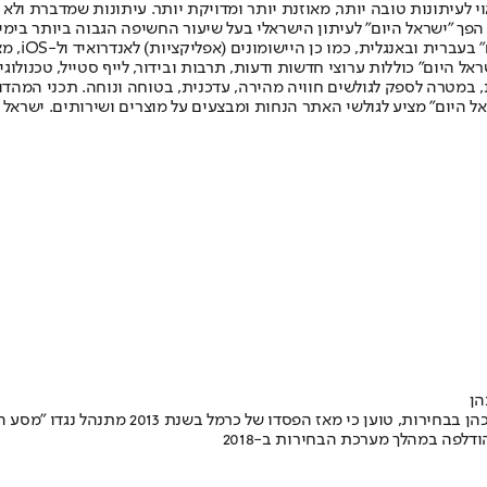
לעיתונות טובה יותר, מאוזנת יותר ומדויקת יותר. עיתונות שמדברת ולא צ
שלום. המהדורה המודפסת הראשונה פורסמה ב-30 ביולי 2007, וב-2010 הפך "ישראל היום" לעיתון הישראלי בעל שי
לחמנוביץ,
ל היום" כוללות ערוצי חדשות ודעות, תרבות ובידור, לייף סטייל, טכנולוגיה
ברית, במטרה לספק לגולשים חוויה מהירה, עדכנית, בטוחה ונוחה. תכני המה
ל היום" מציע לגולשי האתר הנחות ומבצעים על מוצרים ושירותים. ישראל 
הן
דלפה במהלך מערכת הבחירות ב-2018