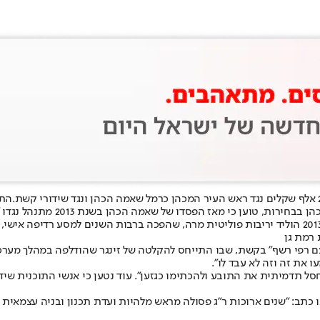
התב
זינגר, שכיהן כראש העיר בין השנ
 רמת גן
 את זה וזה לא עבד לו".
סל תדמיתית את התובע ולהכתימו כגזען". עוד נטען כי אנשי התוכנית שי
 הכהן פוסט בפייסבוק שבו כתב: "שנים ארוכות ר"ג פסולה מראש מלהיות ועדת תכנון 