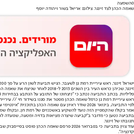
0
השמעה
שאמה הכהן לצד זינגר. צילום: אריאל בשור ויהודה יוסף
ישראל זינגר, ראש עיריית רמת גן לשעבר, הגיש תביעת לשון הרע על סך 200 אלף שקלים נגד ראש העיר המכהן כרמל שאמה הכהן ונגד שידורי קשת.
פליליות. בכתב התביעה נכתב כי "ניצחונו של התובע על הנתבע בבחירות 2013 הוליד יריבות פוליטית מרה, שהפכה ברבות השנים למסע רדיפה אישי, שמטרתו להדביק לתובע תווית שקרית של אדם גזען ומושחת".
ראש עיריית רמת גן כרמל שאמה הכהן מפטר את סגנו בשידור חי // עיריית
אמר בקולו שהקמפיין הזה נועד להשקיע באשכנזים של רמת חן, ובקולו שמעו
בתביעה נטען כי מדובר ב"קביעה שיצרה מציאות בדויה ומטעה, שנועדה לח
תגובתו של זינגר.
עוד צוין בתביעה כי בפברואר 2026 פרסם שאמה
קדנציה".