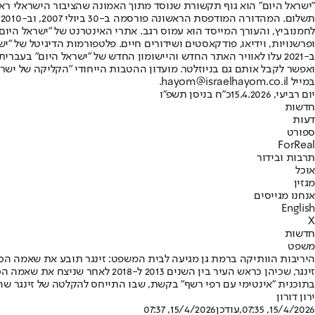
"ישראל היום" הוא גוף תקשורת שנוסד מתוך האמונה שהציבור הישראלי ראוי 
ת
ופרשנויות, וידיאו, פודקאסטים ושידורים חיים. פלטפורמות הדיגיטל של "ישרא
ב-2021 עלו לאוויר האתר החדש והיישומון החדש של "ישראל היום" בע
ואפשר לקבל אותם גם בניוזלטר. מועדון ההטבות הייחודי "הקליקה של ישרא
במייל hayom@israelhayom.co.il.
יום רביעי, 15.4.2026
כ"ח בניסן תשפ"ו
חדשות
דעות
ספורט
ForReal
תרבות ובידור
אוכל
מגזין
אנחנו מגייסים
English
X
חדשות
משפט
היריבות הוותיקה ברמת גן מגיעה לבית המשפט: זינגר תובע את שאמה הכ
בתוכנית "אינטימי עם רפי רשף" בקשת, שבו התייחס להקלטה של זינגר שהו
ירון דורון
15/4/2026, 07:35
,עודכן
15/4/2026, 07:37