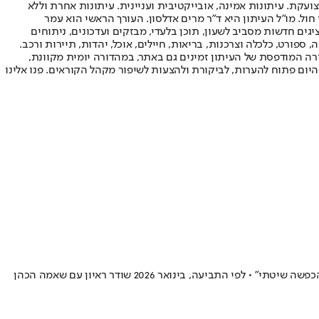
ועקת. עיתונות אמינה, אובייקטיבית ועניינית. עיתונות אחרת וללא
עור החשיפה הגבוה ביותר בימי חול. מו"ל העיתון היא ד"ר מרים אדלסון. העורך הראשי הוא עמר
 והעורך המייסד הוא עמוס רגב. אתרי האינטרנט של "ישראל היום" בעברית ובאנגלית, כמו כן היישומונים (אפליקציות) לאנדרואיד ול-iOS, מציגים חדשות מסביב לשעון, תוכן בלעדי, מבזקים ועדכונים, ניתוחים
, ספורט, כלכלה וצרכנות, בריאות, חיילים, אוכל, יהדות, תיירות ורכב.
דורה המודפסת של העיתון זמינים גם באתר, במהדורה יומית מקוונת,
היום פתוח להערות, לביקורת ולהצעות לשיפור מקהל הקוראים. פנו אלינו
זינגר, שכיהן כראש העיר בין השנים 2013 ל-2018 לאחר שניצח את שאמה הכהן בבחירות, טוען כי מאז הפסדו של כרמל בשנת 2013 מתנהל נגדו "מסע הכפשה שיטתי" • לפי התביעה, בינואר 2026 שודר ראיון עם שאמה הכהן