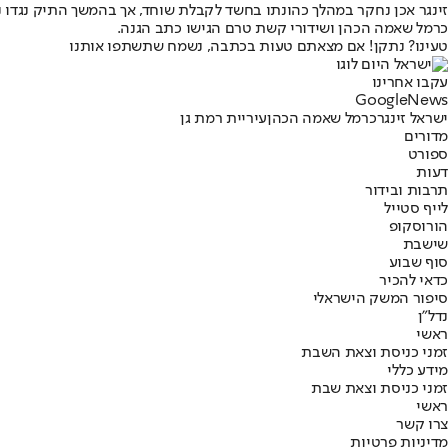
זינגר אכן נחקר במהלך כהונתו בחשד לקבלת שוחד, אך בהמשך התיק נגדו נס
כרמל שאמה הכהן ושידורי קשת טרם הגישו כתב הגנה.
טעינו? נתקן! אם מצאתם טעות בכתבה, נשמח שתשתפו אותנו
עקבו אחרינו
G
o
o
g
l
e
News
ישראל זינגר
כרמל שאמה הכהן
עיריית רמת גן
מדורים
ספורט
דעות
תרבות ובידור
לייף סטייל
הורוסקופ
שישבת
סוף שבוע
כדאי להכיר
סיפור המשק הישראלי
נדל"ן
ראשי
זמני כניסת וצאת השבת
מידע כללי
זמני כניסת וצאת שבת
ראשי
צרו קשר
מדיניות פרטיות