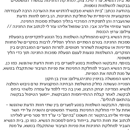
של בית הנשיא, עו״ד מיכל צוק, למחלקת החנינות במשרד המשפטים
בבקשה להשלמות נוספות.
בהודעה נכתב: "בית הנשיא מבקש להדגיש את ההערכה הרבה לעבודתה
המקצועית והיסודית של מחלקת החנינות, הן ביחס לחוות הדעת
שהועברה והן לתפקידה המרכזי בהליך הפעלת סמכות החנינה.
השר עמיחי אליהו: אבי, הרב שמואל אליהו עזר לי לכתוב את החנינה //
צילום: ערוץ הכנסת
בית הנשיא ביקש מהמחלקה השלמות בכל הנוגע לתקדימים בהפעלת
סמכות החנינה בטרם הסתיים ההליך הפלילי, לרבות במקרים של מחוות
מדיניות או עסקאות לשחרור חטופים. למרות הפערים המובהקים בין
המקרים, ההשלמות נוגעות לעצם הפעלת סמכות החנינה תוך כדי הליך
משפטי.
בנוסף, נתבקשו השלמות בנוגע לפערים בין חוות הדעת שהוגשו. כמו כן,
בית הנשיא העביר למחלקת החנינות את פניות הציבור שהתקבלו בנושא,
על מנת לנתח את הפניות.
ראש הממשלה בנימין נתניהו,צילום: אורן בן חקון
הפנייה נעשתה כחלק מהשלמת הבחינה המקצועית טרם גיבוש המלצה
לנשיא המדינה יצחק הרצוג, ואין בה כדי ללמד על עמדה כלשהי ביחס
לבקשה. לאחר קבלת ההתייחסות המבוקשת, יימשך הטיפול בבקשה
בהתאם לנהלים".
‏בנוסף, התבקשו השלמות בנוגע לפערים בין שתי חוות הדעת שהוגשו -
אחת על ידי מחלקת החנינות במשרד המשפטים והשניה על ידי השר
עמיחי אליהו.
בהקשר זה חשפנו ״בהיום״ כי עו״ד דוד פטר סייע לאליהו
לכתוב את חוות הדעת
, בייחוד ביחס לסמכות הנשיא. כמו כן, בית הנשיא
העביר למחלקת החנינות את פניות הציבור שהתקבלו בנושא, על מנת