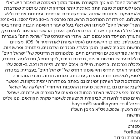
"ישראל היום" הוא גוף תקשורת שנוסד מתוך האמונה שהציבור הישראלי
ראוי לעיתונות טובה יותר, מאוזנת יותר ומדויקת יותר. עיתונות שמדברת
ולא צועקת. עיתונות אמינה, אובייקטיבית ועניינית. עיתונות אחרת וללא
תשלום. המהדורה המודפסת הראשונה פורסמה ב-30 ביולי 2007, וב-2010
הפך "ישראל היום" לעיתון הישראלי בעל שיעור החשיפה הגבוה ביותר בימי
חול. מו"ל העיתון היא ד"ר מרים אדלסון. העורך הראשי הוא עמר לחמנוביץ,
והעורך המייסד הוא עמוס רגב. אתרי האינטרנט של "ישראל היום" בעברית
ובאנגלית, כמו כן היישומונים (אפליקציות) לאנדרואיד ול-iOS, מציגים
חדשות מסביב לשעון, תוכן בלעדי, מבזקים ועדכונים, ניתוחים ופרשנויות,
וידיאו, פודקאסטים ושידורים חיים. פלטפורמות הדיגיטל של "ישראל היום"
כוללות ערוצי חדשות ודעות, תרבות ובידור, לייף סטייל, טכנולוגיה, ספורט,
כלכלה וצרכנות, בריאות, חיילים, אוכל, יהדות, תיירות ורכב. ב-2021 עלו
לאוויר האתר החדש והיישומון החדש של "ישראל היום" בעברית, במטרה
לספק לגולשים חוויה מהירה, עדכנית, בטוחה ונוחה. תכני המהדורה
המודפסת של העיתון זמינים גם באתר, במהדורה יומית מקוונת, ואפשר
לקבל אותם גם בניוזלטר. מועדון ההטבות הייחודי "הקליקה של ישראל
היום" מציע לגולשי האתר הנחות ומבצעים על מוצרים ושירותים. ישראל
היום פתוח להערות, לביקורת ולהצעות לשיפור מקהל הקוראים. פנו אלינו
במייל hayom@israelhayom.co.il.
יום ראשון, 29.3.2026
י"א בניסן תשפ"ו
חדשות
דעות
ספורט
ForReal
תרבות ובידור