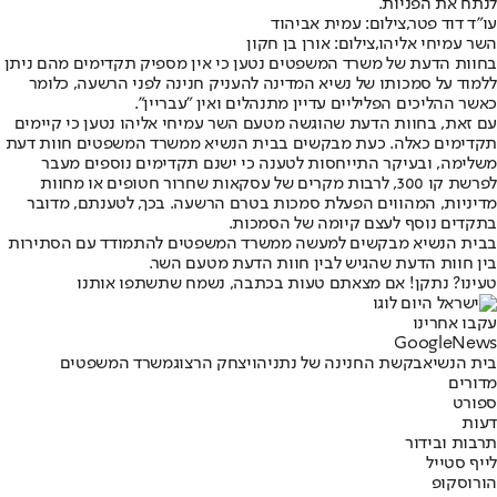
לנתח את הפניות.
עו"ד דוד פטר,צילום: עמית אביהוד
השר עמיחי אליהו,צילום: אורן בן חקון
בחוות הדעת של משרד המשפטים נטען כי אין מספיק תקדימים מהם ניתן
ללמוד על סמכותו של נשיא המדינה להעניק חנינה לפני הרשעה, כלומר
כאשר ההליכים הפליליים עדיין מתנהלים ואין "עבריין".
עם זאת, בחוות הדעת שהוגשה מטעם השר עמיחי אליהו נטען כי קיימים
תקדימים כאלה. כעת מבקשים בבית הנשיא ממשרד המשפטים חוות דעת
משלימה, ובעיקר התייחסות לטענה כי ישנם תקדימים נוספים מעבר
לפרשת קו 300, לרבות מקרים של עסקאות שחרור חטופים או מחוות
מדיניות, המהווים הפעלת סמכות בטרם הרשעה. בכך, לטענתם, מדובר
בתקדים נוסף לעצם קיומה של הסמכות.
בבית הנשיא מבקשים למעשה ממשרד המשפטים להתמודד עם הסתירות
בין חוות הדעת שהגיש לבין חוות הדעת מטעם השר.
טעינו? נתקן! אם מצאתם טעות בכתבה, נשמח שתשתפו אותנו
עקבו אחרינו
G
o
o
g
l
e
News
בית הנשיא
בקשת החנינה של נתניהו
יצחק הרצוג
משרד המשפטים
מדורים
ספורט
דעות
תרבות ובידור
לייף סטייל
הורוסקופ