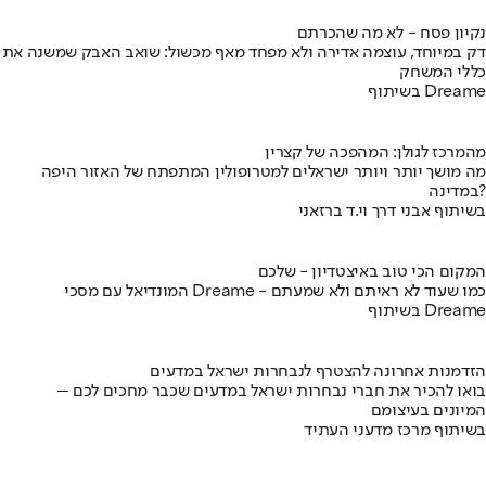
נקיון פסח - לא מה שהכרתם
דק במיוחד, עוצמה אדירה ולא מפחד מאף מכשול: שואב האבק שמשנה את
כללי המשחק
בשיתוף Dreame
מהמרכז לגולן: המהפכה של קצרין
מה מושך יותר ויותר ישראלים למטרופולין המתפתח של האזור היפה
במדינה?
בשיתוף אבני דרך וי.ד ברזאני
המקום הכי טוב באיצטדיון - שלכם
המונדיאל עם מסכי Dreame - כמו שעוד לא ראיתם ולא שמעתם
בשיתוף Dreame
הזדמנות אחרונה להצטרף לנבחרות ישראל במדעים
בואו להכיר את חברי נבחרות ישראל במדעים שכבר מחכים לכם –
המיונים בעיצומם
בשיתוף מרכז מדעני העתיד