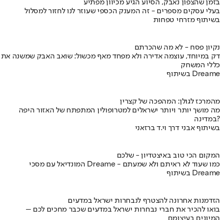
בזמן שהצפון נאבק, הסיוע הגיע מכיוון מפתיע
בעלי עסקים מספרים - זה המענק הכספי שעוזר לנו לחזור למסלול
בשיתוף מזרחי טפחות
נקיון פסח - לא מה שהכרתם
דק במיוחד, עוצמה אדירה ולא מפחד מאף מכשול: שואב האבק שמשנה את
כללי המשחק
בשיתוף Dreame
מהמרכז לגולן: המהפכה של קצרין
מה מושך יותר ויותר ישראלים למטרופולין המתפתח של האזור היפה
במדינה?
בשיתוף אבני דרך וי.ד ברזאני
המקום הכי טוב באיצטדיון - שלכם
המונדיאל עם מסכי Dreame - כמו שעוד לא ראיתם ולא שמעתם
בשיתוף Dreame
הזדמנות אחרונה להצטרף לנבחרות ישראל במדעים
בואו להכיר את חברי נבחרות ישראל במדעים שכבר מחכים לכם –
המיונים בעיצומם