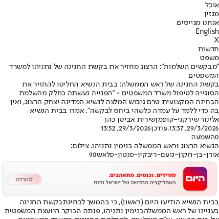
אוכל
מגזין
אנחנו מגייסים
English
X
חדשות
משפט
"מבקשים השלמות": הרצוג מחזיר את בקשת החנינה של נתניהו למשרד
המשפטים
בקשת החנינה של ראש הממשלה: בבית הנשיא החליטו להחזיר את
הסוגייה לטיפול משרד המשפטים • "הפנייה נעשתה כחלק מהשלמת
הבחינה המקצועית טרם גיבוש המלצה לנשיא המדינה יצחק הרצוג, ואין
בה כדי ללמד על עמדה כלשהי ביחס לבקשה", אמרו בבית הנשיא
אלינור שירקני-קופמן
שירית אביטן כהן
29/3/2026, 13:37
,עודכן
29/3/2026, 13:52
0
השמעה
הנשיא הרצוג וראש הממשלה בנימין נתניהו. צילום:
אורן-בן-חקון-נועם-ריבקין-פנטון-פלאש90
בבית הנשיא הודיעו היום (ראשון), כי בהמשך לבחינת
בקשת החנינה
בעניינו של ראש הממשלה
בנימין נתניהו, פנתה הבוקר היועצת המשפטית