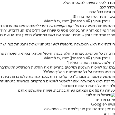
תודה לטליה אשתי, למשפחה שלי.
תודה לכם.
חוזרים בכל הכח.
ביבי תהיה זמין אני בדרך!!!
— יונתן אוריך (@jonatanu)
March 15, 2026
ההתפתחות מגיעה גם על רקע הקשיים של הפרקליטות לתאם את עדותו הפ
אוריך ציין מאוחר יותר בפוסט נוסף כי שוחח עם רה"מ נתניהו. לדבריו, "
אחרי יותר מדיי זמן שוחחתי הערב עם ראש הממשלה בנימין נתניהו ועם רע
חיזקתי את ראש הממשלה על פועלו למען ביטחון ישראל והבטחת נצח ישראל
החזרת כל חטופינו, ניצחון מוחלט בעזה, חיסול חמינאי באיראן, השמדת פר
— יונתן אוריך (@jonatanu)
March 15, 2026
"החלטה שמפרה את צו העליון"
בתנועה לאיכות השלטון תוקפים בחריפות את החלטת הפרקליטות שלדבריה
הודעה מיידית על כל התפתחות בהליך הפלילי".
מהתנועה נמסר בתגובה: "הפרקליטות התעלמה מחובתה לעדכן את בית המשפ
בקרבת ראש הממשלה. אסור לאפשר לאנשים הנחקרים בפרשות ביטחוניות חמ
ולהורות על ביטול ההסכם המדובר".
טעינו? נתקן! אם מצאתם טעות בכתבה, נשמח שתשתפו אותנו
עקבו אחרינו
G
o
o
g
l
e
News
בנימין נתניהו
יונתן אוריך
לשכת ראש הממשלה
מדורים