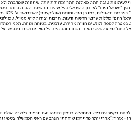
לעיתונות טובה יותר, מאוזנת יותר ומדויקת יותר. עיתונות שמדברת ולא צ
שלום. המהדורה המודפסת הראשונה פורסמה ב-30 ביולי 2007, וב-2010 הפך "ישראל היום" לעיתון הישראלי בעל שי
לחמנוביץ,
ל היום" כוללות ערוצי חדשות ודעות, תרבות ובידור, לייף סטייל, טכנולוגיה
ברית, במטרה לספק לגולשים חוויה מהירה, עדכנית, בטוחה ונוחה. תכני המה
ל היום" מציע לגולשי האתר הנחות ומבצעים על מוצרים ושירותים. ישראל 
להיות בקשר עם ראש הממשלה בנימין נתניהו ועם גורמים בלשכה, אולם נ
 אוריך: "אחרי יותר מדיי זמן שוחחתי הערב עם ראש הממשלה בנימין נתנ