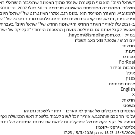
"ישראל היום" הוא גוף תקשורת שנוסד מתוך האמונה שהציבור הישראלי ראוי 
ת
ופרשנויות, וידיאו, פודקאסטים ושידורים חיים. פלטפורמות הדיגיטל של "ישרא
ב-2021 עלו לאוויר האתר החדש והיישומון החדש של "ישראל היום" בע
ואפשר לקבל אותם גם בניוזלטר. מועדון ההטבות הייחודי "הקליקה של ישרא
במייל hayom@israelhayom.co.il.
יום רביעי, 15.7.2026
א' באב תשפ"ו
חדשות
דעות
ספורט
ForReal
תרבות ובידור
אוכל
מגזין
אנחנו מגייסים
English
X
חדשות
משפט
התנאים המגבילים של אוריך לא יוארכו - יחזור ללשכת נתניהו
על פי ההסכם שהתגבש, אוריך יוכל לשוב לעבוד בלשכת ראש הממשלה ואף 
מגיעה על רקע הקשיים של הפרקליטות לתאם את עדותו הפתוחה של נתניהו •
אלינור שירקני-קופמן
15/3/2026, 15:23
,עודכן
15/3/2026, 17:23