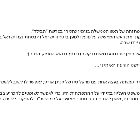
תוחה של ראש הממשלה בנימין נתניהו בפרשת "הבילד".
חיזקתי את ראש הממשלה על פועלו למען ביטחון ישראל והבטחת נצח ישראל ב
ייתו שרה.
 בזמן שבו מנעו מאיתנו קשר (בינתיים הוא הספיק הרבה):
ויקט הגרעין האיראני,…
 נעשתה בעצה אחת עם פרקליטיו של יונתן אוריך, לאפשר לו לשוב ללשכ
ט העליון במיידי על ההתפתחות הזו, כדי לאפשר לשופטים להכריע בבקשת
ורות, שאין להם סיווג ביטחוני מאושר על ידי השב"כ, להתקרב ללשכה ה