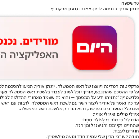
0
השמעה
יונתן אוריך בכניסה לדיון. צילום: גדעון מרקוביץ
פרקליטות המדינה ויועצו של ראש הממשלה, יונתן אוריך, הגיעו להסכמה 
על פי ההסכם שהתגבש, אוריך יוכל לשוב לעבוד בלשכת ראש הממשלה ואף ל
פלדשטיין: "נתניהו ידע על המסמך – והוא זה שעמד מאחורי ההדלפה לבילד" /
עד כה נאסר על אוריך ליצור קשר עם לשכת ראש הממשלה, לרבות עם ראש 
ועם כלל המעורבים בפרשה, והוא הורחק מלשכת ראש הממשלה.
אין לי מילים ואין לי אוויר.
הוֹדוּ לַה' כִּי טוֹב כִּי לְעוֹלָם חַסְדּוֹ.
שהחיינו וקיימנו והגיענו לזמן הזה.
חוזרים לעבוד.
תודה לעורכי הדין שלי עמית חדד ונועה מילשטיין.