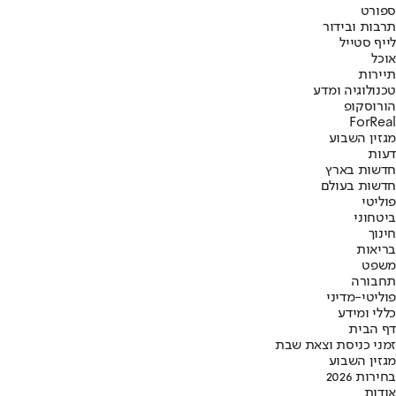
ספורט
תרבות ובידור
לייף סטייל
אוכל
תיירות
טכנולוגיה ומדע
הורוסקופ
ForReal
מגזין השבוע
דעות
חדשות בארץ
חדשות בעולם
פוליטי
ביטחוני
חינוך
בריאות
משפט
תחבורה
פוליטי-מדיני
כללי ומידע
דף הבית
זמני כניסת וצאת שבת
מגזין השבוע
בחירות 2026
אודות