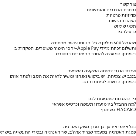
צור קשר
נבחרת הכתבים והפרשנים
מדיניות פרטיות
הצהרת נגישות
תנאי שימוש
כדאי
להכיר
שיא של 600 מיליון שקל: הטוטו עושה מהפיכה
יחסי הימור משופרים, הפקדות ב-Apple Pay ותשלום זכיות מיידי
בשיתוף המועצה להסדר ההימורים בספורט
ועידת הנגב: צמיחה השקעה והשפעה
בנגב יש צמיחה, יש ביקוש ואנחנו נמשיך לראות את הנגב ולפתח אותו
בשיתוף הרשות לפיתוח הנגב
כל ההטבות שמגיעות לכם
מה ההבדל בין מועדון תעופה וכרטיס אשראי?
בשיתוף FLYCARD
בצל איומי איראן: כך נערך משק האנרגיה
פסגת האנרגיה במעמד שגריר ארה"ב, שר האנרגיה ובכירי התעשייה בישראל