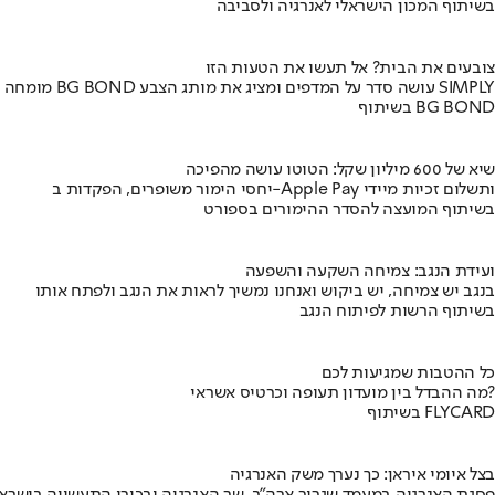
בשיתוף המכון הישראלי לאנרגיה ולסביבה
צובעים את הבית? אל תעשו את הטעות הזו
מומחה BG BOND עושה סדר על המדפים ומציג את מותג הצבע SIMPLY
בשיתוף BG BOND
שיא של 600 מיליון שקל: הטוטו עושה מהפיכה
יחסי הימור משופרים, הפקדות ב-Apple Pay ותשלום זכיות מיידי
בשיתוף המועצה להסדר ההימורים בספורט
ועידת הנגב: צמיחה השקעה והשפעה
בנגב יש צמיחה, יש ביקוש ואנחנו נמשיך לראות את הנגב ולפתח אותו
בשיתוף הרשות לפיתוח הנגב
כל ההטבות שמגיעות לכם
מה ההבדל בין מועדון תעופה וכרטיס אשראי?
בשיתוף FLYCARD
בצל איומי איראן: כך נערך משק האנרגיה