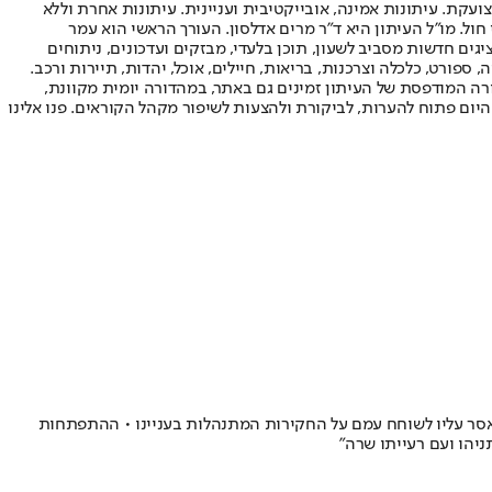
ועקת. עיתונות אמינה, אובייקטיבית ועניינית. עיתונות אחרת וללא
עור החשיפה הגבוה ביותר בימי חול. מו"ל העיתון היא ד"ר מרים אדלסון. העורך הראשי הוא עמר
 והעורך המייסד הוא עמוס רגב. אתרי האינטרנט של "ישראל היום" בעברית ובאנגלית, כמו כן היישומונים (אפליקציות) לאנדרואיד ול-iOS, מציגים חדשות מסביב לשעון, תוכן בלעדי, מבזקים ועדכונים, ניתוחים
, ספורט, כלכלה וצרכנות, בריאות, חיילים, אוכל, יהדות, תיירות ורכב.
דורה המודפסת של העיתון זמינים גם באתר, במהדורה יומית מקוונת,
היום פתוח להערות, לביקורת ולהצעות לשיפור מקהל הקוראים. פנו אלינו
אסר עליו לשוחח עמם על החקירות המתנהלות בעניינו • ההתפתחות
יהו ועם רעייתו שרה"