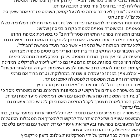
הגשת כתבי אישום בפרשת "הבילד" (יונתן אוריך) ובפרשת הפגישה
הלילית (צחי ברוורמן) עוד בטרם תיגבה עדותו.
נתניהו: "אוריך לא דיבר איתה מילה על קטאר, השופט מזרחי אמר שאין פה
כלום"// קונטקט
ניסיונות המשטרה לתאם את עדותו של נתניהו מאז תחילת המלחמה כשלו
פעמיים, ובמשטרה צפויים לפנות בקרוב בניסיון שלישי.
גורם המעורה בפרטי החקירה מסר ל”היום” כי במערכת אכיפת החוק
קיימים חילוקי דעות בשאלה האם ניתן להתקדם בהגשת כתבי אישום גם
ללא עדותו הפתוחה של נתניהו - אשר כבר העיד בפרשת "הבילד".
יש הסבורים כי התיקים נגד ברוורמן ואוריך מבוססים מספיק מבחינה
ראייתית, וכי אין צורך בעדות נוספת. על כן, בפרקליטות מתנהל בימים
אלה דיון פנימי בסוגיה. אותו גורם ציין גם כי “יש לזכור שלפרקליט המדינה
קיימת סמכות להגיש כתב אישום ולבצע השלמות חקירה גם לאחר הגשתו”
- אולם, ציין בפנינו כי עמדה זו שנויה במחלוקת, וטרם ברור אם גורמי
החקירה והיועצת המשפטית לממשלה יאמצו אותה.
צחי ברוורמן. יכול "לכבות את זה",צילום: גדעון מרקוביץ
גם במשטרה מעידים על הקושי שבנסיונות התיאום. גורם משטרתי מסר כי
“בעת הזו המשטרה מתקשה לתאם עם ראש הממשלה מועד למתן עדות,
ולכן הפרקליטות תצטרך לקבל החלטה האם ניתן להגיש כתב אישום גם
בלי עדותו”
במשטרה גם מעריכים כי אם נתניהו לא יוכל למסור עדות במועד קרוב, בתי
המשפט עשויים שלא להיעתר עוד לבקשות להאריך את המגבלות המוטלות
על המעורבים בפרשות ובעיקר את איסור יצירת הקשר עם גורמים בלשכת
ראש הממשלה, ביניהם נתניהו עצמו.
יונתן אוריך. כבר עודכן על ידי הפרקליטות,צילום: גדעון מרקוביץ