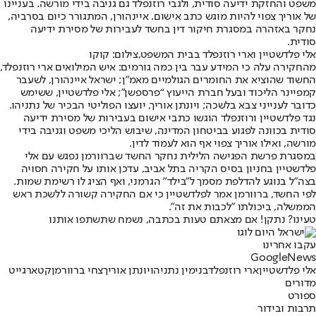
משפט והחזקת ידיעה סודית, ולגבי רוזנפלד גם גניבה בידי מורשה. בעניינו
של אוריך צפוי להיות מוגש כתב אישום. איינהורן, המתגורר כיום בסרביה,
נחקר באזהרה במסגרת חיקור דין בחשד לעבירות של מסירת ידיעה
סודית.
אלי פלדשטיין וארי רוזנפלד בבית המשפט,צילום: קוקו
מהחקירה עלה כי המידע עבר בין כמה גורמים: איש המילואים ארי רוזנפלד,
החשוד שהוציא את החומרים הגולמיים מאמ״ן; ישראל איינהורן, לשעבר
קמפיינר הליכוד ובעל חברת הייעוץ “פרספשן”; אלי פלדשטיין, ששימש
כדובר לענייני צבא בלשכה; ויונתן אוריך, יועצו הפוליטי הבכיר של נתניהו.
נגד פלדשטיין ורוזנפלד הוגשו כתבי אישום בעבירות של מסירת ידיעה
סודית בכוונה לפגוע בביטחון המדינה, שיבוש הליכי משפט וגניבה בידי
מורשה, ואילו אוריך צפוי אף הוא לעמוד לדין.
במסגרת פרשת הפגישה הלילית נחקר החשד שברוורמן נפגש עם אלי
פלדשטיין בחניון בסיס הקריה בתל אביב, עדכן אותו על חקירה חסויה
בצה"ל בנוגע להדלפת מסמך ל"בילד" הגרמני, ואף הציג לו רשימת שמות.
לפי החשד, ברוורמן אמר לפלדשטיין כי אם החקירה קשורה ללשכת ראש
הממשלה, ביכולתו "לכבות את זה".
טעינו? נתקן! אם מצאתם טעות בכתבה, נשמח שתשתפו אותנו
עקבו אחרינו
G
o
o
g
l
e
News
אלי פלדשטיין
ארי רוזנפלד
בנימין נתניהו
יונתן אוריך
צחי ברוורמן
קטארגייט
מדורים
ספורט
תרבות ובידור