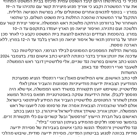
נזכיר כי בהחלטתו היום קיבל השופט עמית מיכלס בבית המשפט המחוזי
את ערר המשטרה וקבע כי אוריך מנוע מיצירת קשר עם נתניהו עד ה-19
במרץ - בנוסף לתנאים אחרים שמוטלים עליו. בפרשת הפגישה הלילית,
התקבל ערר המשטרה שהפכה החלטת בית משפט השלום, כך שתנאי
השחרור של ברוורמן הרחקה מלשכת ראש הממשלה, איסור יצירת קשר עם
הלשכה ועם נתניהו, ואיסור יציאה מן הארץ יעמדו בתוקפם עד ה-10
במרץ. בהסכמת הצדדים ובהתאם להצעת בית המשפט נקבע כי לאחר מכן
יוותר על ברוורמן תנאי של איסור יציאה מן הארץ בלבד עד ה-12 במרץ, ללא
הארכה נוספת.​​​​​​​​​​​​​​​​
בפרשת הדלפת המסמכים המסווגים לבילד הגרמני, הפרקליטות כבר
עדכנה את יונתן אוריך בדבר כוונתה להגיש כתב אישום נגדו. בדצמבר 2024
הוגש כתב אישום בפרשה נגד שניים, אלי פלדשטיין דובר ראש הממשלה
לשעבר וארי רוזנפלד נגד באמן.
החשדות
לפי כתב האישום, איש המילואים מאמ״ן ארי רוזנפלד הוציא ממערכת
המודיעין הצבאית ידיעות מודיעיניות מסווגות והעביר אותן לאלי
פלדשטיין, ששימש יועץ תקשורת במשרד ראש הממשלה, אף שלא היה
מוסמך לקבלן. אחת הידיעות עסקה באסטרטגיית חמאס בניהול המשא
ומתן לשחרור החטופים. פלדשטיין העביר את המידע לעיתונאי בישראל,
אולם לאחר שהצנזורה הצבאית אסרה את פרסומו פנה ליועצו של ראש
הממשלה, יונתן אוריך, ששידך אותו לישראל איינהורן, כך נטען בכתב
האישום בעל חברת הייעוץ “פרספשן” ובעל קשרים עם כלי תקשורת זרים.
בהמשך פורסמו חלקים מהמידע בעיתון הגרמני “בילד”.
נגד פלדשטיין ורוזנפלד הוגשו כתבי אישום בעבירות של מסירת ידיעה
סודית בכוונה לפגוע בביטחון המדינה, מסירת ידיעה סודית, שיבוש מהלכי