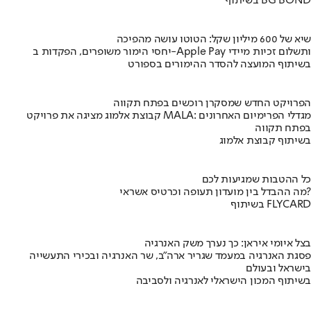
בשיתוף BG BOND
שיא של 600 מיליון שקל: הטוטו עושה מהפיכה
יחסי הימור משופרים, הפקדות ב-Apple Pay ותשלום זכיות מיידי
בשיתוף המועצה להסדר ההימורים בספורט
הפרויקט החדש שמסקרן רוכשים בפתח תקווה
קבוצת אלמוג מציגה את פרויקט MALA: מגדלי הפרימיום האחרונים
בפתח תקווה
בשיתוף קבוצת אלמוג
כל ההטבות שמגיעות לכם
מה ההבדל בין מועדון תעופה וכרטיס אשראי?
בשיתוף FLYCARD
בצל איומי איראן: כך נערך משק האנרגיה
פסגת האנרגיה במעמד שגריר ארה"ב, שר האנרגיה ובכירי התעשייה
בישראל ובעולם
בשיתוף המכון הישראלי לאנרגיה ולסביבה