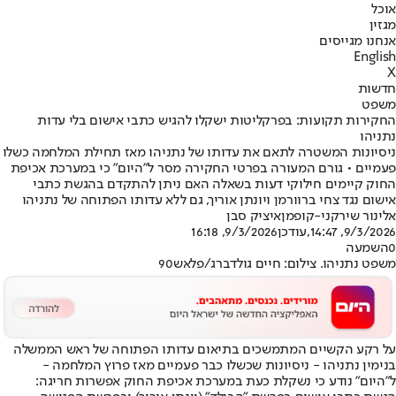
אוכל
מגזין
אנחנו מגייסים
English
X
חדשות
משפט
החקירות תקועות: בפרקליטות ישקלו להגיש כתבי אישום בלי עדות
נתניהו
ניסיונות המשטרה לתאם את עדותו של נתניהו מאז תחילת המלחמה כשלו
פעמיים • גורם המעורה בפרטי החקירה מסר ל”היום” כי במערכת אכיפת
החוק קיימים חילוקי דעות בשאלה האם ניתן להתקדם בהגשת כתבי
אישום נגד צחי ברוורמן ויונתן אוריך, גם ללא עדותו הפתוחה של נתניהו
אלינור שירקני-קופמן
איציק סבן
9/3/2026, 14:47
,עודכן
9/3/2026, 16:18
0
השמעה
משפט נתניהו. צילום: חיים גולדברג/פלאש90
על רקע הקשיים המתמשכים בתיאום עדותו הפתוחה של ראש הממשלה
בנימין נתניהו - ניסיונות שכשלו כבר פעמיים מאז פרוץ המלחמה -
ל"היום" נודע כי נשקלת כעת במערכת אכיפת החוק אפשרות חריגה: