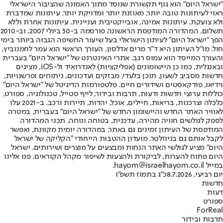
"ישראל היום" הוא גוף תקשורת שנוסד מתוך האמונה שהציבור הישראלי
ראוי לעיתונות טובה יותר, מאוזנת יותר ומדויקת יותר. עיתונות שמדברת
ולא צועקת. עיתונות אמינה, אובייקטיבית ועניינית. עיתונות אחרת וללא
תשלום. המהדורה המודפסת הראשונה פורסמה ב-30 ביולי 2007, וב-2010
הפך "ישראל היום" לעיתון הישראלי בעל שיעור החשיפה הגבוה ביותר בימי
חול. מו"ל העיתון היא ד"ר מרים אדלסון. העורך הראשי הוא עמר לחמנוביץ,
והעורך המייסד הוא עמוס רגב. אתרי האינטרנט של "ישראל היום" בעברית
ובאנגלית, כמו כן היישומונים (אפליקציות) לאנדרואיד ול-iOS, מציגים
חדשות מסביב לשעון, תוכן בלעדי, מבזקים ועדכונים, ניתוחים ופרשנויות,
וידיאו, פודקאסטים ושידורים חיים. פלטפורמות הדיגיטל של "ישראל היום"
כוללות ערוצי חדשות ודעות, תרבות ובידור, לייף סטייל, טכנולוגיה, ספורט,
כלכלה וצרכנות, בריאות, חיילים, אוכל, יהדות, תיירות ורכב. ב-2021 עלו
לאוויר האתר החדש והיישומון החדש של "ישראל היום" בעברית, במטרה
לספק לגולשים חוויה מהירה, עדכנית, בטוחה ונוחה. תכני המהדורה
המודפסת של העיתון זמינים גם באתר, במהדורה יומית מקוונת, ואפשר
לקבל אותם גם בניוזלטר. מועדון ההטבות הייחודי "הקליקה של ישראל
היום" מציע לגולשי האתר הנחות ומבצעים על מוצרים ושירותים. ישראל
היום פתוח להערות, לביקורת ולהצעות לשיפור מקהל הקוראים. פנו אלינו
במייל hayom@israelhayom.co.il.
יום רביעי, 8.7.2026
כ"ג בתמוז תשפ"ו
חדשות
דעות
ספורט
ForReal
תרבות ובידור