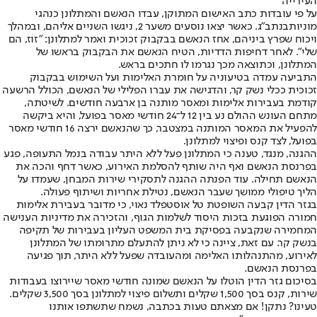
העירייה
על פי עובדות כתב האישום המתוקן, עבדו הנאשם והמתלונן כ
נהגי
מוניות
בנתב"ג. כאשר יצאו נוסעים משער 2, ניגשו השניים אליהם, ובמהלך
ויכוח שפרץ ביניהם, אחז הנאשם בבקבוק זכוכית ואמר למתלונן: "זוז, הם
שלי". לאחר דחיפות הדדיות, הטיח הנאשם את הבקבוק בראשו של
המתלונן, וכתוצאה מכך נגרמו לו חתכים בראש.
התביעה עמדה בטיעוניה על חומרת האלימות ועל השימוש בבקבוק
זכוכית ככלי נשק קר, והדגישה את עברו הפלילי של הנאשם, הכולל הרשעה
קודמת בעבירות אלימות ומאסר מותנה בן ארבעה חודשים. לשיטתה,
מתחם העונש ההולם נע בין 12 ל־24 חודשי מאסר בפועל, והיא ביקשה
להפעיל את המאסר המותנה במצטבר, כך שהנאשם ירצה 16 חודשי מאסר
בפועל, לצד קנס ופיצוי למתלונן.
ההגנה, מנגד, טענה כי המתלונן פעל ללא היתר עבודה בנמל התעופה, פגע
בפרנסת הנאשם ואף היה שותף להסלמת האירוע, כאשר דחף והכה את
הנאשם תחילה. עוד הפנתה ההגנה לתסקירי שירות המבחן, שעמדו על
הליך טיפולי ממושך שעבר הנאשם, נטילת אחריות ושיתוף פעולה.
בגזר הדין קבעה השופטת טל אוסטפלד נאוי, כי מדובר בעבירת אלימות
חמורה הפוגעת בזכות היסוד לשלמות הגוף, והזכירה את מדיניות הענישה
המחמירה שנקבעה בפסיקת בית המשפט העליון בעבירות של תקיפה
בנשק קר. עם זאת, ציינה כי לא ניתן להתעלם מתרומתו של המתלונן
לאירוע, מהתנהלותו האלימה ומהעובדה שפעל ללא היתר, תוך פגיעה
בפרנסת הנאשם.
בסיכום גזר הדין הוטלו על הנאשם שמונה חודשי מאסר שיירוצו בעבודות
שירות, קנס בסך 1,500 שקלים ותשלום פיצוי למתלונן בסך 3,500 שקלים.
טעינו? נתקן! אם מצאתם טעות בכתבה, נשמח שתשתפו אותנו