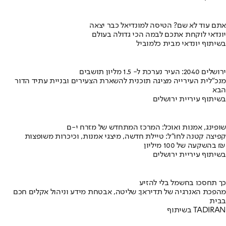
אתם עוד לא שם? הטיסה למונדיאל כבר יצאה
יונדאי לוקחת אתכם לבמה הכי גדולה בעולם
בשיתוף יונדאי מבית כלמוביל
ירושלים 2040: העיר נערכת ל- 1.5 מליון תושבים
מנכ"לית העירייה מציגה תוכנית להשארת הצעירים ובניית עתיד הדור
הבא
בשיתוף עיריית ירושלים
שופינג, אמנות ואוכל: המרכז המתחדש של מזרח י-ם
קפיצה קטנה לחו"ל: טיילת חדשה, מיצגי אמנות, וכיכרות משופצות
בהשקעה של 100 מיליון ₪
בשיתוף עיריית ירושלים
כך תחסכו בחשמל בלי להזיע
מהפכת האנרגיה של תדיראן: שליטה, אבטחת מידע וניהול אקלים חכם
בבית
בשיתוף TADIRAN