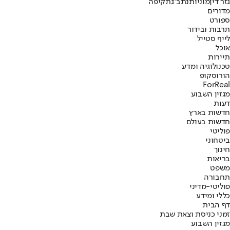
גזר דין
מוניות
נתב"ג
תקיפה
מדורים
ספורט
תרבות ובידור
לייף סטייל
אוכל
תיירות
טכנולוגיה ומדע
הורוסקופ
ForReal
מגזין השבוע
דעות
חדשות בארץ
חדשות בעולם
פוליטי
ביטחוני
חינוך
בריאות
משפט
תחבורה
פוליטי-מדיני
כללי ומידע
דף הבית
זמני כניסת וצאת שבת
מגזין השבוע