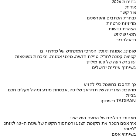
בחירות 2026
אודות
צור קשר
נבחרת הכתבים והפרשנים
מדיניות פרטיות
הצהרת נגישות
תנאי שימוש
כדאי
להכיר
שופינג, אמנות ואוכל: המרכז המתחדש של מזרח י-ם
קפיצה קטנה לחו"ל: טיילת חדשה, מיצגי אמנות, וכיכרות משופצות
בהשקעה של 100 מיליון ₪
בשיתוף עיריית ירושלים
כך תחסכו בחשמל בלי להזיע
מהפכת האנרגיה של תדיראן: שליטה, אבטחת מידע וניהול אקלים חכם
בבית
בשיתוף TADIRAN
מאחורי הקלעים של הטעם הישראלי
איך אסם הפכה את תקופת הצנע והמחסור הקשה של שנות ה-40 למותג
לאומי?
בשיתוף אסם