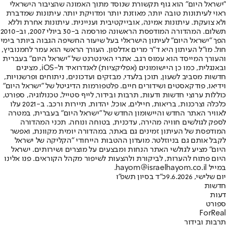
"ישראל היום" הוא גוף תקשורת שנוסד מתוך האמונה שהציבור הישראלי
ראוי לעיתונות טובה יותר, מאוזנת יותר ומדויקת יותר. עיתונות שמדברת
ולא צועקת. עיתונות אמינה, אובייקטיבית ועניינית. עיתונות אחרת וללא
תשלום. המהדורה המודפסת הראשונה פורסמה ב-30 ביולי 2007, וב-2010
הפך "ישראל היום" לעיתון הישראלי בעל שיעור החשיפה הגבוה ביותר בימי
חול. מו"ל העיתון היא ד"ר מרים אדלסון. העורך הראשי הוא עמר לחמנוביץ,
והעורך המייסד הוא עמוס רגב. אתרי האינטרנט של "ישראל היום" בעברית
ובאנגלית, כמו כן היישומונים (אפליקציות) לאנדרואיד ול-iOS, מציגים
חדשות מסביב לשעון, תוכן בלעדי, מבזקים ועדכונים, ניתוחים ופרשנויות,
וידיאו, פודקאסטים ושידורים חיים. פלטפורמות הדיגיטל של "ישראל היום"
כוללות ערוצי חדשות ודעות, תרבות ובידור, לייף סטייל, טכנולוגיה, ספורט,
כלכלה וצרכנות, בריאות, חיילים, אוכל, יהדות, תיירות ורכב. ב-2021 עלו
לאוויר האתר החדש והיישומון החדש של "ישראל היום" בעברית, במטרה
לספק לגולשים חוויה מהירה, עדכנית, בטוחה ונוחה. תכני המהדורה
המודפסת של העיתון זמינים גם באתר, במהדורה יומית מקוונת, ואפשר
לקבל אותם גם בניוזלטר. מועדון ההטבות הייחודי "הקליקה של ישראל
היום" מציע לגולשי האתר הנחות ומבצעים על מוצרים ושירותים. ישראל
היום פתוח להערות, לביקורת ולהצעות לשיפור מקהל הקוראים. פנו אלינו
במייל hayom@israelhayom.co.il.
יום שלישי, 9.6.2026
כ"ד בסיון תשפ"ו
חדשות
דעות
ספורט
ForReal
תרבות ובידור