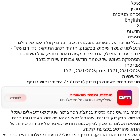
אוכל
מגזין
אנחנו מגייסים
English
X
חדשות
משפט
בגלל מריבה על נוסעים: נהג מונית שבר בקבוק על ראשו של קולגה
רגע לפני שעשה שימוש בבקבוק, הזהיר הנהג התוקף: "זוז, הם שלי" •
לנוכח עברו הפלילי, התביעה ביקשה מאסר בפועל, אבל השופטת
הסתפקה בעונש של שמונה חודשי עבודות שירות בלבד
אבי כהן
20/1/2026, 10:21
,עודכן
20/1/2026, 10:21
0
השמעה
מוניות בנמל תעופה בן גוריון (ארכיון) //. צילום: יהושע יוסף
ויכוח בין שני נהגי מונית בנתב"ג הפך בתוך שניות לאירוע אלים שכלל
שימוש בבקבוק זכוכית, שהוביל לפציעה לא פשוטה. כעת נגזרו ב
בית
משפט השלום בראשון לציון
שמונה חודשי מאסר של עבודות שירות על
הנהג שהורשע בפציעת קולגה.
ראש עיריית יהוד הותקף בבניין העירייה// תיעוד ממצלמות האבטחה של