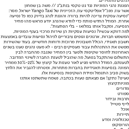
לנהגים מתמידים.
הפגנת נהגי המוניות נגד גט טקסי בנתב״ג // משה בן שמחון
אשר עוז, מנכ״ל אפליטקסי עוז, הזכיינית של Yango Taxi ישראל, מסר:
“נסיעה עסקית צריכה להיות ברורה והוגנת לנהג בדיוק כמו כל נסיעה
אחרת. המודל החדש פותח כדי לוודא שהנהג יודע מראש מהו מחיר
הנסיעה, ומקבל אותו במלואו - בלי הפתעות״.
למה דווקא עכשיו? נסיעות עסקיות הן שירות מרכזי בענף המוניות,
המשמש חברות, ארגונים וגופים ציבוריים לניהול נסיעות עובדים באמצעות
חשבון תאגידי, הכולל חשבונית מרוכזת ודוחות חודשיים. בעוד שהשירות
מפשט את ההתנהלות עבור מעסיקים רבים - לא מעט נהגים טענו בשנים
האחרונות לחוסר שקיפות ולפער בין המחיר שנגבה מהחברה לבין
התשלום שהתקבל בפועל, מה שהוביל לטענת החברה לשינוי המדובר.
לטענתם, המודל החדש מגיע לאור טענות על קיצוץ של 22%-30% ממחיר
המונה בנסיעות תאגידיות בחברות מתחרות, ומטרתו להגביר את הלחץ
בשוק סביב התגמול ומידת השקיפות בנסיעות אלו.
טעינו? נתקן! אם מצאתם טעות בכתבה, נשמח שתשתפו אותנו
מוניות
קיצוץ
מדורים
ספורט
תרבות ובידור
לייף סטייל
אוכל
תיירות
טכנולוגיה ומדע
הורוסקופ