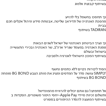
בשיתוף קבוצת אלמוג
כך תחסכו בחשמל בלי להזיע
מהפכת האנרגיה של תדיראן: שליטה, אבטחת מידע וניהול אקלים חכם
בבית
בשיתוף TADIRAN
כך נערך הביטחון האנרגטי של ישראל לשנים הבאות
פסגת האנרגיה במעמד שגריר ארה"ב, שר האנרגיה ובכירי התעשייה
בישראל ובעולם
בשיתוף המכון הישראלי לאנרגיה ולסביבה
הסוד לקירות נקיים ללא כתמים נחשף
מומחה BG BOND עושה סדר על המדפים ומציג את מותג הצבע SIMPLY
בשיתוף BG BOND
אל תחמיצו! גם אתם יכולים להרוויח מהמונדיאל
יחסי הימור משופרים, הפקדות ב-Apple Pay ותשלום זכיות מיידי
בשיתוף המועצה להסדר ההימורים בספורט