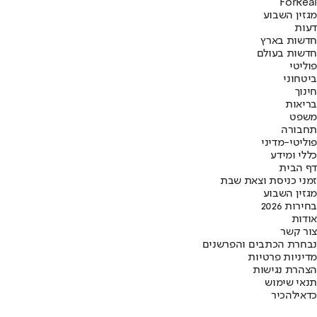
ForReal
מגזין השבוע
דעות
חדשות בארץ
חדשות בעולם
פוליטי
ביטחוני
חינוך
בריאות
משפט
תחבורה
פוליטי-מדיני
כללי ומידע
דף הבית
זמני כניסת וצאת שבת
מגזין השבוע
בחירות 2026
אודות
צור קשר
נבחרת הכתבים והפרשנים
מדיניות פרטיות
הצהרת נגישות
תנאי שימוש
כדאי
להכיר