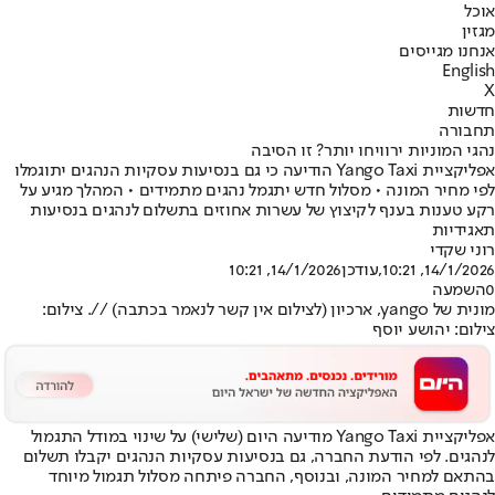
אוכל
מגזין
אנחנו מגייסים
English
X
חדשות
תחבורה
נהגי המוניות ירוויחו יותר? זו הסיבה
אפליקציית Yango Taxi הודיעה כי גם בנסיעות עסקיות הנהגים יתוגמלו
לפי מחיר המונה • מסלול חדש יתגמל נהגים מתמידים • המהלך מגיע על
רקע טענות בענף לקיצוץ של עשרות אחוזים בתשלום לנהגים בנסיעות
תאגידיות
רוני שקדי
14/1/2026, 10:21
,עודכן
14/1/2026, 10:21
0
השמעה
מונית של yango, ארכיון (לצילום אין קשר לנאמר בכתבה) //. צילום:
צילום: יהושע יוסף
אפליקציית Yango Taxi מודיעה היום (שלישי) על שינוי במודל התגמול
לנהגים. לפי הודעת החברה, גם בנסיעות עסקיות הנהגים יקבלו תשלום
בהתאם למחיר המונה, ובנוסף, החברה פיתחה מסלול תגמול מיוחד