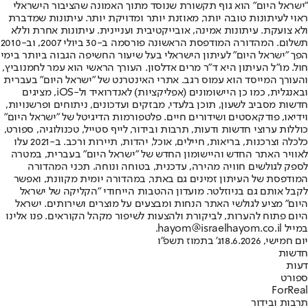
"ישראל היום" הוא גוף תקשורת שנוסד מתוך האמונה שהציבור הישראלי
ראוי לעיתונות טובה יותר, מאוזנת יותר ומדויקת יותר. עיתונות שמדברת
ולא צועקת. עיתונות אמינה, אובייקטיבית ועניינית. עיתונות אחרת וללא
תשלום. המהדורה המודפסת הראשונה פורסמה ב-30 ביולי 2007, וב-2010
הפך "ישראל היום" לעיתון הישראלי בעל שיעור החשיפה הגבוה ביותר בימי
חול. מו"ל העיתון היא ד"ר מרים אדלסון. העורך הראשי הוא עמר לחמנוביץ,
והעורך המייסד הוא עמוס רגב. אתרי האינטרנט של "ישראל היום" בעברית
ובאנגלית, כמו כן היישומונים (אפליקציות) לאנדרואיד ול-iOS, מציגים
חדשות מסביב לשעון, תוכן בלעדי, מבזקים ועדכונים, ניתוחים ופרשנויות,
וידיאו, פודקאסטים ושידורים חיים. פלטפורמות הדיגיטל של "ישראל היום"
כוללות ערוצי חדשות ודעות, תרבות ובידור, לייף סטייל, טכנולוגיה, ספורט,
כלכלה וצרכנות, בריאות, חיילים, אוכל, יהדות, תיירות ורכב. ב-2021 עלו
לאוויר האתר החדש והיישומון החדש של "ישראל היום" בעברית, במטרה
לספק לגולשים חוויה מהירה, עדכנית, בטוחה ונוחה. תכני המהדורה
המודפסת של העיתון זמינים גם באתר, במהדורה יומית מקוונת, ואפשר
לקבל אותם גם בניוזלטר. מועדון ההטבות הייחודי "הקליקה של ישראל
היום" מציע לגולשי האתר הנחות ומבצעים על מוצרים ושירותים. ישראל
היום פתוח להערות, לביקורת ולהצעות לשיפור מקהל הקוראים. פנו אלינו
במייל hayom@israelhayom.co.il.
יום חמישי, 18.6.2026
ג' בתמוז תשפ"ו
חדשות
דעות
ספורט
ForReal
תרבות ובידור