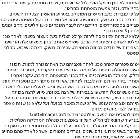
המחוזי לא נתן משקל הולם לכל אירוע נקם, שגבה מחירים קשים ואכזריים
בחיי אדם, וגזר ענישה מופחתת מהראוי.
על פי עובדות כתב האישום המתוקן, באירוע הראשון הצטיידו השניים
ברכבים גנובים, נשק ותחמושת, ונסעו אל חצר ביתה של משפחה עימה הם
מצויים בסכסוך דמים. הייתם ירה לעבר הנוכחים כ-15 קליעים, מהם נפגעו
ילד בן 5 ואדם נוסף.
עלאא שנלווה אליו ניסה לירות אך לא הצליח בשל מעצור בנשקו. לאחר מכן
נמלטו האחים והציתו את הרכב ששימש אותם. בגין מעשים אלה הורשעו
בעבירות של חבלה בכוונה מחמירה, עבירות בנשק, הצתה ושיבוש מהלכי
משפט.
ימים ספורים לאחר מכן, לאחר שאביהם של האחים נורה למוות, תכננו
השניים פעולה נוספת של נקמה. הם הצטיידו באקדחים, מסכות, כפפות
ודלק, ובמהלך הנסיעה זיהו אחד מבני המשפחה היריבה, עקבו אחריו
ופתחו בירי. הייתם ירה לעברו לפחות שש יריות מתוך רכב נוסע והרג אותו.
השניים נמלטו, הציתו את הרכב בו השתמשו וניסו להעלים את כלי הנשק.
בגין מעשים אלו הורשעו בעבירות של רצח בכוונה, סיוע לרצח בכוונה,
עבירות בנשק, הצתה ושיבוש מהלכי משפט. בית המשפט המחוזי גזר על
הייתם אגבאריה עונש של 27 שנות מאסר בפועל, ועל עלאא 13 שנות מאסר
בפועל, לצד עונשים נלווים.
ניסו להעלים את הנשק. אילוסטרציה,צילום: GettyImages
בערעור שהוגש לביהמ״ש העליון באמצעות מנהלת המחלקה הפלילית
בפרקליטות המדינה עו״ד רחל מטר ועו״ד סיגל בלום ממחלקתה, נטען כי
מדובר בשני אירועי נקם שונים, נפרדים וחמורים, אשר כל אחד מהם מחייב
ענישה עצמאית, מצטברת וממשית.