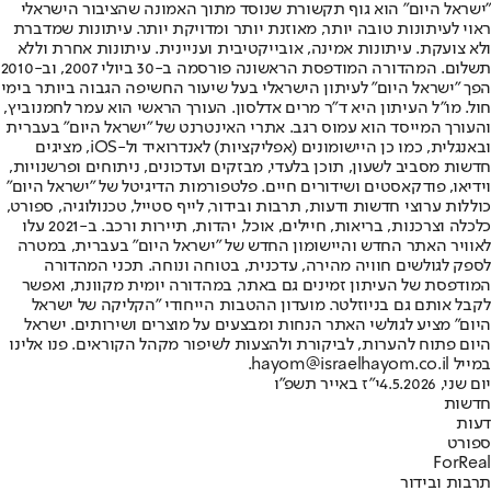
"ישראל היום" הוא גוף תקשורת שנוסד מתוך האמונה שהציבור הישראלי
ראוי לעיתונות טובה יותר, מאוזנת יותר ומדויקת יותר. עיתונות שמדברת
ולא צועקת. עיתונות אמינה, אובייקטיבית ועניינית. עיתונות אחרת וללא
תשלום. המהדורה המודפסת הראשונה פורסמה ב-30 ביולי 2007, וב-2010
הפך "ישראל היום" לעיתון הישראלי בעל שיעור החשיפה הגבוה ביותר בימי
חול. מו"ל העיתון היא ד"ר מרים אדלסון. העורך הראשי הוא עמר לחמנוביץ,
והעורך המייסד הוא עמוס רגב. אתרי האינטרנט של "ישראל היום" בעברית
ובאנגלית, כמו כן היישומונים (אפליקציות) לאנדרואיד ול-iOS, מציגים
חדשות מסביב לשעון, תוכן בלעדי, מבזקים ועדכונים, ניתוחים ופרשנויות,
וידיאו, פודקאסטים ושידורים חיים. פלטפורמות הדיגיטל של "ישראל היום"
כוללות ערוצי חדשות ודעות, תרבות ובידור, לייף סטייל, טכנולוגיה, ספורט,
כלכלה וצרכנות, בריאות, חיילים, אוכל, יהדות, תיירות ורכב. ב-2021 עלו
לאוויר האתר החדש והיישומון החדש של "ישראל היום" בעברית, במטרה
לספק לגולשים חוויה מהירה, עדכנית, בטוחה ונוחה. תכני המהדורה
המודפסת של העיתון זמינים גם באתר, במהדורה יומית מקוונת, ואפשר
לקבל אותם גם בניוזלטר. מועדון ההטבות הייחודי "הקליקה של ישראל
היום" מציע לגולשי האתר הנחות ומבצעים על מוצרים ושירותים. ישראל
היום פתוח להערות, לביקורת ולהצעות לשיפור מקהל הקוראים. פנו אלינו
במייל hayom@israelhayom.co.il.
יום שני, 4.5.2026
י"ז באייר תשפ"ו
חדשות
דעות
ספורט
ForReal
תרבות ובידור