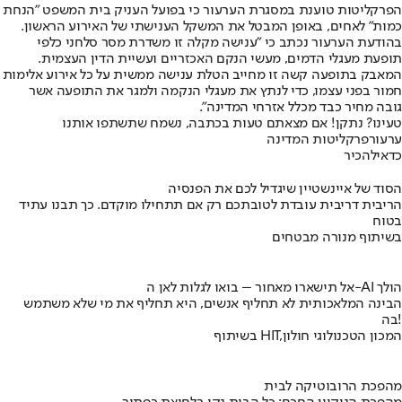
הפרקליטות טוענת במסגרת הערעור כי בפועל העניק בית המשפט "הנחת
כמות" לאחים, באופן המבטל את המשקל הענישתי של האירוע הראשון.
בהודעת הערעור נכתב כי ״ענישה מקלה זו משדרת מסר סלחני כלפי
תופעת מעגלי הדמים, מעשי הנקם האכזריים ועשיית הדין העצמית.
המאבק בתופעה קשה זו מחייב הטלת ענישה ממשית על כל אירוע אלימות
חמור בפני עצמו, כדי לנתץ את מעגלי הנקמה ולמגר את התופעה אשר
גובה מחיר כבד מכלל אזרחי המדינה".
טעינו? נתקן! אם מצאתם טעות בכתבה, נשמח שתשתפו אותנו
ערעור
פרקליטות המדינה
כדאי
להכיר
הסוד של איינשטיין שיגדיל לכם את הפנסיה
הריבית דריבית עובדת לטובתכם רק אם תתחילו מוקדם. כך תבנו עתיד
בטוח
בשיתוף מנורה מבטחים
אל תישארו מאחור – בואו לגלות לאן ה-AI הולך
הבינה המלאכותית לא תחליף אנשים, היא תחליף את מי שלא משתמש
בה!
בשיתוף HIT,המכון הטכנולוגי חולון
מהפכת הרובוטיקה לבית