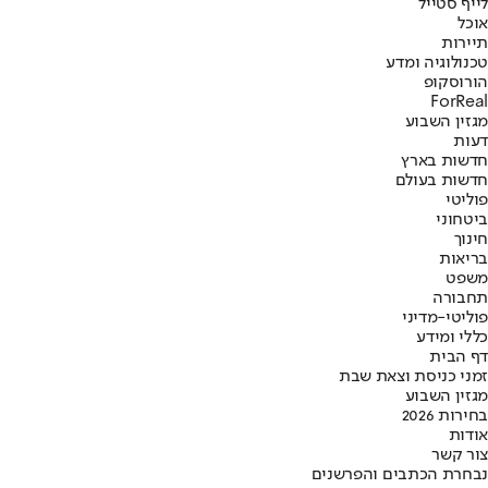
לייף סטייל
אוכל
תיירות
טכנולוגיה ומדע
הורוסקופ
ForReal
מגזין השבוע
דעות
חדשות בארץ
חדשות בעולם
פוליטי
ביטחוני
חינוך
בריאות
משפט
תחבורה
פוליטי-מדיני
כללי ומידע
דף הבית
זמני כניסת וצאת שבת
מגזין השבוע
בחירות 2026
אודות
צור קשר
נבחרת הכתבים והפרשנים