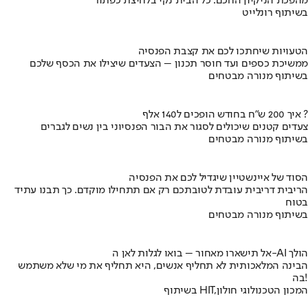
מהפכת הניקיון החכם: כל הבית נקי בלחיצת כפתור
בשיתוף רונלייט
הטעויות שיחתכו לכם את קצבת הפנסיה
ממשיכת כספים ועד חוסר תכנון – הצעדים שיצילו את הכסף שלכם
בשיתוף מנורה מבטחים
איך 200 ש"ח בחודש הופכים ל140 אלף ?
צעדים קטנים שיכולים לסגור את הבור הפנסיוני בין נשים לגברים
בשיתוף מנורה מבטחים
הסוד של איינשטיין שיגדיל לכם את הפנסיה
הריבית דריבית עובדת לטובתכם רק אם תתחילו מוקדם. כך תבנו עתיד
בטוח
בשיתוף מנורה מבטחים
אל תישארו מאחור – בואו לגלות לאן ה-AI הולך
הבינה המלאכותית לא תחליף אנשים, היא תחליף את מי שלא משתמש
בה!
בשיתוף HIT,המכון הטכנולוגי חולון