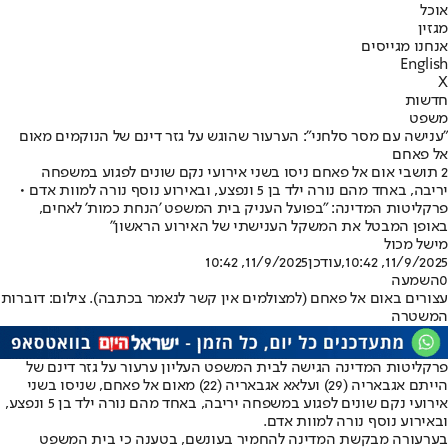
אוכל
מגזין
אנחנו מגייסים
English
X
חדשות
משפט
"ענישה עם מסר סלחני": הערעור שהוגש על גזר דינם של הנוקמים מאום
אל פאחם
2 תושבי אום אל פאחם ניסו בשני אירועי נקם שונים לפגוע במשפחה
יריבה, באחד מהם נורה ילד בן 5 ונפצע, ובאירוע נוסף נורה למוות אדם •
פרקליטות המדינה: "בפועל העניק בית המשפט 'הנחת כמות' לאחים,
באופן המבטל את המשקל הענישתי של האירוע הראשון"
מישל מכול
11/9/2025, 10:42
,עודכן
11/9/2025, 10:42
0
השמעה
עצורים באום אל פאחם (למצולמים אין קשר לנאמר בכתבה). צילום: דוברות
המשטרה
פרקליטות המדינה הגישה לבית המשפט העליון ערעור על גזר דינם של
הייתם אגבאריה (29) ועלאא אגבאריה (22) מאום אל פאחם, שניסו בשני
אירועי נקם שונים לפגוע במשפחה יריבה, באחד מהם נורה ילד בן 5 ונפצע,
ובאירוע נוסף נורה למוות אדם.
בערעורה מבקשת המדינה להחמיר בעונשם, בטענה כי בית המשפט