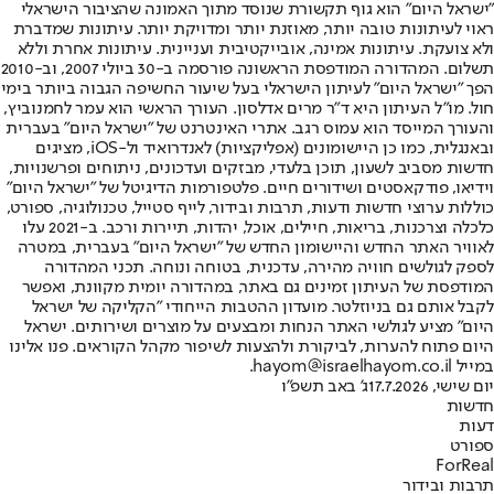
"ישראל היום" הוא גוף תקשורת שנוסד מתוך האמונה שהציבור הישראלי
ראוי לעיתונות טובה יותר, מאוזנת יותר ומדויקת יותר. עיתונות שמדברת
ולא צועקת. עיתונות אמינה, אובייקטיבית ועניינית. עיתונות אחרת וללא
תשלום. המהדורה המודפסת הראשונה פורסמה ב-30 ביולי 2007, וב-2010
הפך "ישראל היום" לעיתון הישראלי בעל שיעור החשיפה הגבוה ביותר בימי
חול. מו"ל העיתון היא ד"ר מרים אדלסון. העורך הראשי הוא עמר לחמנוביץ,
והעורך המייסד הוא עמוס רגב. אתרי האינטרנט של "ישראל היום" בעברית
ובאנגלית, כמו כן היישומונים (אפליקציות) לאנדרואיד ול-iOS, מציגים
חדשות מסביב לשעון, תוכן בלעדי, מבזקים ועדכונים, ניתוחים ופרשנויות,
וידיאו, פודקאסטים ושידורים חיים. פלטפורמות הדיגיטל של "ישראל היום"
כוללות ערוצי חדשות ודעות, תרבות ובידור, לייף סטייל, טכנולוגיה, ספורט,
כלכלה וצרכנות, בריאות, חיילים, אוכל, יהדות, תיירות ורכב. ב-2021 עלו
לאוויר האתר החדש והיישומון החדש של "ישראל היום" בעברית, במטרה
לספק לגולשים חוויה מהירה, עדכנית, בטוחה ונוחה. תכני המהדורה
המודפסת של העיתון זמינים גם באתר, במהדורה יומית מקוונת, ואפשר
לקבל אותם גם בניוזלטר. מועדון ההטבות הייחודי "הקליקה של ישראל
היום" מציע לגולשי האתר הנחות ומבצעים על מוצרים ושירותים. ישראל
היום פתוח להערות, לביקורת ולהצעות לשיפור מקהל הקוראים. פנו אלינו
במייל hayom@israelhayom.co.il.
יום שישי, 17.7.2026
ג' באב תשפ"ו
חדשות
דעות
ספורט
ForReal
תרבות ובידור