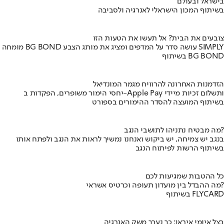
בישראל ובעולם
בשיתוף המכון הישראלי לאנרגיה ולסביבה
צובעים את הבית? אל תעשו את הטעות הזו
מומחה BG BOND עושה סדר על המדפים ומציג את מותג הצבע SIMPLY
בשיתוף BG BOND
הזדמנות האחרונה להרוויח מגמר המונדיאל
יחסי הימור משופרים, הפקדות ב-Apple Pay ותשלום זכיות מיידי
בשיתוף המועצה להסדר ההימורים בספורט
מה מבטיח נתניהו לתושבי הנגב?
בנגב יש צמיחה, יש ביקוש ואנחנו נמשיך לראות את הנגב ולפתח אותו
בשיתוף הרשות לפיתוח הנגב
כל ההטבות שמגיעות לכם
מה ההבדל בין מועדון תעופה וכרטיס אשראי?
בשיתוף FLYCARD
בצל איומי איראן: כך נערך משק האנרגיה