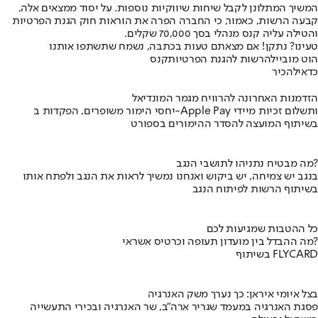
המשיך המתלונן לקבל שיחות שיווקיות נוספות. על יסוד ממצאים אלה,
קבעה הרשות, כאמור, כי החברה הפרה את הוראות חוק הגנת הפרטיות
והטילה עליה קנס מנהלי בסך 70,000 שקלים.
טעינו? נתקן! אם מצאתם טעות בכתבה, נשמח שתשתפו אותנו
הוט מובייל
הרשות להגנת הפרטיות
קנס
כדאי
להכיר
הזדמנות האחרונה להרוויח מגמר המונדיאל
יחסי הימור משופרים, הפקדות ב-Apple Pay ותשלום זכיות מיידי
בשיתוף המועצה להסדר ההימורים בספורט
מה מבטיח נתניהו לתושבי הנגב?
בנגב יש צמיחה, יש ביקוש ואנחנו נמשיך לראות את הנגב ולפתח אותו
בשיתוף הרשות לפיתוח הנגב
כל ההטבות שמגיעות לכם
מה ההבדל בין מועדון תעופה וכרטיס אשראי?
בשיתוף FLYCARD
בצל איומי איראן: כך נערך משק האנרגיה
פסגת האנרגיה במעמד שגריר ארה"ב, שר האנרגיה ובכירי התעשייה