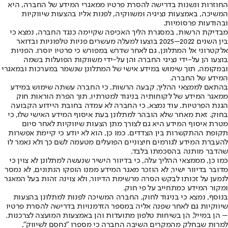
החוזרות ונשנות בדרישה להסרת פרטיו ממאגרי המידע של החברה, היא
המשיכה, באמצעות נציגיה ומשווקיה, לפנות אליו בהצעות שיווקיות
ובהודעות פרסומיות.
מבדיקת הרשות, במסגרת הליך האכיפה שקיימה כנגד החברה, נמצא כי
בין השנים 2022–2025 בוצעו למעלה מעשרים פניות טלפוניות ובדואר
אלקטרוני אל המתלונן, גם לאחר שדרש במפורש כי פרטיו יוסרו. הפניות
בוצעו הן על-ידי נציגי החברה והן על-ידי משווקות הפועלות בשמה
ובמקומה, תוך שימוש במידע אישי של המתלונן שנשמר במערכות ובמאגרי
המידע של החברה.
בהתאם לממצאי ההליך, קבעה הרשות, כי החברה עשתה שימוש במידע
ממאגר המידע של לקוחותיה בניגוד למטרתיו, תוך הפרת הוראות חוק
הגנת הפרטיות. עוד נמצא, כי החברה לא עמדה בחובת היידוע הקבועה
בחוק. זאת מאחר שלא הובהר למתלונן בעת איסוף המידע האישי שלו, כי
מטרת איסוף המידע היא גם לצורך מתן הצעות שיווקיות לאחר סיום
תקופת ההתקשרות בין הצדדים. כמו כן, הוא לא יודע כי קיימת אפשרות
להעברת המידע לגורמים חיצוניים הפועלים מטעמה לשם כך ולא נאמר לו
שהדבר מותנה בהסכמתו בלבד.
כמו כן, מממצאי ההליך עלה, כי בדיוור הישיר שנעשה למתלונן לא צוין כי
מדובר בדיוור ישיר, לא הוזכר מאגר המידע ממנו הופקו הנתונים, לא נמסר
לנמען על זכותו לבקש הסרה מרשימת הדיוור, ולא צוינה זהות בעל המאגר
ומקור המידע כמתחייב על פי חוק.
בנוסף, נמצא כי בניגוד לחוק, החברה המשיכה לפנות למתלונן בהצעות
שיווקיות גם לאחר שפנה אליה במספר הזדמנויות בדרישה להסרת פרטיו
– הן במייל, הן בשיחות טלפון מתועדות והן באמצעות המועצה לצרכנות.
למרות שבחלק מהמקרים השיבה החברה כי מספרו "נחסם לשיווק",