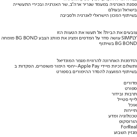
פסגת האנרגיה במעמד שגריר ארה"ב, שר האנרגיה ובכירי התעשייה
בישראל ובעולם
בשיתוף המכון הישראלי לאנרגיה ולסביבה
צובעים את הבית? אל תעשו את הטעות הזו
מומחה BG BOND עושה סדר על המדפים ומציג את מותג הצבע SIMPLY
בשיתוף BG BOND
הזדמנות האחרונה להרוויח מגמר המונדיאל
יחסי הימור משופרים, הפקדות ב-Apple Pay ותשלום זכיות מיידי
בשיתוף המועצה להסדר ההימורים בספורט
מדורים
ספורט
תרבות ובידור
לייף סטייל
אוכל
תיירות
טכנולוגיה ומדע
הורוסקופ
ForReal
מגזין השבוע