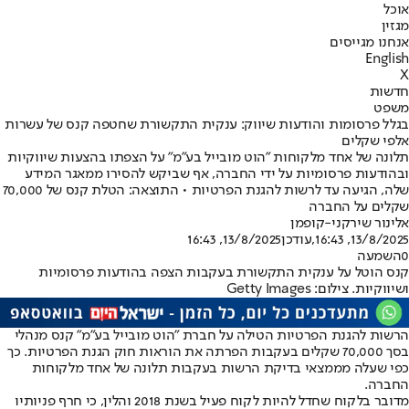
אוכל
מגזין
אנחנו מגייסים
English
X
חדשות
משפט
בגלל פרסומות והודעות שיווק: ענקית התקשורת שחטפה קנס של עשרות
אלפי שקלים
תלונה של אחד מלקוחות "הוט מובייל בע"מ" על הצפתו בהצעות שיווקיות
ובהודעות פרסומיות על ידי החברה, אף שביקש להסירו ממאגר המידע
שלה, הגיעה עד לרשות להגנת הפרטיות • התוצאה: הטלת קנס של 70,000
שקלים על החברה
אלינור שירקני-קופמן
13/8/2025, 16:43
,עודכן
13/8/2025, 16:43
0
השמעה
קנס הוטל על ענקית התקשורת בעקבות הצפה בהודעות פרסומיות
ושיווקיות. צילום: Getty Images
הרשות להגנת הפרטיות הטילה על חברת "הוט מובייל בע"מ" קנס מנהלי
בסך 70,000 שקלים בעקבות הפרתה את הוראות חוק הגנת הפרטיות. כך
כפי שעלה מממצאי בדיקת הרשות בעקבות תלונה של אחד מלקוחות
החברה.
מדובר בלקוח שחדל להיות לקוח פעיל בשנת 2018 והלין, כי חרף פניותיו