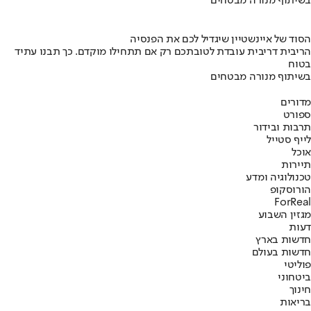
בשיתוף מנורה מבטחים
הסוד של איינשטיין שיגדיל לכם את הפנסיה
הריבית דריבית עובדת לטובתכם רק אם תתחילו מוקדם. כך תבנו עתיד
בטוח
בשיתוף מנורה מבטחים
מדורים
ספורט
תרבות ובידור
לייף סטייל
אוכל
תיירות
טכנולוגיה ומדע
הורוסקופ
ForReal
מגזין השבוע
דעות
חדשות בארץ
חדשות בעולם
פוליטי
ביטחוני
חינוך
בריאות