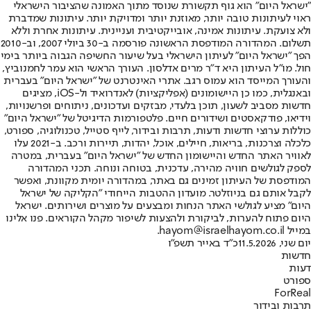
"ישראל היום" הוא גוף תקשורת שנוסד מתוך האמונה שהציבור הישראלי
ראוי לעיתונות טובה יותר, מאוזנת יותר ומדויקת יותר. עיתונות שמדברת
ולא צועקת. עיתונות אמינה, אובייקטיבית ועניינית. עיתונות אחרת וללא
תשלום. המהדורה המודפסת הראשונה פורסמה ב-30 ביולי 2007, וב-2010
הפך "ישראל היום" לעיתון הישראלי בעל שיעור החשיפה הגבוה ביותר בימי
חול. מו"ל העיתון היא ד"ר מרים אדלסון. העורך הראשי הוא עמר לחמנוביץ,
והעורך המייסד הוא עמוס רגב. אתרי האינטרנט של "ישראל היום" בעברית
ובאנגלית, כמו כן היישומונים (אפליקציות) לאנדרואיד ול-iOS, מציגים
חדשות מסביב לשעון, תוכן בלעדי, מבזקים ועדכונים, ניתוחים ופרשנויות,
וידיאו, פודקאסטים ושידורים חיים. פלטפורמות הדיגיטל של "ישראל היום"
כוללות ערוצי חדשות ודעות, תרבות ובידור, לייף סטייל, טכנולוגיה, ספורט,
כלכלה וצרכנות, בריאות, חיילים, אוכל, יהדות, תיירות ורכב. ב-2021 עלו
לאוויר האתר החדש והיישומון החדש של "ישראל היום" בעברית, במטרה
לספק לגולשים חוויה מהירה, עדכנית, בטוחה ונוחה. תכני המהדורה
המודפסת של העיתון זמינים גם באתר, במהדורה יומית מקוונת, ואפשר
לקבל אותם גם בניוזלטר. מועדון ההטבות הייחודי "הקליקה של ישראל
היום" מציע לגולשי האתר הנחות ומבצעים על מוצרים ושירותים. ישראל
היום פתוח להערות, לביקורת ולהצעות לשיפור מקהל הקוראים. פנו אלינו
במייל hayom@israelhayom.co.il.
יום שני, 11.5.2026
כ"ד באייר תשפ"ו
חדשות
דעות
ספורט
ForReal
תרבות ובידור