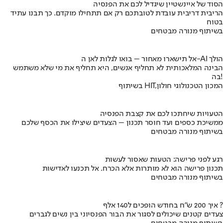
הסוד של איינשטיין שיגדיל לכם את הפנסיה
הריבית דריבית עובדת לטובתכם רק אם תתחילו מוקדם. כך תבנו עתיד
בטוח
בשיתוף מנורה מבטחים
אל תישארו מאחור – בואו לגלות לאן ה-AI הולך
הבינה המלאכותית לא תחליף אנשים, היא תחליף את מי שלא משתמש
בה!
בשיתוף HIT,המכון הטכנולוגי חולון
הטעויות שיחתכו לכם את קצבת הפנסיה
ממשיכת כספים ועד חוסר תכנון – הצעדים שיצילו את הכסף שלכם
בשיתוף מנורה מבטחים
רגע לפני פרישה: הטעות שאסור לעשות
תכנון פרישה הוא לא מותרות אלא הכרח. אל תכנעו לאדישות
בשיתוף מנורה מבטחים
איך 200 ש"ח בחודש הופכים ל140 אלף ?
צעדים קטנים שיכולים לסגור את הבור הפנסיוני בין נשים לגברים