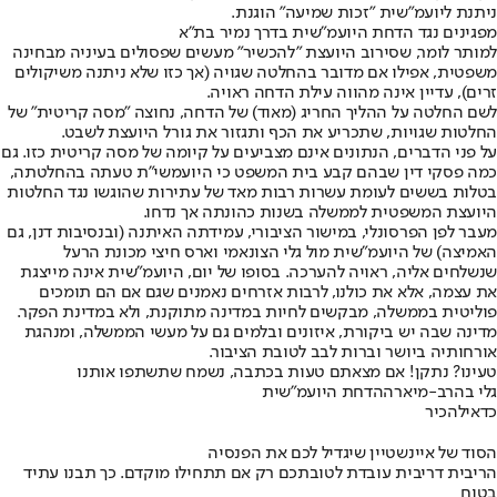
ניתנת ליועמ"שית "זכות שמיעה" הוגנת.
מפגינים נגד הדחת היועמ"שית בדרך נמיר בת"א
למותר לומר, שסירוב היועצת "להכשיר" מעשים שפסולים בעיניה מבחינה
משפטית, אפילו אם מדובר בהחלטה שגויה (אך כזו שלא ניתנה משיקולים
זרים), עדיין אינה מהווה עילת הדחה ראויה.
לשם החלטה על ההליך החריג (מאוד) של הדחה, נחוצה "מסה קריטית" של
החלטות שגויות, שתכריע את הכף ותגזור את גורל היועצת לשבט.
על פני הדברים, הנתונים אינם מצביעים על קיומה של מסה קריטית כזו. גם
כמה פסקי דין שבהם קבע בית המשפט כי היועמשי"ת טעתה בהחלטתה,
בטלות בששים לעומת עשרות רבות מאד של עתירות שהוגשו נגד החלטות
היועצת המשפטית לממשלה בשנות כהונתה אך נדחו.
מעבר לפן הפרסונלי, במישור הציבורי, עמידתה האיתנה (ובנסיבות דנן, גם
האמיצה) של היועמ"שית מול גלי הצונאמי וארס חיצי מכונת הרעל
שנשלחים אליה, ראויה להערכה. בסופו של יום, היועמ"שית אינה מייצגת
את עצמה, אלא את כולנו, לרבות אזרחים נאמנים שגם אם הם תומכים
פוליטית בממשלה, מבקשים לחיות במדינה מתוקנת, ולא במדינת הפקר.
מדינה שבה יש ביקורת, איזונים ובלמים גם על מעשי הממשלה, ומנהגת
אורחותיה ביושר וברות לבב לטובת הציבור.
טעינו? נתקן! אם מצאתם טעות בכתבה, נשמח שתשתפו אותנו
גלי בהרב-מיארה
הדחת היועמ"שית
כדאי
להכיר
הסוד של איינשטיין שיגדיל לכם את הפנסיה
הריבית דריבית עובדת לטובתכם רק אם תתחילו מוקדם. כך תבנו עתיד
בטוח