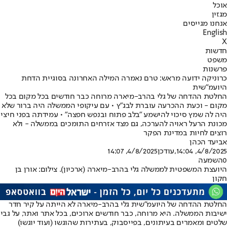
אוכל
מגזין
אנחנו מגייסים
English
X
חדשות
משפט
פרשנות
כרוניקה ידועה מראש: טרם נאמרה המילה האחרונה בסוגיית הדחת
היועמ"שית
החלטת ההדחה של גלי בהרב-מיארה מרוחה כבר חודשים בכל מקום בכל
מקום - וכעת ההכרעה עוברת לבג"ץ • עם עיקופי הממשלה היה ברור שלא
היה לה שמץ סיכוי להישמע "בלב פתוח ובנפש חפצה" • עמידתה בפני חיצי
מכונת הרעל ראויה להערכה, גם מצד אזרחים התומכים בממשלה - ולא
רוצים לחיות במדינת הפקר
אביעד הכהן
4/8/2025, 14:04
,עודכן
4/8/2025, 14:07
0
השמעה
היועצת המשפטית לממשלה גלי בהרב-מיארה (ארכיון). צילום: אורן בן
חקון
החלטת ההדחה של היועמ"שית גלי בהרב-מיארה לא הייתה על קיר חדר
ישיבות הממשלה. היא מרוחה, כבר חודשים ארוכים, בכל אתר ואתר, על גבי
שלטים ומאמרים בעיתונים, בפייסבוק, בעתירות שהוגשו (ועוד יוגשו)