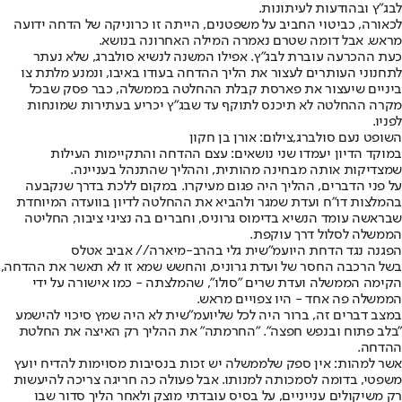
לבג"ץ ובהודעות לעיתונות.
לכאורה, כביטוי החביב על משפטנים, הייתה זו כרוניקה של הדחה ידועה
מראש. אבל דומה שטרם נאמרה המילה האחרונה בנושא.
כעת ההכרעה עוברת לבג"ץ. אפילו המשנה לנשיא סולברג, שלא נעתר
לתחנוני העותרים לעצור את הליך ההדחה בעודו באיבו, ונמנע מלתת צו
ביניים שיעצור את פארסת קבלת ההחלטה בממשלה, כבר פסק שבכל
מקרה ההחלטה לא תיכנס לתוקף עד שבג"ץ יכריע בעתירות שמונחות
לפניו.
השופט נעם סולברג,צילום: אורן בן חקון
במוקד הדיון יעמדו שני נושאים: עצם ההדחה והתקיימות העילות
שמצדיקות אותה מבחינה מהותית, וההליך שהתנהל בעניינה.
על פני הדברים, ההליך היה פגום מעיקרו. במקום ללכת בדרך שנקבעה
בהמלצות דו"ח ועדת שמגר ולהביא את ההחלטה לדיון בוועדה המיוחדת
שבראשה עומד הנשיא בדימוס גרוניס, וחברים בה נציגי ציבור, החליטה
הממשלה לסלול דרך עוקפת.
הפגנה נגד הדחת היועמ"שית גלי בהרב-מיארה// אביב אטלס
בשל הרכבה החסר של ועדת גרוניס, והחשש שמא זו לא תאשר את ההדחה,
הקימה הממשלה ועדת שרים "סולו", שהמלצתה - כמו אישורה על ידי
הממשלה פה אחד - היו צפויים מראש.
במצב דברים זה, ברור היה לכל שליועמ"שית לא היה שמץ סיכוי להישמע
"בלב פתוח ובנפש חפצה". "החרמתה" את ההליך רק האיצה את החלטת
ההדחה.
אשר למהות: אין ספק שלממשלה יש זכות בנסיבות מסוימות להדיח יועץ
משפטי, בדומה לסמכותה למנותו. אבל פעולה כה חריגה צריכה להיעשות
רק משיקולים ענייניים, על בסיס עובדתי מוצק ולאחר הליך סדור שבו