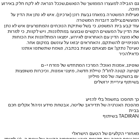
גם הובילה למעצרו הממושך של הנאשם,שככל הנראה לא לקח חלק באירוע
וזוכה.
פעילות המשטרה במאחז גבעת רונן (ארכיון). איש לא נתן את הדין על
המעשים,צילום: דוברות המשטרה
עוד קבע בית המשפט, כי בשל שתיקת הנוכחים והמתפרעים איש לא נתן
את הדין על המעשים הקשים שבוצעו במתלוננות, ויש לקוות, כי למרות
שלא מוצה הדין עם האחראים לאירוע, ימצאו המתלוננות את הכוחות
הפנימיים להשתקם, והאחראים יבואו על עונשם במקום אחר.
טעינו? נתקן! אם מצאתם טעות בכתבה, נשמח שתשתפו אותנו
כדאי
להכיר
שופינג, אמנות ואוכל: המרכז המתחדש של מזרח י-ם
קפיצה קטנה לחו"ל: טיילת חדשה, מיצגי אמנות, וכיכרות משופצות
בהשקעה של 100 מיליון ₪
בשיתוף עיריית ירושלים
כך תחסכו בחשמל בלי להזיע
מהפכת האנרגיה של תדיראן: שליטה, אבטחת מידע וניהול אקלים חכם
בבית
בשיתוף TADIRAN
מאחורי הקלעים של הטעם הישראלי