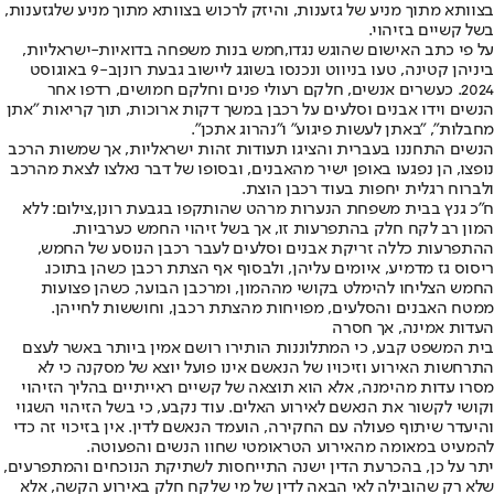
בצוותא מתוך מניע של גזענות, והיזק לרכוש בצוותא מתוך מניע של
גזענות,
בשל קשיים בזיהוי.
על פי כתב האישום שהוגש נגדו,
חמש בנות משפחה בדואיות-ישראליות,
ביניהן קטינה, טעו בניווט ונכנסו בשוגג ליישוב גבעת רונן
ב-9 באוגוסט
2024. כעשרים אנשים, חלקם רעולי פנים וחלקם חמושים, רדפו אחר
הנשים וידו אבנים וסלעים על רכבן במשך דקות ארוכות, תוך קריאות "אתן
מחבלות", "באתן לעשות פיגוע" ו"נהרוג אתכן".
הנשים התחננו בעברית והציגו תעודות זהות ישראליות, אך שמשות הרכב
נופצו, הן נפגעו באופן ישיר מהאבנים, ובסופו של דבר נאלצו לצאת מהרכב
ולברוח רגלית יחפות בעוד רכבן הוצת.
ח"כ גנץ בבית משפחת הנערות מרהט שהותקפו בגבעת רונן,צילום: ללא
המון רב לקח חלק בהתפרעות זו, אך בשל זיהוי החמש כערביות.
ההתפרעות כללה זריקת אבנים וסלעים לעבר רכבן הנוסע של החמש,
ריסוס גז מדמיע, איומים עליהן, ולבסוף אף הצתת רכבן כשהן בתוכו.
החמש הצליחו להימלט בקושי מההמון, ומרכבן הבוער, כשהן פצועות
ממטח האבנים והסלעים, מפויחות מהצתת רכבן, וחוששות לחייהן.
העדות אמינה, אך חסרה
בית המשפט קבע, כי המתלוננות הותירו רושם אמין ביותר באשר לעצם
התרחשות האירוע וזיכויו של הנאשם אינו פועל יוצא של מסקנה כי לא
מסרו עדות מהימנה, אלא הוא תוצאה של קשיים ראייתיים בהליך הזיהוי
וקושי לקשור את הנאשם לאירוע האלים. עוד נקבע, כי בשל הזיהוי השגוי
והיעדר שיתוף פעולה עם החקירה, הועמד הנאשם לדין. אין בזיכוי זה כדי
להמעיט במאומה מהאירוע הטראומטי שחוו הנשים והפעוטה.
יתר על כן, בהכרעת הדין ישנה התייחסות לשתיקת הנוכחים והמתפרעים,
שלא רק שהובילה לאי הבאה לדין של מי שלקח חלק באירוע הקשה, אלא