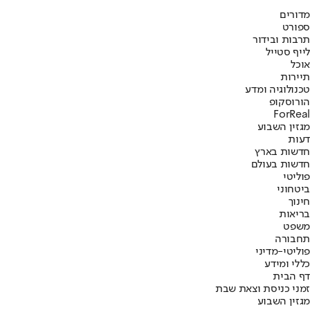
מדורים
ספורט
תרבות ובידור
לייף סטייל
אוכל
תיירות
טכנולוגיה ומדע
הורוסקופ
ForReal
מגזין השבוע
דעות
חדשות בארץ
חדשות בעולם
פוליטי
ביטחוני
חינוך
בריאות
משפט
תחבורה
פוליטי-מדיני
כללי ומידע
דף הבית
זמני כניסת וצאת שבת
מגזין השבוע