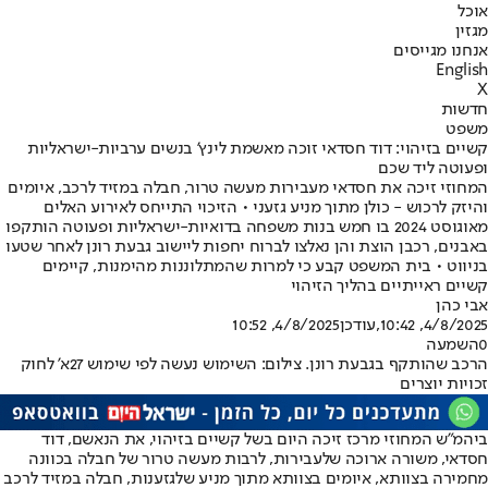
אוכל
מגזין
אנחנו מגייסים
English
X
חדשות
משפט
קשיים בזיהוי: דוד חסדאי זוכה מאשמת לינץ' בנשים ערביות-ישראליות
ופעוטה ליד שכם
המחוזי זיכה את חסדאי מעבירות מעשה טרור, חבלה במזיד לרכב, איומים
והיזק לרכוש - כולן מתוך מניע גזעני • הזיכוי התייחס לאירוע האלים
מאוגוסט 2024 בו חמש בנות משפחה בדואיות-ישראליות ופעוטה הותקפו
באבנים, רכבן הוצת והן נאלצו לברוח יחפות ליישוב גבעת רונן לאחר שטעו
בניווט • בית המשפט קבע כי למרות שהמתלוננות מהימנות, קיימים
קשיים ראייתיים בהליך הזיהוי
אבי כהן
4/8/2025, 10:42
,עודכן
4/8/2025, 10:52
0
השמעה
הרכב שהותקף בגבעת רונן. צילום: השימוש נעשה לפי שימוש 27א' לחוק
זכויות יוצרים
ביהמ"ש המחוזי מרכז זיכה היום בשל קשיים בזיהוי, את הנאשם, דוד
חסדאי, משורה ארוכה של
עבירות, לרבות מעשה טרור של חבלה בכוונה
מחמירה בצוותא, איומים בצוותא מתוך מניע של
גזענות, חבלה במזיד לרכב