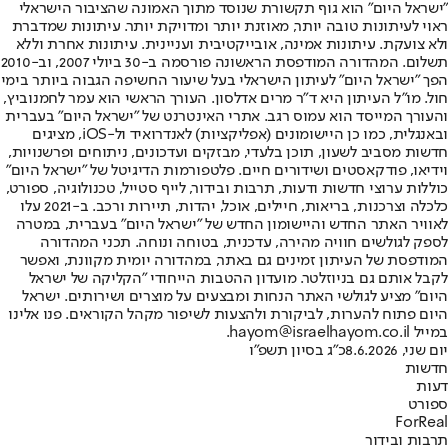
"ישראל היום" הוא גוף תקשורת שנוסד מתוך האמונה שהציבור הישראלי
ראוי לעיתונות טובה יותר, מאוזנת יותר ומדויקת יותר. עיתונות שמדברת
ולא צועקת. עיתונות אמינה, אובייקטיבית ועניינית. עיתונות אחרת וללא
תשלום. המהדורה המודפסת הראשונה פורסמה ב-30 ביולי 2007, וב-2010
הפך "ישראל היום" לעיתון הישראלי בעל שיעור החשיפה הגבוה ביותר בימי
חול. מו"ל העיתון היא ד"ר מרים אדלסון. העורך הראשי הוא עמר לחמנוביץ,
והעורך המייסד הוא עמוס רגב. אתרי האינטרנט של "ישראל היום" בעברית
ובאנגלית, כמו כן היישומונים (אפליקציות) לאנדרואיד ול-iOS, מציגים
חדשות מסביב לשעון, תוכן בלעדי, מבזקים ועדכונים, ניתוחים ופרשנויות,
וידיאו, פודקאסטים ושידורים חיים. פלטפורמות הדיגיטל של "ישראל היום"
כוללות ערוצי חדשות ודעות, תרבות ובידור, לייף סטייל, טכנולוגיה, ספורט,
כלכלה וצרכנות, בריאות, חיילים, אוכל, יהדות, תיירות ורכב. ב-2021 עלו
לאוויר האתר החדש והיישומון החדש של "ישראל היום" בעברית, במטרה
לספק לגולשים חוויה מהירה, עדכנית, בטוחה ונוחה. תכני המהדורה
המודפסת של העיתון זמינים גם באתר, במהדורה יומית מקוונת, ואפשר
לקבל אותם גם בניוזלטר. מועדון ההטבות הייחודי "הקליקה של ישראל
היום" מציע לגולשי האתר הנחות ומבצעים על מוצרים ושירותים. ישראל
היום פתוח להערות, לביקורת ולהצעות לשיפור מקהל הקוראים. פנו אלינו
במייל hayom@israelhayom.co.il.
יום שני, 8.6.2026
כ"ג בסיון תשפ"ו
חדשות
דעות
ספורט
ForReal
תרבות ובידור