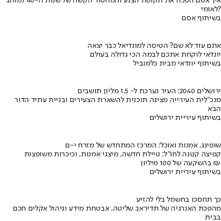
איך אסם הפכה את תקופת הצנע והמחסור הקשה של שנות ה-40 למותג
לאומי?
בשיתוף אסם
אתם עוד לא שם? הטיסה למונדיאל כבר יצאה
יונדאי לוקחת אתכם לבמה הכי גדולה בעולם
בשיתוף יונדאי מבית כלמוביל
ירושלים 2040: העיר נערכת ל- 1.5 מליון תושבים
מנכ"לית העירייה מציגה תוכנית להשארת הצעירים ובניית עתיד הדור
הבא
בשיתוף עיריית ירושלים
שופינג, אמנות ואוכל: המרכז המתחדש של מזרח י-ם
קפיצה קטנה לחו"ל: טיילת חדשה, מיצגי אמנות, וכיכרות משופצות
בהשקעה של 100 מיליון ₪
בשיתוף עיריית ירושלים
כך תחסכו בחשמל בלי להזיע
מהפכת האנרגיה של תדיראן: שליטה, אבטחת מידע וניהול אקלים חכם
בבית