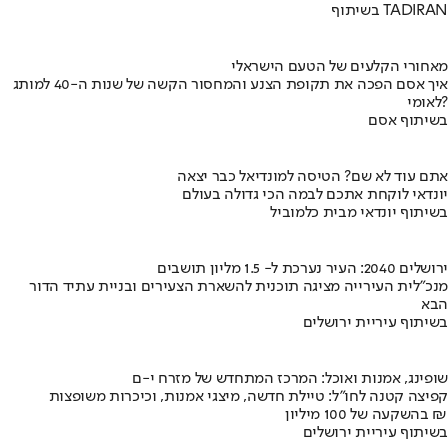
בשיתוף TADIRAN
מאחורי הקלעים של הטעם הישראלי
איך אסם הפכה את תקופת הצנע והמחסור הקשה של שנות ה-40 למותג
לאומי?
בשיתוף אסם
אתם עוד לא שם? הטיסה למונדיאל כבר יצאה
יונדאי לוקחת אתכם לבמה הכי גדולה בעולם
בשיתוף יונדאי מבית כלמוביל
ירושלים 2040: העיר נערכת ל- 1.5 מליון תושבים
מנכ"לית העירייה מציגה תוכנית להשארת הצעירים ובניית עתיד הדור
הבא
בשיתוף עיריית ירושלים
שופינג, אמנות ואוכל: המרכז המתחדש של מזרח י-ם
קפיצה קטנה לחו"ל: טיילת חדשה, מיצגי אמנות, וכיכרות משופצות
בהשקעה של 100 מיליון ₪
בשיתוף עיריית ירושלים