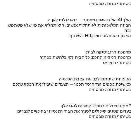
בשיתוף מנורה מבטחים
אל תישארו מאחור – בואו לגלות לאן ה-AI הולך
הבינה המלאכותית לא תחליף אנשים, היא תחליף את מי שלא משתמש
בה!
בשיתוף HIT,המכון הטכנולוגי חולון
מהפכת הרובוטיקה לבית
מהפכת הניקיון החכם: כל הבית נקי בלחיצת כפתור
בשיתוף רונלייט
הטעויות שיחתכו לכם את קצבת הפנסיה
ממשיכת כספים ועד חוסר תכנון – הצעדים שיצילו את הכסף שלכם
בשיתוף מנורה מבטחים
איך 200 ש"ח בחודש הופכים ל140 אלף ?
צעדים קטנים שיכולים לסגור את הבור הפנסיוני בין נשים לגברים
בשיתוף מנורה מבטחים