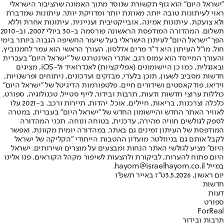
"ישראל היום" הוא גוף תקשורת שנוסד מתוך האמונה שהציבור הישראלי
ראוי לעיתונות טובה יותר, מאוזנת יותר ומדויקת יותר. עיתונות שמדברת
ולא צועקת. עיתונות אמינה, אובייקטיבית ועניינית. עיתונות אחרת וללא
תשלום. המהדורה המודפסת הראשונה פורסמה ב-30 ביולי 2007, וב-2010
הפך "ישראל היום" לעיתון הישראלי בעל שיעור החשיפה הגבוה ביותר בימי
חול. מו"ל העיתון היא ד"ר מרים אדלסון. העורך הראשי הוא עמר לחמנוביץ,
והעורך המייסד הוא עמוס רגב. אתרי האינטרנט של "ישראל היום" בעברית
ובאנגלית, כמו כן היישומונים (אפליקציות) לאנדרואיד ול-iOS, מציגים
חדשות מסביב לשעון, תוכן בלעדי, מבזקים ועדכונים, ניתוחים ופרשנויות,
וידיאו, פודקאסטים ושידורים חיים. פלטפורמות הדיגיטל של "ישראל היום"
כוללות ערוצי חדשות ודעות, תרבות ובידור, לייף סטייל, טכנולוגיה, ספורט,
כלכלה וצרכנות, בריאות, חיילים, אוכל, יהדות, תיירות ורכב. ב-2021 עלו
לאוויר האתר החדש והיישומון החדש של "ישראל היום" בעברית, במטרה
לספק לגולשים חוויה מהירה, עדכנית, בטוחה ונוחה. תכני המהדורה
המודפסת של העיתון זמינים גם באתר, במהדורה יומית מקוונת, ואפשר
לקבל אותם גם בניוזלטר. מועדון ההטבות הייחודי "הקליקה של ישראל
היום" מציע לגולשי האתר הנחות ומבצעים על מוצרים ושירותים. ישראל
היום פתוח להערות, לביקורת ולהצעות לשיפור מקהל הקוראים. פנו אלינו
במייל hayom@israelhayom.co.il.
יום ראשון, 3.5.2026
ט"ז באייר תשפ"ו
חדשות
דעות
ספורט
ForReal
תרבות ובידור