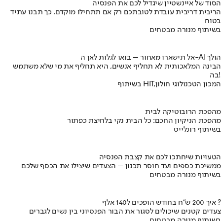
הסוד של איינשטיין שיגדיל לכם את הפנסיה
הריבית דריבית עובדת לטובתכם רק אם תתחילו מוקדם. כך תבנו עתיד
בטוח
בשיתוף מנורה מבטחים
אל תישארו מאחור – בואו לגלות לאן ה-AI הולך
הבינה המלאכותית לא תחליף אנשים, היא תחליף את מי שלא משתמש
בה!
בשיתוף HIT,המכון הטכנולוגי חולון
מהפכת הרובוטיקה לבית
מהפכת הניקיון החכם: כל הבית נקי בלחיצת כפתור
בשיתוף רונלייט
הטעויות שיחתכו לכם את קצבת הפנסיה
ממשיכת כספים ועד חוסר תכנון – הצעדים שיצילו את הכסף שלכם
בשיתוף מנורה מבטחים
איך 200 ש"ח בחודש הופכים ל140 אלף ?
צעדים קטנים שיכולים לסגור את הבור הפנסיוני בין נשים לגברים
בשיתוף מנורה מבטחים