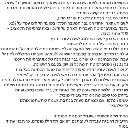
התוצאות מגיעות לאחר, שבמועד הקודם, שנערך בדצמבר
נחשף ב״ישראל
היום״
כי נתוני המעבר היו נמוכים ביותר ביחס לשנים האחרונות ומדובר
הייתה בבבחינה קשה במיוחד.
נתוני המעבר בבחינה ללשכת עורכי הדין,
לשם השוואה, אחוז המעבר המעבר הכללי במועד הקודם עמד על 32%
בלבד. באוניברסיטה העברית האחוז על %78, ובאוניברסיטת תל אביב -
%73 אחוז בלבד.
נתוני המבחן ללשכה,צילום: לשכת עורכי הדין
נתוני המעבר של הנבחנים לראשונה,
נתון בולט הוא ההישג של הפקולטה למשפטים במכללה למינהל. מהנתונים
עולה כי מקרב הנבחנים בפעם הראשונה 89.90% מנבחני המכללה למינהל
עברו את הבחינה – שיעור מעבר גבוה מזה של אוניברסיטת רייכמן
(82.35%) ואוניברסיטת חיפה (89.58%) בפעם הראשונה.
"כזכור לשכת עורכי הדין נאלצה לדחות את מועד הבחינה בעקבות
המלחמה באיראן" אמר עמית בכר, ראש לשכת עורכי הדין. "על אף
האתגרים הצלחנו להתארגן במהירות, לקבוע מועד חלופי מותאם לנבחנים,
ולקיים את הבחינה ברמה מקצועית ולוגיסטית גבוהה. גם בזמנים שאינם
שגרתיים, הלשכה ממשיכה לפעול באחריות, ברגישות ובמקצועיות –
בדיוק כפי שמצופה ממוסד ציבורי מוביל."
טעינו? נתקן! אם מצאתם טעות בכתבה, נשמח שתשתפו אותנו
כדאי
להכיר
הסוד של איינשטיין שיגדיל לכם את הפנסיה
הריבית דריבית עובדת לטובתכם רק אם תתחילו מוקדם. כך תבנו עתיד
בטוח