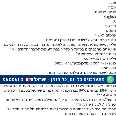
אוכל
מגזין
אנחנו מגייסים
English
X
חדשות
משפט
פרסום ראשון
נתוני הבחינות של לשכת עורכי הדין נחשפים
עלייה משמעותית באחוז העוברים לעומת המבחן בשנה שעברה • כמעט
פי שניים מהנבחנים במועד האחרון עברו לעומת המבחן הקודם • מי
האוניברסיטה המצטיינת?
אלינור שירקני-קופמן
4/8/2025, 07:07
,עודכן
4/8/2025, 09:55
0
השמעה
טקס לשכת עורכי הדין. צילום: אורן בן חקון
פרסום ראשון: נתוני מעבר בחינת לשכת עורכי הדין של מועד יוני נחשפים.
מתוך 2599 נבחנים 59% עברו ומתוך המתמחים שניגשו בפעם הראשונה,
כ-78% עברו.
היועמ"שית בכנס לשכת עורכי הדין: "הממשלה רוצה צייתנות ולא שיתוף
פעולה" / לשכת עורכי הדין
אחוזי המעבר באוניברסיטה העברית ובאוניברסיטת תל אביב עומד על
95%, מדובר באחוזי מעבר גבוהים.