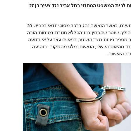
כתב האישום שהוגש היום לבית המשפט המחוזי בתל אביב נגד צעיר בן 27 
האירוע התרחש לפני כשבועיים, כאשר הנאשם נהג ברכב מסוג יונדאי בכביש 20 
מדרום לצפון, סמוך לגשר הולץ. שוטר שהבחין בו נוהג ללא חגורת בטיחות הורה 
לו לעצור בשול הדרך. לאחר מספר פניות מצד השוטר, הנאשם עצר על אי תנועה 
מסומן, אך כאשר השוטר ירד מהאופנוע שלו, הנאשם נמלט מהמקום "בנסיעה 
תב האישום.