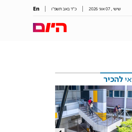
En
שישי ,
07
אוג׳
2026
כ"ד באב תשפ"ו
אי
להכיר