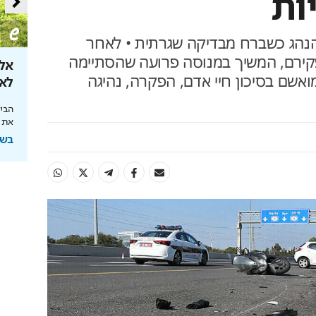
ות
נהג כשברח מבדיקה שגרתית • לאחר
פקירם, המשיך במנוסה פרועה שהסתיימה
 את קצבת
מהפכת הרובוטיקה לבית
אל 
ואשם בסיכון חיי אדם, הפקרה, נהיגה
לאן ה
מהפכת הניקיון החכם: כל הבית נקי בלחיצת
כפתור
 הצעדים שיצילו
הבינ
את 
בשיתוף רונלייט
בשיתוף HIT,ה