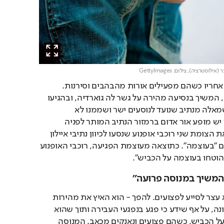
 (אילוסטרציה),
צילום: GettyImages
שני שוטרים החלו במרדף אחריו כשהם מפעילים אורות מהבהבים וסירנות. 
הנאשם, לפי כתב האישום, המשיך בנסיעה מהירה על גשר לה גוארדיה, ובהגיעו 
למחלף לה גוארדיה פנה שמאלה מנתיב שנועד לנוסעים ישר ושממנו לא 
התאפשרה פניה זו, כאשר יש מופע אור אדום ברמזור הנתיב המותר לפניה 
שמאלה. באותה עת חצו את הצומת שני רוכבי אופנוע שנסעו לכיוון נתיבי איילון 
דרום, והנאשם התנגש בהם "בעוצמה". כתוצאה מעוצמת הפגיעה, רוכבי האופנוע 
והוטחו בעוצמה על הכביש".
המשיך במנוסה פרועה"
לאחר התאונה, הנאשם לא עצר לסייע לפצועים. להפך - הוא האיץ את מהירות 
נסיעתו ונסע ממקום התאונה, על אף שידע כי פגע בנפגעי העבירה ותוך שהוא 
מותירם מאחוריו שרועים על הכביש, כשהם פצועים ונאנקים מכאב. המנוסה 