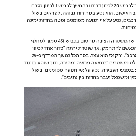
נמשכה כשהנאשם המשיך לכביש 20 לכיוון דרום ובהמשך לכביש 1 לכיוון מזרח. 
במהלך נסיעתו, מתאר כתב האישום, הוא נסע במהירות גבוהה, לפרקים בשול 
הדרך, התקרב במהירות לרכבים, נסע על איי תנועה מסומנים וסטה בחדות ימינה 
טיחות.
המרדף הסתיים רק לאחר שהמשטרה הציבה מחסום בכביש 431 סמוך למחלף 
רמלה דרום. גם שם ניסה הנאשם להתחמק, אך שוטרת ירתה "כדור אחד לכיוון 
הגלגל הימני הקידמי של הרכב", ורק אז הוא עצר. בסך הכל נמשך המרדף כ-25 
דקות, במהלכן הנאשם נמלט משוטרים "בנסיעה פרועה ומהירה, תוך שנסע בניגוד 
להוראות רמזור אדום ופגע בנפגעי העבירה, נסע על איי תנועה מסומנים, בשול 
מין ומשמאל ועבר בחדות בין נתיבים".