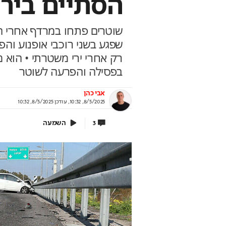
הסתיים בירי
שוטרים פתחו במרדף אחרי ה
שפגע בשני רוכבי אופנוע וה
איך 200 ש"ח בחודש הופכים ל140
הטעויות שיחתכו לכם
רק אחרי ירי משטרתי • הוא מ
 ?
הפנסיה
בפסילה והפרעה לשוטר
 קטנים שיכולים לסגור את הבור הפנסיוני בין
ממשיכת כספים ועד חוסר תכנון –
 לגברים
את הכסף שלכם
אבי כהן
תוף מנורה מבטחים
בשיתוף מנורה מבטחים
8/5/2025, 10:32
,
עודכן
8/5/2025, 10:32
השמעה
3