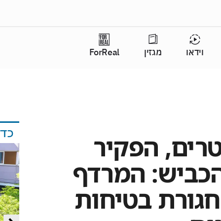
וידאו
מגזין
ForReal
כד
רים, הפקיר
הכביש: המרדף
גורת בטיחות