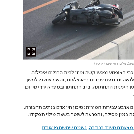
ציה),
צילום: רוני שיצר (ארכיון)
כתוצאה מהתאונה, שני רוכבי האופנוע נפגעו קשה ופונו לבית החולים איכילוב. 
אחד מהם אושפז למשך שלושה ימים עם שברים ב-4 צלעות, והשני אושפז למשך 
יומיים עם כאבים עזים בבטן הימנית התחתונה, בגב התחתון ובמפרק ירך ימין וכן 
כתב האישום מייחס לנאשם ארבע עבירות חמורות: סיכון חיי אדם בנתיב תחבורה, 
ה בזמן פסילה, והפרעה לשוטר בשעת מילוי תפקידו.
ם מצאתם טעות בכתבה, נשמח שתשתפו אותנו