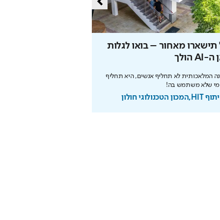
תישארו מאחור – בואו לגלות
הסוד של איינשטיין שי
-AI הולך
את הפנסיה
ה המלאכותית לא תחליף אנשים, היא תחליף
הריבית דריבית עובדת לטובתכם
מי שלא משתמש בה!
מוקדם. כך תבנו עתיד בטוח
מכון הטכנולוגי חולון
בשיתוף מנורה מבטחים