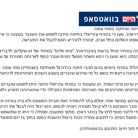
יפה שיחקה בסמי עופר.
נץ', טען כי בסניף עזריאלי בחיפה סירבו לממש את השובר בטענה כי אי
משפט השלום בתל אביב, יצטרך להכריע האם לקבל את התביעה.
על פי הבקשה שהוגשה, מפעל הפיס סיפק
הודעה 
ם הללו בסניף בימים בהם מכבי חיפה בכדורגל משחקת באצטדיון סמי עופר.
בתביעה כייצוגית בשם כל מי שרכש שוברים בשבע השנים האחרונות לרכיש
ארנון גרפי ושות', הן טוענות כי בסניף עזריאלי חיפה ניתן לממש שוברי
פריטים המרכיבים את הארוחה המוזמנת כחבילה כדי שהארוחה תופיע כלא זמ
 שרכש במועד אחר, אולם בחר להסתיר זאת מבית המשפט ולא ציין באיזה 
לו סבר המבקש כי לא קיבל תמורה ראויה לכספו, הוא יכול היה לבטל את רכ
י לייצר מנוף לחץ על בורגר ראנץ, מתוך מחשבה פסולה כי היא זו שתשמש 
לרכישת השוברים, וכי הבעיה ש
תוך חיוב התובע בהוצאותיהן.