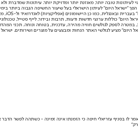
לעיתונות טובה יותר, מאוזנת יותר ומדויקת יותר. עיתונות שמדברת ולא צ
שלום. המהדורה המודפסת הראשונה פורסמה ב-30 ביולי 2007, וב-2010 הפך "ישראל היום" לעיתון הישראלי בעל שי
לחמנוביץ,
ל היום" כוללות ערוצי חדשות ודעות, תרבות ובידור, לייף סטייל, טכנולוגיה
ברית, במטרה לספק לגולשים חוויה מהירה, עדכנית, בטוחה ונוחה. תכני המה
ל היום" מציע לגולשי האתר הנחות ומבצעים על מוצרים ושירותים. ישראל 
ר לו בסניף עזריאלי חיפה כי הזמנתו אינה זמינה • כשתהה לפשר הדבר 
רק"