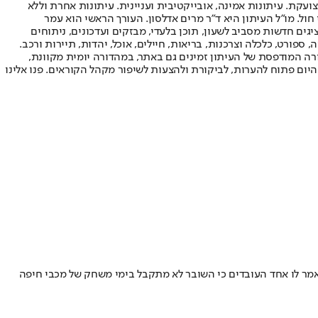
ועקת. עיתונות אמינה, אובייקטיבית ועניינית. עיתונות אחרת וללא
עור החשיפה הגבוה ביותר בימי חול. מו"ל העיתון היא ד"ר מרים אדלסון. העורך הראשי הוא עמר
 והעורך המייסד הוא עמוס רגב. אתרי האינטרנט של "ישראל היום" בעברית ובאנגלית, כמו כן היישומונים (אפליקציות) לאנדרואיד ול-iOS, מציגים חדשות מסביב לשעון, תוכן בלעדי, מבזקים ועדכונים, ניתוחים
, ספורט, כלכלה וצרכנות, בריאות, חיילים, אוכל, יהדות, תיירות ורכב.
דורה המודפסת של העיתון זמינים גם באתר, במהדורה יומית מקוונת,
היום פתוח להערות, לביקורת ולהצעות לשיפור מקהל הקוראים. פנו אלינו
אמר לו אחד העובדים כי השובר לא מתקבל בימי משחק של מכבי חיפה