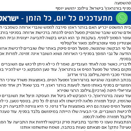
0
השמעה
סניף בורגראנץ' בישראל. צילום: יהושע יוסף
בית המשפט יכריע האם בורגר ראנץ סירבה לממש שוברי ארוחה כשמכבי ח
אדם שרכש שובר שהנפיק מפעל הפיס להנחה ברכישת ארוחה בסניפי בורגררא
עופר הסמוך לסניף. בעקבות כך הוא הגיש בקשה לתביעה ייצוגית ובית ה
אצטדיון סמי עופר,צילום: מאור אלקסלסי
בסניף.
לדבריו, כאשר פנה לאחד העובדים, נאמר לו כי לא ניתן לרכוש עם השוברי
מקום באתר של מפעל הפיס או בורגראנץ'. עוד טען המבקש, כי יש להכיר 
אוהדי מכבי חיפה,צילום: ברני ארדוב
בכתב התגובה שהגישו בורגרראנץ' ומפעל הפיס, באמצעות משרד עורכי הדין 
המוצרים בסניף באותו מועד. לטענת בורגר ראנץ, די בכך שאזל רק אחד מה
עזריאלי חיפה (ארכיון),צילום: הרצי שפירא
עוד טענה בורגרראנץ', כי המבקש לא ביטל את העסקה וניצל את השוברים
שהזמין, קיבל תמורה מלאה לרכישתו ולא נגרם לו כל נזק. בנוסף נטען, כי 
מפעל הפיס טענה גם היא באמצעות עו"ד גרפי, כי היא צורפה לתביעה רק כד
ולקבל תמורה מלאה לכספו.
הנתבעות טענו כי מדובר בתביעת סרק וביקשו לדחות את התביעה על הסף 
טעינו? נתקן! אם מצאתם טעות בכתבה, נשמח שתשתפו אותנו