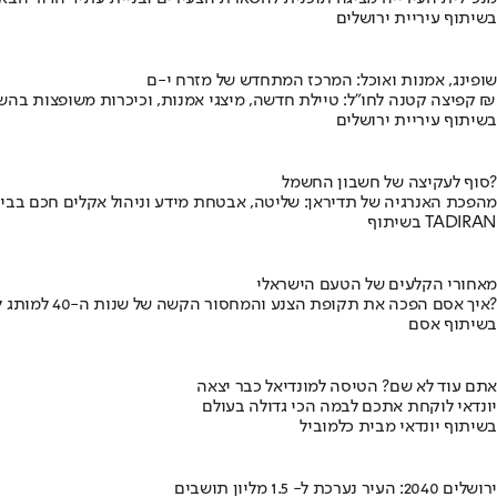
בשיתוף עיריית ירושלים
שופינג, אמנות ואוכל: המרכז המתחדש של מזרח י-ם
קפיצה קטנה לחו"ל: טיילת חדשה, מיצגי אמנות, וכיכרות משופצות בהשקעה של 100 מיליון ₪
בשיתוף עיריית ירושלים
סוף לעקיצה של חשבון החשמל?
מהפכת האנרגיה של תדיראן: שליטה, אבטחת מידע וניהול אקלים חכם בבי
בשיתוף TADIRAN
מאחורי הקלעים של הטעם הישראלי
איך אסם הפכה את תקופת הצנע והמחסור הקשה של שנות ה-40 למותג לאומי?
בשיתוף אסם
אתם עוד לא שם? הטיסה למונדיאל כבר יצאה
יונדאי לוקחת אתכם לבמה הכי גדולה בעולם
בשיתוף יונדאי מבית כלמוביל
ירושלים 2040: העיר נערכת ל- 1.5 מליון תושבים