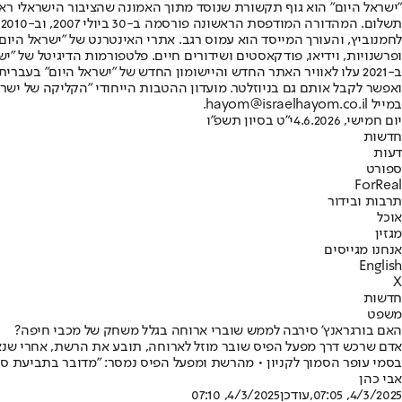
"ישראל היום" הוא גוף תקשורת שנוסד מתוך האמונה שהציבור הישראלי ראוי 
ת
ופרשנויות, וידיאו, פודקאסטים ושידורים חיים. פלטפורמות הדיגיטל של "ישרא
ב-2021 עלו לאוויר האתר החדש והיישומון החדש של "ישראל היום" בע
ואפשר לקבל אותם גם בניוזלטר. מועדון ההטבות הייחודי "הקליקה של ישרא
במייל hayom@israelhayom.co.il.
יום חמישי, 4.6.2026
י"ט בסיון תשפ"ו
חדשות
דעות
ספורט
ForReal
תרבות ובידור
אוכל
מגזין
אנחנו מגייסים
English
X
חדשות
משפט
האם בורגראנץ' סירבה לממש שוברי ארוחה בגלל משחק של מכבי חיפה?
אדם שרכש דרך מפעל הפיס שובר מוזל לארוחה, תובע את הרשת, אחרי שנאמ
בסמי עופר הסמוך לקניון • מהרשת ומפעל הפיס נמסר: "מדובר בתביעת ס
אבי כהן
4/3/2025, 07:05
,עודכן
4/3/2025, 07:10