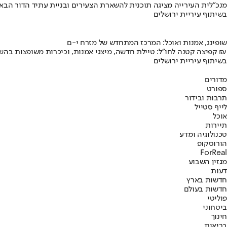
מנכ"לית העירייה מציגה תוכנית להשארת הצעירים ובניית עתיד הדור הבא
בשיתוף עיריית ירושלים
שופינג, אמנות ואוכל: המרכז המתחדש של מזרח י-ם
קפיצה קטנה לחו"ל: טיילת חדשה, מיצגי אמנות, וכיכרות משופצות בהשקעה של 100 מיליון ₪
בשיתוף עיריית ירושלים
מדורים
ספורט
תרבות ובידור
לייף סטייל
אוכל
תיירות
טכנולוגיה ומדע
הורוסקופ
ForReal
מגזין השבוע
דעות
חדשות בארץ
חדשות בעולם
פוליטי
ביטחוני
חינוך
בריאות