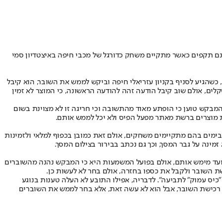
נם תקפים כאשר מתקיים משחק כדורגל של מכבי חיפה באיצטדיון סמי
 באתר שלו שוברים לרכישת ארוחה במחיר מוזל ברשת בורגרראנץ', "פיס פלוס" במחיר של 41 שקלים. לדבריו, כשהגיע לסניף בקניון עזריאלי חיפה וביקש לממש את השובר, הוא קיבל
על גבי המסך בסניף כי הארוחה נשוא השובר אינה זמינה. למרות אכזבתו, הוא טוען כי רכש מאתר מפעל הפיס שובר נוסף לארוחה תמורת 26 שקלים, אולם שוב קיבל הודעה זהה להודעה הראשונה, כי המוצר לא זמין
 המבקש טוען כי הופתע מאוד מהתשובה וכי חריגה זו לא מצוינת בשום
ת מוצרים ברשת מאתר מפעל הפיס ולא יכל לממש אותם.
ם בימים בהם מתקיימים משחקים, אולם זאת כמובן בכפוף למלאי ולזמינות
ינה על גבר המסך, וכך גם נכתב בבירור בצילום המסך.
מועד מימש אותם, אולם בפועל המשמעות היא כי המבקש נהנה מהשוברים
ישת השובר ולקבל את כספו בחזרה, אולם בחר לא לעשות כן.
"כיס עמוק" לתביעה". לדבריה, אפילו התובע לא העלה טענות בנוגע
לו הייתה במימושם בלבד בסניף. עוד טענה מפעל הפיס, כי לתובע עמדה זכות ביטול והשבת כספו בתוך 14 יום ממועד רכישת השובר, אבל הוא לא עשה זאת, אלא בחר לממש את השוברים