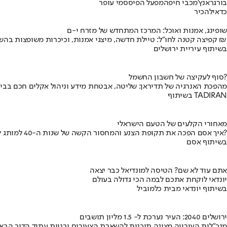
בורגראנץ'
מכבי חיפה
מפעל הפיס
סמי עופר
כדאי
להכיר
שופינג, אמנות ואוכל: המרכז המתחדש של מזרח י-ם
קפיצה קטנה לחו"ל: טיילת חדשה, מיצגי אמנות, וכיכרות משופצות בהשקעה של 100 מיליון ₪
בשיתוף עיריית ירושלים
סוף לעקיצה של חשבון החשמל?
מהפכת האנרגיה של תדיראן: שליטה, אבטחת מידע וניהול אקלים חכם בבי
בשיתוף TADIRAN
מאחורי הקלעים של הטעם הישראלי
איך אסם הפכה את תקופת הצנע והמחסור הקשה של שנות ה-40 למותג לאומי?
בשיתוף אסם
אתם עוד לא שם? הטיסה למונדיאל כבר יצאה
יונדאי לוקחת אתכם לבמה הכי גדולה בעולם
בשיתוף יונדאי מבית כלמוביל
ירושלים 2040: העיר נערכת ל- 1.5 מליון תושבים
מנכ"לית העירייה מציגה תוכנית להשארת הצעירים ובניית עתיד הדור הבא