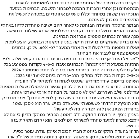
ביקורת רבה מצידם של המתמחים והסטודנטים למשפטים
. לטענת
המתמחים וכן אתרי וחברות ההכנה למבחני הלשכה, הבחינות במועד
הנוכחי היו קשות במיוחד וכללו נושאים איזוטריים במטרה להכשיל את
התלמידים במכוון לטענתם.
הבוקר פרסמה הוועדה הבוחנת כי לאחר קיום ישיבה מיוחדת לדיון באחוזי
המעבר הנמוכים של הבחינה, נקבע כי יש לפסול ארבע שאלות. כתוצאה
מכך, עשרות נבחנים נוספים עברו את הבחינה.
היום בדיון שהתקיים בוועדת חוקה בעניין תקינות הבחינה, הוצע לפסול
שאלות נוספות כדי להעלות את אחוז המעבר לכ-60%, על כן, נבחנים
נוספים צפויים לעבור את הבחינה
ל"ישראל היום" אף נודע כי מדובר בבחינה חריגה בדרגת הקושי שלה, ולפי
ההזנות במערכת ״המתמחה״ הנבחנים איבדו כ-4-5 נקודות בממוצע בכל
חלק מחלקי הבחינה הרב-ברירתי זאת ביחס לבחינת ספטמבר 2024,
וכ-2-3 נקודות בכל חלק מחלקי הרב-ברירה ביחס למועד יוני 2024.
השופט בדימוס עודד מודריק, שנכנס לאחרונה לתפקיד יו"ר הוועדה
הבוחנת, הודיע כי יכנס את הוועדה לבחון אפשרות לפסילת שאלות נוספות
עוד לפני שלב העררים. "אני לא מסנגר על הבחינה או מי שערכו אותה.
נקודת המוצא היא שהייתה בחינה קשה וצריך למצוא פתרון", אמר מודריק.
הוא הוסיף: "נחרדתי כששמעתי שכשאדם מגיש ערר הוא מסכן עצמו
בהורדת הציון. אין לזה הצדקה וזה לא ייעשה".
בעניין נוסף, יו"ר ועדת החוקה, ח"כ רוטמן, הבהיר במהלך הדיון כי אם לא
יימצא פתרון למועד מיוחד למשרתי המילואים, הוא יקדם חקיקת בזק
בנושא.
הדיון בוועדה התקיים ביוזמת חברי הכנסת איימן עודה, עופר כסיף,
עאידה תומא סלימאן, יוסף עטאונה, ובנוסף ביוזמה נפרדת של ח"כ ארז