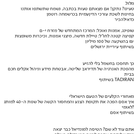
מלול.
טעינו? נתקן! אם מצאתם טעות בכתבה, נשמח שתשתפו אותנו
בחינות לשכת עורכי הדין
עמית בכר
שמחה רוטמן
כדאי
להכיר
שופינג, אמנות ואוכל: המרכז המתחדש של מזרח י-ם
קפיצה קטנה לחו"ל: טיילת חדשה, מיצגי אמנות, וכיכרות משופצות
בהשקעה של 100 מיליון ₪
בשיתוף עיריית ירושלים
כך תחסכו בחשמל בלי להזיע
מהפכת האנרגיה של תדיראן: שליטה, אבטחת מידע וניהול אקלים חכם
בבית
בשיתוף TADIRAN
מאחורי הקלעים של הטעם הישראלי
איך אסם הפכה את תקופת הצנע והמחסור הקשה של שנות ה-40 למותג
לאומי?
בשיתוף אסם
אתם עוד לא שם? הטיסה למונדיאל כבר יצאה