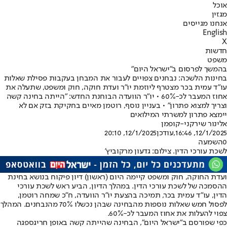
אוכל
מגזין
אנחנו מגייסים
English
X
חדשות
משפט
בהמשך לפרסום ב"ישראל היום"
בחינות הלשכה: נבחנים צפויים לעבור את המבחן בעקבות פסילת שאלות
עו"ד עמית בכר מצטרף ליוזמת יו"ר ועדת חוקה, חוק ומשפט, שתעלה את
אחוז המעבר לכ-60% • יו"ר הוועדה הבוחנת החדש: "הייתה בחינה קשה
וצריך למצוא פתרון" • בעניין נוסף, רוטמן מאיים בחקיקת בזק אם לא
יימצא פתרון למשרתי המילואים
אלינור שירקני-קופמן
12/1/2025, 16:46
,עודכן
12/1/2025, 20:10
0
השמעה
לשכת עורכי הדין. צילום: גדעון מרקוביץ'
ועדת החוקה, חוק ומשפט קיימה היום (ראשון) דיון פיקוח בנושא בחינת
ההסמכה של לשכת עורכי הדין. במהלך הדיון, הביע ראש לשכת עורכי
הדין, עו"ד עמית בכר, תמיכה בהצעת יו"ר הוועדה, ח"כ שמחה רוטמן,
לפסול חמש שאלות נוספות מהבחינה שבהן נכשלו 70% מהנבחנים. המהלך
צפוי להעלות את אחוז המעבר לכ-60%.
כפי שפורסם ב"ישראל היום", הבחינה שהייתה קשה באופן חריג
ספגה