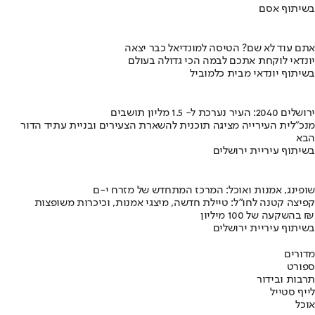
בשיתוף אסם
אתם עוד לא שם? הטיסה למונדיאל כבר יצאה
יונדאי לוקחת אתכם לבמה הכי גדולה בעולם
בשיתוף יונדאי מבית כלמוביל
ירושלים 2040: העיר נערכת ל- 1.5 מליון תושבים
מנכ"לית העירייה מציגה תוכנית להשארת הצעירים ובניית עתיד הדור
הבא
בשיתוף עיריית ירושלים
שופינג, אמנות ואוכל: המרכז המתחדש של מזרח י-ם
קפיצה קטנה לחו"ל: טיילת חדשה, מיצגי אמנות, וכיכרות משופצות
בהשקעה של 100 מיליון ₪
בשיתוף עיריית ירושלים
מדורים
ספורט
תרבות ובידור
לייף סטייל
אוכל