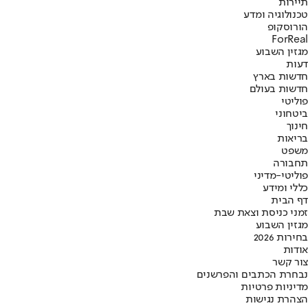
תיירות
טכנולוגיה ומדע
הורוסקופ
ForReal
מגזין השבוע
דעות
חדשות בארץ
חדשות בעולם
פוליטי
ביטחוני
חינוך
בריאות
משפט
תחבורה
פוליטי-מדיני
כללי ומידע
דף הבית
זמני כניסת וצאת שבת
מגזין השבוע
בחירות 2026
אודות
צור קשר
נבחרת הכתבים והפרשנים
מדיניות פרטיות
הצהרת נגישות