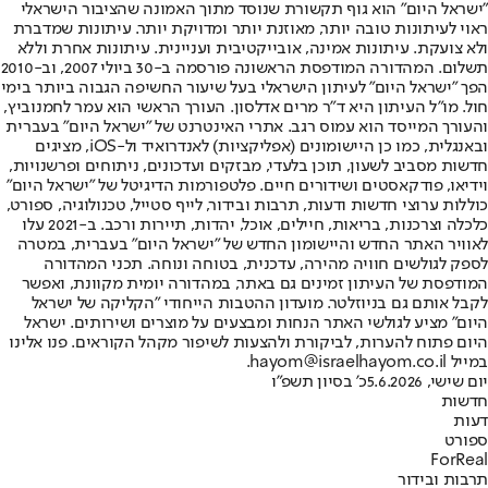
"ישראל היום" הוא גוף תקשורת שנוסד מתוך האמונה שהציבור הישראלי
ראוי לעיתונות טובה יותר, מאוזנת יותר ומדויקת יותר. עיתונות שמדברת
ולא צועקת. עיתונות אמינה, אובייקטיבית ועניינית. עיתונות אחרת וללא
תשלום. המהדורה המודפסת הראשונה פורסמה ב-30 ביולי 2007, וב-2010
הפך "ישראל היום" לעיתון הישראלי בעל שיעור החשיפה הגבוה ביותר בימי
חול. מו"ל העיתון היא ד"ר מרים אדלסון. העורך הראשי הוא עמר לחמנוביץ,
והעורך המייסד הוא עמוס רגב. אתרי האינטרנט של "ישראל היום" בעברית
ובאנגלית, כמו כן היישומונים (אפליקציות) לאנדרואיד ול-iOS, מציגים
חדשות מסביב לשעון, תוכן בלעדי, מבזקים ועדכונים, ניתוחים ופרשנויות,
וידיאו, פודקאסטים ושידורים חיים. פלטפורמות הדיגיטל של "ישראל היום"
כוללות ערוצי חדשות ודעות, תרבות ובידור, לייף סטייל, טכנולוגיה, ספורט,
כלכלה וצרכנות, בריאות, חיילים, אוכל, יהדות, תיירות ורכב. ב-2021 עלו
לאוויר האתר החדש והיישומון החדש של "ישראל היום" בעברית, במטרה
לספק לגולשים חוויה מהירה, עדכנית, בטוחה ונוחה. תכני המהדורה
המודפסת של העיתון זמינים גם באתר, במהדורה יומית מקוונת, ואפשר
לקבל אותם גם בניוזלטר. מועדון ההטבות הייחודי "הקליקה של ישראל
היום" מציע לגולשי האתר הנחות ומבצעים על מוצרים ושירותים. ישראל
היום פתוח להערות, לביקורת ולהצעות לשיפור מקהל הקוראים. פנו אלינו
במייל hayom@israelhayom.co.il.
יום שישי, 5.6.2026
כ' בסיון תשפ"ו
חדשות
דעות
ספורט
ForReal
תרבות ובידור