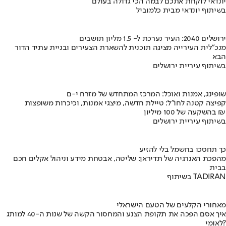
יונדאי לוקחת אתכם לבמה הכי גדולה בעולם
בשיתוף יונדאי מבית כלמוביל
ירושלים 2040: העיר נערכת ל- 1.5 מליון תושבים
מנכ"לית העירייה מציגה תוכנית להשארת הצעירים ובניית עתיד הדור
הבא
בשיתוף עיריית ירושלים
שופינג, אמנות ואוכל: המרכז המתחדש של מזרח י-ם
קפיצה קטנה לחו"ל: טיילת חדשה, מיצגי אמנות, וכיכרות משופצות
בהשקעה של 100 מיליון ₪
בשיתוף עיריית ירושלים
כך תחסכו בחשמל בלי להזיע
מהפכת האנרגיה של תדיראן: שליטה, אבטחת מידע וניהול אקלים חכם
בבית
בשיתוף TADIRAN
מאחורי הקלעים של הטעם הישראלי
איך אסם הפכה את תקופת הצנע והמחסור הקשה של שנות ה-40 למותג
לאומי?