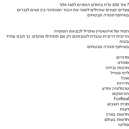
איך 200 ש"ח בחודש הופכים ל140 אלף ?
צעדים קטנים שיכולים לסגור את הבור הפנסיוני בין נשים לגברים
בשיתוף מנורה מבטחים
הסוד של איינשטיין שיגדיל לכם את הפנסיה
הריבית דריבית עובדת לטובתכם רק אם תתחילו מוקדם. כך תבנו עתיד
בטוח
בשיתוף מנורה מבטחים
מדורים
ספורט
תרבות ובידור
לייף סטייל
אוכל
תיירות
טכנולוגיה ומדע
הורוסקופ
ForReal
מגזין השבוע
דעות
חדשות בארץ
חדשות בעולם
פוליטי