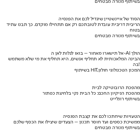
בשיתוף מנורה מבטחים
הסוד של איינשטיין שיגדיל לכם את הפנסיה
הריבית דריבית עובדת לטובתכם רק אם תתחילו מוקדם. כך תבנו עתיד
בטוח
בשיתוף מנורה מבטחים
אל תישארו מאחור – בואו לגלות לאן ה-AI הולך
הבינה המלאכותית לא תחליף אנשים, היא תחליף את מי שלא משתמש
בה!
בשיתוף HIT,המכון הטכנולוגי חולון
מהפכת הרובוטיקה לבית
מהפכת הניקיון החכם: כל הבית נקי בלחיצת כפתור
בשיתוף רונלייט
הטעויות שיחתכו לכם את קצבת הפנסיה
ממשיכת כספים ועד חוסר תכנון – הצעדים שיצילו את הכסף שלכם
בשיתוף מנורה מבטחים