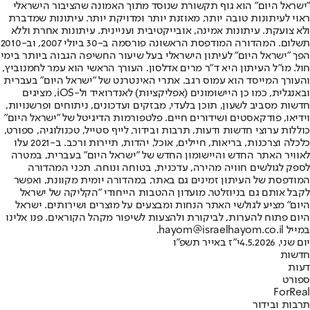
"ישראל היום" הוא גוף תקשורת שנוסד מתוך האמונה שהציבור הישראלי
ראוי לעיתונות טובה יותר, מאוזנת יותר ומדויקת יותר. עיתונות שמדברת
ולא צועקת. עיתונות אמינה, אובייקטיבית ועניינית. עיתונות אחרת וללא
תשלום. המהדורה המודפסת הראשונה פורסמה ב-30 ביולי 2007, וב-2010
הפך "ישראל היום" לעיתון הישראלי בעל שיעור החשיפה הגבוה ביותר בימי
חול. מו"ל העיתון היא ד"ר מרים אדלסון. העורך הראשי הוא עמר לחמנוביץ,
והעורך המייסד הוא עמוס רגב. אתרי האינטרנט של "ישראל היום" בעברית
ובאנגלית, כמו כן היישומונים (אפליקציות) לאנדרואיד ול-iOS, מציגים
חדשות מסביב לשעון, תוכן בלעדי, מבזקים ועדכונים, ניתוחים ופרשנויות,
וידיאו, פודקאסטים ושידורים חיים. פלטפורמות הדיגיטל של "ישראל היום"
כוללות ערוצי חדשות ודעות, תרבות ובידור, לייף סטייל, טכנולוגיה, ספורט,
כלכלה וצרכנות, בריאות, חיילים, אוכל, יהדות, תיירות ורכב. ב-2021 עלו
לאוויר האתר החדש והיישומון החדש של "ישראל היום" בעברית, במטרה
לספק לגולשים חוויה מהירה, עדכנית, בטוחה ונוחה. תכני המהדורה
המודפסת של העיתון זמינים גם באתר, במהדורה יומית מקוונת, ואפשר
לקבל אותם גם בניוזלטר. מועדון ההטבות הייחודי "הקליקה של ישראל
היום" מציע לגולשי האתר הנחות ומבצעים על מוצרים ושירותים. ישראל
היום פתוח להערות, לביקורת ולהצעות לשיפור מקהל הקוראים. פנו אלינו
במייל hayom@israelhayom.co.il.
יום שני, 4.5.2026
י"ז באייר תשפ"ו
חדשות
דעות
ספורט
ForReal
תרבות ובידור