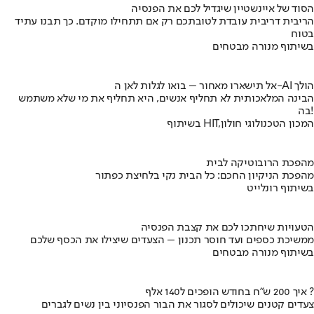
הסוד של איינשטיין שיגדיל לכם את הפנסיה
הריבית דריבית עובדת לטובתכם רק אם תתחילו מוקדם. כך תבנו עתיד
בטוח
בשיתוף מנורה מבטחים
אל תישארו מאחור – בואו לגלות לאן ה-AI הולך
הבינה המלאכותית לא תחליף אנשים, היא תחליף את מי שלא משתמש
בה!
בשיתוף HIT,המכון הטכנולוגי חולון
מהפכת הרובוטיקה לבית
מהפכת הניקיון החכם: כל הבית נקי בלחיצת כפתור
בשיתוף רונלייט
הטעויות שיחתכו לכם את קצבת הפנסיה
ממשיכת כספים ועד חוסר תכנון – הצעדים שיצילו את הכסף שלכם
בשיתוף מנורה מבטחים
איך 200 ש"ח בחודש הופכים ל140 אלף ?
צעדים קטנים שיכולים לסגור את הבור הפנסיוני בין נשים לגברים