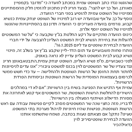
שהוגשו נגדו כתב השופט עמית במכתב לוועדה כי "מדובר בקמפיין
מאורגן, ועל כך יש להצר". בצעד חריג לוין מתכוון להזמין חלק מהמסתייגים
ממינויו של השופט עמית להופיע בפני חברי הוועדה.
נוסף על כך, על אף שבוועדה יש רוב למינויו של השופט יצחק עמית כנשיא
קבוע, גורמים בוועדה מעריכים כי הוועדה תדון גם בהסתייגויות שהוגשו
למינויו של השופט יוסף אלרון.
כינוס הוועדה מתקיים על רקע החלטת בג"ץ שקבעה כי "על שר המשפטים
להעלות את בחירת הנשיא לבית המשפט העליון להצבעה על ידי חברי
הוועדה לבחירת שופטים עד ליום 16.1.2025".
נותרו פחות משבועיים עד תום הדד-ליין שקבע בג"ץ אך בשלב זה, מינוי
נשיא קבוע לבית המשפט העליון עדיין לא נראה באופק.
לפני כשבועיים, מ"מ נשיא העליון, השופט יצחק עמית,
התבטא
באופן חריג
נגד צעדיו של שר המשפטים לוין בכנס למשפט ציבורי: "אנו עדים לניסיונות
לחתור תחת החוסן של הרשות השופטת ולהחלישה – עד כדי חשש ממשי
לכרסום בעצמאות המוסדית של הרשות השופטת וביסודות הפרדת
הרשויות".
עמית אף הדגיש את הפגיעה בשיח בין הרשויות: "אם לא די במהלכים
הישירים להחלשת הרשות השופטת, שר המשפטים אף קטע לאחרונה את
מסורת הדיאלוג ושיתוף הפעולה בין הרשויות".
לדבריו, מזה כחצי שנה שר המשפטים מסרב לקיים פגישות עבודה עם ראש
הרשות השופטת, פגישות שהיו חיוניות לניהול מערכת בתי המשפט.
טעינו? נתקן! אם מצאתם טעות בכתבה, נשמח שתשתפו אותנו
הוועדה לבחירת שופטים
יריב לוין
כדאי
להכיר