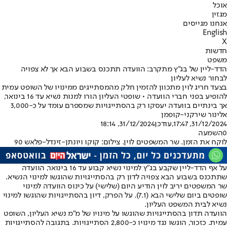
אוכל
מגזין
אנחנו מגייסים
English
X
חדשות
משפט
הדד-ליין של בג"ץ מתקרב: הוועדה תתכנס בשבוע הבא אך לא צפויה
לבחור נשיא לעליון
בצעד חריג לוין מתכוון להזמין חלק מהמסתייגים ממינויו של השופט עמית
להופיע בפני חברי הוועדה • שופטי העליון הורו למנות נשיא עד 16 בינואר,
אך בינתיים בוועדה יעסקו רק בהסתייגויות שמספרם עומד על כ-3,000
אלינור שירקני-קופמן
31/12/2024, 17:47
,עודכן
31/12/2024, 18:14
0
השמעה
לוקח את הזמן. שר המשפטים לוין. צילום: קוקו ויונתן-זינדל-פלאש 90
על אף הדד-ליין שקבע בג"ץ למינוי נשיא קבוע עד 16 בינואר, הוועדה
שתתכנס בשבוע הבא צפויה לדון רק בהסתייגויות שהוגשו למינוי הנשיא.
שר המשפטים יריב לוין הודיע היום (שלישי) על כינוס הוועדה למינוי
שופטים ביום שלישי הבא (7.1). על הפרק, דיון בהסתייגויות שהוגשו למינוי
נשיא לבית המשפט העליון.
הוועדה תדון בהסתייגויות שהוגשו על מינויו של מ"מ נשיא העליון, השופט
עמית. כזכור, הוגשו נגד מינויו כ-2,800 הסתייגויות. בתגובה להסתייגויות