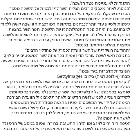
התנגדות לא עניינית מצד הלשכה".
"בנוסף, לאחר מאבקים רבים הצליח השר לוין לכפות על הלשכה מספר
הסדרים שהקלו ולו במקצת על הנבחנים, בין היתר קביעת מועדי בחינות
מיוחדים נוספים, צמצום חומר הבחינה ועוד. השר סבור שראוי לתת הקלות
נוספות ולסייע עוד יותר לנבחנים בתקופה המורכבת הזו שבה קשה ללמוד
למבחנים. בין היתר, נוכח התנהלותה זו של הלשכה, תמך השר בהצעת
החוק הפרטית של ח״כ חנוך מילביצקי שנועדה בין היתר להוציא מהלשכה
את האחריות והסמכות לבחינות. הצעת החוק עברה בקריאה טרומית
ונמצאת בהליכי חקיקה בכנסת".
"ההודעה השקרית של השר נועדה לכסות על מחדליו הרבים"
בתגובה ראש לשכת עורכי הדין עמית בכר עונה לשר המשפטים יריב לוין:
"ההודעה השקרית של השר נועדה לכסות על מחדליו הרבים ואפס המעשה
לטובת המילואימניקים וציבור הנבחנים בעיצומה של שנת המלחמה.
העובדות מדברות בעד עצמן".
מבחן (אילוסטרציה),צילום: GettyImages
"רק לצורך ההמחשה, מזה חודשים ארוכים שראש הלשכה מקדם מהלך של
הקלה חריגה וחסרת תקדים של בחינה בעל פה למשרתי מילואים, נושא
שנמצא בסמכותו של הבלעדית של השר שכמובן לא עשה דבר מיוזמתו
לקידום העניין. לפני שלושה חודשים ולאחר תיאום מול הוועדה הבוחנת
הממונה על ידי שר המשפטים, פנינו בהצעה מסודרת לשר המשפטים
בנושא. בתחילה סירב השר לקידום המתווה ורק בלחץ של נשות ואנשי
המילואים וחבר הכנסת שמחה רוטמן, הואיל לוין בטובו, באיחור ניכר,
לאשר את המתווה".
"איפה היה יריב לוין בזמן הזה? התשובה ברורה, עסוק במסע של הרס נגד
מערכת המשפט ונגד לשכת עורכי הדין ולא אכפת לו על מי הוא דורך ובמי