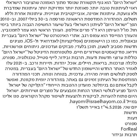
"ישראל היום" הוא גוף תקשורת שנוסד מתוך האמונה שהציבור הישראלי
ראוי לעיתונות טובה יותר, מאוזנת יותר ומדויקת יותר. עיתונות שמדברת
ולא צועקת. עיתונות אמינה, אובייקטיבית ועניינית. עיתונות אחרת וללא
תשלום. המהדורה המודפסת הראשונה פורסמה ב-30 ביולי 2007, וב-2010
הפך "ישראל היום" לעיתון הישראלי בעל שיעור החשיפה הגבוה ביותר בימי
חול. מו"ל העיתון היא ד"ר מרים אדלסון. העורך הראשי הוא עמר לחמנוביץ,
והעורך המייסד הוא עמוס רגב. אתרי האינטרנט של "ישראל היום" בעברית
ובאנגלית, כמו כן היישומונים (אפליקציות) לאנדרואיד ול-iOS, מציגים
חדשות מסביב לשעון, תוכן בלעדי, מבזקים ועדכונים, ניתוחים ופרשנויות,
וידיאו, פודקאסטים ושידורים חיים. פלטפורמות הדיגיטל של "ישראל היום"
כוללות ערוצי חדשות ודעות, תרבות ובידור, לייף סטייל, טכנולוגיה, ספורט,
כלכלה וצרכנות, בריאות, חיילים, אוכל, יהדות, תיירות ורכב. ב-2021 עלו
לאוויר האתר החדש והיישומון החדש של "ישראל היום" בעברית, במטרה
לספק לגולשים חוויה מהירה, עדכנית, בטוחה ונוחה. תכני המהדורה
המודפסת של העיתון זמינים גם באתר, במהדורה יומית מקוונת, ואפשר
לקבל אותם גם בניוזלטר. מועדון ההטבות הייחודי "הקליקה של ישראל
היום" מציע לגולשי האתר הנחות ומבצעים על מוצרים ושירותים. ישראל
היום פתוח להערות, לביקורת ולהצעות לשיפור מקהל הקוראים. פנו אלינו
במייל hayom@israelhayom.co.il.
יום שני, 4.5.2026
י"ז באייר תשפ"ו
חדשות
דעות
ספורט
ForReal
תרבות ובידור