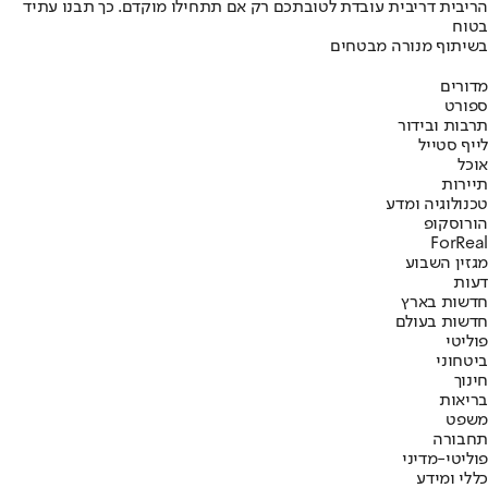
הריבית דריבית עובדת לטובתכם רק אם תתחילו מוקדם. כך תבנו עתיד
בטוח
בשיתוף מנורה מבטחים
מדורים
ספורט
תרבות ובידור
לייף סטייל
אוכל
תיירות
טכנולוגיה ומדע
הורוסקופ
ForReal
מגזין השבוע
דעות
חדשות בארץ
חדשות בעולם
פוליטי
ביטחוני
חינוך
בריאות
משפט
תחבורה
פוליטי-מדיני
כללי ומידע