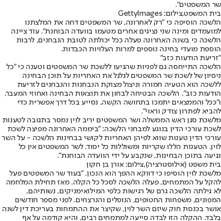
שר המשפטים".
בית המשפט,צילום: GettyImages
הלשכה הוסיפה כי "רק לאחרונה, שר המשפטים דחה את המלצתנו
למועמדים ומינה שני נציגים אחרים מטעמו בוועדה הבוחנת". עוד ציינה
הלשכה כי בשנה האחרונה פעלה ככל יכולתה לטובת הנבחנים, לרבות
הוספת מועדי בחינה נוספים למרות העלויות הכבדות.
"זריעת הודעות כזב"
הלשכה התייחסה גם לפניות שהגיעו ללשכת שר המשפטים וטענה כי "כל
ניסיון של לשכת שר המשפטים לגלגל את האחריות על תוכן הבחינה
ללשכה הוא הטעיה חמורה וניצול מצוקת הנבחנות והנבחנים לזריעת
הודעות כזב". הלשכה הבטיחה לבחון את תוצאות הבחינה ואחוזי המעבר,
ו"ככל והממצאים יתמכו בתחושה הקשה, נסייע בכל דרך אפשרית כדי
להביא לפתרון צודק וראוי".
מלשכת סגן ראש הממשלה ושר המשפטים יריב לוין נמסר בתגובה לטענות
לשכת עורכי הדין בנוגע למבחני הלשכה: "ביממה האחרונה מפיצה לשכת
עורכי הדין טענות שווא לפיהן האחריות לקושי בבחינות הלשכה - על השר
לוין. הטענות הללו שקריות ומשוללות כל יסוד. לשר המשפטים אין כל
נגיעה בתוכן הבחינות, שנקבע על ידי הוועדה הבוחנת".
בית משפט (אילוסטרציה),צילום: אורן בן חקון
מלשכת לוין הוסיפו כי דווקא ההפך הוא הנכון. "בעוד שר המשפטים פעל
להקל על המתמחים, פעלה הלשכה לסכל כל הקלה. מאז תחילת המלחמה
לא גילתה הלשכה גרם של רגישות כלפי המילואימניקים, נשותיהם,
המפונים, משפחות החטופים, הנופלים והנרצחים. לפני מספר חודשים
אושר בכנסת חוק שיזם השר לוין, שקיצר את ההתמחות בעריכת דין לשנה
בלבד. ההקלה הזו לבדה סייעה למתמחים רבים, והיא קודמה על אף