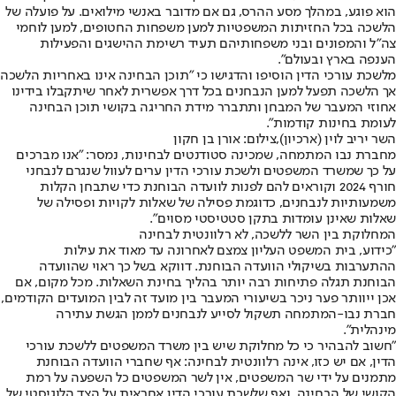
הוא פוגע, במהלך מסע ההרס, גם אם מדובר באנשי מילואים. על פועלה של
הלשכה בכל החזיתות המשפטיות למען משפחות החטופים, למען לוחמי
צה״ל והמפונים ובני משפחותיהם תעיד רשימת ההישגים והפעילות
הענפה בארץ ובעולם".
מלשכת עורכי הדין הוסיפו והדגישו כי "תוכן הבחינה אינו באחריות הלשכה
אך הלשכה תפעל למען הנבחנים בכל דרך אפשרית לאחר שיתקבלו בידינו
אחוזי המעבר של המבחן ותתברר מידת החריגה בקושי תוכן הבחינה
לעומת בחינות קודמות".
השר יריב לוין (ארכיון),צילום: אורן בן חקון
מחברת נבו המתמחה, שמכינה סטודנטים לבחינות, נמסר: "אנו מברכים
על כך שמשרד המשפטים ולשכת עורכי הדין ערים לעוול שנגרם לנבחני
חורף 2024 וקוראים להם לפנות לוועדה הבוחנת כדי שתבחן הקלות
משמעותיות לנבחנים, כדוגמת פסילה של שאלות לקויות ופסילה של
שאלות שאינן עומדות בתקן סטטיסטי מסוים".
המחלוקת בין השר ללשכה, לא רלוונטית לבחינה
"כידוע, בית המשפט העליון צמצם לאחרונה עד מאוד את עילות
ההתערבות בשיקולי הוועדה הבוחנת. דווקא בשל כך ראוי שהוועדה
הבוחנת תגלה פתיחות רבה יותר בהליך בחינת השאלות. מכל מקום, אם
אכן ייוותר פער ניכר בשיעורי המעבר בין מועד זה לבין המועדים הקודמים,
חברת נבו-המתמחה תשקול לסייע לנבחנים לממן הגשת עתירה
מינהלית".
"חשוב להבהיר כי כל מחלוקת שיש בין משרד המשפטים ללשכת עורכי
הדין, אם יש כזו, אינה רלוונטית לבחינה: אף שחברי הוועדה הבוחנת
מתמנים על ידי שר המשפטים, אין לשר המשפטים כל השפעה על רמת
הקושי של הבחינה, ואף שלשכת עורכי הדין אחראית על הצד הלוגיסטי של