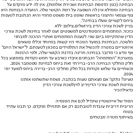
הבחינה (כגון הדפסת הבחינות ושכירת אולמות), אין לה ידע מוקדם על
הבחינה וממילא אין לה השפעה על רמת הקושי שלה. הוועדה הבוחנת היא
גוף עצמאי וחיצוני בראשות שופט בית משפט מחוזי והיא הכתובת לטענות
ביחס לקשיים שעלו בבחינה".
בניין לשכת עורכי הדין בירושלים,צילום: ללא
כזכור, המתמחים והסטודנטים למשפטים זעמ לאחר בחינות לשכת עורכי
הדין שהתקיימו ביום שני. לטענת המתמחים ואתרי ההכנה למבחני
הלשכה, הבחינות במועד הנוכחי היו קשות במיוחד וכללו נושאים
איזוטריים במטרה להכשיל את התלמידים במכוון לטענתם. ל"ישראל היום"
אף נודע כי מדובר בבחינה חריגה בדרגת הקושי שלה, ולפי ההזנות
במערכת ״המתמחה״ הנבחנים איבדו כארבע עד חמש נקודות בממוצע בכל
חלק מחלקי הבחינה הרב-ברירתי זאת ביחס לבחינת ספטמבר 2024,
וכשתיים עד שלוש נקודות בכל חלק מחלקי הרב-ברירה ביחס למועד יוני
2024.
טעינו? נתקן! אם מצאתם טעות בכתבה, נשמח שתשתפו אותנו
בחינות לשכת עורכי הדין
יריב לוין
לשכת עורכי הדין
כדאי
להכיר
הסוד של איינשטיין שיגדיל לכם את הפנסיה
הריבית דריבית עובדת לטובתכם רק אם תתחילו מוקדם. כך תבנו עתיד
בטוח
בשיתוף מנורה מבטחים