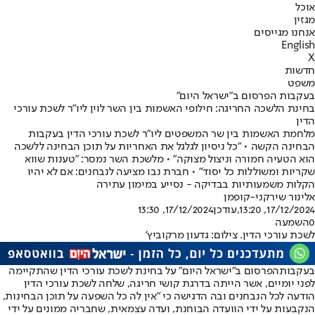
אוכל
מגזין
אנחנו מגייסים
English
X
חדשות
משפט
בעקבות הפרסום ב"ישראל היום"
בחינת הלשכה החריגה: חילופי האשמות בין השר לוין ליו"ר לשכת עורכי
הדין
מלחמת האשמות בין שר המשפטים ליו"ר לשכת עורכי הדין בעקבות
הבחינה הקשה • "כל ניסיון לגלגל את האחריות על תוכן הבחינה ללשכה
הוא הטעיה חמורה וניצול מצוקה" • מלשכת השר נמסר: "טענות שווא
שקריות ומשוללות כל יסוד" • חברת נבו מציעה לנבחנים: אם לא יהיו
הקלות משמעותיות בבדיקה - נסייע במימון עתירה
אלינור שירקני-קופמן
17/12/2024, 13:20
,עודכן
17/12/2024, 13:30
0
השמעה
לשכת עורכי הדין. צילום: גדעון מרקוביץ'
בעקבות
הפרסום ב"ישראל היום" על בחינת לשכת עורכי הדין שהתקיימה
לפני יומיים
, אשר הייתה בדרגת קושי חריגה, שלחה לשכת עורכי הדין
הודעה לכל הנבחנים ובה הדגישה כי "אין לה כל השפעה על תוכן הבחינות,
הנקבעות על ידי הוועדה הבוחנת, ועדה עצמאית, שחבריה ממונים על ידי