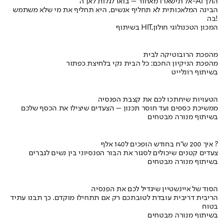
אל תישארו מאחור – בואו לגלות לאן ה-AI הולך
הבינה המלאכותית לא תחליף אנשים, היא תחליף את מי שלא משתמש
בה!
בשיתוף HIT,המכון הטכנולוגי חולון
מהפכת הרובוטיקה לבית
מהפכת הניקיון החכם: כל הבית נקי בלחיצת כפתור
בשיתוף רונלייט
הטעויות שיחתכו לכם את קצבת הפנסיה
ממשיכת כספים ועד חוסר תכנון – הצעדים שיצילו את הכסף שלכם
בשיתוף מנורה מבטחים
איך 200 ש"ח בחודש הופכים ל140 אלף ?
צעדים קטנים שיכולים לסגור את הבור הפנסיוני בין נשים לגברים
בשיתוף מנורה מבטחים
הסוד של איינשטיין שיגדיל לכם את הפנסיה
הריבית דריבית עובדת לטובתכם רק אם תתחילו מוקדם. כך תבנו עתיד
בטוח
בשיתוף מנורה מבטחים