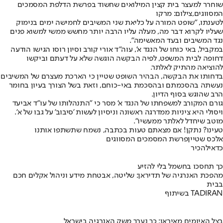
שוחרר למעצר בית קצין המילואים שחשוד בפרשת הדלפת המסמכים
המסווגים,צילום: מרקו
לטענתו, "שופט המורה על כליאת שני המשיבים לחמישה ימים בנימוק
שעליו לקרוא דבר מה, מעלה עליו הרבה יותר מחשש ממשי למשוא פנים
נגד המשיבים ובעד המאשימה".
במקביל, באי כוחו של הנגד א', עוה״ד אורי קורב וסיון רוסו הגישו הודעה
דחופה לבית המשפט, לפיה הבקשה הוגשה שלא על דעתם וביקשו
להוציאה מהתיק לאלתר.
בדחותו את הבקשה, הבהיר השופט שטיין כי הארכת מעצרם של המשיבים
נעשתה בהסכמתם ובהסכמת באי-כוחם, וזאת בשל הצורך בעיון בחומר
הרב שהוגש בסוף הדיון.
גורם המקורב למשפחתו של הנגד א' מסר כי "התנהלותו של עו"ד אביעד
ויסולי היא ציניות ממדרגה ראשונה וניסיון לעשות 'סיבוב' על גבו של א'.
מוטב שיחדל לאלתר ממעשיו".
טעינו? נתקן! אם מצאתם טעות בכתבה, נשמח שתשתפו אותנו
אלכס שטיין
פרשת המסמכים המסווגים
כדאי
להכיר
כך תחסכו בחשמל בלי להזיע
מהפכת האנרגיה של תדיראן: שליטה, אבטחת מידע וניהול אקלים חכם
בבית
בשיתוף TADIRAN
בצל האיומים מאיראן: כך נערך משק האנרגיה בישראל