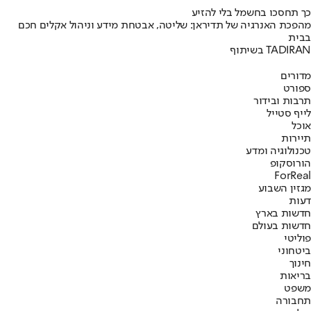
כך תחסכו בחשמל בלי להזיע
מהפכת האנרגיה של תדיראן: שליטה, אבטחת מידע וניהול אקלים חכם
בבית
בשיתוף TADIRAN
מדורים
ספורט
תרבות ובידור
לייף סטייל
אוכל
תיירות
טכנולוגיה ומדע
הורוסקופ
ForReal
מגזין השבוע
דעות
חדשות בארץ
חדשות בעולם
פוליטי
ביטחוני
חינוך
בריאות
משפט
תחבורה