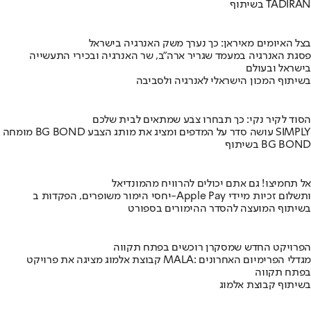
בשיתוף TADIRAN
בצל האיומים מאיראן: כך נערך משק האנרגיה בישראל
פסגת האנרגיה במעמד שגריר ארה"ב, שר האנרגיה ובכירי התעשייה
בישראל ובעולם
בשיתוף המכון הישראלי לאנרגיה ולסביבה
הסוד לקיר נקי: כך תבחרו צבע שמתאים לבית שלכם
מומחה BG BOND עושה סדר על המדפים ומציג את מותג הצבע SIMPLY
בשיתוף BG BOND
אל תחמיצו! גם אתם יכולים להרוויח מהמונדיאל
יחסי הימור משופרים, הפקדות ב-Apple Pay ותשלום זכיות מיידי
בשיתוף המועצה להסדר ההימורים בספורט
הפרויקט החדש שמסקרן רוכשים בפתח תקווה
קבוצת אלמוג מציגה את פרויקט MALA: מגדלי הפרימיום האחרונים
בפתח תקווה
בשיתוף קבוצת אלמוג