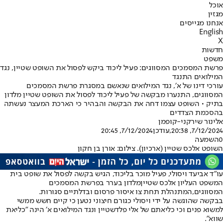
אוכל
מגזין
אנחנו מגייסים
English
X
חדשות
משפט
פרשת המסמכים המסווגים: פעיל ליכוד ביקש לפסול את השופט שטיין, נגד
המילואים התנגד
עורכי דינו של א׳, נגד המילואים שנאשם במסגרת פרשת המסמכים
המסווגים, התנערו מבקשה של פעיל ליכוד לפסול את השופט שטיין מלדון
בתיק • השופט עצמו דחה את הבקשה והבהיר כי הארכת המעצר נעשתה
בהסכמת הצדדים
אלינור שירקני-קופמן
7/12/2024, 20:38
,עודכן
7/12/2024, 20:45
0
השמעה
השופט אלכס שטיין (ארכיון). צילום: אורן בן חקון
עו"ד אביעד ויסולי, פעיל מוכר בליכוד, הגיש בקשה לפסול את שופט בית
המשפט העליון אלכס שטיין
מלדון בערר בפרשת המסמכים
המסווגים,
המתנהלת תחת צו איסור פרסום ובדלתיים סגורות.
בבקשה שהוגשה על ידי ויסולי כגורם חיצוני נטען כי קיים חשש ממשי
למשוא פנים וכי כליאתם של אלי פלדשטיין ונגד המילואים א׳ הינה "כליאת
שווא".