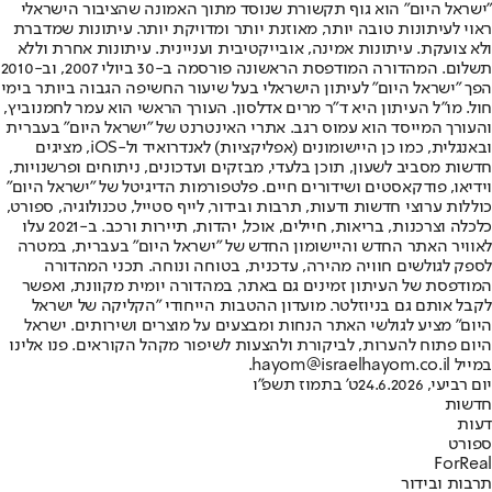
"ישראל היום" הוא גוף תקשורת שנוסד מתוך האמונה שהציבור הישראלי
ראוי לעיתונות טובה יותר, מאוזנת יותר ומדויקת יותר. עיתונות שמדברת
ולא צועקת. עיתונות אמינה, אובייקטיבית ועניינית. עיתונות אחרת וללא
תשלום. המהדורה המודפסת הראשונה פורסמה ב-30 ביולי 2007, וב-2010
הפך "ישראל היום" לעיתון הישראלי בעל שיעור החשיפה הגבוה ביותר בימי
חול. מו"ל העיתון היא ד"ר מרים אדלסון. העורך הראשי הוא עמר לחמנוביץ,
והעורך המייסד הוא עמוס רגב. אתרי האינטרנט של "ישראל היום" בעברית
ובאנגלית, כמו כן היישומונים (אפליקציות) לאנדרואיד ול-iOS, מציגים
חדשות מסביב לשעון, תוכן בלעדי, מבזקים ועדכונים, ניתוחים ופרשנויות,
וידיאו, פודקאסטים ושידורים חיים. פלטפורמות הדיגיטל של "ישראל היום"
כוללות ערוצי חדשות ודעות, תרבות ובידור, לייף סטייל, טכנולוגיה, ספורט,
כלכלה וצרכנות, בריאות, חיילים, אוכל, יהדות, תיירות ורכב. ב-2021 עלו
לאוויר האתר החדש והיישומון החדש של "ישראל היום" בעברית, במטרה
לספק לגולשים חוויה מהירה, עדכנית, בטוחה ונוחה. תכני המהדורה
המודפסת של העיתון זמינים גם באתר, במהדורה יומית מקוונת, ואפשר
לקבל אותם גם בניוזלטר. מועדון ההטבות הייחודי "הקליקה של ישראל
היום" מציע לגולשי האתר הנחות ומבצעים על מוצרים ושירותים. ישראל
היום פתוח להערות, לביקורת ולהצעות לשיפור מקהל הקוראים. פנו אלינו
במייל hayom@israelhayom.co.il.
יום רביעי, 24.6.2026
ט' בתמוז תשפ"ו
חדשות
דעות
ספורט
ForReal
תרבות ובידור