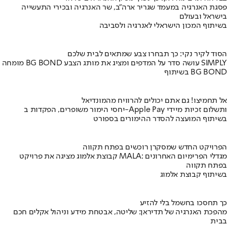
פסגת האנרגיה במעמד שגריר ארה"ב, שר האנרגיה ובכירי התעשייה
בישראל ובעולם
בשיתוף המכון הישראלי לאנרגיה ולסביבה
הסוד לקיר נקי: כך תבחרו צבע שמתאים לבית שלכם
מומחה BG BOND עושה סדר על המדפים ומציג את מותג הצבע SIMPLY
בשיתוף BG BOND
אל תחמיצו! גם אתם יכולים להרוויח מהמונדיאל
יחסי הימור משופרים, הפקדות ב-Apple Pay ותשלום זכיות מיידי
בשיתוף המועצה להסדר ההימורים בספורט
הפרויקט החדש שמסקרן רוכשים בפתח תקווה
קבוצת אלמוג מציגה את פרויקט MALA: מגדלי הפרימיום האחרונים
בפתח תקווה
בשיתוף קבוצת אלמוג
כך תחסכו בחשמל בלי להזיע
מהפכת האנרגיה של תדיראן: שליטה, אבטחת מידע וניהול אקלים חכם
בבית