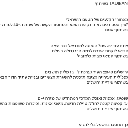
בשיתוף TADIRAN
מאחורי הקלעים של הטעם הישראלי
איך אסם הפכה את תקופת הצנע והמחסור הקשה של שנות ה-40 למותג לאומי?
בשיתוף אסם
אתם עוד לא שם? הטיסה למונדיאל כבר יצאה
יונדאי לוקחת אתכם לבמה הכי גדולה בעולם
בשיתוף יונדאי מבית כלמוביל
ירושלים 2040: העיר נערכת ל- 1.5 מליון תושבים
מנכ"לית העירייה מציגה תוכנית להשארת הצעירים ובניית עתיד הדור הבא
בשיתוף עיריית ירושלים
שופינג, אמנות ואוכל: המרכז המתחדש של מזרח י-ם
קפיצה קטנה לחו"ל: טיילת חדשה, מיצגי אמנות, וכיכרות משופצות בהשקעה של 100 מיליון ₪
בשיתוף עיריית ירושלים
כך תחסכו בחשמל בלי להזיע