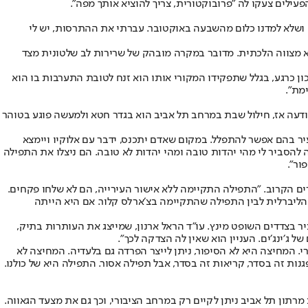
עילים צעקו לה "פרובוקטורית, צריך להוציא אותך מפה״.
יים ושלא למדנו כלום מהשבעה באוקטובר. עברתי את ההתרסות, יש לי
יא מצווה הלכתית. מדובר במקרה מובהק של שרירות לב שלטונית מצד
ן כרגע, בגלל שתפקידו המקורי אותו הוא זנח לטובת התערבות בו הוא
מת״.
פילה המופרדת היא ההודעה שיצאה מטעמו של מאיר דיזנגוף, ראש עיריית תל אביב הראשון, עוד בשנת 1933. על פי ההודעה אז, חילול שבת במרחב תל אביב הוא בגדר חטא ולמעשה פוגע בטוהר
, השיבה נועה בגון, תושבת השכונה וממובילות המאבק נגד התפילה בכיכר דיזנגוף. ״מאז צמחו 500 בתי כנסת בעיר בהם אפשר להתפלל. במקום שאדם יתכנס, ידבר עם אלוקיו ויימצא
 להסביר לי מהי יהדות טובה ומהי יהדות לא טובה. הם ניצלו את התפילה
ור״.
ים הקרוב. "התפילה התקיימה ללא אישור העירייה, הם לא שלחו פקחים.
ב הליברלית לבין התפילה שהתקיימה בצ׳ארלס קלור. אם היא הייתה
ר בצדדים השופט מינץ. עו״ד הראל ארנון, שמייצג את העותרות בתיק,
ל ג׳ינג׳ים. העניין הוא שאין לה הצדקה לכך״.
. המחיצה היא לא הסיפור, ניתן לייצר הפרדה גם בלעדיה. המחיצה לא
גנות זה בסדר, קריאות זה בסדר, אבל תפילה אסור. התפילה היא של כולנו.
מרתון תל אביב ניתן לקיים רק במרחב הציבורי, וכך גם את מצעד הגאווה.