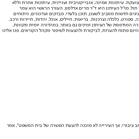
ועקת. עיתונות אמינה, אובייקטיבית ועניינית. עיתונות אחרת וללא
עור החשיפה הגבוה ביותר בימי חול. מו"ל העיתון היא ד"ר מרים אדלסון. העורך הראשי הוא עמר
 והעורך המייסד הוא עמוס רגב. אתרי האינטרנט של "ישראל היום" בעברית ובאנגלית, כמו כן היישומונים (אפליקציות) לאנדרואיד ול-iOS, מציגים חדשות מסביב לשעון, תוכן בלעדי, מבזקים ועדכונים, ניתוחים
, ספורט, כלכלה וצרכנות, בריאות, חיילים, אוכל, יהדות, תיירות ורכב.
דורה המודפסת של העיתון זמינים גם באתר, במהדורה יומית מקוונת,
היום פתוח להערות, לביקורת ולהצעות לשיפור מקהל הקוראים. פנו אלינו
רחב ציבורי, אך העירייה לא מוכנה להצעת הפשרה של בית המשפט״, אמר