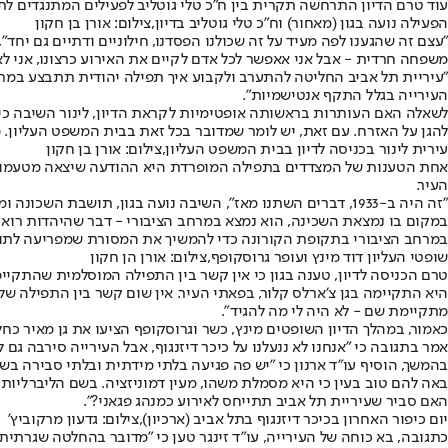
עוד טרם הדיון התרחשה תקרית בין ח"כ טלי גוטליב לפעילים המתנגדים לת
הפעילה נועה בגון (מאחור) וח"כ טלי גוטליב בדיון,צילום: אורן בן חקון
"עצם זה שהגענו לפה מעיד על זה שכולנו הפסדנו, חילוניים ודתיים גם יחד
משפחה חרדית - אבל אני אאפשר לכל אדם לקיים את האירוע כרצונו, אני לא 
״עיריית תל אביב החליטה להתערב ולקבוע איך תפילה יהודית תתבצע במרח
העירייה בגלל התקף אנטישמיות״.
לשאלה האם העותרות בראשותה אופטימיות לקראת הדיון, לינור השיבה כי 
להגן על האזרח. עם זאת, יש לומר שמדובר בכל זאת בבית המשפט העליון.
עירית לינור בכניסה לדיון בבית המשפט העליון,צילום: אורן בן חקון
העיר.
במקום בו נמצאת השכינה, הוא נמצא במרחב הציבורי - דבר שהיהדות רואה ל
במרחב הציבורי בתקופת הקורונה כדי להמשיך את המסורת שמפריעה לתושב
שופטי העליון דוד מינץ ועופר גרוסקופף,צילום: אורן הן חקון
טרם הכניסה לדיון, טענה בגון כי אין קשר בין התפילה המוסלמית שהתקי
היא התקיימה בגן צ׳ארלס קלור, בפאתי העיר. אין שום קשר בין התפילה של
מתקיימת שם - לא היה לי מה להגיד״.
כאמור, במהלך הדיון השופטים מינץ, כשר וגרוסקופף הציעו את גן מאיר כח
אמר בתגובה כי ״אנחנו לא ננעלנו על כיכר דיזנגוף, אבל העירייה סירבה גם 
בהמשך, הוסיף עו"ד ארנון כי ״יש פה פגיעה בלתי מידתית ובלתי סבירה בש
באה להם טוב בעין כי היא מסמלת משהו, מעין דמוניזציה. בשם הליברליות ש
האם סביר שעיריית תל אביב תתייחס לאירוע כמנהג פגאני?".
יום כיפור האחרון בכיכר דיזנגוף בתל אביב (ארכיון),צילום: גדעון מרקוביץ'
כתגובה, בא כוחה של העירייה, עו״ד זינגר טען כי "מדובר בהחלטה שגרתית