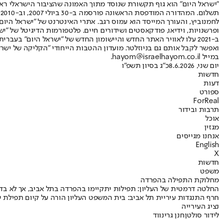
"ישראל היום" הוא גוף תקשורת שנוסד מתוך האמונה שהציבור הישראלי ראוי 
ת
ופרשנויות, וידיאו, פודקאסטים ושידורים חיים. פלטפורמות הדיגיטל של "ישרא
ב-2021 עלו לאוויר האתר החדש והיישומון החדש של "ישראל היום" בע
ואפשר לקבל אותם גם בניוזלטר. מועדון ההטבות הייחודי "הקליקה של ישרא
במייל hayom@israelhayom.co.il.
יום שני, 8.6.2026
כ"ג בסיון תשפ"ו
חדשות
דעות
ספורט
ForReal
תרבות ובידור
אוכל
מגזין
אנחנו מגייסים
English
X
חדשות
משפט
מחלוקת התפילה בהפרדה
החלטה דרמטית של העליון: תפילות יתקיימו בהפרדה בתל אביב, אך לא בדי
חרף התנגדות עיריית תל אביב: בית המשפט העליון הורה על קיום תפילת יו
נציג העירייה
לידור סולטן
חנן גרינווד