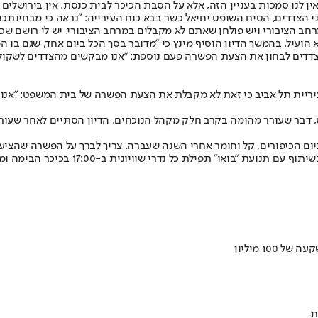
ן לנו סמכות בעניין הזה, אלא על הסבת הכיכר לבית כנסת. אין בירושלים ׳ה
י הצדדים, הטיח השופט יחיאל כשר בבא כוח העירייה: ״נראה כי מבחינתכ
ב הציבורי ויש פולחן שאתם לא מקבלים במרחב הציבורי. יש לי רושם שכל 
 הועיל. בהמשך הדיון הוסיף מינץ כי ״מדובר בסך הכל ביום אחד, שגם בו
צדדים לבחון את הצעת הפשרה פעם נוספת: ״אנו מבקשים מהצדדים לשקול א
יריית תל אביב כי זאת לא מקבלת את הצעת הפשרה של בית המשפט: ״אנו ר
דבר שעורר מהומה בקרב חלק מקהל הנוכחים. הדיון הסתיים לאחר שעות ר
ם הכיפורים, קל וחומר אחרי השנה שעברה. צריך לברך על הפשרה שהציע ב
במרחב הציבורי, אין סיבה שלא לאפשר אות
ת