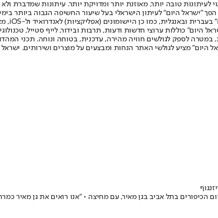
לעיתונות טובה יותר, מאוזנת יותר ומדויקת יותר. עיתונות שמדברת ולא צ
שלום. המהדורה המודפסת הראשונה פורסמה ב-30 ביולי 2007, וב-2010 הפך "ישראל היום" לעיתון הישראלי בעל שי
לחמנוביץ,
ל היום" כוללות ערוצי חדשות ודעות, תרבות ובידור, לייף סטייל, טכנולוגיה
ברית, במטרה לספק לגולשים חוויה מהירה, עדכנית, בטוחה ונוחה. תכני המה
ל היום" מציע לגולשי האתר הנחות ומבצעים על מוצרים ושירותים. ישראל 
זנגוף
ם הכיפורים בתל אביב בגן מאיר, עם מחיצה • ״אנו רואים את גן מאיר כמ