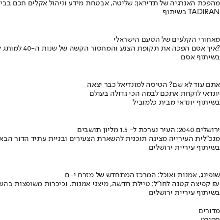
מהפכת האנרגיה של תדיראן: שליטה, אבטחת מידע וניהול אקלים חכם בבי
בשיתוף TADIRAN
מאחורי הקלעים של הטעם הישראלי
איך אסם הפכה את תקופת הצנע והמחסור הקשה של שנות ה-40 למותג לאומי?
בשיתוף אסם
אתם עוד לא שם? הטיסה למונדיאל כבר יצאה
יונדאי לוקחת אתכם לבמה הכי גדולה בעולם
בשיתוף יונדאי מבית כלמוביל
ירושלים 2040: העיר נערכת ל- 1.5 מליון תושבים
מנכ"לית העירייה מציגה תוכנית להשארת הצעירים ובניית עתיד הדור הבא
בשיתוף עיריית ירושלים
שופינג, אמנות ואוכל: המרכז המתחדש של מזרח י-ם
קפיצה קטנה לחו"ל: טיילת חדשה, מיצגי אמנות, וכיכרות משופצות בהשקעה של 100 מיליון ₪
בשיתוף עיריית ירושלים
מדורים