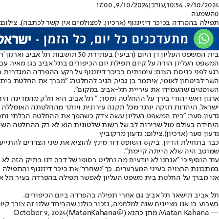
9/10/2024, 10:54
,עודכן
9/10/2024, 17:00
0
השמעה
תפילה בהפרדה בכיכר דיזינגוף (ארכיון, למצולמים אין קשר לכתבה). צילום:
בית המשפט העליון דן היום (רביעי) בעתירת 30 תושבות תל אביב וארגון 'ראש יהודי' נגד עיריית תל אביב בעניין קיום תפילת יום הכיפורים שעתידה להתקיים
המשפט העליון הורה על קיום תפילת יום הכיפורים בתל אביב בגן מאיר, עם
רגע לפני כניסת הצום: עימותים בכיכר דיזנגוף על רקע ההפרדה המגדרית בתפילת כיפור (24.09.23)
השר לביטחון לאומי, איתמר בן גביר, הגיב להחלטה: ״מברך את החלטת בי
השופטים שהעמידו את עיריית תל-אביב במקום״.
ארגון ראש יהודי בירך על ההחלטה ומסר: " תל אביב היא חלק מהמדינה הי
ישראל. היהדות חזקה יותר מכל תקנה עירונית ויותר מהחלטתה האומללה ש
גדעון סער: "בית המשפט העליון עשה צדק כשהפך את ההחלטה הבלתי נתפסת
היחידה בעולם מול שרירות לב של רשות שלטונית הוא לא רק ההחלטה השיפ
גדעון סער (ארכיון),צילום: גדעון מרקוביץ
כבר בתחילת הדיון, ביקש השופט דוד מינץ להוציא את שני הצדדים להתיי
שמוטב היה שלא הייתה קיימת".
עוד הוסיף כי "אנחנו לא יודעים מה נחליט בסופו של דבר, דנו בתיק הזה 
במתכונת הרצויה בעיני המערערים. כך ׳נשחרר׳ את כיכר דיזנגוף והתפילה תת
אני מברך על החלטת בית משפט העליון לאפשר תפילה בהפרדה בעיר תל אב
תל אביב תישאר תל אביב גם אחרי תפילה בהפרדה ביום הכיפורים.
בשבוע בו אנו מציינים שנה למלחמה, נזכור כולנו שהביחד שלנו זה צורך קיומ
— Matan Kahana מתן כהנא (@MatanKahana)
October 9, 2024