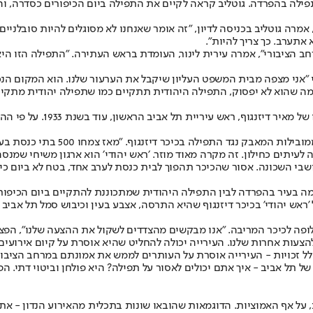
פילה בהפרדה. גוטליב קראה לקיים את התפילה ביום הכיפורים כסדרה, והפ
", אמרה גוטליב בכניסה לדיון, "זה אומר שאנחנו לא מסוגלים להיות סובלנ
אתערב. כך צריך להיות".
ב הציבורי״, אמרה עירית לינור, העומדת בראש העתירה. ״התפילה הזו ה
״אני מצפה מבית המשפט העליון שיקבל את הערעור שלנו. הוא המקום הנכו
 מה שהוא לא יפסוק, התפילה היהודית תתקיים כמו שתפילה יהודית מתקיי
אחת הטענות של המצדדים בת
״זה היה ב-1933, דברים השתנו מאז״
עיתים כחילון. זה מקרה מאוד מוזר. ׳ראש יהודי׳ הוא ארגון משיחי שמנסה
י השכונה. אסור שהכיכר תהפוך לבית כנסת לערב אחד, בטח לא ביום כיפ
ימה בעיר בהפרדה לבין התפילה היהודית שמתכוננת להתקיים ביום הכיפור
 'ראש יהודי' בכיכר דיזנגוף שהיא התרסה, אצבע בעין וכיבוש סמל תל אבי
לופה לכיכר המריבה. ״אנו מבקשים מהצדדים לשקול את ההצעה שלנו״, הפצי
להצעות אחרות שלנו. העירייה יכולה להחליט שהיא אוסרת על קיום אירועים ש
לל זכויות - העירייה אוסרת על העותרים לממש את אמונתם במרחב הציבורי
ל תל אביב - איך אתם יכולים לאסור על תפילה? היא פולחן וביטוי דתי. הפ
, על אף האמוציות. הדוגמאות שהובאו שונות בתכלית מהאירוע הנדון - את 