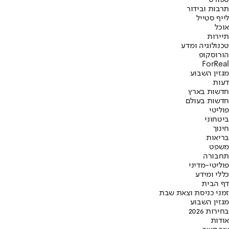
ספורט
תרבות ובידור
לייף סטייל
אוכל
תיירות
טכנולוגיה ומדע
הורוסקופ
ForReal
מגזין השבוע
דעות
חדשות בארץ
חדשות בעולם
פוליטי
ביטחוני
חינוך
בריאות
משפט
תחבורה
פוליטי-מדיני
כללי ומידע
דף הבית
זמני כניסת וצאת שבת
מגזין השבוע
בחירות 2026
אודות