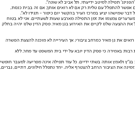
פנינג׳ תפילה למיטב ידיעתי, תל אביב לא שונה״.
ם אפשר להתפלל עם טלית רק אם לא רואים אותך, אם זה בבית כנסת,
דבר שמישהו יציע במרכז העיר בהקשר יום כיפור - תגידו לא״.
 המערערים צמצמו את זמן התפילה מארבע שעות לשעתיים. אני לא בטוח
ת ההצעה שלנו לקיים את האירוע בגן מאיר. פסק הדין שלנו יהיה בחלק
ואים את גן מאיר כמרחב ציבורי, אך העירייה לא מוכנה להצעת הפשרה
בות באמירה כי פסק הדין יובא על ידי בית המשפט עד מחר, ללא
ג"ץ ולאמץ אותה בשתי ידיים. כל עוד תפילה אינה מפריעה למעבר חופשי
ה. התנועה המסורתית תקיים בשיתוף עם תנועת "בואו" תפילת כל נדרי שוויונית ב-17:00 בכיכר הבימה ומזמינה את הציבור הרחב להצטרף אליה. יחד נתפלל חילונים, דתיים, גברים,