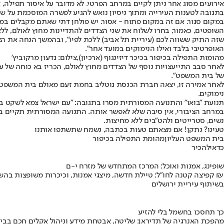
אירועים מסוג אחר ניתן לקיים במרחב הפרטי. לא מדובר על איסור תפילה, אי
בתגובה לטענות העירייה ומתוך ניסיון נואש להגיע לפשרה המוסכמת על שנ
במקום סגור. אם זה במקום פתוח - אסור. יש פולחן דתי שאתם מקבלים במרח
השופטים, כאמור, בחרו לשלוח את שני הצדדים להתדיינות מחוץ לאולם, ללא
שזה התיק ששווה לכם (עיריית תל אביב) ללכת לפיו", ובהמשך הנחה את ה
האופרטיבי בלבד ואילו הנימוקים במועד אחר״.
מהומות התפילה בכיפור בכיכר דיזינגוף (ארכיון),צילום: גדעון מרקוביץ'
לאחר סבב התייעצויות נוסף של הצדדים מחוץ לאולם, הכריז בא כוחה של ע
של בית המשפט״.
לאחר אמירה זו, יצאה חברת הכנסת גוטליב בחמת זעם מאולם בית המשפט, 
נימוקים.
תנועת "בואו" והתנועה המסורתית מסרו בתגובה: "עם ישראל צמא לשקט ביו
נשים, סטרייטים ולהט"בים ללא מחיצות.
טעינו? נתקן! אם מצאתם טעות בכתבה, נשמח שתשתפו אותנו
בית המשפט העליון
מהומת התפילה בכיפור
כדאי
להכיר
שופינג, אמנות ואוכל: המרכז המתחדש של מזרח י-ם
קפיצה קטנה לחו"ל: טיילת חדשה, מיצגי אמנות, וכיכרות משופצות בהשקעה של 100 מיליון ₪
בשיתוף עיריית ירושלים
כך תחסכו בחשמל בלי להזיע
מהפכת האנרגיה של תדיראן: שליטה, אבטחת מידע וניהול אקלים חכם בבי