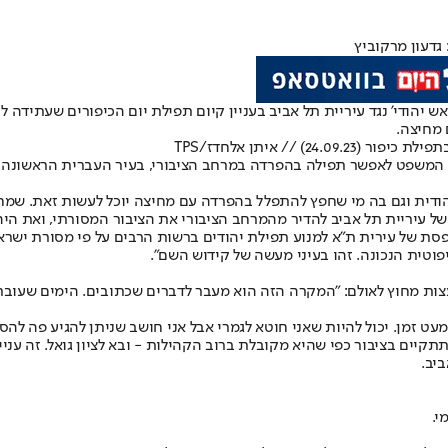
 גדעון מרקוביץ
 מחיצה.
 // איתן אלחדז/TPS
ת המשפט לאפשר תפילה בהפרדה במרחב הציבורי, בעיר העברית הראשונה. 
הודית וגם בה מי שחפץ להתפלל בהפרדה עם מחיצה יוכל לעשות זאת. שמחי
ל עיריית תל אביב להדיר מהמרחב הציבורי את הציבור המסורתי, ואת היה
 של עירית ת״א למנוע תפילת יהודים ברשות הרבים על פי מסורת ישראל 
וטית הנכונה. זהו בעיני מעשה של קידוש השם".
עצות מחוץ לאולם: "המקרה הזה הוא מעבר לדברים שכתובים. הימים שעובר
לא מעט זמן. יכול להיות שאני חוטא לגמרי אבל אני חושב שניתן להגיע פ
קיים בציבור כפי שהיא מקובלת ברוב הקהילות - ובא לציון גואל. זה עניין
יב.
י.