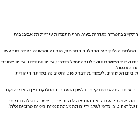
בהפרדה מגדרית בעיר
. חרף התנגדות עיריית תל אביב: בית
החלטת העליון היא ההחלטה הטבעית, הנכונה והראויה ביותר. טוב עשו
ם שבית המשפט אישר לנו להתפלל בדרכנו, על פי אמונתנו ועל פי מסורת
דות עצמה".
ביום הכיפורים. לעמוד על דבר פשוט וחשוב זה במדינה היהודית
ים עלינו הם לא ימים קלים, בלשון המעטה. המחלוקת כאן היא מחלוקת
ה להסכמה. אפשר להעתיק את התפילה למקום אחר, כאשר התפילה תתקיים
 של רצון טוב. כדאי לשלב ידיים ולהגיע להסכמות בימים טרופים אלה".