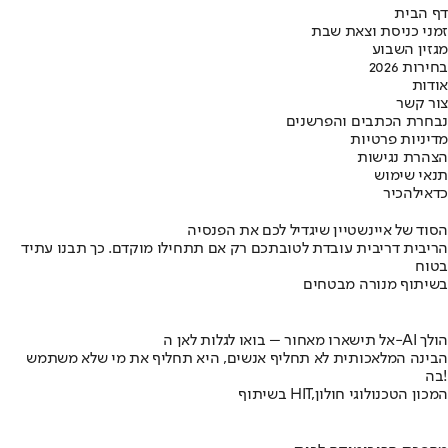
דף הבית
זמני כניסת וצאת שבת
מגזין השבוע
בחירות 2026
אודות
צור קשר
נבחרת הכתבים והפרשנים
מדיניות פרטיות
הצהרת נגישות
תנאי שימוש
כדאי
להכיר
הסוד של איינשטיין שיגדיל לכם את הפנסיה
הריבית דריבית עובדת לטובתכם רק אם תתחילו מוקדם. כך תבנו עתיד
בטוח
בשיתוף מנורה מבטחים
אל תישארו מאחור – בואו לגלות לאן ה-AI הולך
הבינה המלאכותית לא תחליף אנשים, היא תחליף את מי שלא משתמש
בה!
בשיתוף HIT,המכון הטכנולוגי חולון