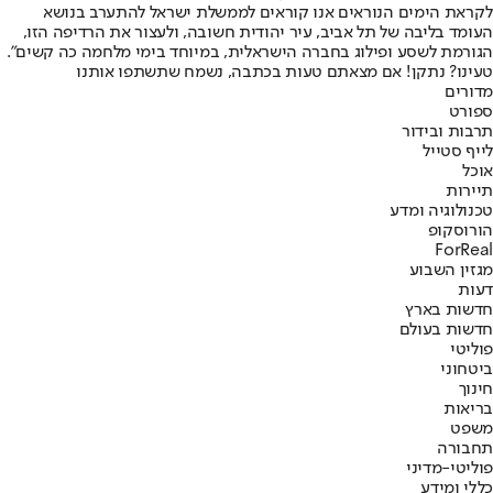
לקראת הימים הנוראים אנו קוראים לממשלת ישראל להתערב בנושא
העומד בליבה של תל אביב, עיר יהודית חשובה, ולעצור את הרדיפה הזו,
הגורמת לשסע ופילוג בחברה הישראלית, במיוחד בימי מלחמה כה קשים".
טעינו? נתקן! אם מצאתם טעות בכתבה, נשמח שתשתפו אותנו
מדורים
ספורט
תרבות ובידור
לייף סטייל
אוכל
תיירות
טכנולוגיה ומדע
הורוסקופ
ForReal
מגזין השבוע
דעות
חדשות בארץ
חדשות בעולם
פוליטי
ביטחוני
חינוך
בריאות
משפט
תחבורה
פוליטי-מדיני
כללי ומידע