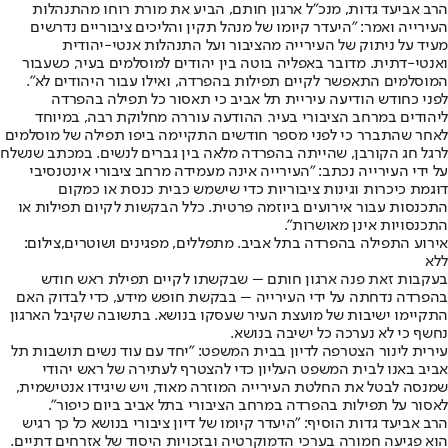
הרב אביעד גדות, מנכ"ל ארגון חותם, הביע את מורת רוחו מהתנהלות
העירייה ואמר: "היעדר קיומו של מנהל תקין והליכים ציבוריים נדרשים
מעיד על ניתוק של העירייה מהציבור ועל התנהלות אנטי-יהודית
ואנטי-דתית. מדובר באפליה בוטה בין יהודים למוסלמים בעיר, כשעבור
המוסלמים התאפשר לקיים תפילות בהפרדה, ואילו עבור היהודים לא".
לפני כחודש הודיעה עיריית תל אביב כי תאסור כל תפילה בהפרדה
ליהודים במרחב הציבורי בעיר. ההודעה עוררה מחלוקת רבה, במיוחד
לאחר שהתברר כי לפני מספר חודשים התקיימה ביפו תפילה של מוסלמים
לרגל חג הקורבן, שהייתה בהפרדה מלאה בין גברים לנשים. במכתב שנשלח
על ידי העירייה נכתב: "העירייה אינה מעמידה מרחב ציבורי אינטנסיבי
דוגמת כיכרות וגינות ציבוריות כדי שישמש כבית כנסת או כמקום
התכנסות עבור אירועים ביוזמה פרטית. כלל הבקשות לקיום תפילות או
התכנסויות אינן מאושרות".
אירוע התפילה בהפרדה בתל אביב. מתפללים, מפגינים ושוטרים,צילום:
ללא
בעקבות זאת פנה ארגון חותם – שבקשתו לקיים תפילת ראש חודש
בהפרדה נדחתה על ידי העירייה – בבקשת חופש מידע, כדי לבדוק האם
התקיימו ישיבות של מועצת העיר שעסקו בנושא. בתשובה שקיבל הארגון
נחשף כי לא נערכה כל ישיבה בנושא.
עירית לינור הצטרפה לדיון בבית המשפט: "יחד עם עוד נשים תושבות תל
אביב באנו לבית המשפט העליון כדי להצטרף לעתירה של ראש יהודי
שמנסה לבטל את החלטת העירייה המוזרה מאוד, ויש שיגידו אנטישמית,
לאסור על תפילות בהפרדה במרחב הציבורי בתל אביב ביום כיפור".
הרב אביעד גדות הוסיף: "היעדר קיומו של דיון ציבורי בנושא כל כך רגיש
הוא פגיעה חמורה בערכי הדמוקרטיה ובזכויות היסוד של אזרחים דתיים.