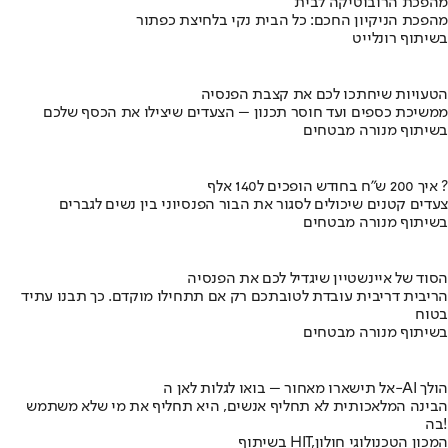
מהפכת הרובוטיקה לבית
מהפכת הניקיון החכם: כל הבית נקי בלחיצת כפתור
בשיתוף רונלייט
הטעויות שיחתכו לכם את קצבת הפנסיה
ממשיכת כספים ועד חוסר תכנון – הצעדים שיצילו את הכסף שלכם
בשיתוף מנורה מבטחים
איך 200 ש"ח בחודש הופכים ל140 אלף ?
צעדים קטנים שיכולים לסגור את הבור הפנסיוני בין נשים לגברים
בשיתוף מנורה מבטחים
הסוד של איינשטיין שיגדיל לכם את הפנסיה
הריבית דריבית עובדת לטובתכם רק אם תתחילו מוקדם. כך תבנו עתיד
בטוח
בשיתוף מנורה מבטחים
אל תישארו מאחור – בואו לגלות לאן ה-AI הולך
הבינה המלאכותית לא תחליף אנשים, היא תחליף את מי שלא משתמש
בה!
בשיתוף HIT,המכון הטכנולוגי חולון