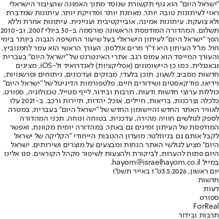
"ישראל היום" הוא גוף תקשורת שנוסד מתוך האמונה שהציבור הישראלי
ראוי לעיתונות טובה יותר, מאוזנת יותר ומדויקת יותר. עיתונות שמדברת
ולא צועקת. עיתונות אמינה, אובייקטיבית ועניינית. עיתונות אחרת וללא
תשלום. המהדורה המודפסת הראשונה פורסמה ב-30 ביולי 2007, וב-2010
הפך "ישראל היום" לעיתון הישראלי בעל שיעור החשיפה הגבוה ביותר בימי
חול. מו"ל העיתון היא ד"ר מרים אדלסון. העורך הראשי הוא עמר לחמנוביץ,
והעורך המייסד הוא עמוס רגב. אתרי האינטרנט של "ישראל היום" בעברית
ובאנגלית, כמו כן היישומונים (אפליקציות) לאנדרואיד ול-iOS, מציגים
חדשות מסביב לשעון, תוכן בלעדי, מבזקים ועדכונים, ניתוחים ופרשנויות,
וידיאו, פודקאסטים ושידורים חיים. פלטפורמות הדיגיטל של "ישראל היום"
כוללות ערוצי חדשות ודעות, תרבות ובידור, לייף סטייל, טכנולוגיה, ספורט,
כלכלה וצרכנות, בריאות, חיילים, אוכל, יהדות, תיירות ורכב. ב-2021 עלו
לאוויר האתר החדש והיישומון החדש של "ישראל היום" בעברית, במטרה
לספק לגולשים חוויה מהירה, עדכנית, בטוחה ונוחה. תכני המהדורה
המודפסת של העיתון זמינים גם באתר, במהדורה יומית מקוונת, ואפשר
לקבל אותם גם בניוזלטר. מועדון ההטבות הייחודי "הקליקה של ישראל
היום" מציע לגולשי האתר הנחות ומבצעים על מוצרים ושירותים. ישראל
היום פתוח להערות, לביקורת ולהצעות לשיפור מקהל הקוראים. פנו אלינו
במייל hayom@israelhayom.co.il.
יום ראשון, 3.5.2026
ט"ז באייר תשפ"ו
חדשות
דעות
ספורט
ForReal
תרבות ובידור