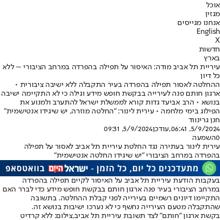
אוכל
מגזין
אנחנו מגייסים
English
X
חדשות
בארץ
עיריית תל אביב מודה: האיסור על תפילה בהפרדה במרחב הציבורי – ללא
כל דיון
ההחלטה לאסור תפילה בהפרדה בעיר התקבלה ללא ישיבה ציבורית •
ארגון חותם פנה לעירייה בבקשת חופש מידע וגילה כי לא התקיימה ישיבה
בנושא • הרב אביעד גדות קורא לממשלת ישראל להתערב ולמנוע את
הפילוג בימי מלחמה • עירית לינור: "החלטה מוזרה, יש שיגידו אנטישמית"
חנן גרינווד
5/9/2024, 06:41
,עודכן
5/9/2024, 09:31
0
השמעה
עירית לינור בעתירה נגד החלטת עיריית תל אביב לאסור על תפילה
בהפרדה במרחב הציבורי "יש שיגידו החלטה אנטישמית"
בעקבות הודעת עיריית תל אביב על האיסור לקיים תפילה בהפרדה
במרחב הציבורי בעיר פנה ארגון חותם בבקשת חופש מידע כדי לברר האם
התקיימו דיונים רשמיים בעירייה לפני קבלת ההחלטה. בתשובה
שהתקבלה מטעם העירייה נחשף כי לא נערכו ישיבות בנושא זה.
בקשת ארגון "חותם" לצד תשובת עיריית תל אביב,צילום: ללא קרדיט