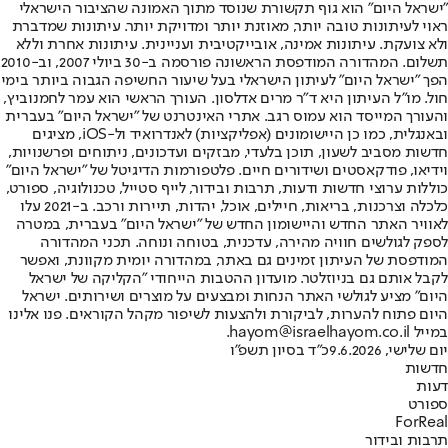
"ישראל היום" הוא גוף תקשורת שנוסד מתוך האמונה שהציבור הישראלי
ראוי לעיתונות טובה יותר, מאוזנת יותר ומדויקת יותר. עיתונות שמדברת
ולא צועקת. עיתונות אמינה, אובייקטיבית ועניינית. עיתונות אחרת וללא
תשלום. המהדורה המודפסת הראשונה פורסמה ב-30 ביולי 2007, וב-2010
הפך "ישראל היום" לעיתון הישראלי בעל שיעור החשיפה הגבוה ביותר בימי
חול. מו"ל העיתון היא ד"ר מרים אדלסון. העורך הראשי הוא עמר לחמנוביץ,
והעורך המייסד הוא עמוס רגב. אתרי האינטרנט של "ישראל היום" בעברית
ובאנגלית, כמו כן היישומונים (אפליקציות) לאנדרואיד ול-iOS, מציגים
חדשות מסביב לשעון, תוכן בלעדי, מבזקים ועדכונים, ניתוחים ופרשנויות,
וידיאו, פודקאסטים ושידורים חיים. פלטפורמות הדיגיטל של "ישראל היום"
כוללות ערוצי חדשות ודעות, תרבות ובידור, לייף סטייל, טכנולוגיה, ספורט,
כלכלה וצרכנות, בריאות, חיילים, אוכל, יהדות, תיירות ורכב. ב-2021 עלו
לאוויר האתר החדש והיישומון החדש של "ישראל היום" בעברית, במטרה
לספק לגולשים חוויה מהירה, עדכנית, בטוחה ונוחה. תכני המהדורה
המודפסת של העיתון זמינים גם באתר, במהדורה יומית מקוונת, ואפשר
לקבל אותם גם בניוזלטר. מועדון ההטבות הייחודי "הקליקה של ישראל
היום" מציע לגולשי האתר הנחות ומבצעים על מוצרים ושירותים. ישראל
היום פתוח להערות, לביקורת ולהצעות לשיפור מקהל הקוראים. פנו אלינו
במייל hayom@israelhayom.co.il.
יום שלישי, 9.6.2026
כ"ד בסיון תשפ"ו
חדשות
דעות
ספורט
ForReal
תרבות ובידור