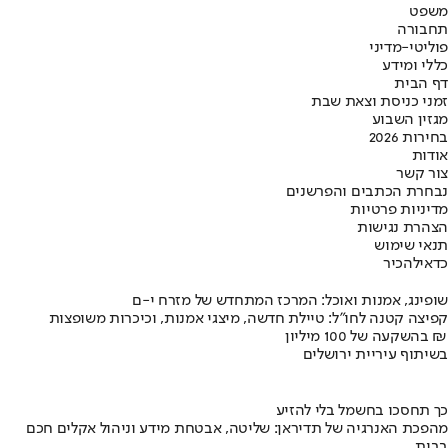
משפט
תחבורה
פוליטי-מדיני
כללי ומידע
דף הבית
זמני כניסת וצאת שבת
מגזין השבוע
בחירות 2026
אודות
צור קשר
נבחרת הכתבים והפרשנים
מדיניות פרטיות
הצהרת נגישות
תנאי שימוש
כדאי
להכיר
שופינג, אמנות ואוכל: המרכז המתחדש של מזרח י-ם
קפיצה קטנה לחו"ל: טיילת חדשה, מיצגי אמנות, וכיכרות משופצות
בהשקעה של 100 מיליון ₪
בשיתוף עיריית ירושלים
כך תחסכו בחשמל בלי להזיע
מהפכת האנרגיה של תדיראן: שליטה, אבטחת מידע וניהול אקלים חכם
בבית