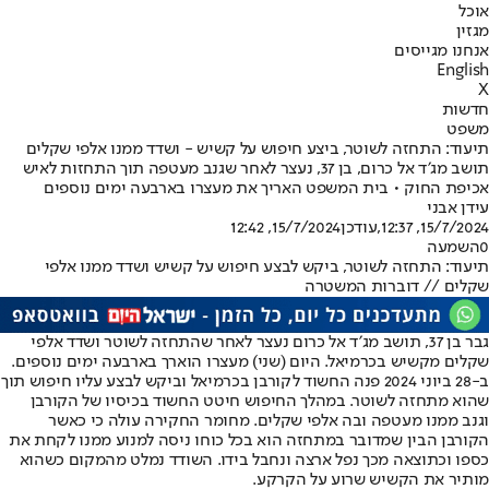
אוכל
מגזין
אנחנו מגייסים
English
X
חדשות
משפט
תיעוד: התחזה לשוטר, ביצע חיפוש על קשיש - ושדד ממנו אלפי שקלים
תושב מג׳ד אל כרום, בן 37, נעצר לאחר שגנב מעטפה תוך התחזות לאיש
אכיפת החוק • בית המשפט האריך את מעצרו בארבעה ימים נוספים
עידן אבני
15/7/2024, 12:37
,עודכן
15/7/2024, 12:42
0
השמעה
תיעוד: התחזה לשוטר, ביקש לבצע חיפוש על קשיש ושדד ממנו אלפי
שקלים // דוברות המשטרה
גבר בן 37, תושב מג׳ד אל כרום נעצר לאחר שהתחזה לשוטר ושדד אלפי
שקלים מקשיש בכרמיאל. היום (שני) מעצרו הוארך בארבעה ימים נוספים.
ב-28 ביוני 2024 פנה החשוד לקורבן בכרמיאל וביקש לבצע עליו חיפוש תוך
שהוא מתחזה לשוטר. במהלך החיפוש חיטט החשוד בכיסיו של הקורבן
וגנב ממנו מעטפה ובה אלפי שקלים. מחומר החקירה עולה כי כאשר
הקורבן הבין שמדובר במתחזה הוא בכל כוחו ניסה למנוע ממנו לקחת את
כספו וכתוצאה מכך נפל ארצה ונחבל בידו. השודד נמלט מהמקום כשהוא
מותיר את הקשיש שרוע על הקרקע.