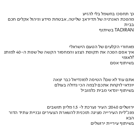
כך תחסכו בחשמל בלי להזיע
מהפכת האנרגיה של תדיראן: שליטה, אבטחת מידע וניהול אקלים חכם
בבית
בשיתוף TADIRAN
מאחורי הקלעים של הטעם הישראלי
איך אסם הפכה את תקופת הצנע והמחסור הקשה של שנות ה-40 למותג
לאומי?
בשיתוף אסם
אתם עוד לא שם? הטיסה למונדיאל כבר יצאה
יונדאי לוקחת אתכם לבמה הכי גדולה בעולם
בשיתוף יונדאי מבית כלמוביל
ירושלים 2040: העיר נערכת ל- 1.5 מליון תושבים
מנכ"לית העירייה מציגה תוכנית להשארת הצעירים ובניית עתיד הדור
הבא
בשיתוף עיריית ירושלים