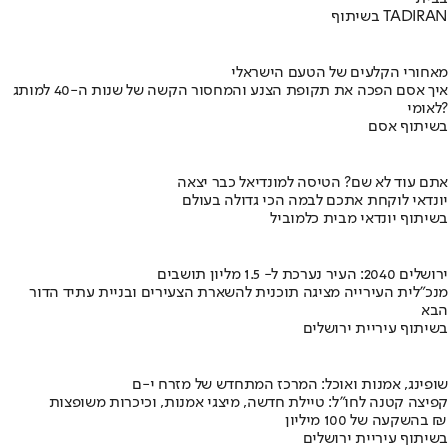
בשיתוף TADIRAN
מאחורי הקלעים של הטעם הישראלי
איך אסם הפכה את תקופת הצנע והמחסור הקשה של שנות ה-40 למותג
לאומי?
בשיתוף אסם
אתם עוד לא שם? הטיסה למונדיאל כבר יצאה
יונדאי לוקחת אתכם לבמה הכי גדולה בעולם
בשיתוף יונדאי מבית כלמוביל
ירושלים 2040: העיר נערכת ל- 1.5 מליון תושבים
מנכ"לית העירייה מציגה תוכנית להשארת הצעירים ובניית עתיד הדור
הבא
בשיתוף עיריית ירושלים
שופינג, אמנות ואוכל: המרכז המתחדש של מזרח י-ם
קפיצה קטנה לחו"ל: טיילת חדשה, מיצגי אמנות, וכיכרות משופצות
בהשקעה של 100 מיליון ₪
בשיתוף עיריית ירושלים