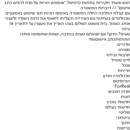
ראש משרד חקירות בתחנת כרמיאל: "אוספים ראיות על מנת להגיש כתב
אישום" // דוברות המשטרה
עם קבלת התלונה החלה המשטרה באיסוף ראיות תוך שימוש באמצעים
טכנולוגיים בשיתוף עם העירייה והצליחו לחשוף את זהות השודד ולעצור
אותו. כאמור, בית משפט השלום בעכו האריך את מעצרו עד לתאריך 18
ביוני.
טעינו? נתקן! אם מצאתם טעות בכתבה, נשמח שתשתפו אותנו
התחזות
כתב אישום
שוד
מדורים
ספורט
תרבות ובידור
לייף סטייל
אוכל
תיירות
טכנולוגיה ומדע
הורוסקופ
ForReal
מגזין השבוע
דעות
חדשות בארץ
חדשות בעולם
פוליטי
ביטחוני
חינוך
בריאות