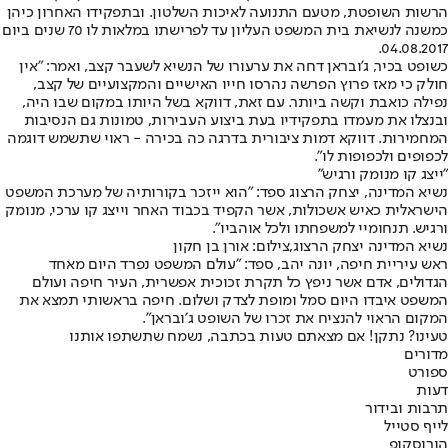
הרשות השופטת, מטעם התנועה לאיכות השלטון. ובתפקידו האחרון כיהן
כמשנה לנשיאת בית המשפט העליון עד לפרישתו במלאות לו 70 שנים ביום
04.08.2017.
כשופט בכיר, ג'ובראן דחה את ערעורו של הנשיא לשעבר קצב, ואמר: "אין
חולק כי מאז פרוץ הפרשה נהרסו חייו האישיים והמקצועיים של קצב,
נפילה כואבת וקשה ביותר. עם זאת, דווקא בשל היותו במקום שבו היה,
ובנצלו את מעמדו בתפקידיו בעת ביצוע העבירות, טמונות גם הנסיבות
המחמירות. דווקא דמות ציבורית בדרגה כה בכירה - ראוי שתשמש דוגמה
לכפופים ולכפופות לו".
"ייצג קו מנומק ורגיש"
נשיא המדינה, יצחק הרצוג ספד: "הוא ייזכר בקורותיה של מערכת המשפט
הישראלית כאיש אשכולות, אשר הקפיד בכבוד האחר וייצג קו ערכי, מנומק
ורגיש. תנחומיי למשפחתו ולכל אוהביו".
נשיא המדינה יצחק הרצוג,צילום: אורן בן חקון
ראש עיריית חיפה, יונה יהב, ספד: "עולם המשפט נפרד היום מאחד
הגדולים, אדם אשר ניפץ כל תקרת זכוכית אפשרית, העיר חיפה ועולם
המשפט איבדו היום סמל ומופת לצדק ושלום. חיפה בראשותי תמצא את
המקום הראוי להנציח את זכרו של השופט ג׳ובראן".
טעינו? נתקן! אם מצאתם טעות בכתבה, נשמח שתשתפו אותנו
מדורים
ספורט
דעות
תרבות ובידור
לייף סטייל
הורוסקופ