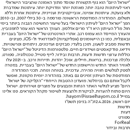
"ישראל היום" הוא גוף תקשורת שנוסד מתוך האמונה שהציבור הישראלי
ראוי לעיתונות טובה יותר, מאוזנת יותר ומדויקת יותר. עיתונות שמדברת
ולא צועקת. עיתונות אמינה, אובייקטיבית ועניינית. עיתונות אחרת וללא
תשלום. המהדורה המודפסת הראשונה פורסמה ב-30 ביולי 2007, וב-2010
הפך "ישראל היום" לעיתון הישראלי בעל שיעור החשיפה הגבוה ביותר בימי
חול. מו"ל העיתון היא ד"ר מרים אדלסון. העורך הראשי הוא עמר לחמנוביץ,
והעורך המייסד הוא עמוס רגב. אתרי האינטרנט של "ישראל היום" בעברית
ובאנגלית, כמו כן היישומונים (אפליקציות) לאנדרואיד ול-iOS, מציגים
חדשות מסביב לשעון, תוכן בלעדי, מבזקים ועדכונים, ניתוחים ופרשנויות,
וידיאו, פודקאסטים ושידורים חיים. פלטפורמות הדיגיטל של "ישראל היום"
כוללות ערוצי חדשות ודעות, תרבות ובידור, לייף סטייל, טכנולוגיה, ספורט,
כלכלה וצרכנות, בריאות, חיילים, אוכל, יהדות, תיירות ורכב. ב-2021 עלו
לאוויר האתר החדש והיישומון החדש של "ישראל היום" בעברית, במטרה
לספק לגולשים חוויה מהירה, עדכנית, בטוחה ונוחה. תכני המהדורה
המודפסת של העיתון זמינים גם באתר, במהדורה יומית מקוונת, ואפשר
לקבל אותם גם בניוזלטר. מועדון ההטבות הייחודי "הקליקה של ישראל
היום" מציע לגולשי האתר הנחות ומבצעים על מוצרים ושירותים. ישראל
היום פתוח להערות, לביקורת ולהצעות לשיפור מקהל הקוראים. פנו אלינו
במייל hayom@israelhayom.co.il.
יום ראשון, 12.4.2026
כ"ה בניסן תשפ"ו
חדשות
דעות
ספורט
ForReal
תרבות ובידור