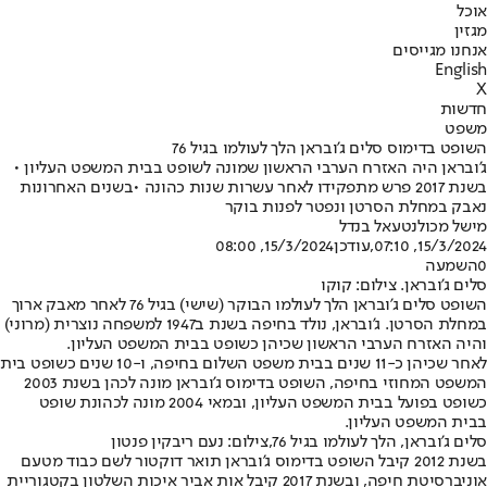
אוכל
מגזין
אנחנו מגייסים
English
X
חדשות
משפט
השופט בדימוס סלים ג'ובראן הלך לעולמו בגיל 76
ג'ובראן היה האזרח הערבי הראשון שמונה לשופט בבית המשפט העליון •
בשנת 2017 פרש מתפקידו לאחר עשרות שנות כהונה •בשנים האחרונות
נאבק במחלת הסרטן ונפטר לפנות בוקר
מישל מכול
נטעאל בנדל
15/3/2024, 07:10
,עודכן
15/3/2024, 08:00
0
השמעה
סלים ג'ובראן. צילום: קוקו
השופט סלים ג'ובראן הלך לעולמו הבוקר (‏שישי) בגיל 76 לאחר מאבק ארוך
במחלת הסרטן. ג'ובראן, נולד בחיפה בשנת ב1947 למשפחה נוצרית (מרוני)
והיה האזרח הערבי הראשון שכיהן כשופט בבית המשפט העליון.
לאחר שכיהן כ-11 שנים בבית משפט השלום בחיפה, ו-10 שנים כשופט בית
המשפט המחוזי בחיפה, השופט בדימוס ג'ובראן מונה לכהן בשנת 2003
כשופט בפועל בבית המשפט העליון, ובמאי 2004 מונה לכהונת שופט
בבית המשפט העליון.
סלים ג'ובראן, הלך לעולמו בגיל 76,צילום: נעם ריבקין פנטון
בשנת 2012 קיבל השופט בדימוס ג'ובראן תואר דוקטור לשם כבוד מטעם
אוניברסיטת חיפה, ובשנת 2017 קיבל אות אביר איכות השלטון בקטגוריית