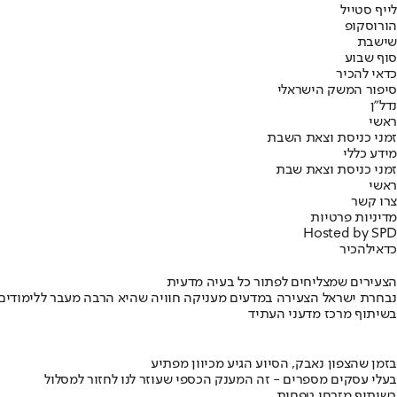
לייף סטייל
הורוסקופ
שישבת
סוף שבוע
כדאי להכיר
סיפור המשק הישראלי
נדל"ן
ראשי
זמני כניסת וצאת השבת
מידע כללי
זמני כניסת וצאת שבת
ראשי
צרו קשר
מדיניות פרטיות
Hosted by SPD
כדאי
להכיר
הצעירים שמצליחים לפתור כל בעיה מדעית
נבחרת ישראל הצעירה במדעים מעניקה חוויה שהיא הרבה מעבר ללימודים
בשיתוף מרכז מדעני העתיד
בזמן שהצפון נאבק, הסיוע הגיע מכיוון מפתיע
בעלי עסקים מספרים - זה המענק הכספי שעוזר לנו לחזור למסלול
בשיתוף מזרחי טפחות