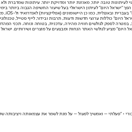
לעיתונות טובה יותר, מאוזנת יותר ומדויקת יותר. עיתונות שמדברת ולא צ
שלום. המהדורה המודפסת הראשונה פורסמה ב-30 ביולי 2007, וב-2010 הפך "ישראל היום" לעיתון הישראלי בעל שי
לחמנוביץ,
ל היום" כוללות ערוצי חדשות ודעות, תרבות ובידור, לייף סטייל, טכנולוגיה
ברית, במטרה לספק לגולשים חוויה מהירה, עדכנית, בטוחה ונוחה. תכני המה
ל היום" מציע לגולשי האתר הנחות ומבצעים על מוצרים ושירותים. ישראל 
י • "פעלתי – ואמשיך לפעול – על מנת לשמר את עצמאותה ויציבותה של