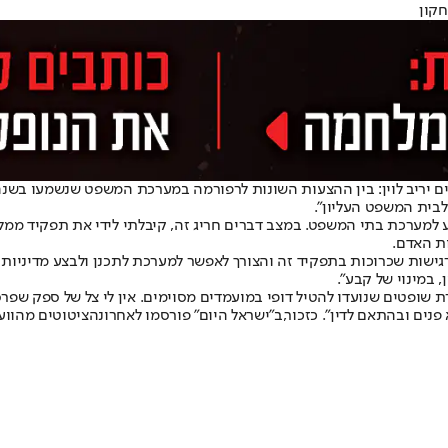
ים יריב לוין: בין ההצעות השונות לרפורמה במערכת המשפט שנשמעו בשנה 
וע למערכת בתי המשפט. במצב דברים חריג זה, קיבלתי לידי את תפקיד מ
ת האדם.
רגישות שכרוכות בתפקיד זה והצורך לאפשר למערכת לתכנן ולבצע מדיניות
במינוי של קבע".
רת שופטים שנועדו להטיל דופי במועמדים מסוימים. אין לי צל של ספק שפ
נים ובהתאם לדין". כזכור,
ב"ישראל היום" פורסמו לאחרונה
ציטוטים מהווע