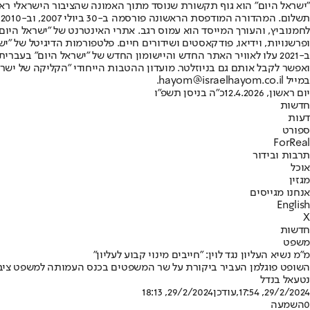
"ישראל היום" הוא גוף תקשורת שנוסד מתוך האמונה שהציבור הישראלי ראוי 
ת
ופרשנויות, וידיאו, פודקאסטים ושידורים חיים. פלטפורמות הדיגיטל של "ישרא
ב-2021 עלו לאוויר האתר החדש והיישומון החדש של "ישראל היום" בע
ואפשר לקבל אותם גם בניוזלטר. מועדון ההטבות הייחודי "הקליקה של ישרא
במייל hayom@israelhayom.co.il.
יום ראשון, 12.4.2026
כ"ה בניסן תשפ"ו
חדשות
דעות
ספורט
ForReal
תרבות ובידור
אוכל
מגזין
אנחנו מגייסים
English
X
חדשות
משפט
מ"מ נשיא העליון נגד לוין: "חייבים מינוי קבוע לעליון"
השופט פוגלמן העביר ביקורת על שר המשפטים בכנס העמותה למשפט ציבור
נטעאל בנדל
29/2/2024, 17:54
,עודכן
29/2/2024, 18:13
0
השמעה