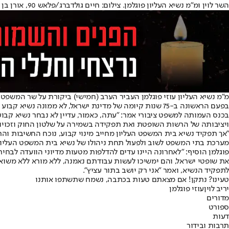
השר לוין ומ"מ נשיא העליון פוגלמן. צילום: חיים גולדברג/פלאש 90, אורן בן חקון
מ"מ נשיא העליון עוזי פוגלמן העביר הערב (חמישי) ביקורת על שר המשפט
בפעם הראשונה ב-75 שנות קיומה של מדינת ישראל, לא ממונה נשיא קבוע לבית המשפט העליון".
בכנס העמותה למשפט ציבורי אמר: "עתה, כאמור, עדיין לא נבחר נשיא קב
ויציבותה של הרשות השופטת ואת תפקידה בשמירה על שלטון החוק וזכויו
"אך תפקיד נשיא בית המשפט העליון מחייב מינוי קבוע, נוכח החשיבות וה
מערכת בתי המשפט לשוב ולפעול תחת ניהולו של נשיא בית המשפט העליון, 
פוגלמן הוסיף: "לאחרונה היינו עדים להדלפות מטעות מדיוני הוועדה לבחי
את שופטי ישראל, והם ימשיכו לעשות עבודתם נאמנה, ללא מורא ללא משוא פ
לתפקיד הנשיא, ואמר "אני רק יושב בתור עציץ".
טעינו? נתקן! אם מצאתם טעות בכתבה, נשמח שתשתפו אותנו
יריב לוין
עוזי פוגלמן
מדורים
ספורט
דעות
תרבות ובידור