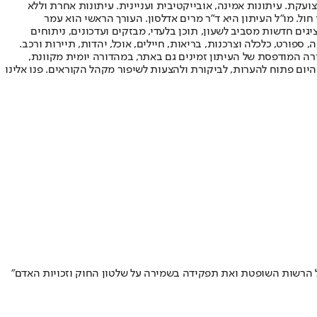
ועקת. עיתונות אמינה, אובייקטיבית ועניינית. עיתונות אחרת וללא
עור החשיפה הגבוה ביותר בימי חול. מו"ל העיתון היא ד"ר מרים אדלסון. העורך הראשי הוא עמר
 והעורך המייסד הוא עמוס רגב. אתרי האינטרנט של "ישראל היום" בעברית ובאנגלית, כמו כן היישומונים (אפליקציות) לאנדרואיד ול-iOS, מציגים חדשות מסביב לשעון, תוכן בלעדי, מבזקים ועדכונים, ניתוחים
, ספורט, כלכלה וצרכנות, בריאות, חיילים, אוכל, יהדות, תיירות ורכב.
דורה המודפסת של העיתון זמינים גם באתר, במהדורה יומית מקוונת,
היום פתוח להערות, לביקורת ולהצעות לשיפור מקהל הקוראים. פנו אלינו
 הרשות השופטת ואת תפקידה בשמירה על שלטון החוק וזכויות האדם"