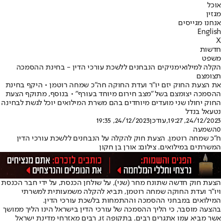
אוכל
מגזין
אנחנו מגייסים
English
X
חדשות
משפט
הקלה למילואימניקים הנבחנים ללשכת עורכי הדין - בחינת ההסמכה
תצומצם
את הצעת החוק יזם יו"ר ועדת החוקה חה"כ שמחה רוטמן • היקף בחינת
ההסמכה יצומצם בשל "מצב חירום מיוחד בעורף" • בנוסף, מתוקף הצעת
החוק יחולו שני מועדים מיוחדים בהם משרת המילואים יוכל לגשת לבחינה
נטעאל בנדל
24/12/2023, 19:27
,עודכן
24/12/2023, 19:35
0
השמעה
ח"כ שמחה רוטמן. הצעת חוק להקלה על הנבחנים ללשכת עורכי הדין
המשרתים במילואים. צילום: אורן בן חקון
הצעת חוק חדשה שתונח מחר (שני), על שולחן הכנסת, על ידי חבר הכנסת
ויו"ר ועדת החוקה שמחה רוטמן, תביא להקלה משמעותית למשרתי
המילואים במבחני ההסמכה וההתמחות בלשכת עורכי הדין.
בהצעה מוסבר, כי הליך ההסמכה של עורכי הדין בישראל הינו הליך ממושך
אשר מביא עמו אתגרים רבים. בתקופה זו, רבים מאזרחי מדינת ישראל