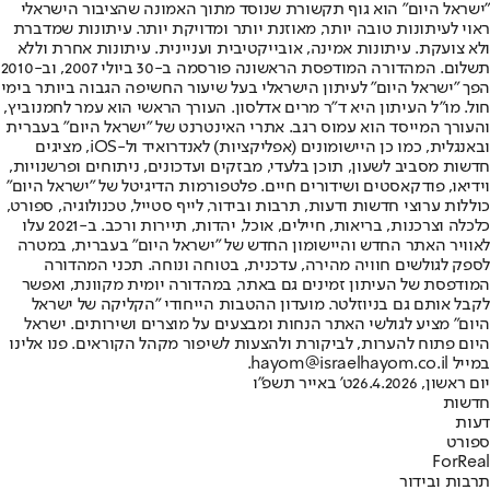
"ישראל היום" הוא גוף תקשורת שנוסד מתוך האמונה שהציבור הישראלי
ראוי לעיתונות טובה יותר, מאוזנת יותר ומדויקת יותר. עיתונות שמדברת
ולא צועקת. עיתונות אמינה, אובייקטיבית ועניינית. עיתונות אחרת וללא
תשלום. המהדורה המודפסת הראשונה פורסמה ב-30 ביולי 2007, וב-2010
הפך "ישראל היום" לעיתון הישראלי בעל שיעור החשיפה הגבוה ביותר בימי
חול. מו"ל העיתון היא ד"ר מרים אדלסון. העורך הראשי הוא עמר לחמנוביץ,
והעורך המייסד הוא עמוס רגב. אתרי האינטרנט של "ישראל היום" בעברית
ובאנגלית, כמו כן היישומונים (אפליקציות) לאנדרואיד ול-iOS, מציגים
חדשות מסביב לשעון, תוכן בלעדי, מבזקים ועדכונים, ניתוחים ופרשנויות,
וידיאו, פודקאסטים ושידורים חיים. פלטפורמות הדיגיטל של "ישראל היום"
כוללות ערוצי חדשות ודעות, תרבות ובידור, לייף סטייל, טכנולוגיה, ספורט,
כלכלה וצרכנות, בריאות, חיילים, אוכל, יהדות, תיירות ורכב. ב-2021 עלו
לאוויר האתר החדש והיישומון החדש של "ישראל היום" בעברית, במטרה
לספק לגולשים חוויה מהירה, עדכנית, בטוחה ונוחה. תכני המהדורה
המודפסת של העיתון זמינים גם באתר, במהדורה יומית מקוונת, ואפשר
לקבל אותם גם בניוזלטר. מועדון ההטבות הייחודי "הקליקה של ישראל
היום" מציע לגולשי האתר הנחות ומבצעים על מוצרים ושירותים. ישראל
היום פתוח להערות, לביקורת ולהצעות לשיפור מקהל הקוראים. פנו אלינו
במייל hayom@israelhayom.co.il.
יום ראשון, 26.4.2026
ט' באייר תשפ"ו
חדשות
דעות
ספורט
ForReal
תרבות ובידור