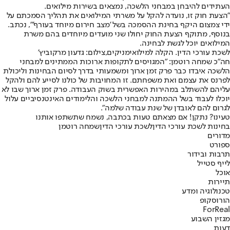
העתידים להיבחן במבחני הלשכה, נמצאים בשירות מילואים.
"הצעת חוק זו, נועדה להקל על משרתי המילואים את תהליך הסמכתם על
ידי צמצום היקף בחינת ההסמכה בשל 'מצב חירום מיוחד בעורף'", נכתב.
בנוסף, מתוקף הצעת החוק יחולו שני מועדים מיוחדים בהם משרת
המילואים יוכל לגשת לבחינה.
לשכת עורכי הדין. הקלה למילואימניקים,צילום: גדעון מרקוביץ'
חה״כ שמחה רוטמן: "המגויסים לתקופות ארוכות הממתינים למבחני
הלשכה איבדו כבר פרק זמן ארוך ומשמעותי בדרך לסיום הבחינות וליכולת
לפרנס את עצמם ואת משפחתם. זו המחויבות של כולנו לסייע להם ולהקל
עליהם להשתלב במהירות האפשרית בשוק העבודה. פרק זמן ארוך שבו לא
יוכלו לעבוד בשל ההמתנה למבחני הלשכה והלימודים האינטנסיביים עלול
לגרום להם לאובדן של שנת עבודה שלמה".
טעינו? נתקן! אם מצאתם טעות בכתבה, נשמח שתשתפו אותנו
בחינות לשכת עורכי הדין
לשכת עורכי הדין
שמחה רוטמן
מדורים
ספורט
תרבות ובידור
לייף סטייל
אוכל
תיירות
טכנולוגיה ומדע
הורוסקופ
ForReal
מגזין השבוע
דעות