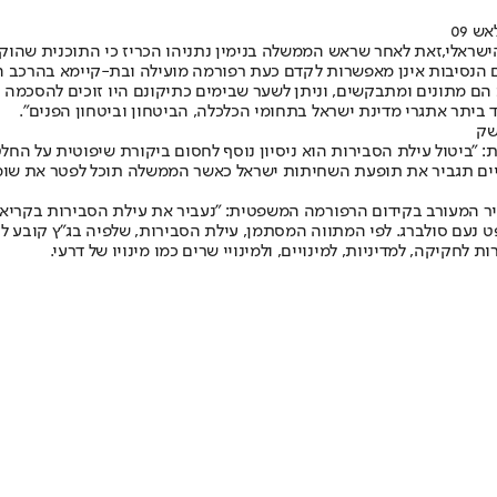
ש 09
שראלי,
זאת לאחר שראש הממשלה בנימין נתניהו הכריז כי התוכנית שהוק
אם הנסיבות אינן מאפשרות לקדם כעת רפורמה מועילה ובת-קיימא בהרכב 
הם מתונים ומתבקשים, וניתן לשער שבימים כתיקונם היו זוכים להסכמה 
 ביתר אתגרי מדינת ישראל בתחומי הכלכלה, הביטחון וביטחון הפנים".
שק
ביטול עילת הסבירות הוא ניסיון נוסף לחסום ביקורת שיפוטית על החלט
ינויים תגביר את תופעת השחיתות ישראל כאשר הממשלה תוכל לפטר את שו
ר המעורב בקידום הרפורמה המשפטית: "נעביר את עילת הסבירות בקריאה 
עם סולברג. לפי המתווה המסתמן, עילת הסבירות, שלפיה בג"ץ קובע לעית
חקיקה, למדיניות, למינויים, ולמינויי שרים כמו מינויו של דרעי.