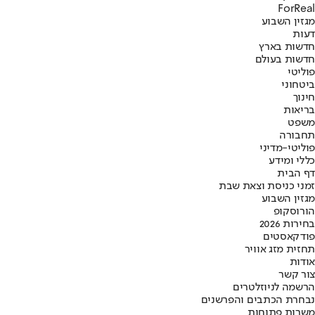
ForReal
מגזין השבוע
דעות
חדשות בארץ
חדשות בעולם
פוליטי
ביטחוני
חינוך
בריאות
משפט
תחבורה
פוליטי-מדיני
כללי ומידע
דף הבית
זמני כניסת וצאת שבת
מגזין השבוע
הורוסקופ
בחירות 2026
פודקאסטים
תחזית מזג אוויר
אודות
צור קשר
הרשמה לניוזלטרים
נבחרת הכתבים והפרשנים
משרות פתוחות