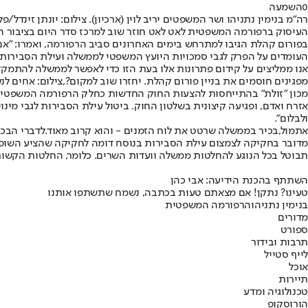
0
השמעה
רה"מ בנימין נתניהו ושר המשפטים יריב לוין (ארכיון). צילום: יונתן זינדל/פלא
העיסוק ברפורמה המשפטית לאט לאט חוזר שוב למרכז סדר היום בציבור הי
בפורום קהלת הגיבו למתרחש בימים האחרונים סביב הרפורמה, ואמרו: "‏
העומדים על הפרק לגבי סמכויות היועץ המשפטי לממשלה ועילת הסבירות 
‏אנו ממליצים על קידום פתרונות אלו בעת הזו כדי לאפשר לממשלה להתמקד
מפגינים חוסמים את בניין פורום קהלת. יחזרו שוב למקום?,צילום: אחים לנ
מכון "זולת" בהתייחסות להצעות החוק החדשות כחלק הרפורמה המשפטית: "
אזרח ואדם, ופגיעה קיצונית בשלטון החוק. ביטול עילת הסבירות לגבי מ
ולבלום".
אתמול,
בכיר בממשלה שרטט את לוח הזמנים - והוא קרוב מאוד.
לדברי הבכי
מדובר בחקיקה לצמצום עילת הסבירות בנוסח דומה לחקיקה שהציע השופט נ
תבוטל בכל הנוגע להחלטות ממשלה וועדות השרים. כלומר, החלטות הקשורות ל
השתתף בהכנת הידיעה: אבי כהן
טעינו? נתקן! אם מצאתם טעות בכתבה, נשמח שתשתפו אותנו
בנימין נתניהו
הרפורמה המשפטית
מדורים
ספורט
תרבות ובידור
לייף סטייל
אוכל
תיירות
טכנולוגיה ומדע
הורוסקופ