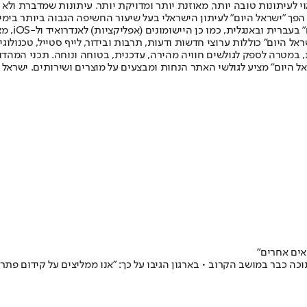
לעיתונות טובה יותר, מאוזנת יותר ומדויקת יותר. עיתונות שמדברת ולא צ
שלום. המהדורה המודפסת הראשונה פורסמה ב-30 ביולי 2007, וב-2010 הפך "ישראל היום" לעיתון הישראלי בעל שי
לחמנוביץ,
ל היום" כוללות ערוצי חדשות ודעות, תרבות ובידור, לייף סטייל, טכנולוגיה
ברית, במטרה לספק לגולשים חוויה מהירה, עדכנית, בטוחה ונוחה. תכני המה
ל היום" מציע לגולשי האתר הנחות ומבצעים על מוצרים ושירותים. ישראל 
אים אחרים"
ה כבר במושב הקרוב • בארגון הגיבו על כך: "‏אנו ממליצים על קידום פת