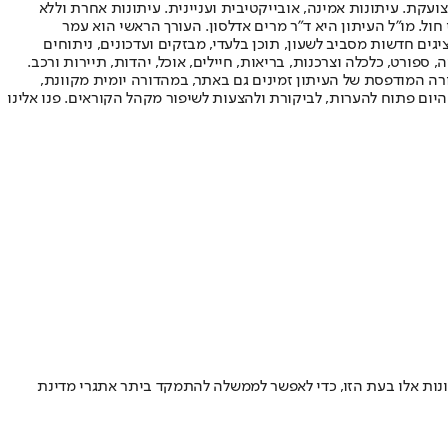
ועקת. עיתונות אמינה, אובייקטיבית ועניינית. עיתונות אחרת וללא
עור החשיפה הגבוה ביותר בימי חול. מו"ל העיתון היא ד"ר מרים אדלסון. העורך הראשי הוא עמר
 והעורך המייסד הוא עמוס רגב. אתרי האינטרנט של "ישראל היום" בעברית ובאנגלית, כמו כן היישומונים (אפליקציות) לאנדרואיד ול-iOS, מציגים חדשות מסביב לשעון, תוכן בלעדי, מבזקים ועדכונים, ניתוחים
, ספורט, כלכלה וצרכנות, בריאות, חיילים, אוכל, יהדות, תיירות ורכב.
דורה המודפסת של העיתון זמינים גם באתר, במהדורה יומית מקוונת,
היום פתוח להערות, לביקורת ולהצעות לשיפור מקהל הקוראים. פנו אלינו
רונות אלו בעת הזו, כדי לאפשר לממשלה להתמקד ביתר אתגרי מדינת