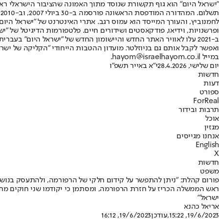
"ישראל היום" הוא גוף תקשורת שנוסד מתוך האמונה שהציבור הישראלי ראוי 
ת
ופרשנויות, וידיאו, פודקאסטים ושידורים חיים. פלטפורמות הדיגיטל של "ישרא
ב-2021 עלו לאוויר האתר החדש והיישומון החדש של "ישראל היום" בע
ואפשר לקבל אותם גם בניוזלטר. מועדון ההטבות הייחודי "הקליקה של ישרא
במייל hayom@israelhayom.co.il.
יום שלישי, 28.4.2026
י"א באייר תשפ"ו
חדשות
דעות
ספורט
ForReal
תרבות ובידור
אוכל
מגזין
אנחנו מגייסים
English
X
חדשות
משפט
פורום קהלת: "ניתן להתפשר על קידום חלקי של הרפורמה, ולהתעסק בנוש
ראש הממשלה הכריז על חזרת הרפורמה, ומסתמן כי יקודמו שני חוקים מתוכ
ישראל"
אריאל כהנא
19/6/2023, 15:22
,עודכן
19/6/2023, 16:12