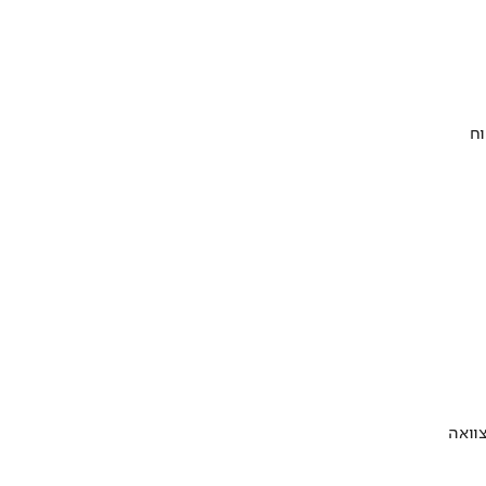
וח
וואה