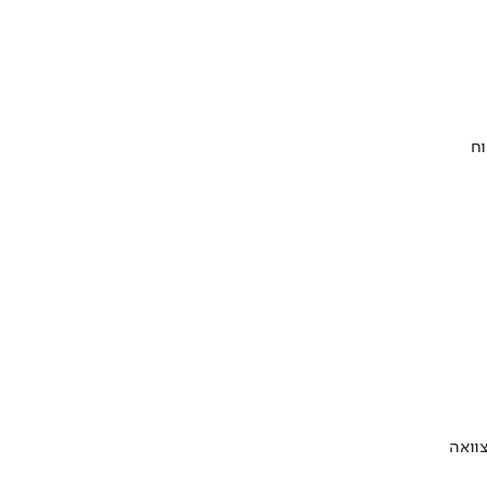
וח
וואה