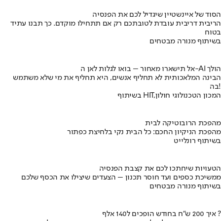
הסוד של איינשטיין שיגדיל לכם את הפנסיה
הריבית דריבית עובדת לטובתכם רק אם תתחילו מוקדם. כך תבנו עתיד
בטוח
בשיתוף מנורה מבטחים
אל תישארו מאחור – בואו לגלות לאן ה-AI הולך
הבינה המלאכותית לא תחליף אנשים, היא תחליף את מי שלא משתמש
בה!
בשיתוף HIT,המכון הטכנולוגי חולון
מהפכת הרובוטיקה לבית
מהפכת הניקיון החכם: כל הבית נקי בלחיצת כפתור
בשיתוף רונלייט
הטעויות שיחתכו לכם את קצבת הפנסיה
ממשיכת כספים ועד חוסר תכנון – הצעדים שיצילו את הכסף שלכם
בשיתוף מנורה מבטחים
איך 200 ש"ח בחודש הופכים ל140 אלף ?