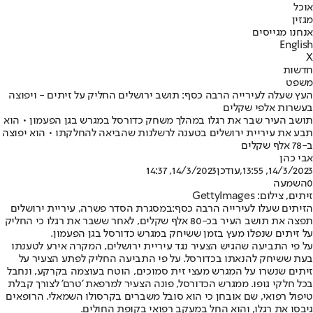
אוכל
מגזין
אנחנו מגייסים
English
X
חדשות
משפט
העץ שעלה לעירייה הרבה כסף: תושב ירושלים החליק על זיתים - ויפוצה
בעשרות אלפי שקלים
תושב העיר שבר את רגלו במהלך משחק כדורסל במגרש בגן הפעמון • הוא
תבע את עיריית ירושלים בטענה לרשלנות שהביאה להחלקתו • הוא יפוצה
ב-78 אלף שקלים
אבי כהן
14/3/2023, 13:55
,עודכן
14/3/2023, 14:37
0
השמעה
זיתים, צילום: GettyImages
הזיתים שעלו לעירייה הרבה כסף:
במסגרת הסדר פשרה, עיריית ירושלים
תפצה את תושב העיר בכ-80 אלף שקלים, לאחר ששבר את רגלו כי החליק
על זיתים שנפלו מעץ בזמן ששיחק במגרש כדורסל בגן הפעמון.
על פי התביעה שהגיש הצעיר נגד עיריית ירושלים, המקרה אירע לטענתו
בעת ששיחק להנאתו בכדורסל. על פי התביעה החליק לפתע הצעיר על
זיתים שנשרו על המגרש מעצי זית סמוכים, הוטח בעוצמה בקרקע, ונחבל
בכל חלקי גופו. ממגרש הכדורסל, פונה הצעיר למרפאת 'טרם' לצורך קבלת
טיפול רפואי, שם אובחן כי הוא סובל משברים בקרסולו השמאלי. הרופאים
גיבסו את רגלו, והוא החל במעקב רפואי בקופת החולים.