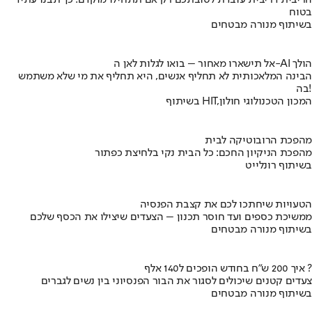
הריבית דריבית עובדת לטובתכם רק אם תתחילו מוקדם. כך תבנו עתיד
בטוח
בשיתוף מנורה מבטחים
אל תישארו מאחור – בואו לגלות לאן ה-AI הולך
הבינה המלאכותית לא תחליף אנשים, היא תחליף את מי שלא משתמש
בה!
בשיתוף HIT,המכון הטכנולוגי חולון
מהפכת הרובוטיקה לבית
מהפכת הניקיון החכם: כל הבית נקי בלחיצת כפתור
בשיתוף רונלייט
הטעויות שיחתכו לכם את קצבת הפנסיה
ממשיכת כספים ועד חוסר תכנון – הצעדים שיצילו את הכסף שלכם
בשיתוף מנורה מבטחים
איך 200 ש"ח בחודש הופכים ל140 אלף ?
צעדים קטנים שיכולים לסגור את הבור הפנסיוני בין נשים לגברים
בשיתוף מנורה מבטחים