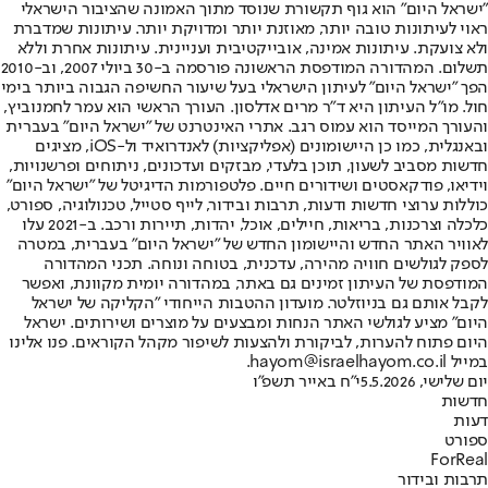
"ישראל היום" הוא גוף תקשורת שנוסד מתוך האמונה שהציבור הישראלי
ראוי לעיתונות טובה יותר, מאוזנת יותר ומדויקת יותר. עיתונות שמדברת
ולא צועקת. עיתונות אמינה, אובייקטיבית ועניינית. עיתונות אחרת וללא
תשלום. המהדורה המודפסת הראשונה פורסמה ב-30 ביולי 2007, וב-2010
הפך "ישראל היום" לעיתון הישראלי בעל שיעור החשיפה הגבוה ביותר בימי
חול. מו"ל העיתון היא ד"ר מרים אדלסון. העורך הראשי הוא עמר לחמנוביץ,
והעורך המייסד הוא עמוס רגב. אתרי האינטרנט של "ישראל היום" בעברית
ובאנגלית, כמו כן היישומונים (אפליקציות) לאנדרואיד ול-iOS, מציגים
חדשות מסביב לשעון, תוכן בלעדי, מבזקים ועדכונים, ניתוחים ופרשנויות,
וידיאו, פודקאסטים ושידורים חיים. פלטפורמות הדיגיטל של "ישראל היום"
כוללות ערוצי חדשות ודעות, תרבות ובידור, לייף סטייל, טכנולוגיה, ספורט,
כלכלה וצרכנות, בריאות, חיילים, אוכל, יהדות, תיירות ורכב. ב-2021 עלו
לאוויר האתר החדש והיישומון החדש של "ישראל היום" בעברית, במטרה
לספק לגולשים חוויה מהירה, עדכנית, בטוחה ונוחה. תכני המהדורה
המודפסת של העיתון זמינים גם באתר, במהדורה יומית מקוונת, ואפשר
לקבל אותם גם בניוזלטר. מועדון ההטבות הייחודי "הקליקה של ישראל
היום" מציע לגולשי האתר הנחות ומבצעים על מוצרים ושירותים. ישראל
היום פתוח להערות, לביקורת ולהצעות לשיפור מקהל הקוראים. פנו אלינו
במייל hayom@israelhayom.co.il.
יום שלישי, 5.5.2026
י"ח באייר תשפ"ו
חדשות
דעות
ספורט
ForReal
תרבות ובידור