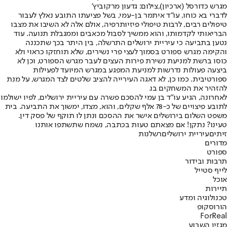
מגרש כדורסל (ארכיון),צילום: גדעון מרקוביץ'
לדברי בא כוחו, עו"ד איתמר בן-עמי, בשל פציעתו התובע נאלץ לעבור
טיפולים רבים, לרבות טיפולי פיזיותרפיה, אולם אלה לא השיבו את מצבו
הבריאותי לקדמותו, והוא ממשיך לסבול מכאבים וממגבלת תנועה. עוד
נטען בתביעה כי עיריית ירושלים התרשלה, בין היתר בכך שתכננה
והקימה מגרש ספורט בסמוך לעצי פרי נשירים, שלא תוחזקו כראוי ולא
כוסו ברשת למניעת נשירת פירות העצים לעבר מגרש הספורט, וכן לא
ביצעה פעולות נדרשות למניעת המפגע במגרש המיועד לפעילות
ספורטיבית. כמו כן, לא דאגה העירייה להציב שלטים לצד המגרש, על מנת
להזהיר את המשחקים בו.
לאחרונה, הגיע עו"ד בן עמי להסכם פשרה עם עיריית ירושלים, לפיו ישולמו
לתובע פיצויים של כ-78 אלף שקלים, והוא, מצדו, ימשוך את התביעה. בית
משפט השלום בירושלים אישר את ההסכם ונתן לו תוקף של פסק דין.
טעינו? נתקן! אם מצאתם טעות בכתבה, נשמח שתשתפו אותנו
זיתים
עיריית ירושלים
רשלנות
מדורים
ספורט
תרבות ובידור
לייף סטייל
אוכל
תיירות
טכנולוגיה ומדע
הורוסקופ
ForReal
מגזין השבוע