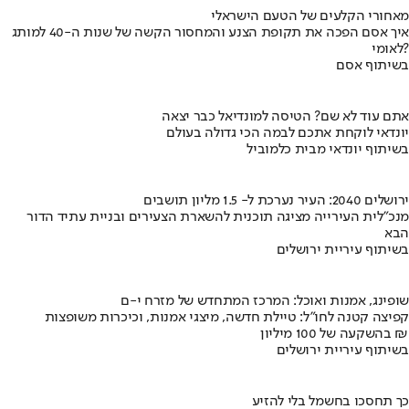
מאחורי הקלעים של הטעם הישראלי
איך אסם הפכה את תקופת הצנע והמחסור הקשה של שנות ה-40 למותג
לאומי?
בשיתוף אסם
אתם עוד לא שם? הטיסה למונדיאל כבר יצאה
יונדאי לוקחת אתכם לבמה הכי גדולה בעולם
בשיתוף יונדאי מבית כלמוביל
ירושלים 2040: העיר נערכת ל- 1.5 מליון תושבים
מנכ"לית העירייה מציגה תוכנית להשארת הצעירים ובניית עתיד הדור
הבא
בשיתוף עיריית ירושלים
שופינג, אמנות ואוכל: המרכז המתחדש של מזרח י-ם
קפיצה קטנה לחו"ל: טיילת חדשה, מיצגי אמנות, וכיכרות משופצות
בהשקעה של 100 מיליון ₪
בשיתוף עיריית ירושלים
כך תחסכו בחשמל בלי להזיע