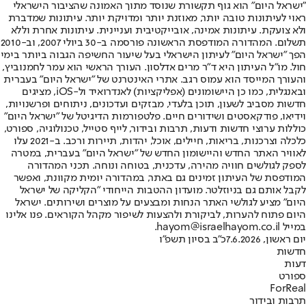
"ישראל היום" הוא גוף תקשורת שנוסד מתוך האמונה שהציבור הישראלי
ראוי לעיתונות טובה יותר, מאוזנת יותר ומדויקת יותר. עיתונות שמדברת
ולא צועקת. עיתונות אמינה, אובייקטיבית ועניינית. עיתונות אחרת וללא
תשלום. המהדורה המודפסת הראשונה פורסמה ב-30 ביולי 2007, וב-2010
הפך "ישראל היום" לעיתון הישראלי בעל שיעור החשיפה הגבוה ביותר בימי
חול. מו"ל העיתון היא ד"ר מרים אדלסון. העורך הראשי הוא עמר לחמנוביץ,
והעורך המייסד הוא עמוס רגב. אתרי האינטרנט של "ישראל היום" בעברית
ובאנגלית, כמו כן היישומונים (אפליקציות) לאנדרואיד ול-iOS, מציגים
חדשות מסביב לשעון, תוכן בלעדי, מבזקים ועדכונים, ניתוחים ופרשנויות,
וידיאו, פודקאסטים ושידורים חיים. פלטפורמות הדיגיטל של "ישראל היום"
כוללות ערוצי חדשות ודעות, תרבות ובידור, לייף סטייל, טכנולוגיה, ספורט,
כלכלה וצרכנות, בריאות, חיילים, אוכל, יהדות, תיירות ורכב. ב-2021 עלו
לאוויר האתר החדש והיישומון החדש של "ישראל היום" בעברית, במטרה
לספק לגולשים חוויה מהירה, עדכנית, בטוחה ונוחה. תכני המהדורה
המודפסת של העיתון זמינים גם באתר, במהדורה יומית מקוונת, ואפשר
לקבל אותם גם בניוזלטר. מועדון ההטבות הייחודי "הקליקה של ישראל
היום" מציע לגולשי האתר הנחות ומבצעים על מוצרים ושירותים. ישראל
היום פתוח להערות, לביקורת ולהצעות לשיפור מקהל הקוראים. פנו אלינו
במייל hayom@israelhayom.co.il.
יום ראשון, 7.6.2026
כ"ב בסיון תשפ"ו
חדשות
דעות
ספורט
ForReal
תרבות ובידור