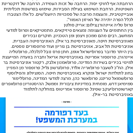
הרחבתה אף לחוקי יסוד, הרחבה של זכות העמידה, הרחבה של דוקטרינת
השפיטות, הרחבת השימוש בעילת הסבירות, שימוש בפרשנות תכליתית
אובייקטיבית, והעצמה מרובה של סמכויות היועמ"שים. כל אלו הצטברו
לכלל הפרה יתירה של האיזון האמור".
פרופ' טליה איינהורן,צילום: אריק סולטן
בין החתומים על העצומה נמצאים פיזיקאים, מתמטיקאים ופרופ' למדעי
המחשב, רבים מהם ממכון ויצמן ומן הטכניון, חוקרים ובכירים
מאוניברסיטת חיפה, מאוניברסיטת בר אילן, האוניברסיטה העברית,
אוניברסיטת תל אביב, אוניברסיטת בן גוריון ועוד פרופסורים נוספים.
בין היתר מדובר בפרופ'
ישראל אומן
, חתן פרס נובל לכלכלה, פרופ'
טליה
איינהורן
, פרופסור אמריטה באוניברסיטת אריאל וחברה בוועדה המייעצת
למינוי בכירים בשירות המדינה, פרופ'
אמנון אלבק
, רקטור אוניברסיטת בר
אילן, הח"כ לשעבר פרופ'
אריה אלדד
, פרופ'
גרשון גליל
, פרופסור מן המניין
בחוג לתולדות ישראל ומקרא באוניברסיטת חיפה, הסוציולוג והפילוסוף
פרופ'
שמואל טרינגו
, פרופ'
אשר כהן
, מרצה למדעי המדינה, פרופ'
לימור
סמימיאן דרש
, מומחית במדיניות ציבורית וממשל, ההיסטוריון פרופ'
אפרים
קארש
ופרופ'
יעקב שפיגל
, פרופסור אמריטוס במחלקה לתלמוד
באוניברסיטת בר-אילן.