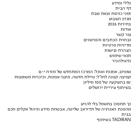
כללי ומידע
דף הבית
זמני כניסת וצאת שבת
מגזין השבוע
בחירות 2026
אודות
צור קשר
נבחרת הכתבים והפרשנים
מדיניות פרטיות
הצהרת נגישות
תנאי שימוש
כדאי
להכיר
שופינג, אמנות ואוכל: המרכז המתחדש של מזרח י-ם
קפיצה קטנה לחו"ל: טיילת חדשה, מיצגי אמנות, וכיכרות משופצות
בהשקעה של 100 מיליון ₪
בשיתוף עיריית ירושלים
כך תחסכו בחשמל בלי להזיע
מהפכת האנרגיה של תדיראן: שליטה, אבטחת מידע וניהול אקלים חכם
בבית
בשיתוף TADIRAN