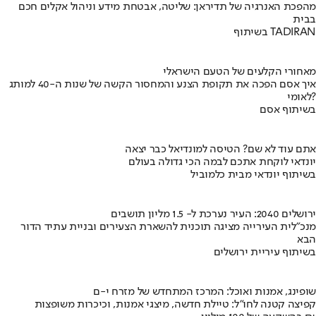
מהפכת האנרגיה של תדיראן: שליטה, אבטחת מידע וניהול אקלים חכם
בבית
בשיתוף TADIRAN
מאחורי הקלעים של הטעם הישראלי
איך אסם הפכה את תקופת הצנע והמחסור הקשה של שנות ה-40 למותג
לאומי?
בשיתוף אסם
אתם עוד לא שם? הטיסה למונדיאל כבר יצאה
יונדאי לוקחת אתכם לבמה הכי גדולה בעולם
בשיתוף יונדאי מבית כלמוביל
ירושלים 2040: העיר נערכת ל- 1.5 מליון תושבים
מנכ"לית העירייה מציגה תוכנית להשארת הצעירים ובניית עתיד הדור
הבא
בשיתוף עיריית ירושלים
שופינג, אמנות ואוכל: המרכז המתחדש של מזרח י-ם
קפיצה קטנה לחו"ל: טיילת חדשה, מיצגי אמנות, וכיכרות משופצות