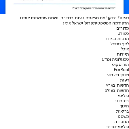
טעינו? נתקן! אם מצאתם טעות בכתבה, נשמח שתשתפו אותנו
הרפורמה המשפטית
פרופ' ישראל אומן
מדורים
ספורט
תרבות ובידור
לייף סטייל
אוכל
תיירות
טכנולוגיה ומדע
הורוסקופ
ForReal
מגזין השבוע
דעות
חדשות בארץ
חדשות בעולם
פוליטי
ביטחוני
חינוך
בריאות
משפט
תחבורה
פוליטי-מדיני