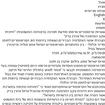
אוכל
מגזין
אנחנו מגייסים
English
X
חדשות
משפט
עשרות פרופסורים פרסמו מודעת תמיכה ברפורמה המשפטית: "חיונית
עקב המהפכה של אהרן ברק"
הצהרת אנשי האקדמיה הבכירים נעשתה ביוזמת חוג הפרופסורים לחוסן
מדיני וכלכלי • בין החותמים: הפרופסורים ישראל אומן וטליה איינהורן
נטעאל בנדל
2/3/2023, 16:37
,עודכן
2/3/2023, 17:05
0
השמעה
פרופ' ישראל אומן, צילום: אוקרן בן חקון
120 פרופסורים ממגוון מוסדות אקדמיים פרסמו היום (חמישי) עצומה בעד
הרפורמה המשפטית וקבעו כי "אסור לפגוע בתהליך החיוני של תיקון
מערכת המשפט, שבשנים האחרונות הסיגה באופן מופרז מאוד את גבול
הרשויות האחרות". הצהרת אנשי האקדמיה הבכירים נעשתה ביוזמת חוג
הפרופסורים לחוסן מדיני וכלכלי.
במכתבם של הפרופסורים שהתפרסם נאמר כי "רפורמה מקיפה במערכת
המשפט היא חיונית עקב המהפכה החוקתית שהוביל פרופ' אהרן ברק
אשר הפרה את האיזון בין הרשויות בישראל".
עוד הם כתבו: "הפרת האיזון בין הרשויות והעצמת כוחו של בית המשפט
נעשו באמצעות כלים מגוונים: ביקורת שיפוטית על חקיקה ראשית ובפרט