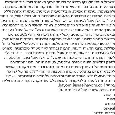
"ישראל היום" הוא גוף תקשורת שנוסד מתוך האמונה שהציבור הישראלי
ראוי לעיתונות טובה יותר, מאוזנת יותר ומדויקת יותר. עיתונות שמדברת
ולא צועקת. עיתונות אמינה, אובייקטיבית ועניינית. עיתונות אחרת וללא
תשלום. המהדורה המודפסת הראשונה פורסמה ב-30 ביולי 2007, וב-2010
הפך "ישראל היום" לעיתון הישראלי בעל שיעור החשיפה הגבוה ביותר בימי
חול. מו"ל העיתון היא ד"ר מרים אדלסון. העורך הראשי הוא עמר לחמנוביץ,
והעורך המייסד הוא עמוס רגב. אתרי האינטרנט של "ישראל היום" בעברית
ובאנגלית, כמו כן היישומונים (אפליקציות) לאנדרואיד ול-iOS, מציגים
חדשות מסביב לשעון, תוכן בלעדי, מבזקים ועדכונים, ניתוחים ופרשנויות,
וידיאו, פודקאסטים ושידורים חיים. פלטפורמות הדיגיטל של "ישראל היום"
כוללות ערוצי חדשות ודעות, תרבות ובידור, לייף סטייל, טכנולוגיה, ספורט,
כלכלה וצרכנות, בריאות, חיילים, אוכל, יהדות, תיירות ורכב. ב-2021 עלו
לאוויר האתר החדש והיישומון החדש של "ישראל היום" בעברית, במטרה
לספק לגולשים חוויה מהירה, עדכנית, בטוחה ונוחה. תכני המהדורה
המודפסת של העיתון זמינים גם באתר, במהדורה יומית מקוונת, ואפשר
לקבל אותם גם בניוזלטר. מועדון ההטבות הייחודי "הקליקה של ישראל
היום" מציע לגולשי האתר הנחות ומבצעים על מוצרים ושירותים. ישראל
היום פתוח להערות, לביקורת ולהצעות לשיפור מקהל הקוראים. פנו אלינו
במייל hayom@israelhayom.co.il.
יום שלישי, 12.5.2026
כ"ה באייר תשפ"ו
חדשות
דעות
ספורט
ForReal
תרבות ובידור