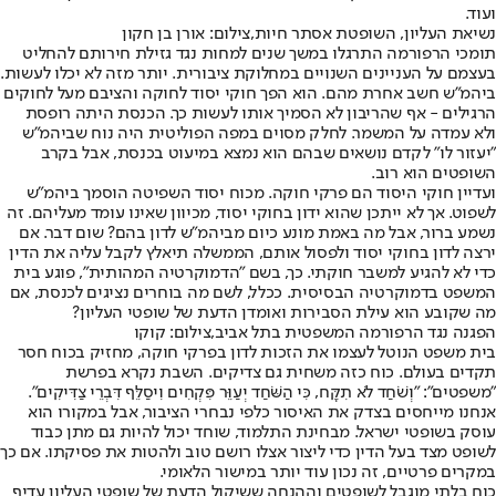
ועוד.
נשיאת העליון, השופטת אסתר חיות,צילום: אורן בן חקון
תומכי הרפורמה התרגלו במשך שנים למחות נגד גזילת חירותם להחליט
בעצמם על העניינים השנויים במחלוקת ציבורית. יותר מזה לא יכלו לעשות.
ביהמ"ש חשב אחרת מהם. הוא הפך חוקי יסוד לחוקה והציבם מעל לחוקים
הרגילים - אף שהריבון לא הסמיך אותו לעשות כך. הכנסת היתה רופסת
ולא עמדה על המשמר. לחלק מסוים במפה הפוליטית היה נוח שביהמ"ש
"יעזור לו" לקדם נושאים שבהם הוא נמצא במיעוט בכנסת, אבל בקרב
השופטים הוא רוב.
ועדיין חוקי היסוד הם פרקי חוקה. מכוח יסוד השפיטה הוסמך ביהמ"ש
לשפוט. אך לא ייתכן שהוא ידון בחוקי יסוד, מכיוון שאינו עומד מעליהם. זה
נשמע ברור, אבל מה באמת מונע כיום מביהמ"ש לדון בהם? שום דבר. אם
ירצה לדון בחוקי יסוד ולפסול אותם, הממשלה תיאלץ לקבל עליה את הדין
כדי לא להגיע למשבר חוקתי. כך, בשם "הדמוקרטיה המהותית", פוגע בית
המשפט בדמוקרטיה הבסיסית. ככלל, לשם מה בוחרים נציגים לכנסת, אם
מה שקובע הוא עילת הסבירות ואומדן הדעת של שופטי העליון?
הפגנה נגד הרפורמה המשפטית בתל אביב,צילום: קוקו
בית משפט הנוטל לעצמו את הזכות לדון בפרקי חוקה, מחזיק בכוח חסר
תקדים בעולם. כוח כזה משחית גם צדיקים. השבת נקרא בפרשת
"משפטים": "וְשֹׁחַד לֹא תִקָּח, כִּי הַשֹּׁחַד יְעַוֵּר פִּקְחִים וִיסַלֵּף דִּבְרֵי צַדִּיקִים".
אנחנו מייחסים בצדק את האיסור כלפי נבחרי הציבור, אבל במקורו הוא
עוסק בשופטי ישראל. מבחינת התלמוד, שוחד יכול להיות גם מתן כבוד
לשופט מצד בעל הדין כדי ליצור אצלו רושם טוב ולהטות את פסיקתו. אם כך
במקרים פרטיים, זה נכון עוד יותר במישור הלאומי.
כוח בלתי מוגבל לשופטים וההנחה ששיקול הדעת של שופטי העליון עדיף