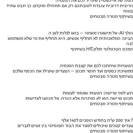
הסוד של איינשטיין שיגדיל לכם את הפנסיה
הריבית דריבית עובדת לטובתכם רק אם תתחילו מוקדם. כך תבנו עתיד
בטוח
בשיתוף מנורה מבטחים
אל תישארו מאחור – בואו לגלות לאן ה-AI הולך
הבינה המלאכותית לא תחליף אנשים, היא תחליף את מי שלא משתמש
בה!
בשיתוף HIT,המכון הטכנולוגי חולון
הטעויות שיחתכו לכם את קצבת הפנסיה
ממשיכת כספים ועד חוסר תכנון – הצעדים שיצילו את הכסף שלכם
בשיתוף מנורה מבטחים
רגע לפני פרישה: הטעות שאסור לעשות
תכנון פרישה הוא לא מותרות אלא הכרח. אל תכנעו לאדישות
בשיתוף מנורה מבטחים
איך 200 ש"ח בחודש הופכים ל140 אלף ?
צעדים קטנים שיכולים לסגור את הבור הפנסיוני בין נשים לגברים
בשיתוף מנורה מבטחים