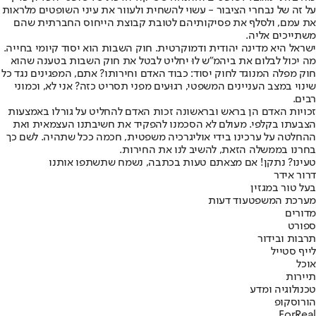
על זה של נבחרי הציבור - עשוי להשחית ולעוור את עיני השופטים מלראות
את עמם, ולסלף את פסיקותיהם לטובת קבוצת הייחוס החברתית שהם
משתייכים אליה.
ישראל היא מדינה יהודית ודמוקרטית. חוק השבות הוא יסוד קיומי בחייה.
מה יכול לבלום את ביהמ"ש לוּ יחליט לבטל את חוק השבות בטענה שהוא
חוק מפלה המנוגד לחוק יסוד: כבוד האדם וחירותו? אתם, המפגינים נגד כל
שינוי במצב העניינים המשפטי, רגוּעים מפני תסריט כזה? אני לא, וכמוני
רבים.
זכויות האדם הן בראש ובראשונה זכות האדם להחליט על גורלו באמצעות
הצבעתו בקלפי. מעולם לא הסכמנו להפקיד את חשיבתנו העצמאית ואת
ההחלטה על ערכינו בידי אוליגרכיה משפטית, חכמה ככל שתהיה. לשם כך
בחרנו בממשלה הזאת, להשיב לנו את החירות.
טעינו? נתקן! אם מצאתם טעות בכתבה, נשמח שתשתפו אותנו
דרור אידר
בעל טור במגזין
מערכת המשפט
עוד דעות
מדורים
ספורט
תרבות ובידור
לייף סטייל
אוכל
תיירות
טכנולוגיה ומדע
הורוסקופ
ForReal