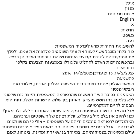
אוכל
מגזין
אנחנו מגייסים
English
X
חדשות
משפט
דעה
להשיב את החירות מהאוליגרכיה המשפטית
כוח בלתי מוגבל עשוי לעוור את עיני השופטים מלראות את עמם, ולסלף
את פסיקותיהם לטובת קבוצת הייחוס שלהם • זכויות האדם הן בראש
ובראשונה זכות האדם להחליט על גורלו באמצעות הצבעתו בקלפי
דרור אידר
14/2/2023, 21:16
,עודכן
14/2/2023, 21:16
0
השמעה
נשיאת העליון אסתר חיות בבית המשפט העליון, ארכיון, צילום: נעם
ריבקין פנטון
המפגינים בכיכר העיר חוששים שהרפורמה המשפטית תייצר כוח שלטוני
ללא בלמים. זהו חשש מוצדק. האיזון בין שלוש הרשויות השלטוניות הוא
הבסיס לחיים דמוקרטיים.
אבל מה אם הרשות השופטת חזקה מהרשויות האחרות - ללא בלם מאזן?
נכון להיום אין בלם מול ביהמ"ש, זולת רצונם של השופטים וערכיהם.
המתנגדים לרפורמה סומכים ידיהם על השופטים - אולי כי הם שותפים
לערכיהם - אבל רבים לא סומכים עליהם. הם רואים כיצד מערבים תפיסות
עולם מסוימות בפסיקותיהם, במיוחד בנושאי דת ומדינה, ביטחון, לאום