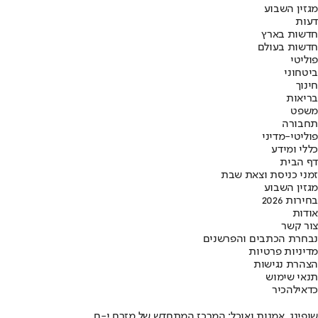
מגזין השבוע
דעות
חדשות בארץ
חדשות בעולם
פוליטי
ביטחוני
חינוך
בריאות
משפט
תחבורה
פוליטי-מדיני
כללי ומידע
דף הבית
זמני כניסת וצאת שבת
מגזין השבוע
בחירות 2026
אודות
צור קשר
נבחרת הכתבים והפרשנים
מדיניות פרטיות
הצהרת נגישות
תנאי שימוש
כדאי
להכיר
שופינג, אמנות ואוכל: המרכז המתחדש של מזרח י-ם