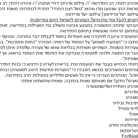
אהרון רמתי, רב המדרשה // צילום ארכיון: דודי ועקנין // אהרון רמתי, רב
פרשת הרב שנטען נגדו שהוא "גואל רצון החרדי" חוזרת לכותרות: משנת 2011 טוענים בכירי הרבנים בירושלים כי מדרשתו של הרב אהרון רמתי מזכירה "כתות מסוכנות".
צילום: יעל פרידסון| צילום: יעל פרידסון
רוצים לקבל עוד עדכונים? הצטרפו לישראל היום בפייסבוק
הבוקר פתחה המשטרה במבצע אכיפה משולב נגד הפעילות במדרשה, זאת בעק
בתחום הרווחה שנעשות בתחום המדרשה.
המשטרה עיכבה לחקירה שש חשודות בחשד לקבלת דבר במרמה, ובנוסף את
כתבו כי "הצטערו לשמוע" על המוסד של רמתי, המזכיר "כתות מסוכנות". בה
צעירות נוספות. השתיים חשודות בכליאת שווא של צעירה שלמדה איתן לפנ
כבר אז הוגשה תלונה למשטרה שבדקה את המוסד ואת העומד בראשו, אך לא מ
שטויות".
רמתי הכחיש בעבר את הטענות נגדו. בריאיון לערוץ 2 הדגיש כי בנות המדרשה הינן בגירות. "אנחנו המקום הכי פתוח מכל המדרשות, אין מה למכור אז מספרים סיפורים כאלה", הוסיף.
גורמים המעורבים בנושא הסבירו כי "הנערות מודעות היטב למעשיהן ובוחרו
מהן". הגורמים העריכו כי אין כל מעשים פליליים בפעילות הרב במדרשה.
טעינו? נתקן! אם מצאתם טעות בכתבה, נשמח שתשתפו אותנו
אהרון רמתי
ירושלים
משטרה
מדורים
ספורט
תרבות ובידור
לייף סטייל
אוכל
תיירות
טכנולוגיה ומדע
הורוסקופ
ForReal