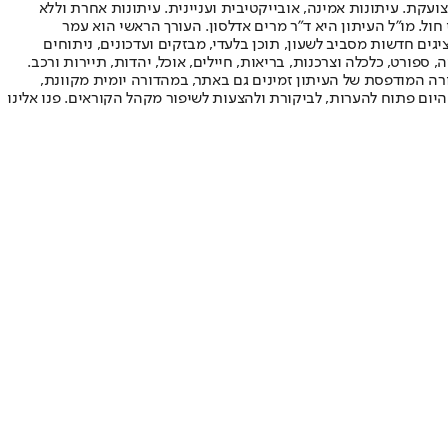
ועקת. עיתונות אמינה, אובייקטיבית ועניינית. עיתונות אחרת וללא
עור החשיפה הגבוה ביותר בימי חול. מו"ל העיתון היא ד"ר מרים אדלסון. העורך הראשי הוא עמר
 והעורך המייסד הוא עמוס רגב. אתרי האינטרנט של "ישראל היום" בעברית ובאנגלית, כמו כן היישומונים (אפליקציות) לאנדרואיד ול-iOS, מציגים חדשות מסביב לשעון, תוכן בלעדי, מבזקים ועדכונים, ניתוחים
, ספורט, כלכלה וצרכנות, בריאות, חיילים, אוכל, יהדות, תיירות ורכב.
דורה המודפסת של העיתון זמינים גם באתר, במהדורה יומית מקוונת,
היום פתוח להערות, לביקורת ולהצעות לשיפור מקהל הקוראים. פנו אלינו