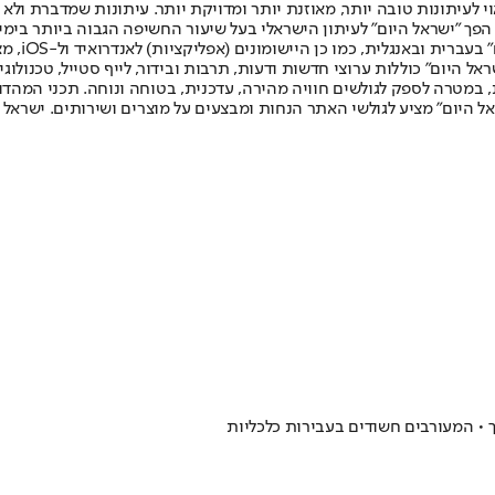
לעיתונות טובה יותר, מאוזנת יותר ומדויקת יותר. עיתונות שמדברת ולא צ
שלום. המהדורה המודפסת הראשונה פורסמה ב-30 ביולי 2007, וב-2010 הפך "ישראל היום" לעיתון הישראלי בעל שי
לחמנוביץ,
ל היום" כוללות ערוצי חדשות ודעות, תרבות ובידור, לייף סטייל, טכנולוגיה
ברית, במטרה לספק לגולשים חוויה מהירה, עדכנית, בטוחה ונוחה. תכני המה
ל היום" מציע לגולשי האתר הנחות ומבצעים על מוצרים ושירותים. ישראל 
ך • המעורבים חשודים בעבירות כלכליות