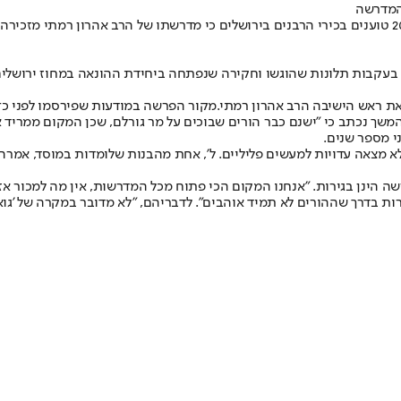
 המדרשה
בות תלונות שהוגשו וחקירה שנפתחה ביחידת ההונאה במחוז ירושלים. צ
 ראש הישיבה הרב אהרון רמתי.
משך נכתב כי "ישנם כבר הורים שבוכים על מר גורלם, שכן המקום ממריד א
י מספר שנים.
צאה עדויות למעשים פליליים. ל', אחת מהבנות שלומדות במוסד, אמרה אז
ת בדרך שההורים לא תמיד אוהבים". לדבריהם, "לא מדובר במקרה של 'גואל 