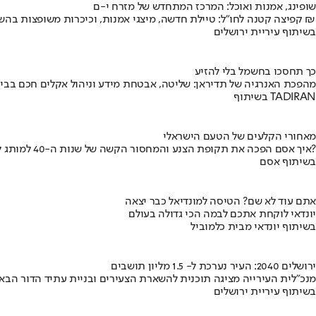
שופינג, אמנות ואוכל: המרכז המתחדש של מזרח י-ם
קפיצה קטנה לחו"ל: טיילת חדשה, מיצגי אמנות, וכיכרות משופצות בהשקעה של 100 מיליון ₪
בשיתוף עיריית ירושלים
כך תחסכו בחשמל בלי להזיע
מהפכת האנרגיה של תדיראן: שליטה, אבטחת מידע וניהול אקלים חכם בבי
בשיתוף TADIRAN
מאחורי הקלעים של הטעם הישראלי
איך אסם הפכה את תקופת הצנע והמחסור הקשה של שנות ה-40 למותג לאומי?
בשיתוף אסם
אתם עוד לא שם? הטיסה למונדיאל כבר יצאה
יונדאי לוקחת אתכם לבמה הכי גדולה בעולם
בשיתוף יונדאי מבית כלמוביל
ירושלים 2040: העיר נערכת ל- 1.5 מליון תושבים
מנכ"לית העירייה מציגה תוכנית להשארת הצעירים ובניית עתיד הדור הבא
בשיתוף עיריית ירושלים