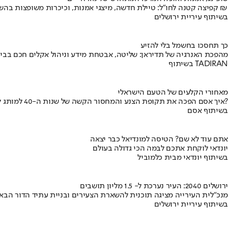
קפיצה קטנה לחו"ל: טיילת חדשה, מיצגי אמנות, וכיכרות משופצות בהשקעה של 100 מיליון ₪
בשיתוף עיריית ירושלים
כך תחסכו בחשמל בלי להזיע
מהפכת האנרגיה של תדיראן: שליטה, אבטחת מידע וניהול אקלים חכם בבי
בשיתוף TADIRAN
מאחורי הקלעים של הטעם הישראלי
איך אסם הפכה את תקופת הצנע והמחסור הקשה של שנות ה-40 למותג לאומי?
בשיתוף אסם
אתם עוד לא שם? הטיסה למונדיאל כבר יצאה
יונדאי לוקחת אתכם לבמה הכי גדולה בעולם
בשיתוף יונדאי מבית כלמוביל
ירושלים 2040: העיר נערכת ל- 1.5 מליון תושבים
מנכ"לית העירייה מציגה תוכנית להשארת הצעירים ובניית עתיד הדור הבא
בשיתוף עיריית ירושלים