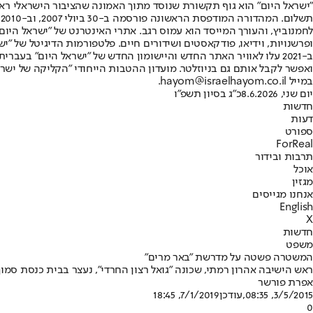
"ישראל היום" הוא גוף תקשורת שנוסד מתוך האמונה שהציבור הישראלי ראוי 
ת
ופרשנויות, וידיאו, פודקאסטים ושידורים חיים. פלטפורמות הדיגיטל של "ישרא
ב-2021 עלו לאוויר האתר החדש והיישומון החדש של "ישראל היום" בע
ואפשר לקבל אותם גם בניוזלטר. מועדון ההטבות הייחודי "הקליקה של ישרא
במייל hayom@israelhayom.co.il.
יום שני, 8.6.2026
כ"ג בסיון תשפ"ו
חדשות
דעות
ספורט
ForReal
תרבות ובידור
אוכל
מגזין
אנחנו מגייסים
English
X
חדשות
משפט
המשטרה פשטה על מדרשת "באר מרים"
ראש הישיבה אהרון רמתי, שכונה "גואל רצון החרדי", נעצר בבית כנסת סמו
אפרת פורשר
3/5/2015, 08:35
,עודכן
7/1/2019, 18:45
0