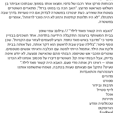
הכוחות סרקו אחר רכבו של גדסי, ומצאו אותו בסמוך, שבתוכו אביתר בן
השלוש כשראשו מרוצץ. "האב הכה בו במוט ברזל", מתארים השוטרים
בשטח את שאירע. כעת יצטרכו במשטרה לבדוק אם היו טעויות בדרך שבה
התנהלו. "לא היו תלונות קודמות והזוג לא היה מוכר לרווחה", אומרים
במשטרה.
"האבא היה קשור מאוד לילד" // צילום: עמי שומן
בבית המשותף ברעננה התקבלה הידיעה בתדמה. אחד השכנים בבניין
סיפר כי "מדובר באיש מאד נחמד. הציע לפעמים לעזור עם הקניות". שכן
נוסף סיפר: "בלילה שבין שבת לראשון הוא דקר אותה, נעל אותה בבית
ולקח את הילד. אתמול הייתי למטה עם הכלבה וראיתי אנשים מטפסים.
שוטרים ומכבי אש שטיפסו. הבנתי מהם שהאישה נפצעה, לא יודע איפה
בדיוק, אבל הבנתי שזה קל. השוטרים דיברו על סכסוך. אנחנו לא הכרנו
אותו – ראינו רק אותה מדי פעם. האבא היה קשור מאד לילד."
טעינו? נתקן! אם מצאתם טעות בכתבה, נשמח שתשתפו אותנו
רעננה
רצח והתאבדות
מדורים
ספורט
תרבות ובידור
לייף סטייל
אוכל
תיירות
טכנולוגיה ומדע
הורוסקופ
ForReal