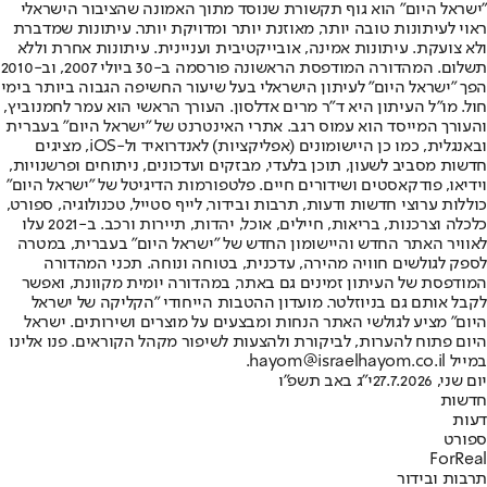
"ישראל היום" הוא גוף תקשורת שנוסד מתוך האמונה שהציבור הישראלי
ראוי לעיתונות טובה יותר, מאוזנת יותר ומדויקת יותר. עיתונות שמדברת
ולא צועקת. עיתונות אמינה, אובייקטיבית ועניינית. עיתונות אחרת וללא
תשלום. המהדורה המודפסת הראשונה פורסמה ב-30 ביולי 2007, וב-2010
הפך "ישראל היום" לעיתון הישראלי בעל שיעור החשיפה הגבוה ביותר בימי
חול. מו"ל העיתון היא ד"ר מרים אדלסון. העורך הראשי הוא עמר לחמנוביץ,
והעורך המייסד הוא עמוס רגב. אתרי האינטרנט של "ישראל היום" בעברית
ובאנגלית, כמו כן היישומונים (אפליקציות) לאנדרואיד ול-iOS, מציגים
חדשות מסביב לשעון, תוכן בלעדי, מבזקים ועדכונים, ניתוחים ופרשנויות,
וידיאו, פודקאסטים ושידורים חיים. פלטפורמות הדיגיטל של "ישראל היום"
כוללות ערוצי חדשות ודעות, תרבות ובידור, לייף סטייל, טכנולוגיה, ספורט,
כלכלה וצרכנות, בריאות, חיילים, אוכל, יהדות, תיירות ורכב. ב-2021 עלו
לאוויר האתר החדש והיישומון החדש של "ישראל היום" בעברית, במטרה
לספק לגולשים חוויה מהירה, עדכנית, בטוחה ונוחה. תכני המהדורה
המודפסת של העיתון זמינים גם באתר, במהדורה יומית מקוונת, ואפשר
לקבל אותם גם בניוזלטר. מועדון ההטבות הייחודי "הקליקה של ישראל
היום" מציע לגולשי האתר הנחות ומבצעים על מוצרים ושירותים. ישראל
היום פתוח להערות, לביקורת ולהצעות לשיפור מקהל הקוראים. פנו אלינו
במייל hayom@israelhayom.co.il.
יום שני, 27.7.2026
י"ג באב תשפ"ו
חדשות
דעות
ספורט
ForReal
תרבות ובידור