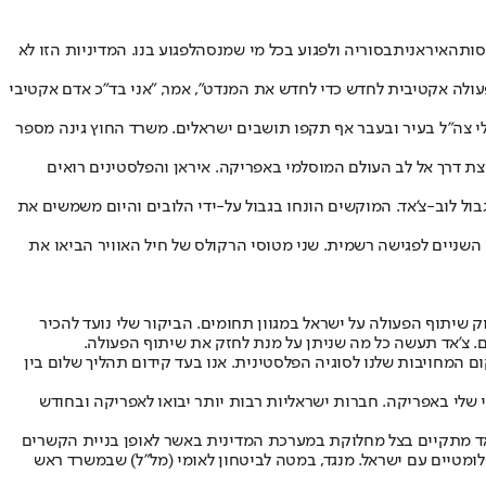
סות
האיראנית
בסוריה ולפגוע בכל מי שמנסה
לפגוע בנו
. המדיניות הזו לא
פעולה אקטיבית לחדש כדי לחדש את המנדט", אמר, "אני בד"כ אדם אקטיבי
מים רבות עם חיילי צה"ל בעיר ובעבר אף תקפו תושבים ישראלים. משרד החוץ גינה מספר
ת דרך אל לב העולם המוסלמי באפריקה. איראן והפלסטינים רואים
בול לוב-צ'אד. המוקשים הונחו בגבול על-ידי הלובים והיום משמשים את
ו השניים לפגישה רשמית. שני מטוסי הרקולס של חיל האוויר הביאו את
 שיתוף פעולה בין המדינות. צ’אד מעוניינת בחיזוק שיתוף הפעולה על ישראל במגוון תחומים. הביקור שלי נועד להכיר
ים. צ’אד תעשה כל מה שניתן על מנת לחזק את שיתוף הפעולה.
ם המחויבות שלנו לסוגיה הפלסטינית. אנו בעד קידום תהליך שלום בין
י שלי באפריקה. חברות ישראליות רבות יותר יבואו לאפריקה ובחודש
צ'אד מתקיים בצל מחלוקת במערכת המדינית באשר לאופן בניית הקשרים
ומטיים עם ישראל. מנגד, במטה לביטחון לאומי (מל"ל) שבמשרד ראש