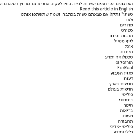
העדכונים הכי חמים ישירות לנייד: בואו לעקוב אחרינו גם בערוץ הטלגרם ה
Read this article in English
טעינו? נתקן! אם מצאתם טעות בכתבה, נשמח שתשתפו אותנו
צ'אד
מדורים
ספורט
תרבות ובידור
לייף סטייל
אוכל
תיירות
טכנולוגיה ומדע
הורוסקופ
ForReal
מגזין השבוע
דעות
חדשות בארץ
חדשות בעולם
פוליטי
ביטחוני
חינוך
בריאות
משפט
תחבורה
פוליטי-מדיני
כללי ומידע