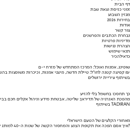
דף הבית
זמני כניסת וצאת שבת
מגזין השבוע
בחירות 2026
אודות
צור קשר
נבחרת הכתבים והפרשנים
מדיניות פרטיות
הצהרת נגישות
תנאי שימוש
כדאי
להכיר
שופינג, אמנות ואוכל: המרכז המתחדש של מזרח י-ם
קפיצה קטנה לחו"ל: טיילת חדשה, מיצגי אמנות, וכיכרות משופצות בהשקעה של 100 מיליון ₪
בשיתוף עיריית ירושלים
כך תחסכו בחשמל בלי להזיע
מהפכת האנרגיה של תדיראן: שליטה, אבטחת מידע וניהול אקלים חכם בבי
בשיתוף TADIRAN
מאחורי הקלעים של הטעם הישראלי
איך אסם הפכה את תקופת הצנע והמחסור הקשה של שנות ה-40 למותג לאומי?