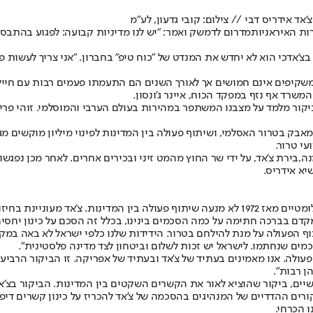
צ'אד אידריס דבי // צילום: קובי גדעון, לע"מ
ת האיראניות
מדרום לדמשק ואמר: "יש לנו מדיניות קבועה: לפגוע בהתבס
בצ'אד
כי הוא לא יחדש את המנדט של "
כוח טיפ
" בחברון. "אני צריך לעשות 
אומי שהוצב בעיר חברון בשנת 1994. המשקיפים אינם חמושים אך לאורך השנים הם התעמתו פע
רד אף נזף במפקד הכוח, איינר ג'ונסון.
קור מלמד על מצבנו המשתפר במהירות בעולם הערבי והמוסלמי. זוהי פריצ
אבק בטרור האסלמי, ושיתוף פעולה בין המדינות לפינוי מיליון מוקשים מג
י טרור.
נה,
בירת צ'אד, על ידי שר החוץ מהמט זיני ובכירים אחרים. לאחר מכן נפגש
יא אידריס.
במהלך פגישתם, אמר הנשיא אידריס דבי: "העובדה שלא היו לנו יחסים דיפלומטיים מאז 1972 לא מנעה
י מקדם בברכה חתימה על כמה הסכמים בינינו, בכלל זה הסכם על כינון יחס
וף הפעולה על מנת להילחם בטרור. הידידות שלנו כלפי ישראל לא באה במקו
ם שנחתמו. לישראל יש זכות לשלום וביטחון לצד מדינה פלסטינית".
עולה. אנו מאמינים בעתיד של צ’אד ובעתיד של אפריקה. זו הביקור הרביע
ן רבות".
ודשיים, ביקור שהוציא לאור את הקשרים השקטים בין המדינות. הביקור ב
ים ההדדיים של המנהיגים בהסכמה של צ'אד להכריז על כינון קשרים דיפל
 הכרחי.