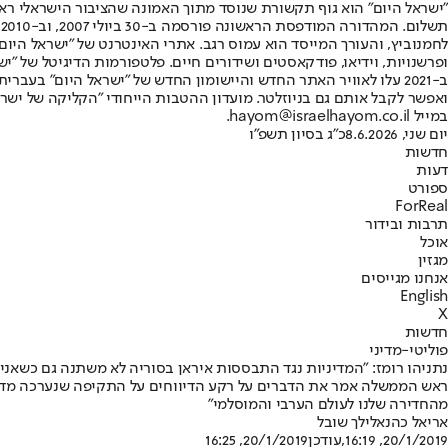
"ישראל היום" הוא גוף תקשורת שנוסד מתוך האמונה שהציבור הישראלי ראוי 
ת
ופרשנויות, וידיאו, פודקאסטים ושידורים חיים. פלטפורמות הדיגיטל של "ישרא
ב-2021 עלו לאוויר האתר החדש והיישומון החדש של "ישראל היום" בע
ואפשר לקבל אותם גם בניוזלטר. מועדון ההטבות הייחודי "הקליקה של ישרא
במייל hayom@israelhayom.co.il.
יום שני, 8.6.2026
כ"ג בסיון תשפ"ו
חדשות
דעות
ספורט
ForReal
תרבות ובידור
אוכל
מגזין
אנחנו מגייסים
English
X
חדשות
פוליטי-מדיני
נתניהו רומז: "המדיניות נגד התבססות איראן בסוריה לא משתנה גם כשאני 
ראש הממשלה אמר את הדברים על רקע הדיווחים על התקיפה שנערכה מדרום 
מהחדירה שלנו לעולם הערבי והמוסלמי"
אריאל כהנא
לילך שובל
20/1/2019, 16:19
,עודכן
20/1/2019, 16:25