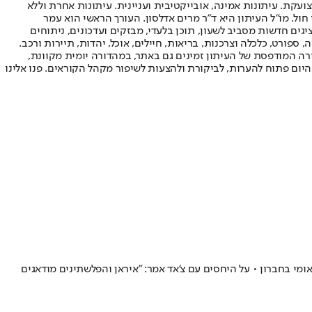
ועקת. עיתונות אמינה, אובייקטיבית ועניינית. עיתונות אחרת וללא
עור החשיפה הגבוה ביותר בימי חול. מו"ל העיתון היא ד"ר מרים אדלסון. העורך הראשי הוא עמר
 והעורך המייסד הוא עמוס רגב. אתרי האינטרנט של "ישראל היום" בעברית ובאנגלית, כמו כן היישומונים (אפליקציות) לאנדרואיד ול-iOS, מציגים חדשות מסביב לשעון, תוכן בלעדי, מבזקים ועדכונים, ניתוחים
, ספורט, כלכלה וצרכנות, בריאות, חיילים, אוכל, יהדות, תיירות ורכב.
דורה המודפסת של העיתון זמינים גם באתר, במהדורה יומית מקוונת,
היום פתוח להערות, לביקורת ולהצעות לשיפור מקהל הקוראים. פנו אלינו
 בחברון • על היחסים עם צ'אד אמר: "איראן והפלשתינים מודאגים