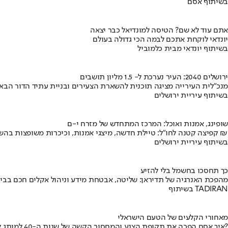
בשיתוף אסם
אתם עוד לא שם? הטיסה למונדיאל כבר יצאה
יונדאי לוקחת אתכם לבמה הכי גדולה בעולם
בשיתוף יונדאי מבית כלמוביל
ירושלים 2040: העיר נערכת ל- 1.5 מליון תושבים
מנכ"לית העירייה מציגה תוכנית להשארת הצעירים ובניית עתיד הדור הבא
בשיתוף עיריית ירושלים
שופינג, אמנות ואוכל: המרכז המתחדש של מזרח י-ם
קפיצה קטנה לחו"ל: טיילת חדשה, מיצגי אמנות, וכיכרות משופצות בהשקעה של 100 מיליון ₪
בשיתוף עיריית ירושלים
כך תחסכו בחשמל בלי להזיע
מהפכת האנרגיה של תדיראן: שליטה, אבטחת מידע וניהול אקלים חכם בבי
בשיתוף TADIRAN
מאחורי הקלעים של הטעם הישראלי
איך אסם הפכה את תקופת הצנע והמחסור הקשה של שנות ה-40 למותג לאומי?