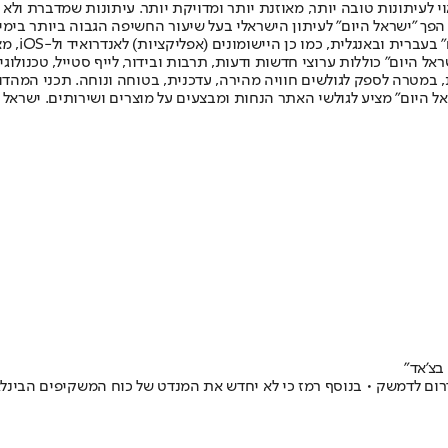
לעיתונות טובה יותר, מאוזנת יותר ומדויקת יותר. עיתונות שמדברת ולא צ
שלום. המהדורה המודפסת הראשונה פורסמה ב-30 ביולי 2007, וב-2010 הפך "ישראל היום" לעיתון הישראלי בעל שי
לחמנוביץ,
ל היום" כוללות ערוצי חדשות ודעות, תרבות ובידור, לייף סטייל, טכנולוגיה
ברית, במטרה לספק לגולשים חוויה מהירה, עדכנית, בטוחה ונוחה. תכני המה
ל היום" מציע לגולשי האתר הנחות ומבצעים על מוצרים ושירותים. ישראל 
בצ'אד"
לדמשק • בנוסף רמז כי לא יחדש את המנדט של כוח המשקיפים הבינלאומי