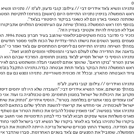
0
נתניהו ונשיא צ'אד אידריס דבי // צילום: קובי גדעון, לע"מ // נתניהו ונשיא 
ראש הממשלה בנימין נתניהו התייחס היום (ראשון) במרומז ל
תקיפת המטרו
שמתנה כשאני בארץ וגם לא כשאני בביקור היסטורי בצ'אד".
בנוסף רמז ראש הממשלה במהלך שיחה עם העיתונאים המלווים את
ביקורו 
אבל לא מבטיח להיות אקטיבי בעניין הזה".
נזכיר כי מדובר ב
כוח משקיפים
בינל
פעמים במשך השנים את גישתו החד-צדדית של הכוח ולפני מספר חודשים המש
במהלך השיחה נתניהו התייחס גם ליחסים המתחמים עם צ'אד ואמר כי "הבי
בדאגה את החדירה שלנו לעולם הערבי והמוסלמי ומנסים למנוע זאת".
נתניהו הוסיף כי ישראל תסייע לצ'אד במגוון תחומים. המרכזי שבהם הוא המ
ארגון הטרור "בוקו חראם", שהופך אותם למטעני חבלה ומשתמש בהם לאירוע
ראש הממשלה נחת הבוקר בצ'אד תחת אבטחה כבדה.
נתניהו התקבל בנג'מ
ציוד האבטחה מהארץ, ובכלל זה מכונית משוריינת. נתניהו נפגש גם עם הנש
נתניהו ואידריס // צילום: קובי גדעון, לע"מ
מקרוב את היכולות של ישראל במגוון תחומים; מים טכנולוגיה גז ועוד. אנ
"אנו עומדים בפני אתגרים במלחמה בטרור", הוסיף אידריס, "ונחזק את שית
ישראל לשכנותיה. אני מחדש את קריאתי להשגת תהליך שלום בהתאם להסכמי
נתניהו אמר בפגישה: "אני מאמין שנוכל להביס את כוחות הטרור אם נשתף פ
מארס משלחת אנשי עסקים תבוא לצ׳אד כדי לבחון הזדמנויות ואני חושב שה
ביקורו של נתניהו בצ'אד בא לאחר ביקורו של הנשיא דבי בישראל לפני כח
עם המדינה. במשרד החוץ סבורים שישראל צריכה הייתה להתנות את הביקור
הממשלה, שמוביל את המגעים עם צ'אד בשנים האחרונות, סברו שהדבר אינו