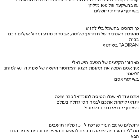
קפיצה קטנה לחו"ל: טיילת חדשה, מיצגי אמנות, וכיכרות משופצות
בהשקעה של 100 מיליון ₪
בשיתוף עיריית ירושלים
כך תחסכו בחשמל בלי להזיע
מהפכת האנרגיה של תדיראן: שליטה, אבטחת מידע וניהול אקלים חכם
בבית
בשיתוף TADIRAN
מאחורי הקלעים של הטעם הישראלי
איך אסם הפכה את תקופת הצנע והמחסור הקשה של שנות ה-40 למותג
לאומי?
בשיתוף אסם
אתם עוד לא שם? הטיסה למונדיאל כבר יצאה
יונדאי לוקחת אתכם לבמה הכי גדולה בעולם
בשיתוף יונדאי מבית כלמוביל
ירושלים 2040: העיר נערכת ל- 1.5 מליון תושבים
מנכ"לית העירייה מציגה תוכנית להשארת הצעירים ובניית עתיד הדור
הבא