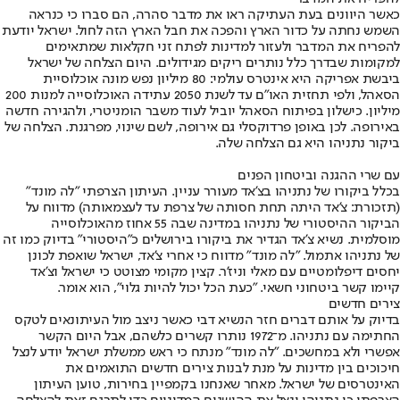
כאשר היוונים בעת העתיקה ראו את מדבר סהרה, הם סברו כי כנראה
השמש נחתה על כדור הארץ והפכה את חבל הארץ הזה לחול. ישראל יודעת
להפריח את המדבר ולעזור למדינות לפתח זני חקלאות שמתאימים
למקומות שבדרך כלל נותרים ריקים מגידולים. היום הצלחה של ישראל
ביבשת אפריקה היא אינטרס עולמי: 80 מיליון נפש מונה אוכלוסיית
הסאהל, ולפי תחזית האו"ם עד לשנת 2050 עתידה האוכלוסייה למנות 200
מיליון. כישלון בפיתוח הסאהל יוביל לעוד משבר הומניטרי, ולהגירה חדשה
באירופה. לכן באופן פרדוקסלי גם אירופה, לשם שינוי, מפרגנת. הצלחה של
ביקור נתניהו היא גם הצלחה שלה.
עם שרי ההגנה וביטחון הפנים
בכלל ביקורו של נתניהו בצ'אד מעורר עניין. העיתון הצרפתי "לה מונד"
(תזכורת: צ'אד היתה תחת חסותה של צרפת עד לעצמאותה) מדווח על
הביקור ההיסטורי של נתניהו במדינה שבה 55 אחוז מהאוכלוסייה
מוסלמית. נשיא צ'אד הגדיר את ביקורו בירושלים כ"היסטורי" בדיוק כמו זה
של נתניהו אתמול. "לה מונד" מדווח כי אחרי צ'אד, ישראל שואפת לכונן
יחסים דיפלומטיים עם מאלי וניז'ר. קצין מקומי מצוטט כי ישראל וצ'אד
קיימו קשר ביטחוני חשאי. "כעת הכל יכול להיות גלוי", הוא אומר.
צירים חדשים
בדיוק על אותם דברים חזר הנשיא דבי כאשר ניצב מול העיתונאים לטקס
החתימה עם נתניהו. מ־1972 נותרו קשרים כלשהם, אבל היום הקשר
אפשרי ולא במחשכים. "לה מונד" מנתח כי ראש ממשלת ישראל יודע לנצל
חיכוכים בין מדינות על מנת לבנות צירים חדשים התואמים את
האינטרסים של ישראל. מאחר שאנחנו בקמפיין בחירות, טוען העיתון