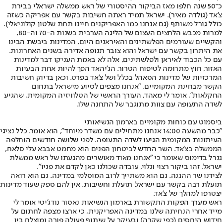
כ־50 שנה חלפו מאז הביקור ההיסטורי של ראש ממשלה ישראלי בבירת
צ'אד (גולדה מאיר). ישראל תמיד ראתה חשיבות בקשר עם אפריקה כשזה
כולל גורל משותף (גם אנחנו כמו האפריקנים חיינו תחת שלטון קולוניאלי).
למרות מכבש הלחצים העצום של הליגה הערבית בשנות ה-70 וה-80,
והקשיים שעורמים הפלשתינים והאיראנים היום, המדינות ביבשת הבינו
את היתרון בקשר עם ישראל והוא צובר תנופה אדירה בשנים האחרונות.
עם כל הכבוד לאיראן ולפלשתינים, אלה לא באמת העניקו דבר למדינות
האזור, חוץ מתרומה ל
טיפוח הטרור
. הג'יהאד הפך להיות אחת הבעיות
המרכזיות של מדינות הסאהל בכלל ושל צ'אד בפרט. וכאן בדיוק חשיבות
הקשר מבחינת המקומיים. "אנחנו מצפים לסיוע מישראל בתחום
החקלאות", אומר לי מאהד, העורך הראשי של הטלוויזיה המקומית, שהגיע
לשדה התעופה עם צוות מתוגבר של התחנה שלו.
ביסמוט עם כוחות מקומיים בארמון הנשיאותי
"כבר מהשעה 14:00 אנחנו מתחילים עם משדר מיוחד", הוא אומר. כלל נציגי
העיתונות המקומית הגיעו לשדה התעופה. לפני שלושה חודשים הוחלפה
הממשלה בצ'אד. השר החדש לביטחון הפנים הוא מחמט אבבא עלי סלאח,
גנרל בדימוס שאומר כי "אנחנו מאוד מאושרים מהגעתו של ראש ממשלת
ישראל. זהו ביקור רצוי וגלוי, עובדה שכולנו כאן לקדם את פניו".
לצידנו שר ההגנה. גם הוא משתייך לרוב המוסלמי במדינה. גם הוא רואה
תועלת רבה בקשר עם ישראל. תועלת וחשיבות. אין להם ספק שעוד מדינות
יצטרפו למהלך של צ'אד.
ראש מערך הפקות התקשורת בארמון הנשיאות נאסור נודג'יטי אומר לי
מייד אחרי הנחיתה שלנו במדינה האפריקנית, כי ארצו מצפה לחתום על
חידוש היחסים (כפי שקרה) ובעיקר על שיתוף פעולה פורה ומוצלח בין