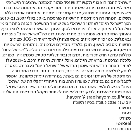
"ישראל היום" הוא גוף תקשורת שנוסד מתוך האמונה שהציבור הישראלי
ראוי לעיתונות טובה יותר, מאוזנת יותר ומדויקת יותר. עיתונות שמדברת
ולא צועקת. עיתונות אמינה, אובייקטיבית ועניינית. עיתונות אחרת וללא
תשלום. המהדורה המודפסת הראשונה פורסמה ב-30 ביולי 2007, וב-2010
הפך "ישראל היום" לעיתון הישראלי בעל שיעור החשיפה הגבוה ביותר בימי
חול. מו"ל העיתון היא ד"ר מרים אדלסון. העורך הראשי הוא עמר לחמנוביץ,
והעורך המייסד הוא עמוס רגב. אתרי האינטרנט של "ישראל היום" בעברית
ובאנגלית, כמו כן היישומונים (אפליקציות) לאנדרואיד ול-iOS, מציגים
חדשות מסביב לשעון, תוכן בלעדי, מבזקים ועדכונים, ניתוחים ופרשנויות,
וידיאו, פודקאסטים ושידורים חיים. פלטפורמות הדיגיטל של "ישראל היום"
כוללות ערוצי חדשות ודעות, תרבות ובידור, לייף סטייל, טכנולוגיה, ספורט,
כלכלה וצרכנות, בריאות, חיילים, אוכל, יהדות, תיירות ורכב. ב-2021 עלו
לאוויר האתר החדש והיישומון החדש של "ישראל היום" בעברית, במטרה
לספק לגולשים חוויה מהירה, עדכנית, בטוחה ונוחה. תכני המהדורה
המודפסת של העיתון זמינים גם באתר, במהדורה יומית מקוונת, ואפשר
לקבל אותם גם בניוזלטר. מועדון ההטבות הייחודי "הקליקה של ישראל
היום" מציע לגולשי האתר הנחות ומבצעים על מוצרים ושירותים. ישראל
היום פתוח להערות, לביקורת ולהצעות לשיפור מקהל הקוראים. פנו אלינו
במייל hayom@israelhayom.co.il.
יום שני, 8.6.2026
כ"ג בסיון תשפ"ו
חדשות
דעות
ספורט
ForReal
תרבות ובידור