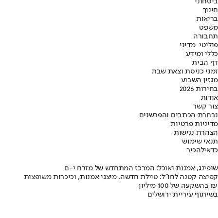
ביטחוני
חינוך
בריאות
משפט
תחבורה
פוליטי-מדיני
כללי ומידע
דף הבית
זמני כניסת וצאת שבת
מגזין השבוע
בחירות 2026
אודות
צור קשר
נבחרת הכתבים והפרשנים
מדיניות פרטיות
הצהרת נגישות
תנאי שימוש
כדאי
להכיר
שופינג, אמנות ואוכל: המרכז המתחדש של מזרח י-ם
קפיצה קטנה לחו"ל: טיילת חדשה, מיצגי אמנות, וכיכרות משופצות
בהשקעה של 100 מיליון ₪
בשיתוף עיריית ירושלים