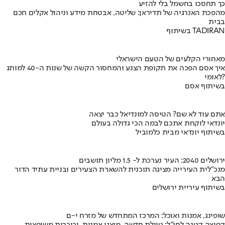
כך תחסכו בחשמל בלי להזיע
מהפכת האנרגיה של תדיראן: שליטה, אבטחת מידע וניהול אקלים חכם
בבית
בשיתוף TADIRAN
מאחורי הקלעים של הטעם הישראלי
איך אסם הפכה את תקופת הצנע והמחסור הקשה של שנות ה-40 למותג
לאומי?
בשיתוף אסם
אתם עוד לא שם? הטיסה למונדיאל כבר יצאה
יונדאי לוקחת אתכם לבמה הכי גדולה בעולם
בשיתוף יונדאי מבית כלמוביל
ירושלים 2040: העיר נערכת ל- 1.5 מליון תושבים
מנכ"לית העירייה מציגה תוכנית להשארת הצעירים ובניית עתיד הדור
הבא
בשיתוף עיריית ירושלים
שופינג, אמנות ואוכל: המרכז המתחדש של מזרח י-ם