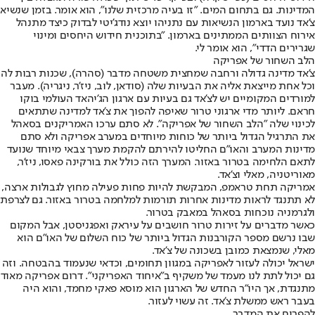
המדינות. גם בתחום המים. "זו בעיה מרכזית שלנו", הוא אומר. בזמן שנשיא
צ'אד נועד בארמון הנשיאות עם נתניהו יוצא נודג'יטי לבדוק כיצד מתנהל
אירוח הצוותים הממתינים בארמון. "בתוכנית חידוש היחסים ומינוי
שגרירים הדדי", הוא אומר לי.
הלב השחור של אפריקה
צ'אד מדינה גדולה ורחבה שמחצית משטחה מדבר (סהרה), שכנות רבות לה
וכל אחת מייצאת אליה את הבעיות שלה (סודאן, לוב, ניז'ר, ניגריה). מעבר
למורדים המקומיים יש לצ'אד גם בעיות עם ארגון הג'יהאד העולמי בוקו
חראם. ליותר מדי ארגוני טרור שאיפה להפוך את צ'אד למדינה שתתאים
לכינוי שלה "הלב השחור של אפריקה". לא סתם ערכו האמריקנים בסאהל
את התרגיל הגדול ביותר של כוחות מיוחדים במערב אפריקה ולא סתם
מדינות המערב והאו"ם החליטו להירתם להקמת מערך צבאי מיוחד שנועד
לתאם הלחימה בטרור באזור. המערך הזה כולל את בורקינה פאסו, ניז'ר,
מאוריטניה, מאלי וצ'אד.
אמריקה תחת טראמפ, המבקשת להיות פחות פעילה מחוץ לגבולות ארצה,
לא תתנגד לראות מדינות אחרות תורמות למלחמה בטרור באזור. גם לצרפת
ולגרמניה נוכחות בסאהל במאבק בטרור.
כאשר מדברים על זירות טרור חושבים על עיראק ואפגניסטן, אבל המקום
שבו נרשם מספר הקורבנות הגדול ביותר של כוח השלום של האו"ם הוא
מאלי, שנמצאת כמובן בשכונה של צ'אד.
ישראל יכולה לעזור לאפריקה במגוון תחומים, וכדאי שנעמוד בהבטחה. וזה
גם יכול לתת לנו מעמד של משקיף ב"איחוד האפריקני". דרום אפריקה מאוד
מתנגדת, אך היו"ר החדש של הארגון הוא מוסא פאקי מחמד, והוא היה
בעבר ראש ממשלת צ'אד. זה עשוי לעזור.
להפריח את המדבר