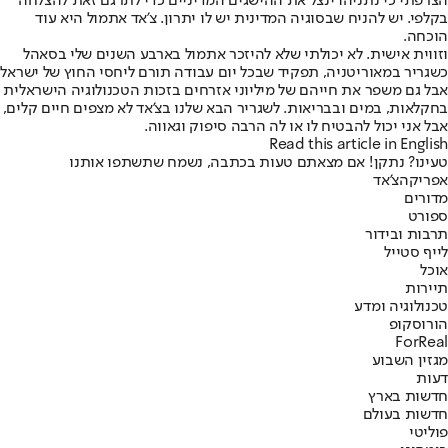
הצרפתי כי נתניהו ינצל את ההישגים המדיניים כדי לתרגם זאת להצלחה
בקלפי. יש להניח שבסוגיה המדינית יש לו יתרון. צ'אד אתמול היא עוד
הוכחה.
וזווית אישית. לא יכולתי שלא להיזכר אתמול בארבע השנים שלי בסאהל
כשגריר במאוריטניה, תפקיד שבכל יום עבודה תורם ליחסי החוץ של ישראל
אבל גם משפר את חייהם של מיליוני אזרחים בזכות הטכנולוגיה הישראלית
בחקלאות, במים ובבריאות. לשגריר הבא שלנו בצ'אד לא מצפים חיים קלים,
אבל אני יכול להבטיח לו או לה הרבה סיפוק וגאווה.
Read this article in English
טעינו? נתקן! אם מצאתם טעות בכתבה, נשמח שתשתפו אותנו
אפריקה
צ'אד
מדורים
ספורט
תרבות ובידור
לייף סטייל
אוכל
תיירות
טכנולוגיה ומדע
הורוסקופ
ForReal
מגזין השבוע
דעות
חדשות בארץ
חדשות בעולם
פוליטי