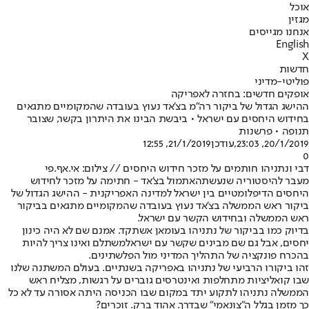
אוכל
מגזין
אנחנו מגייסים
English
X
חדשות
פוליטי-מדיני
אופקים חדשים: בחזרה לאפריקה
ההישג הגדול של ביקור רה"מ בצ'אד נעוץ בעובדה שהמקומיים מתגאים
בחידוש היחסים עם ישראל • ביבשת הבינו את היתרון בקשר, שצובר
תנופה • פרשנות
20/1/2019, 23:03
,עודכן
21/1/2019, 12:55
0
דבי ונתניהו חותמים על מזכר חידוש היחסים // צילום: אי.אף.פי
מעבר ל
היסטוריה שנעשתה
אתמול בצ'אד - חתימה על מזכר לחידוש
היחסים הדיפלומטיים בין ישראל למדינה האפריקנית - ההישג הגדול של
ביקור ראש הממשלה בצ'אד נעוץ בעובדה שהמקומיים מתגאים בביקור
ראש הממשלה ובחידוש הקשר עם ישראל.
בדיוק כמו בביקור של נתניהו בעומאן אשתקד. אמנם שם לא היה כינון
יחסים, אבל גם שם מבינים ש
קשר עם ישראל
משתלם ואינו צריך להיות
בהכרח פונקציה של התהליך המדיני מול הפלשתינים.
זהו ביקורו הרביעי של נתניהו באפריקה בשנתיים. בעולם המשתנה שלנו
שבו קואליציות מתחלפות ואינטרסים גוברים על רגשות, מצליח ראש
הממשלה נתניהו לתקוע יתד במקום שבו הכניסה היתה אסורה עד לא כל
כך מזמן בגלל ה"צונאמי" שבדרך. אהוד ברק. זוכרים?