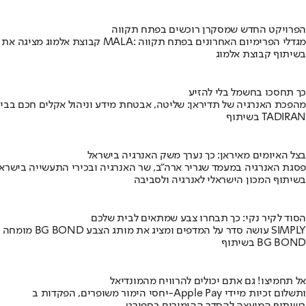
הפרויקט החדש שמסקרן רוכשים בפתח תקווה
קבוצת אלמוג מציגה את פרויקט MALA: מגדלי הפרימיום האחרונים בפתח תקווה
בשיתוף קבוצת אלמוג
כך תחסכו בחשמל בלי להזיע
מהפכת האנרגיה של תדיראן: שליטה, אבטחת מידע וניהול אקלים חכם בבי
בשיתוף TADIRAN
בצל האיומים מאיראן: כך נערך משק האנרגיה בישראל
פסגת האנרגיה במעמד שגריר ארה"ב, שר האנרגיה ובכירי התעשייה בישראל
בשיתוף המכון הישראלי לאנרגיה ולסביבה
הסוד לקיר נקי: כך תבחרו צבע שמתאים לבית שלכם
מומחה BG BOND עושה סדר על המדפים ומציג את מותג הצבע SIMPLY
בשיתוף BG BOND
אל תחמיצו! גם אתם יכולים להרוויח מהמונדיאל
יחסי הימור משופרים, הפקדות ב-Apple Pay ותשלום זכיות מיידי