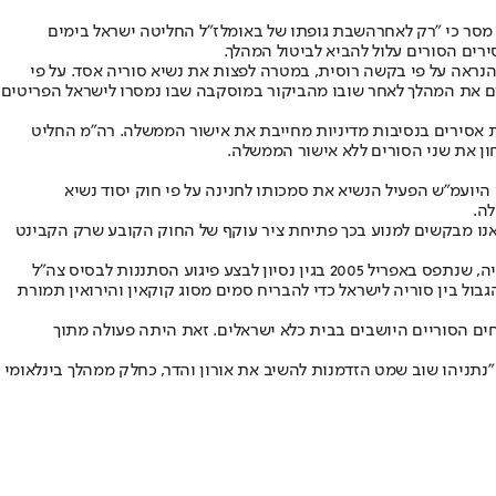
מסר כי "רק לאחר
השבת גופתו של באומל
ז"ל החליטה ישראל בימים
ים הסורים עלול להביא לביטול המהלך.
הנראה על פי בקשה רוסית, במטרה לפצות את נשיא סוריה אסד. על פי
 יזם את המהלך לאחר שובו מהביקור במוסקבה שבו נמסרו לישראל הפריטים
נת אסירים בנסיבות מדיניות מחייבת את אישור הממשלה. רה"מ החליט
ון את שני הסורים ללא אישור הממשלה.
יועמ"ש הפעיל הנשיא את סמכותו לחנינה על פי חוק יסוד נשיא
ה.
ם. אנו מבקשים למנוע בכך פתיחת ציר עוקף של החוק הקובע שרק הקבינט
שרות בתי הסוהר פרסם אתמול את זהות שני האסירים שקיבלו חנינה. הראשון הוא חמיס אחמד, בן 35, פעיל פת"ח ותושב מחנה הפליטים ירמוכ בסוריה, שנתפס באפריל 2005 בגין נסיון לבצע פיגוע הסתננות לבסיס צה"ל
סיר השני הוא זידאן טויל, בן 62, תושב ח'דר. טויל נעצר על ידי כוח צה"ל ביולי 2008, לאחר שחצה את הגבול בין סוריה לישראל כדי להבריח סמים מסוג קוקאין והירואין תמורת
ים הסוריים היושבים בבית כלא ישראלים. זאת היתה פעולה מתוך
"נתניהו שוב שמט הזדמנות להשיב את אורון והדר, כחלק ממהלך בינלאומי