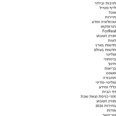
תרבות ובידור
לייף סטייל
אוכל
תיירות
טכנולוגיה ומדע
הורוסקופ
ForReal
מגזין השבוע
דעות
חדשות בארץ
חדשות בעולם
פוליטי
ביטחוני
חינוך
בריאות
משפט
תחבורה
פוליטי-מדיני
כללי ומידע
דף הבית
זמני כניסת וצאת שבת
מגזין השבוע
בחירות 2026
אודות
צור קשר