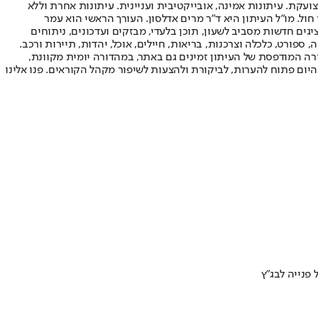
ועקת. עיתונות אמינה, אובייקטיבית ועניינית. עיתונות אחרת וללא
עור החשיפה הגבוה ביותר בימי חול. מו"ל העיתון היא ד"ר מרים אדלסון. העורך הראשי הוא עמר
 והעורך המייסד הוא עמוס רגב. אתרי האינטרנט של "ישראל היום" בעברית ובאנגלית, כמו כן היישומונים (אפליקציות) לאנדרואיד ול-iOS, מציגים חדשות מסביב לשעון, תוכן בלעדי, מבזקים ועדכונים, ניתוחים
, ספורט, כלכלה וצרכנות, בריאות, חיילים, אוכל, יהדות, תיירות ורכב.
דורה המודפסת של העיתון זמינים גם באתר, במהדורה יומית מקוונת,
היום פתוח להערות, לביקורת ולהצעות לשיפור מקהל הקוראים. פנו אלינו
פנייה לבג"ץ