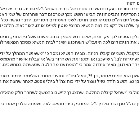
ן חקון
ירים סורים בעקבות
השבת גופתו של זכריה באומל ז"ל
מסוריה. גורם ישראל 
 המדינית והביטחונית הביעו חשש מכך שפרסום דבר שחרורם של שני האסיר
ומל יזם רה"מ נתניהו מתן חנינה לשני האסירים הסורים. הדבר נעשה ככל 
 שלה ועל רקע זה רצה הנשיא הרוסי פוטין לפייס אותו. לאור זאת, רה"מ
יבלין הסכים לכך עקרונית, אולם דרש מסמך כתוב משום שעל פי החוק, חני
 את הנימוקים לכך. היועמ"ש השתכנע ושיגר לבית הנשיא מסמך המאשר לח
ל, השניים קיבלו חנינה. מבית הנשיא נמסר כי "משאושר המהלך על ידי ה
עתירות לבג"ץ שיעכבו או ימנעו את השחרור בשל אי קבלת אישור מהממשל
א. יו"ר הארגון, מאיר אינדור, אמר כי "הופתענו מהחלטה שנעשתה במחשכי
ופגיעה בחיילים ונשפט למאסר עד שנת 2023. הא
תמול כי "ישראל קיבלה החלטה, שתצטרך ליישם בהמשך, לשחרר חלק מהאזרח
"ל סגן הדר גולדין ז"ל, המוחזק בידי חמאס. לאה ושמחה גולדין אמרו כי 