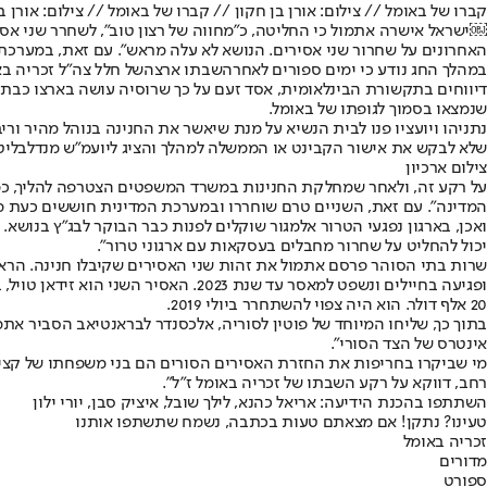
קברו של באומל // צילום: אורן בן חקון // קברו של באומל // צילום: אורן ב
￼ישראל אישרה אתמול כי החליטה, כ"מחווה של רצון טוב", לשחרר שני אס
האחרונים על שחרור שני אסירים. הנושא לא עלה מראש". עם זאת, במערכת
במהלך החג נודע כי ימים ספורים לאחר
השבתו ארצה
של חלל צה"ל זכריה בא
דיווחים בתקשורת הבינלאומית, אסד זעם על כך שרוסיה עושה בארצו כבתוך
שנמצאו בסמוך לגופתו של באומל.
נתניהו ויועציו פנו לבית הנשיא על מנת שיאשר את החנינה בנוהל מהיר ור
שלא לבקש את אישור הקבינט או הממשלה למהלך והציג ליועמ"ש מנדלבליט
צילום ארכיון
על רקע זה, ולאחר שמחלקת החנינות במשרד המשפטים הצטרפה להליך, כמקוב
המדינה". עם זאת, השניים טרם שוחררו ובמערכת המדינית חוששים כעת מ
ואכן, בארגון נפגעי הטרור אלמגור שוקלים לפנות כבר הבוקר לבג"ץ בנוש
יכול להחליט על שחרור מחבלים בעסקאות עם ארגוני טרור".
20 אלף דולר. הוא היה צפוי להשתחרר ביולי 2019.
בתוך כך, שליחו המיוחד של פוטין לסוריה, אלכסנדר לבראנטיאב הסביר א
אינטרס של הצד הסורי".
מי שביקרו בחריפות את החזרת האסירים הסורים הם בני משפחתו של קצין צה
רחב, דווקא על רקע השבתו של זכריה באומל ז"ל".
השתתפו בהכנת הידיעה: אריאל כהנא, לילך שובל, איציק סבן, יורי ילון
טעינו? נתקן! אם מצאתם טעות בכתבה, נשמח שתשתפו אותנו
זכריה באומל
מדורים
ספורט