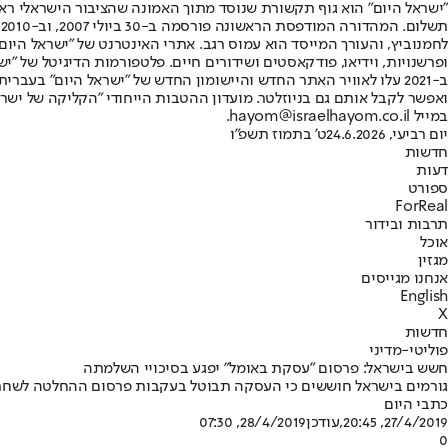
"ישראל היום" הוא גוף תקשורת שנוסד מתוך האמונה שהציבור הישראלי ראוי 
ת
ופרשנויות, וידיאו, פודקאסטים ושידורים חיים. פלטפורמות הדיגיטל של "ישרא
ב-2021 עלו לאוויר האתר החדש והיישומון החדש של "ישראל היום" בע
ואפשר לקבל אותם גם בניוזלטר. מועדון ההטבות הייחודי "הקליקה של ישרא
במייל hayom@israelhayom.co.il.
יום רביעי, 24.6.2026
ט' בתמוז תשפ"ו
חדשות
דעות
ספורט
ForReal
תרבות ובידור
אוכל
מגזין
אנחנו מגייסים
English
X
חדשות
פוליטי-מדיני
חשש בישראל: פרסום "עסקת באומל" יפגע בסיכויי השלמתה
גורמים בישראל חוששים כי העסקה תבוטל בעקבות פרסום ההחלטה לשחרר ש
כתבי היום
27/4/2019, 20:45
,עודכן
28/4/2019, 07:30
0