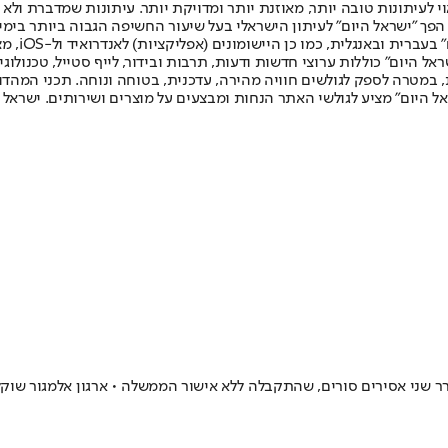
לעיתונות טובה יותר, מאוזנת יותר ומדויקת יותר. עיתונות שמדברת ולא צ
שלום. המהדורה המודפסת הראשונה פורסמה ב-30 ביולי 2007, וב-2010 הפך "ישראל היום" לעיתון הישראלי בעל שי
לחמנוביץ,
ל היום" כוללות ערוצי חדשות ודעות, תרבות ובידור, לייף סטייל, טכנולוגיה
ברית, במטרה לספק לגולשים חוויה מהירה, עדכנית, בטוחה ונוחה. תכני המה
ל היום" מציע לגולשי האתר הנחות ומבצעים על מוצרים ושירותים. ישראל 
ני אסירים סורים, שהתקבלה ללא אישור הממשלה • ארגון אלמגור שוקל 