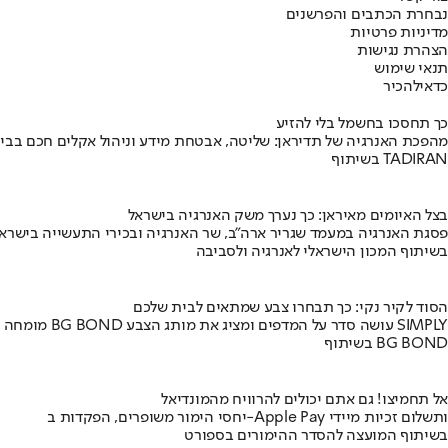
נבחרת הכתבים והפרשנים
מדיניות פרטיות
הצהרת נגישות
תנאי שימוש
כדאי
להכיר
כך תחסכו בחשמל בלי להזיע
מהפכת האנרגיה של תדיראן: שליטה, אבטחת מידע וניהול אקלים חכם בבי
בשיתוף TADIRAN
בצל האיומים מאיראן: כך נערך משק האנרגיה בישראל
פסגת האנרגיה במעמד שגריר ארה"ב, שר האנרגיה ובכירי התעשייה בישראל
בשיתוף המכון הישראלי לאנרגיה ולסביבה
הסוד לקיר נקי: כך תבחרו צבע שמתאים לבית שלכם
מומחה BG BOND עושה סדר על המדפים ומציג את מותג הצבע SIMPLY
בשיתוף BG BOND
אל תחמיצו! גם אתם יכולים להרוויח מהמונדיאל
יחסי הימור משופרים, הפקדות ב-Apple Pay ותשלום זכיות מיידי
בשיתוף המועצה להסדר ההימורים בספורט