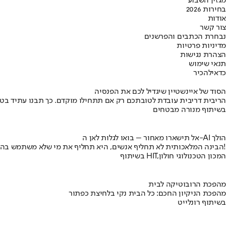
מגזין השבוע
בחירות 2026
אודות
צור קשר
נבחרת הכתבים והפרשנים
מדיניות פרטיות
הצהרת נגישות
תנאי שימוש
כדאי
להכיר
הסוד של איינשטיין שיגדיל לכם את הפנסיה
הריבית דריבית עובדת לטובתכם רק אם תתחילו מוקדם. כך תבנו עתיד בט
בשיתוף מנורה מבטחים
אל תישארו מאחור – בואו לגלות לאן ה-AI הולך
הבינה המלאכותית לא תחליף אנשים, היא תחליף את מי שלא משתמש בה!
בשיתוף HIT,המכון הטכנולוגי חולון
מהפכת הרובוטיקה לבית
מהפכת הניקיון החכם: כל הבית נקי בלחיצת כפתור
בשיתוף רונלייט