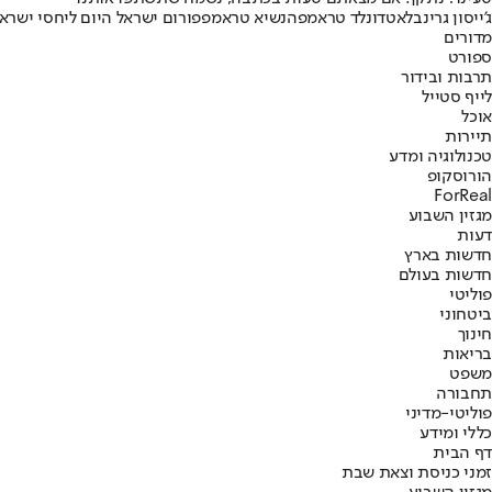
ג'ייסון גרינבלאט
דונלד טראמפ
הנשיא טראמפ
פורום ישראל היום ליחסי ישרא
מדורים
ספורט
תרבות ובידור
לייף סטייל
אוכל
תיירות
טכנולוגיה ומדע
הורוסקופ
ForReal
מגזין השבוע
דעות
חדשות בארץ
חדשות בעולם
פוליטי
ביטחוני
חינוך
בריאות
משפט
תחבורה
פוליטי-מדיני
כללי ומידע
דף הבית
זמני כניסת וצאת שבת