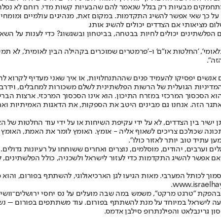
מתחמקים מבעיות רק בגלל שנאמר להם שהבעיות קשות מדי. רוחם לא נפלה 
 כך שאי אפשר להשיג התקדמות. במקום זאת, מנהיגים עולמיים ומומחים ל
ם מציאותי אם הצדדים יכולים להשיג אותו.
הפלשתינים יכולים לחיות בבטחה, בביטחון ובשגשוג? כדי לענות על השאל
נלאומי', 'החלטות או"ם' ו-'פרמטרים שמוכרים בקהילה הבין לאומית', לא ת
זה".
 אנשים יפסיקו להעמיד פנים שההתנחלויות, או איך שאני מעדיף לקרוא להן
המדיניות הגועלית של הרשות הפלשתינית לשלם משכורות למחבלים, וידרבנו
וא הסכסוך המרכזי במזרח התיכון. הוא אינו הסכסוך המרכזי. ארצות הברי
אתגר הזה. אנחנו גם מבינים היטב את הספקות, את הדאגות האמיתיות ואת 
ישיר בין הצדדים, לא על ידי עקיפת השיחות או על ידי עוד החלטות של ה
תכונה שכולכם צריכים לשאוף אליה - אומץ. האומץ לומר את האמת, האומץ לע
ן עתיד טוב יותר לאזור כולו".
לים וערבים, יהודים, מוסלמים, נוצרים ואחרים ששוחחו על רעיונות גדולי
 אם אפשר להשיג התקדמות כדי לעזור לישראל ולשכניה, כולל הפלשתינים, לע
מוך לכותל המערבי. מאות הגיעו לגן הארכיאולוגי, להשתתף בפורום, והוא 
.
www.israelh
פקת "טרגט מרקט", משמש במה שבה מועלים על נס יחסי ירושלים־וושינגטון 
עה לישראל במיוחד על מנת להשתתף בפורום. עוד משתתפים בפורום – נשיא ה
סון גרינבלאט והפילנתרופ סילבן אדמס.