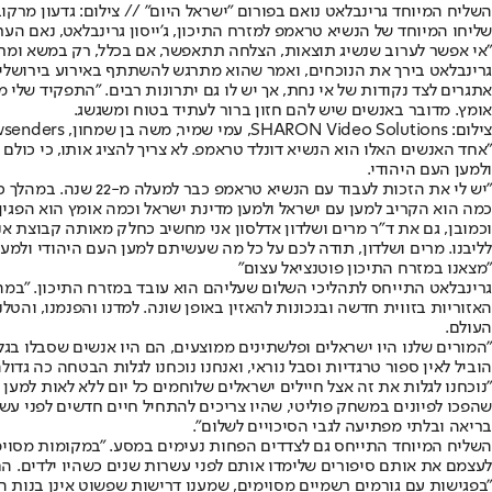
השליח המיוחד גרינבלאט נואם בפורום "ישראל היום" // צילום: גדעון מרקוב
שליחו המיוחד של הנשיא טראמפ למזרח התיכון, ג'ייסון גרינבלאט, נאם הע
"אי אפשר לערוב שנשיג תוצאות, הצלחה תתאפשר, אם בכלל, רק במשא ומתן 
גרינבלאט בירך את הנוכחים, ואמר שהוא מתרגש להשתתף באירוע בירושלים
אתגרים לצד נקודות של אי נחת, אך יש לו גם יתרונות רבים. "התפקיד שלי 
אומץ. מדובר באנשים שיש להם חזון ברור לעתיד בטוח ומשגשג.
צילום: SHARON Video Solutions, עמי שמיר, משה בן שמחון, Newsenders
"אחד האנשים האלו הוא הנשיא דונלד טראמפ. לא צריך להציג אותו, כי כול
ולמען העם היהודי.
"יש לי את הזכות לע
כמה הוא הקריב למען עם ישראל ולמען מדינת ישראל וכמה אומץ הוא הפגין
וכמובן, גם את ד"ר מרים ושלדון אדלסון אני מחשיב כחלק מאותה קבוצת א
לליבנו. מרים ושלדון, תודה לכם על כל מה שעשיתם למען העם היהודי ולמען
"מצאנו במזרח התיכון פוטנציאל עצום"
גרינבלאט התייחס לתהליכי השלום שעליהם הוא עובד במזרח התיכון. "במהלך 
האזוריות בזווית חדשה ובנכונות להאזין באופן שונה. למדנו והפנמנו, והטל
העולם.
"המורים שלנו היו ישראלים ופלשתינים ממוצעים, הם היו אנשים שסבלו בגלל 
הוביל לאין ספור טרגדיות וסבל נוראי, ואנחנו נוכחנו לגלות הבטחה כה גדולה
"נוכחנו לגלות את זה אצל חיילים ישראלים שלוחמים כל יום ללא לאות למע
שהפכו לפיונים במשחק פוליטי, שהיו צריכים להתחיל חיים חדשים לפני עש
בריאה ובלתי מפתיעה לגבי הסיכויים לשלום".
השליח המיוחד התייחס גם לצדדים הפחות נעימים במסע. "במקומות מסוימי
לעצמם את אותם סיפורים שלימדו אותם לפני עשרות שנים כשהיו ילדים. הם 
"בפגישות עם גורמים רשמיים מסוימים, שמענו דרישות שפשוט אינן בנות הש