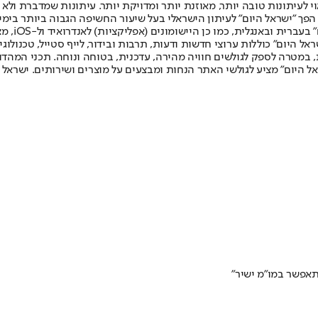
לעיתונות טובה יותר, מאוזנת יותר ומדויקת יותר. עיתונות שמדברת ולא צ
שלום. המהדורה המודפסת הראשונה פורסמה ב-30 ביולי 2007, וב-2010 הפך "ישראל היום" לעיתון הישראלי בעל שי
לחמנוביץ,
ל היום" כוללות ערוצי חדשות ודעות, תרבות ובידור, לייף סטייל, טכנולוגיה
ברית, במטרה לספק לגולשים חוויה מהירה, עדכנית, בטוחה ונוחה. תכני המה
ל היום" מציע לגולשי האתר הנחות ומבצעים על מוצרים ושירותים. ישראל 
תאפשר במו"מ ישיר"