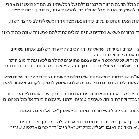
בגלל הדעה הרווחת לגבי גורלם של הפלשתינים. הם לא נואשו גם אחרי
השקעה הגיעו מכל העולם כדי להראות עניין, תיאבון ונכונות מצד
ות האלו אנחנו פועלים נגד הונאה מצד אחד ומשאלות לב מהצד השני,
מיד ברורים כשמש, וצדדים שונים יכולים לתת להם פרשנות שונה מתוך רצון
 - ערים ועיירות ישראליות, הן הסיבה להיעדר השלום. אנחנו עשויים
 אותה לחדול מנוהג זה.
ת והנשיא טראמפ רואים עצמם מחויבים להילחם למען עתיד טוב יותר,
השאלות הרציונליות. הסכסוך הזה הוא עצוב, טרגי ומסובך ברבדים רבים
או"ם, או כנסים בינלאומיים שמובילים לרשימת נקודות להסכם שלום שלא
מוד לצד החברים ובני הברית שלנו, האומץ לדמיין, לקוות, ולעבוד למען
ם. בואו ניקח את התפילות מבית הכנסת בבחריין, שבו אמנם לא היה ספר
בוד ולחיות ביחד, כשכנים טובים, ולהגן על עצמם ביחד אל מול האיומים
מועבר במקביל בשידור חי באתר וביישומון "ישראל היום", בעמוד
לאורך השנים, ונידונים בו נושאי כלכלה, ביטחון, מסחר ועוד.
מדינה ראובן ריבלין, מו"ל "ישראל היום" ד"ר מרים אדלסון, שגריר