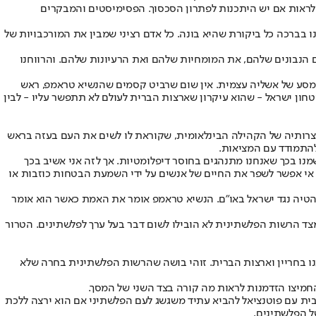
 לראות אם יש היתכנות לפתרון הסכסוך. הפסימיסטים והמבקרים
ו בברכה כל ביקורת שהיא בונה. כל אדם רציני שמבין את המורכבויות של
 הנבונים שלהם, את המומחיות שלהם ואת הרעיונות שלהם. והרווחנו
ו מסע של אשליה עצמית. אין שום שרביט קסמים שהנשיא טראמפ, ראש
יטחון ישראל - שהוא עיקרון שארצות הברית לעולם לא תתפשר עליו - לבין
צרותיה של הקהילה הבינלאומית, שקוראת לו לשים את העם בעזה בראש
ולהתמודד עם המציאות.
נו בכך שאנחנו מתנהגים בחוסר דיפלומטיות. אך לזה אני אשיב בכך
 אי אפשר לשפר את החיים של אנשים על ידי השמעת הבטחות כוזבות או
הטיה נגד ישראל באו"ם. הנשיא טראמפ אומר את האמת כאשר הוא אומר
מצד הרשות הפלשתינית לא הובילו לשום דבר בעל ערך לפלשתינים. הטרור
נו בחריין וארצות הברית. זוהי בושה שהרשות הפלשתינית בחרה שלא
חמיצו הזדמנות לראות מה קורה בצד השני של המסך.
טיבית עם פוטנציאל להביא עתיד משגשג לעם הפלשתיני אם הוא ירצה ללכת
של הפלשתינים.