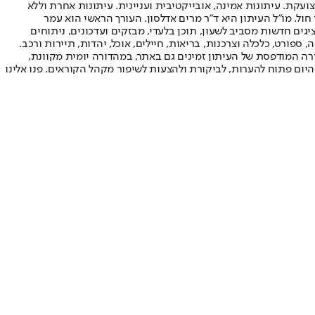
ועקת. עיתונות אמינה, אובייקטיבית ועניינית. עיתונות אחרת וללא
עור החשיפה הגבוה ביותר בימי חול. מו"ל העיתון היא ד"ר מרים אדלסון. העורך הראשי הוא עמר
 והעורך המייסד הוא עמוס רגב. אתרי האינטרנט של "ישראל היום" בעברית ובאנגלית, כמו כן היישומונים (אפליקציות) לאנדרואיד ול-iOS, מציגים חדשות מסביב לשעון, תוכן בלעדי, מבזקים ועדכונים, ניתוחים
, ספורט, כלכלה וצרכנות, בריאות, חיילים, אוכל, יהדות, תיירות ורכב.
דורה המודפסת של העיתון זמינים גם באתר, במהדורה יומית מקוונת,
היום פתוח להערות, לביקורת ולהצעות לשיפור מקהל הקוראים. פנו אלינו