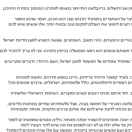
ון שבירושלים. גרינבלאט התייחס בנאומו לפתרון הסכסוך במזרח התיכון,
יבר על האתגרים בתפקיד הרגיש שבו הוא מכהן, ואמר שהוא מספר
 רוצים להפוך את העולם למקום טוב ובטוח יותר, אלו אנשים שיש להם
טוריים והנועזים, והכי חשוב, האמיצים, שעשה הנשיא למען מדינת ישראל
אנו רואים כיום. עוד אחד מאותם אנשים הוא ראש הממשלה בנימין נתניהו. אני לא צריך להזכיר לכם
ד שתמיד עומדים על המשמר למען ישראל, העם היהודי, ודברים שקרובים
ארד קושנר ודיוויד פרידמן, היינו במסע מדהים. ניגשנו לסוגיות
מים רשמיים ודיפלומטים, כולל פלשתינים, ישראלים, ערבים ואנשים מכל
ם. יחד איתם חווינו רגעים קשים וסוערים. העימות הישראלי-פלשתיני
השלטון האכזרי של חמאס בעזה, אצל פלשתינים שחיים במחנות פליטים,
מהם נוכחנו לדעת שיש להם את אותם ערכים ותקוות, ואותה סקפטיות
 ישנה ומסרבים להשאיר אותה מאחור. גילינו אנשים שממשיכים לספר
 עד שלא יכלו או לא רצו לשמוע את מה שיש לדור הצעיר לומר.
נים ועם אנשים שהטיחו ביקורת. נפגשנו עם אלו שהיו מוכנים להסתכל