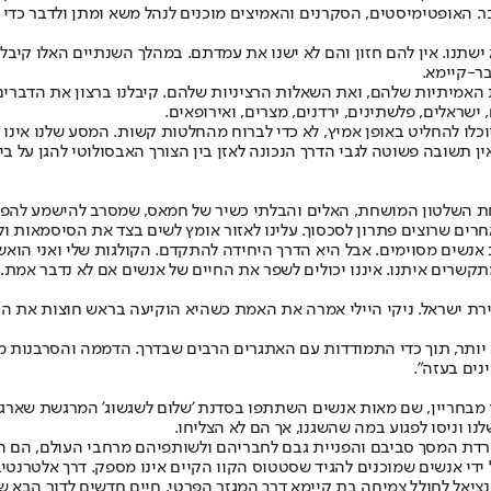
. האופטימיסטים, הסקרנים והאמיצים מוכנים לנהל משא ומתן ולדבר כדי
שתנו. אין להם חזון והם לא ישנו את עמדתם. במהלך השנתיים האלו קיבלנ
בר-קיימא.
האמיתיות שלהם, ואת השאלות הרציניות שלהם. קיבלנו ברצון את הדברים
שראלים, פלשתינים, ירדנים, מצרים, ואירופאים.
וכלו להחליט באופן אמיץ, לא כדי לברוח מהחלטות קשות. המסע שלנו אינ
ין תשובה פשוטה לגבי הדרך הנכונה לאזן בין הצורך האבסולוטי להגן על ב
תחת השלטון המושחת, האלים והבלתי כשיר של חמאס, שמסרב להישמע להפ
עם אחרים שרוצים פתרון לסכסוך. עלינו לאזור אומץ לשים בצד את הסיסמאות 
אנשים מסוימים. אבל היא הדרך היחידה להתקדם. הקולגות שלי ואני הואשמ
קשרים איתנו. איננו יכולים לשפר את החיים של אנשים אם לא נדבר אמת.
רת ישראל. ניקי היילי אמרה את האמת כשהיא הוקיעה בראש חוצות את ה
ב יותר, תוך כדי התמודדות עם האתגרים הרבים שבדרך. הדממה והסרבנות 
ים בעזה".
י מבחריין, שם מאות אנשים השתתפו בסדנת 'שלום לשגשוג' המרגשת שארג
 וניסו לפגוע במה שהשגנו, אך הם לא הצליחו.
רדת המסך סביבם והפניית גבם לחבריהם ולשותפיהם מרחבי העולם, הם ה
על ידי אנשים שמוכנים להגיד שסטטוס הקוו הקיים אינו מספק. דרך אלטרנ
וטנציאל לחולל צמיחה בת קיימא דרך המגזר הפרטי. חיים חדשים לדור הבא 