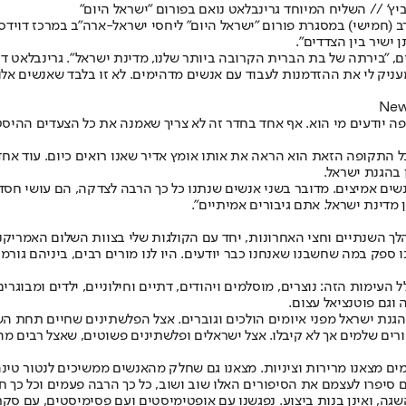
יץ' // השליח המיוחד גרינבלאט נואם בפורום "ישראל היום"
רב (חמישי) במסגרת פורום "ישראל היום" ליחסי ישראל-ארה"ב במרכז דוידס
ישיר בין הצדדים".
, "בירתה של בת הברית הקרובה ביותר שלנו, מדינת ישראל". גרינבלאט ד
מעניק לי את ההזדמנות לעבוד עם אנשים מדהימים. לא זו בלבד שאנשים אלו
ם פה יודעים מי הוא. אף אחד בחדר זה לא צריך שאמנה את כל הצעדים ההיס
בוד עם הנשיא טראמפ כבר למעלה מ-22 שנה. במהלך כל התקופה הזאת הוא הראה את אותו אומץ אדיר ש
 בהגנת ישראל.
נשים אמיצים. מדובר בשני אנשים שנתנו כל כך הרבה לצדקה, הם עושי חס
 מדינת ישראל. אתם גיבורים אמיתיים".
השנתיים וחצי האחרונות, יחד עם הקולגות שלי בצוות השלום האמריקני, ג'
נו ספק במה שחשבנו שאנחנו כבר יודעים. היו לנו מורים רבים, ביניהם גור
העימות הזה: נוצרים, מוסלמים ויהודים, דתיים וחילוניים, ילדים ומבוגרי
 וגם פוטנציאל עצום.
ן הגנת ישראל מפני איומים הולכים וגוברים. אצל הפלשתינים שחיים תחת 
ורים שלמים אך לא קיבלו. אצל ישראלים ופלשתינים פשוטים, שאצל רבים 
ם מצאנו מרירות וציניות. מצאנו גם שחלק מהאנשים ממשיכים לנטור טינה
סיפרו לעצמם את הסיפורים האלו שוב ושוב, כל כך הרבה פעמים וכל כך חזק
גה, ואינן בנות ביצוע. נפגשנו עם אופטימיסטים ועם פסימיסטים, עם סקר