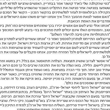
"כפי שהקולגה שלי ג'ארד קושנר אמר בבחריין, האנשים שהגיעו לסדנא לא 
ששמעו בפגישה אחר פגישה את התקליט השבור שהשמיע צלילים שליליים, על
הקהילה הבינלאומית לעזור לפלשתינים בהקשר הנכון - הקשר של הסכם שלו
"האם אפשר לצאת מהסבך הזה? איך אנחנו יוצרים משהו שגם הישראלים וגם 
ומדברים את האמת הכואבת.
"אנחנו אולי נגיע לשם אם אנשים יכירו בכך שמונחים אמורפיים כמו 'חוק בי
טוב, והמונחים האלו אינם יכולים לתת מתכונים בני-ביצוע לסיום הסכסוך ה
"ההתנחלויות אינן סיבה להיעדר השלום"
גרינבלאט התייחס לפתרון לסכסוך ואמר כי "אנחנו עשויים להגיע לפתרון אם
להגיע לפתרון אם מדינות אחרות, לא רק ארצות הברית וישראל, יוקיעו את 
"אנחנו עשויים להגיע לשם אם אחרים יפסיקו להעמיד פנים שהעימות הזה ה
לפלשתינים, לישראלים ולכל המזרח התיכון. אנחנו מקבלים על עצמנו את ה
כל כך.
"אי אפשר לערוב שנשיג תוצאות. הצלחה תתאפשר, אם בכלל, רק במשא ומתן 
ניתן ליישם. הלילה, בואו נעלה על נס את התכונה שרבים כל כך מכם הראו, 
עתיד טוב יותר. תוך כדי הכרה במציאות. בואו נעמוד איתן ונעבוד ונתפלל למע
השליח המיוחד סיכם, "בואו וניקח את החוויה שחווינו בבחריין, כאשר ישרא
תורה, אך בפעם הראשונה היה בו מניין יפיפה. בואו וניקח את כל זה ונראה
האמיתיים שמסכנים את כולם".
פורום "ישראל היום" ליחסי ישראל-ארה"ב, התקיים הערב במרכז דוידסון, בס
הפייסבוק של העיתון וכן באתר "ישראל היום" באנגלית, בכתובת
ayom.com
מדובר בפעם הראשונה שקבוצת "ישראל היום" עורכת את הפורום. הכינוס, בה
אורחת הכבוד של הכנס היא שגרירת ארה"ב באו"ם לשעבר, ניקי היילי, שהגי
ארה"ב בישראל דייוויד פרידמן, השליח המיוחד של ארה"ב למזרח התיכון ג'יי
טעינו? נתקן! אם מצאתם טעות בכתבה, נשמח שתשתפו אותנו