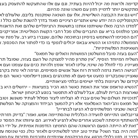
קדימה ולראות מה יכול להיות בעתיד, וגם עם אלו שהתעקשו להתעסק בעבר
מתקשים יותר לדמיין חזון עם משהו שונה מהיום.
"ויש גם את הקבוצה השלישית, אלו עם השנאה שמקננת בליבם, שלעולם לא י
הקונפליקט הזה יודע שיש אתגרים רציניים מאוד בדרך להשגת שלום כולל ו
"למדנו הרבה מאלו ששיתפו אותנו בחששות הרציונליים שלהם ואת הדאגות 
מכך פולמוס בריא עם החברים שלנו מכל רחבי הקשת הפוליטית: אמריקנים, י
"הם הסכימו להשתמש בניסיון ובחוכמה שלהם, שצברו ביזע רב, על מנת שי
הממשלה נתניהו או הנשיא עבאס יכולים לנפנף בו כדי לפתור את הסכסוך. א
השאיפות הפלשתיניות".
"העם בעזה סובל מהשלטון המושחת והאלים של חמאס"
השליח המיוחד הוסיף, "אין פתרון מהיר למצוקה של העם בעזה, שסובל 
מעייניו. כדי לחולל פה שינוי, עלינו לאזור אומץ ולהיות כנים עם עצמנו ו
"הגישה הזאת גרמה למורת רוח אצל אנשים מסוימים, וגרמה לאי נחת בקרב 
שאציין שמבקרינו כמעט אף פעם לא מתנהגים באופן דיפלומטי כאשר הם מת
קידום של רעיונות בלתי ישימים ובלתי מציאותיים.
"הנשיא טראמפ אמר את האמת כאשר הוא הכיר במציאות - ירושלים היא בי
שארצות הברית לעולם, אבל לעולם לא תתפשר בנוגע לביטחון ישראל.
"תוכניות השלום של שנים עברו לא הצליחו ליצור מסלול לעתיד משגשג וטו
של חמאס והג'יהאד האסלאמי אלא רק להמשך הבידוד והמצוקה של הפלשתינ
"בושה שנציגי הפלשתינים לא הגיעו לבחריין"
גרינבלאט התייחס לוועידה הכלכלית שהסתיימה אמש, ואמר: "בדיוק חזרת
להשתתף וניסתה לשכנע אחרים שלא להגיע לאירוע. הם עיוותו את המסר שלנו
"זאת לא הייתה הפעם הראשונה שהם החמיצו הזדמנות אמיתית. על ידי הו
"ומה היה בצד השני? עתיד טוב יותר לפלשתינים ולאזור כולו, כפי שנוסח 
בדרך זו. חזון כלכלי מרגש, עם פרויקטים אמיתיים ותוכניות סדורות עם פ