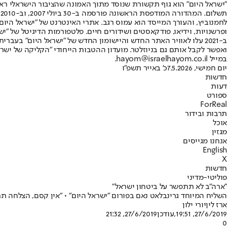
"ישראל היום" הוא גוף תקשורת שנוסד מתוך האמונה שהציבור הישראלי ראוי 
ת
ופרשנויות, וידיאו, פודקאסטים ושידורים חיים. פלטפורמות הדיגיטל של "ישרא
ב-2021 עלו לאוויר האתר החדש והיישומון החדש של "ישראל היום" בע
ואפשר לקבל אותם גם בניוזלטר. מועדון ההטבות הייחודי "הקליקה של ישרא
במייל hayom@israelhayom.co.il.
יום חמישי, 7.5.2026
כ' באייר תשפ"ו
חדשות
דעות
ספורט
ForReal
תרבות ובידור
אוכל
מגזין
אנחנו מגייסים
English
X
חדשות
פוליטי-מדיני
"ארה"ב לא תתפשר על ביטחון ישראל"
השליח המיוחד גרינבלאט נאם בפורום "ישראל היום" • "אין קסם, הצלחה ת
ארז לין
יורי ילון
27/6/2019, 19:51
,עודכן
27/6/2019, 21:32
0