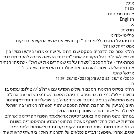
אוכל
מגזין
אנחנו מגייסים
English
X
חדשות
פוליטי-מדיני
נתניהו על החזרה ללימודים: "דן בנושא עם אנשי המקצוע, בודקים
אפשרויות שונות"
רה"מ אמר את הדברים בטקס שבו חתם על שת"פ מדעי ביו"ש ובגולן בין
ישראל לארה"ב • על הקורונה אמר: "תוכנית היציאה צריכה להיות מדורגת
ואחראית" • על ההסכם: "ניצחון על מי שמחרים את ישראל" • נתניהו הזהיר
את חיזבאללה ואמר: "העצמנו את יכולותינו הצבאיות, שייזהרו"
אריאל כהנא
28/10/2020, 10:53
,עודכן
28/10/2020, 12:57
0
רה"מ בטקס חתימת הסכם השת"פ המדעי עם ארה"ב // צילום: עמוס בן
גרשום - לע"מ // רה"מ בטקס חתימת הסכם השת"פ המדעי עם ארה"ב
ראש הממשלה בנימין נתניהו ושגריר ארה"ב בישראל
דיוויד פרידמן
חתמו
היום (רביעי) על הרחבת החלת הסכם שיתוף הפעולה המדעי בין ישראל
לארה"ב על אזור יהודה ושומרון ורמת הגולן.
במהלך טקס החתימה ב
אוניברסיטת אריאל
אמר השגריר פרידמן: "ארה"ב
ומדינת ישראל החלו לשתף פעולה בתחומי המדע וההיסטוריה בשנות
ה-70 המוקדמות. שתי המדינות הקימו קרנות בינלאומיות ולפני כמה
שנים, אחרי ששמענו דברים נפלאים על הקרנות האלו, ביקשתי לראות עוד