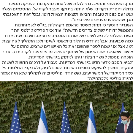
מהן. הופתעתי והתאכזבתי לגלות שכל אחת מהקרנות העניקה תמיכה
גדולה וחסרת תקדים, שלא היתה בתוקף מעבר לקווי 67'. ההסכמים האלה
נעשו עם כוונות טובות והביאו תוצאות יוצאות דופן, ובכל זאת התאכזבתי
מכך שהושפעו מעניינים פוליטיים".
השגריר הוסיף כי תחת משטר טראמפ הקהילות ביו"ש לא מוחרגות
והממשל "דוחף לשלום בדרכים חדשות". עוד אמר פרידמן: "לפני יותר
משנה פעלתי להביא לשינוי של אותם הסכמים מדעיים. חשבנו שזה ייקח
כמה שבועות, אבל זה דרש תהליך בינלאומי לשינוי ולכן התהליך לקח קצת
זמן. אבל אני שמח לספר שהשגנו את כל האישורים שרצינו. נחתום על
אישור שיאפשר את המימון של שיתוף פעולה מדעי מעבר לקו הירוק. זוהי
הוכחה נוספת לקשר הבלתי ניתן לניתוק בין שתי המדינות.
"נביא הסכם מדעי חדש בין שתי המדינות, נעבוד על דרכים חדשות לעשות
עסקים, נמשיך להשקיע כספים באיכות הטכנולוגיה, ולא נקבל החלטות על
סמך המיקוד של המשקיעים. נעשה דה-פוליטיזציה לתהליך שלא היה אמור
להיות פוליטי מלכתחילה".