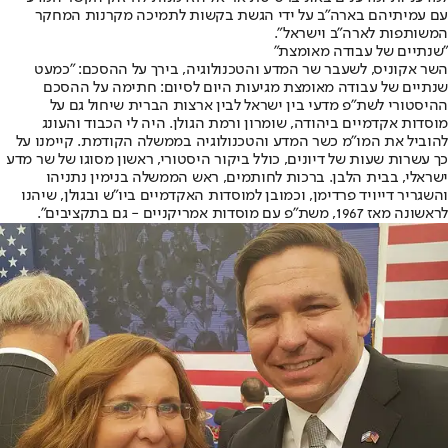
עם עמיתיהם בארה"ב על ידי הגשת בקשות לתמיכה מקרנות המחקר
המשותפות לארה"ב וישראל".
"שנתיים של עבודה מאומצת"
השר אקוניס, לשעבר שר המדע והטכנולוגיה, בירך על ההסכם: "כמעט
שנתיים של עבודה מאומצת מגיעות היום לסיום: חתימה על ההסכם
ההיסטורי לשת"פ מדעי בין ישראל לבין ארצות הברית שיחול גם על
מוסדות אקדמיים ביהודה, שומרון ורמת הגולן. היה לי הכבוד והעונג
להוביל את המו״מ כשר המדע והטכנולוגיה בממשלה הקודמת. קיימנו על
כך עשרות שעות של דיונים, כולל ביקור היסטורי, ראשון מסוגו של שר מדע
ישראלי, בבית הלבן. ברכות לחותמים, ראש הממשלה בנימין נתניהו
והשגריר דייויד פרדימן, וכמובן למוסדות האקדמיים ביו"ש ובגולן, שיהנו
לראשונה מאז 1967, משת"פ עם מוסדות אמריקניים - גם בתקציבים".