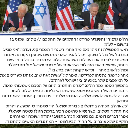
רה"מ נתניהו והשגריר פרידמן חותמים על ההסכם // צילום: עמוס בן
גרשום - לע״מ
ראש הממשלה נתניהו נאם מיד אחרי השגריר האמריקני, ועדכן: "אני מגיע
מתרגיל של צה"ל בצפון, ויכול להגיד שאני מתרשם שבזמן הקורונה אנחנו
ממשיכים לפתח את היכולות הצבאיות שלנו. יש מרכיב טכנולוגי מרשים
ביותר, שמעצים את היכולות הצבאיות של מדינת ישראל מול חיזבאללה
ומול כל אויב אחר - וכדאי לקחת זאת בחשבון".
אחר כך פנה נתניהו לפרידמן, ואמר לו: "עשית זאת שוב. אנחנו מעריכים את
כל המאמצים שלך במגעים בין ישראל לארה"ב".
בהמשך נאומו אמר רה"מ: "אנחנו חותמים היום על הסכם משמעותי מאוד.
זו מחויבות של הנשיא טראמפ, שגישתו המצליחה הביאה שלום לאזור
ועזרה לישראל להשיג שלושה הסכמי שלום - עם בחריין, איחוד האמירויות
וסודאן.
"כשארה"ב הכירה בירושלים כבירת ישראל, היו שאמרו כי המעשה יהרוס
את תהליך השלום. כשהנשיא טראמפ הכיר ברמת הגולן כשטח ישראלי,
אמרו דברים דומים. גם כשהוא הכיר בתושבי יהודה ושומרון כאזרחים
חוקיים שלא עוברים על החוק הבינלאומי - המתנגדים המשיכו להתנגד".