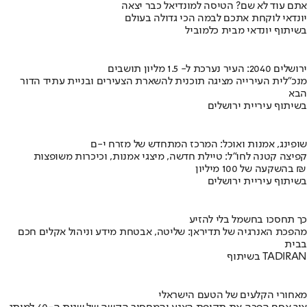
אתם עוד לא שם? הטיסה למונדיאל כבר יצאה
יונדאי לוקחת אתכם לבמה הכי גדולה בעולם
בשיתוף יונדאי מבית כלמוביל
ירושלים 2040: העיר נערכת ל- 1.5 מליון תושבים
מנכ"לית העירייה מציגה תוכנית להשארת הצעירים ובניית עתיד הדור
הבא
בשיתוף עיריית ירושלים
שופינג, אמנות ואוכל: המרכז המתחדש של מזרח י-ם
קפיצה קטנה לחו"ל: טיילת חדשה, מיצגי אמנות, וכיכרות משופצות
בהשקעה של 100 מיליון ₪
בשיתוף עיריית ירושלים
כך תחסכו בחשמל בלי להזיע
מהפכת האנרגיה של תדיראן: שליטה, אבטחת מידע וניהול אקלים חכם
בבית
בשיתוף TADIRAN
מאחורי הקלעים של הטעם הישראלי