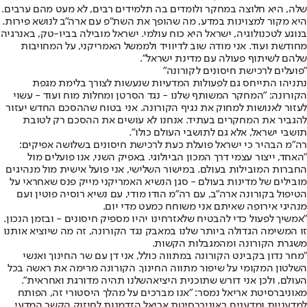
שלה, היא חלוצה במחקר ולומדים בה תלמידים רבים, לא מעט מהם ערבים.
היא מקור למצוינות במדע, מה שהופך את השת"פ עם ארה"ב לנושא פירות.
בנוגע לטכנולוגיה, ישראל היא כוח עולמי. ישראל מובילה בביו-טק, באנרגיה
מחודשת ועוד. אני מודה שוב לדיוויד ולממשל האמריקני, על המחויבות
שלהם לשיתוף פעולה עם מדינת ישראל".
"פועלים לרכישת חיסונים לקורונה"
נתניהו התייחס גם לפעולות המדעיות שנעשות לצורך בלימת מגפת
הקורונה: "המחקר המשותף שלנו - נגד הסרטן ומחלות מוח ועוד - עשוי
לעזור לאנושות למחוק את נגיף הקורונה. אני בטוח שההסכם החדש יעזור
להגביר את המחקרים בעתיד. אנחנו לא עושים את ההסכם רק לטובת
תושבי ישראל, אלא גם לתושבי העולם כולו".
רה"מ הבהיר כי ישראל פועלת כעת לרכישת חיסונים בשלושה אפיקים:
"האחד, ייצור עצמי דרך המכון הביולוגי. באפיק השני, אנו פועלים מול
החברות המובילות בעולם. במישור השלישי, אני פועל אישית מול מנהיגים
מובילים של מדינות בעולם - סגן הנשיא האמריקני מייק פנס שאחראי על
הטיפול בקורונה ארה"ב, עם רה"מ הודו מודי, עם נשיא רוסיה פוטין ועם
מנהיגי אירופה שאיתם אני משוחח כמעט מדי יום.
"אמשיך לפעול כדי להבטיח שלאזרחינו יהיו מספיק חיסונים - ובזמן הנכון.
זו המשימה הגדולה ביותר שלנו במאבק נגד הקורונה, זה מה שיוציא אותנו
משגרת הקורונה ומהמגבלות הקשות.
"מחר נדון בקבינט הקורונה במתווה כולל, אני דן עם שר החינוך ואנשי
השלטון המקומי על שיפור מתווה החינוך. הקורונה מרימה את ראשה בכל
העולם, ולכן אני דורש ש
תוכנית היציאה
שלנו תהיה מדורגת ואחראית".
מאוניברסיטת אריאל נמסר: "אנו מברכים על מהלך היסטורי זה, הפותח
למדעניות ומדענים באוניברסיטת אריאל הזדמנות לחיזוק הקשר המדעי