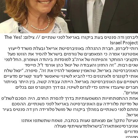
ליברמן ודה סנטיס בעת ביקורו באריאל לפני שנתיים // צילום: The Yes!
Israel Project
רותי ליברמן, חברת ההנהלה באוניברסיטת אריאל ובעלת משרד לייעוץ
אסטרטגי אמרה כי המאמצים של גורמים בישראל להסיר את הווטו מעל
תקציבי המחקר והפיתוח של ארה"ב למוסדות ביהודה ושומרון, החל לפני
שנים רבות. "זה החזון והעבודה של יגאל כהן אורגד ז"ל, מייסד
האוניברסיטה באריאל, שהאמין שאפשר להזיז את זה", סיפרה. "יגאל שלח
אותי לקונגרס ולארגונים כדי להביא לשינוי שיאפשר ליצור קשרים מדעיים
רשמיים עם האוניברסיטה באריאל. הייתה עבודה קשה, בין היתר באיתור
חברים שיעבדו איתנו כדי לגרום לשינוי, גם דרך הקונגרס וגם בכלים
אחרים".
אחת ההתפתחויות המשמעותיות בדרך להסרת החרם, היה הסכם לשת"פ
של מדינת פלורידה עם האוניברסיטה באריאל לפני כשנתיים. ההסכם
נחתם לפני כשנתיים במהלך ביקורו של מושל פלורידה רון דה סנטיס בעיר
אריאל.
טעינו? נתקן! אם מצאתם טעות בכתבה, נשמח שתשתפו אותנו
אוניברסיטאות
ארה"ב
ישראל
מדע
שיתוף פעולה
מדורים
ספורט