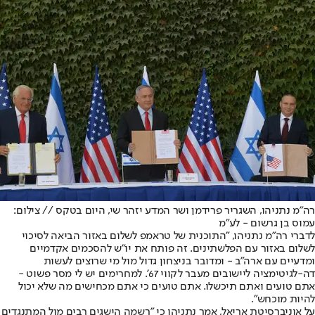
רה"מ נתניהו, השגריר פרידמן ושר המדע יזהר שי, היום בטקס // צילום:
עמוס בן גרשום - לע״מ
לדברי רה"מ נתניהו, "התוכנית של טראמפ לשלום באזור הביאה לסיכוי
לשלום באזור עם הפלשתינים. זה פותח את יו"ש להסכמים אקדמיים
ומדעיים עם ארה"ב - ומדובר בניצחון גדול מול מי שרוצים לעשות
דה-לגיטימציה ליישובים מעבר לקווי 67'. למחרימים יש לי מסר פשוט -
אתם טועים ואתם תיכשלו. אתם טועים כי אתם מכחישים מה שלא יכול
להיות מוכחש".
על אוניברסיטת אריאל, אמר נתניהו כי "רשמה הישגים רבים מול המתנגדים