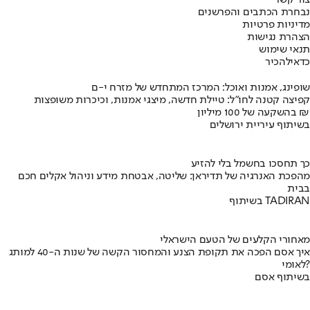
צור קשר
נבחרת הכתבים והפרשנים
מדיניות פרטיות
הצהרת נגישות
תנאי שימוש
כדאי
להכיר
שופינג, אמנות ואוכל: המרכז המתחדש של מזרח י-ם
קפיצה קטנה לחו"ל: טיילת חדשה, מיצגי אמנות, וכיכרות משופצות
בהשקעה של 100 מיליון ₪
בשיתוף עיריית ירושלים
כך תחסכו בחשמל בלי להזיע
מהפכת האנרגיה של תדיראן: שליטה, אבטחת מידע וניהול אקלים חכם
בבית
בשיתוף TADIRAN
מאחורי הקלעים של הטעם הישראלי
איך אסם הפכה את תקופת הצנע והמחסור הקשה של שנות ה-40 למותג
לאומי?
בשיתוף אסם