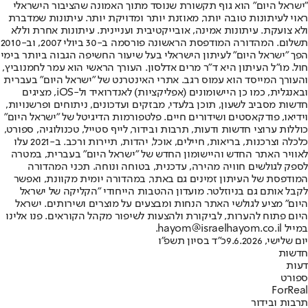
"ישראל היום" הוא גוף תקשורת שנוסד מתוך האמונה שהציבור הישראלי
ראוי לעיתונות טובה יותר, מאוזנת יותר ומדויקת יותר. עיתונות שמדברת
ולא צועקת. עיתונות אמינה, אובייקטיבית ועניינית. עיתונות אחרת וללא
תשלום. המהדורה המודפסת הראשונה פורסמה ב-30 ביולי 2007, וב-2010
הפך "ישראל היום" לעיתון הישראלי בעל שיעור החשיפה הגבוה ביותר בימי
חול. מו"ל העיתון היא ד"ר מרים אדלסון. העורך הראשי הוא עמר לחמנוביץ,
והעורך המייסד הוא עמוס רגב. אתרי האינטרנט של "ישראל היום" בעברית
ובאנגלית, כמו כן היישומונים (אפליקציות) לאנדרואיד ול-iOS, מציגים
חדשות מסביב לשעון, תוכן בלעדי, מבזקים ועדכונים, ניתוחים ופרשנויות,
וידיאו, פודקאסטים ושידורים חיים. פלטפורמות הדיגיטל של "ישראל היום"
כוללות ערוצי חדשות ודעות, תרבות ובידור, לייף סטייל, טכנולוגיה, ספורט,
כלכלה וצרכנות, בריאות, חיילים, אוכל, יהדות, תיירות ורכב. ב-2021 עלו
לאוויר האתר החדש והיישומון החדש של "ישראל היום" בעברית, במטרה
לספק לגולשים חוויה מהירה, עדכנית, בטוחה ונוחה. תכני המהדורה
המודפסת של העיתון זמינים גם באתר, במהדורה יומית מקוונת, ואפשר
לקבל אותם גם בניוזלטר. מועדון ההטבות הייחודי "הקליקה של ישראל
היום" מציע לגולשי האתר הנחות ומבצעים על מוצרים ושירותים. ישראל
היום פתוח להערות, לביקורת ולהצעות לשיפור מקהל הקוראים. פנו אלינו
במייל hayom@israelhayom.co.il.
יום שלישי, 9.6.2026
כ"ד בסיון תשפ"ו
חדשות
דעות
ספורט
ForReal
תרבות ובידור