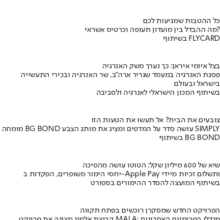
כל ההטבות שמגיעות לכם
מה ההבדל בין מועדון תעופה וכרטיס אשראי?
בשיתוף FLYCARD
בצל איומי איראן: כך נערך משק האנרגיה
פסגת האנרגיה במעמד שגריר ארה"ב, שר האנרגיה ובכירי התעשייה
בישראל ובעולם
בשיתוף המכון הישראלי לאנרגיה ולסביבה
צובעים את הבית? אל תעשו את הטעות הזו
מומחה BG BOND עושה סדר על המדפים ומציג את מותג הצבע SIMPLY
בשיתוף BG BOND
שיא של 600 מיליון שקל: הטוטו עושה מהפיכה
יחסי הימור משופרים, הפקדות ב-Apple Pay ותשלום זכיות מיידי
בשיתוף המועצה להסדר ההימורים בספורט
הפרויקט החדש שמסקרן רוכשים בפתח תקווה
קבוצת אלמוג מציגה את פרויקט MALA: מגדלי הפרימיום האחרונים