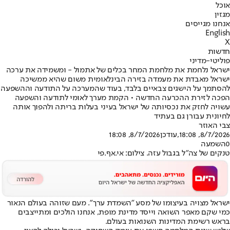
אוכל
מגזין
אנחנו מגייסים
English
X
חדשות
פוליטי-מדיני
ישראל נלחמת את מלחמת המחר בכלים של אתמול - ומשמידה את ערכה
ישראל מאבדת את מעמדה בזירה הבינלאומית משום שהיא ממשיכה
להסתמך על הישגים צבאיים בלבד, בעוד שהמערכה על התודעה וההשפעה
הפכה לזירת ההכרעה החדשה • הקמת מערך לאומי לתודעה והשפעה
עשויה לחזק את נכסיותה של ישראל בעיני בעלות בריתה ולהפוך אותה
לחיונית עבורן גם בעתיד
צבי האוזר
8/7/2026, 18:08
,עודכן
8/7/2026, 18:08
0
השמעה
טנקים של צה"ל בגבול עזה. צילום: אי.אף.פי
ישראל מצויה בעיצומו של מסע "השמדת ערך". מעם שזוהה בעולם הנאור
כמי שקם מאפר השואה וייסד מדינת מופת, אנחנו הולכים ומתייצבים
בראש רשימת המדינות השנואות בעולם.