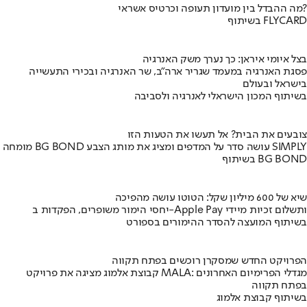
מה ההבדל בין מועדון תעופה וכרטיס אשראי?
בשיתוף FLYCARD
בצל איומי איראן: כך נערך משק האנרגיה
פסגת האנרגיה במעמד שגריר ארה"ב, שר האנרגיה ובכירי התעשייה
בישראל ובעולם
בשיתוף המכון הישראלי לאנרגיה ולסביבה
צובעים את הבית? אל תעשו את הטעות הזו
מומחה BG BOND עושה סדר על המדפים ומציג את מותג הצבע SIMPLY
בשיתוף BG BOND
שיא של 600 מיליון שקל: הטוטו עושה מהפיכה
יחסי הימור משופרים, הפקדות ב-Apple Pay ותשלום זכיות מיידי
בשיתוף המועצה להסדר ההימורים בספורט
הפרויקט החדש שמסקרן רוכשים בפתח תקווה
קבוצת אלמוג מציגה את פרויקט MALA: מגדלי הפרימיום האחרונים
בפתח תקווה
בשיתוף קבוצת אלמוג