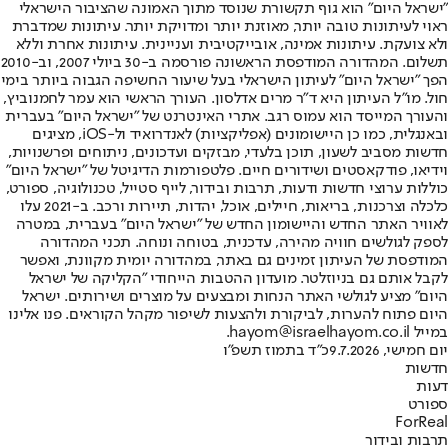
"ישראל היום" הוא גוף תקשורת שנוסד מתוך האמונה שהציבור הישראלי
ראוי לעיתונות טובה יותר, מאוזנת יותר ומדויקת יותר. עיתונות שמדברת
ולא צועקת. עיתונות אמינה, אובייקטיבית ועניינית. עיתונות אחרת וללא
תשלום. המהדורה המודפסת הראשונה פורסמה ב-30 ביולי 2007, וב-2010
הפך "ישראל היום" לעיתון הישראלי בעל שיעור החשיפה הגבוה ביותר בימי
חול. מו"ל העיתון היא ד"ר מרים אדלסון. העורך הראשי הוא עמר לחמנוביץ,
והעורך המייסד הוא עמוס רגב. אתרי האינטרנט של "ישראל היום" בעברית
ובאנגלית, כמו כן היישומונים (אפליקציות) לאנדרואיד ול-iOS, מציגים
חדשות מסביב לשעון, תוכן בלעדי, מבזקים ועדכונים, ניתוחים ופרשנויות,
וידיאו, פודקאסטים ושידורים חיים. פלטפורמות הדיגיטל של "ישראל היום"
כוללות ערוצי חדשות ודעות, תרבות ובידור, לייף סטייל, טכנולוגיה, ספורט,
כלכלה וצרכנות, בריאות, חיילים, אוכל, יהדות, תיירות ורכב. ב-2021 עלו
לאוויר האתר החדש והיישומון החדש של "ישראל היום" בעברית, במטרה
לספק לגולשים חוויה מהירה, עדכנית, בטוחה ונוחה. תכני המהדורה
המודפסת של העיתון זמינים גם באתר, במהדורה יומית מקוונת, ואפשר
לקבל אותם גם בניוזלטר. מועדון ההטבות הייחודי "הקליקה של ישראל
היום" מציע לגולשי האתר הנחות ומבצעים על מוצרים ושירותים. ישראל
היום פתוח להערות, לביקורת ולהצעות לשיפור מקהל הקוראים. פנו אלינו
במייל hayom@israelhayom.co.il.
יום חמישי, 9.7.2026
כ"ד בתמוז תשפ"ו
חדשות
דעות
ספורט
ForReal
תרבות ובידור