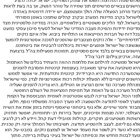
שלוש שנות המלחמה חשפו את עומק השחיקה. ישראל יכולה להציג
הישגים צבאיים מרשימים תוך שמירה על טוהר הנשק, אך בה בעת לראות
כיצד מרחב הפעולה שלה הולך ומצטמצם. יש ירידה דרמטית באהדה
לישראל בקרב מדינות המערב ובקרב קהלים שתמכו באופן מסורתי
בישראל, לצד הליכים משפטיים בינלאומיים, הכרה במדינה פלסטינית מצד
מדינות ידידות והפיכת מצבה המדיני של ישראל לסעיף סיכון עסקי כמעט
בכל דוח של חברות המייצאות או התלויות ביבוא. אלה אינם נזקים
"תדמיתיים" - אלה נזקים מצטברים שהופכים לסכנה אסטרטגית להמשך
שגשוגה של ישראל ופוגעים ישירות ביכולתנו להבטיח את ביטחוננו.
הישגים צבאיים בלבד אינם מספיקים. תמונות מפעילות צה"ל ברצועת
עזה, ארכיון,צילום: דובר צה"ל
ישראל ממשיכה להילחם את מלחמת ההווה והעתיד בכלים של האתמול.
היא משקיעה את עיקר משאביה בעוצמות קינטיות ומסרבת להפנים
שהמערכה החדשה היא היברידית: קינטית ותודעתית. אי אפשר לממש
הישגים קינטיים ללא הפעלת יכולות רכות אסטרטגיות לצדן. כפי שישראל
מנהלת מערכה נגד איום הגרעין או הטילים, היא צריכה להפנים שעליה
לנהל מערכה גם על האמת ועל תפיסת המציאות של העולם החופשי.
לפני הכול, ישראל צריכה לגבש אסטרטגיה לאומית המבוססת על הקמת
מערך לאומי לתודעה ולהשפעה: לא מערך הסברה ממשלתי נוסף, חלש,
מבוזר וחסר שיניים, אלא גוף ביטחוני שיאסוף וינתח בזמן אמת את השיח
העולמי, יזהה מגמות וסיכונים, יפעל בזירות רב-תחומיות, יאפשר תחזוק
רשתות משפיענים, חוקרים, קהילות ומובילי דעת קהל, ויידע לא רק להגיב
אלא גם ליזום, לעצב ולהטמיע תודעה. חשיבותו של המהלך אינה רק טכנית.
הוא לא נועד רק לשפר את מעמד ישראל או לצמצם נזקים. במבט-על, הוא
נועד לבנות מחדש את נכסיותה של ישראל בעיני בעלות בריתה, מתוך