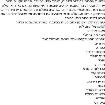
מדינות אחרות בכניסה לתחום, תוביל אותו במערב, תבנה אקו-סיסטם
ייחודי, ובכך תיצור לעצמה מרכיב עוצמה חדש ומעודכן. ואם לא, היא תגלה
שגם ניצחונות צבאיים מזהירים נשחקים בעולם שבו מי שמכריע אינו רק מי
שמחזיק ביותר אש, אלא גם מי שמעצב את התודעה ומי שמצליח להפוך את
עצמו לנכס עבור בעלי בריתו.
טעינו? נתקן! אם מצאתם טעות בכתבה, נשמח שתשתפו אותנו
עקבו אחרינו
G
o
o
g
l
e
News
אסטרטגיה
טורקיה
מעמד ישראל בעולם
קטאר
מדורים
ספורט
תרבות ובידור
לייף סטייל
אוכל
תיירות
טכנולוגיה ומדע
הורוסקופ
ForReal
מגזין השבוע
דעות
חדשות בארץ
חדשות בעולם
פוליטי
ביטחוני