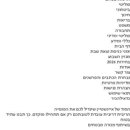
פוליטי
ביטחוני
חינוך
בריאות
משפט
תחבורה
פוליטי-מדיני
כללי ומידע
דף הבית
זמני כניסת וצאת שבת
מגזין השבוע
בחירות 2026
אודות
צור קשר
נבחרת הכתבים והפרשנים
מדיניות פרטיות
הצהרת נגישות
תנאי שימוש
כדאי
להכיר
הסוד של איינשטיין שיגדיל לכם את הפנסיה
הריבית דריבית עובדת לטובתכם רק אם תתחילו מוקדם. כך תבנו עתיד
בטוח
בשיתוף מנורה מבטחים