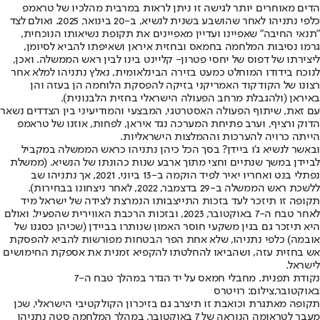
הדים מאוחרים יותר לגישה זו ניתן לראות במרבית מהלכיו של טראמפ
כלפי נתניהו לאחר שהושבע בשנית לנשיא, ב-20 בינואר, 2025. ואולם לצד
"תנאי החיבה" שאפיינו ועדיין מאפיינים את תקופת נשיאותו הנוכחית,
גרמו נסיבות המלחמה בחמאס ובחזית איראן ושאיפתו להביא לסיומן,
ליצירתו של דפוס של יחסי פטרון- קליינט בינו לבין ראש הממשלה. ואכן,
לנוכח בידודו המוחלט כמעט בזירה הבינלאומית, נאלץ נתניהו למלא אחר
רצונו של הקודקוד האמריקני בזיקה להפסקת הלוחמה הן בעזה והן
באיראן (ולהגבלת מרחב הפעולה הישראלי בחזית הלבנונית).
עם זאת, שיתוף הפעולה האסטרטגי, המבצעי והמודיעיני בין הצדדים נשאר
הדוק ורציף, וערב פתיחת המערכה נגד איראן, לפחות, אוזנו של טראמפ
הייתה כרויה להערכות וההמלצות הישראליות.
ובאשר לנשיא ג’ו ביידן? בסך הכל כיהן נתניהו כראש הממשלה במקביל
לביידן במשך שנתיים וחצי מתוך ארבע שנות כהונתו של הנשיא. (ממשלת
נפתלי בנט ואחריו יאיר לפיד הוקמה ב-13 ביוני, 2021, אך נתניהו שב
ללשכת ראש הממשלה ב-29 בדצמבר, 2022, לאחר ניצחונו בבחירות).
תקופה זו תיזכר לעד בזכות התייצבותו הנמרצת לצידה של ישראל מיד
לאחר טבח ה-7 באוקטובר, 2023, ובזכות הרכבת האווירית שהפעיל. ואולם
היא תיזכר גם בגין משקעי חוסר האמון שנותרו בביידן (שכיהן כסגנו של
אובמה) כלפי נתניהו, שלא אחת הפר הבטחות מפורשות להביא להפסקת
אש בחזית עזה, ושהביאו להחלטתו להקפיא זמנית את אספקת החימושים
לישראל.
נקודת תפנית. מחבלי חמאס על יד הגדר במהלך טבח ה-7
באוקטובר,צילום: רויטרס
תקופה מאתגרת וכואבת זו תיצרב גם בזיכרון הקולקטיבי הישראלי, שכן
מעבר לטראומה הנוראה של 7 באוקטובר, במהלך המלחמה סטה נתניהו