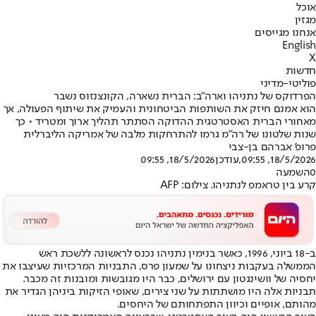
אוכל
מגזין
אנחנו מגייסים
English
X
חדשות
פוליטי-מדיני
הפרדוקס של נתניהו וארה"ב: הברית נשארה, הקונצנזוס נשבר
הוא אמנם חיזק את השותפות הביטחונית והעמיק את שיתוף הפעולה, אך
מאחורי הברית האסטרטגית ההדוקה הסתתר תהליך ארוך ומטריד • כך
שנות שלטונו של רה"מ גרמו להתרחקות מלבה של אמריקה הליברלית
פרופ' אברהם בן-צבי
18/5/2026, 09:55
,עודכן
18/5/2026, 09:55
0
השמעה
קרע בין טראמפ לנתניהו. צילום: AFP
ב-18 ביוני, 1996, כאשר בנימין נתניהו נכנס לראשונה ללשכת ראש
הממשלה בעקבות ניצחונו על שמעון פרס, התבניות המרכזיות שעיצבו את
יחסיה של וושינגטון עם ירושלים, כבר היו מגובשות ומובנות זה מכבר.
תבניות אלה היו מושתתות על שני צירים, שאופי הזיקות ביניהן הגדיר את
מהותם, אופיים וכיוון התפתחותם של היחסים.