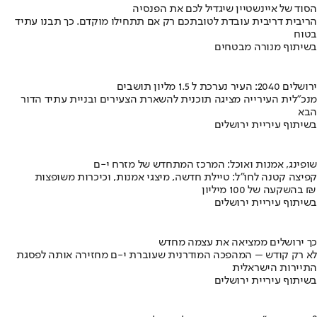
הסוד של איינשטיין שיגדיל לכם את הפנסיה
הריבית דריבית עובדת לטובתכם רק אם תתחילו מוקדם. כך תבנו עתיד
בטוח
בשיתוף מנורה מבטחים
ירושלים 2040: העיר נערכת ל 1.5 מליון תושבים
מנכ"לית העירייה מציגה תוכנית להשארת הצעירים ובניית עתיד הדור
הבא
בשיתוף עיריית ירושלים
שופינג, אמנות ואוכל: המרכז המתחדש של מזרח י-ם
קפיצה קטנה לחו"ל: טיילת חדשה, מיצגי אמנות, וכיכרות משופצות
בהשקעה של 100 מיליון ₪
בשיתוף עיריית ירושלים
כך ירושלים ממציאה את עצמה מחדש
לא רק קודש – המהפכה המודרנית שעוברת י-ם מחזירה אותה לפסגת
התיירות הישראלית
בשיתוף עיריית ירושלים