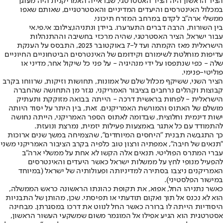
הציר הראשון היה הציר האסטרטגי, שבראייה האמריקנית היה מעוגן
במכלול האינטרסים והיעדים המדיניים והאסטרטגיים, שאותם שאפו
ממשלי ארה״ב לקדם במרחב המזרח תיכוני.
בין השורות, הרבה דברים התערערו. ביידן ונתניהו,צילום: אי.פי.אי
עבור ישראל, הציר האסטרטגי, שהיה מרכזי בחשיבה וההתנהלות
הישראלית מאז הקמתה ועד ל-7 באוקטובר 2023, התבסס על הענקת
עדיפות מוחלטת לשימורם וקידומם של האינטרסים הביטחוניים החיוניים
שלה - כפי שנתפסו על ידי מנהיגיה - על פני כל שיקול אחר, מדיני או
פוליטי-פנימי.
הציר השני, ששיקף מכלול שלם של אמונות, תחושות וזיקות, שרווחו בקרב
קבוצות וקהלים נרחבים בציבור האמריקני, נגזר מן התחושה שהחברה
הישראלית - לפחות בראשית דרכה - הייתה בבואה מזוקקת ותעתיק
מושלם של האתוס והמורשת האמריקנים. זאת, בין היתר על יסוד היותה
ישות דינמית וחלוצית, שבדומה לאתוס הספר האמריקני, הייתה נחושה
להתמודד עם כל אתגר באמצעות פעילות יזמית, נמרצת ונועזת.
כך התגבשה תבנית "היחסים המיוחדים", שהצמיחה במשך שנים ארוכות
"תנאים של חיבה", אמפתיה ורצון טוב כלפיה בקרב הציבור האמריקני משני
עברי המתרס הפוליטי. תנאים אלה הקשו לא אחת על ממשלי ארה"ב
להפעיל מנופי לחץ על ממשלות ישראל כאשר היעדים והאינטרסים
האמריקנים ניצבו בסתירה למדיניותה ופעולותיה של ישראל (במיוחד
במישור הפלסטיני).
כאשר נתניהו החל, אפוא, את תקופת כהונתו הראשונה כראש הממשלה,
הוא לא נכנס אל תוך ואקום תודעתי או תפיסתי. שכן, מהותן של התבניות
היסודיות הייתה לו ברורה כאשר החל לנווט את דרכו במסגרתן. מבחינה
אסטרטגית הוא הגיע אפילו אל המוגמר משום שמשקעי העשור הראשון,