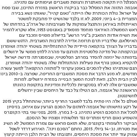
הסגלגל היו תקופה מאתגרת ורצופת משברים ועימותים עם נתניהו.
אובמה התווה את המסלול כבר בביקורו הראשון במזרח התיכון, שבו פסח
על ישראל. גולת הכותרת שלו הייתה "נאום קהיר", שאותו נשא בבירה
המצרית ב-4 ביוני, 2009. לא זו בלבד שהושיט יד מחבקת למשטר
האייתולות באיראן והתנצל עמוקות על מעורבותה של ארה"ב בהדחתו של
ראש הממשלה האיראני מוחמד מוסאדק באוגוסט 1953, אלא שקרא להמיר
את השיח אודות המאבק ב"ציר הרשע" בדיאלוג מפויס ומכבד עם
האיסלאם, שלדבריו תרם תרומה אדירה לתרבות המערבית. הדגש ששם
בדבריו על הצורך בהקפאה מיידית של ההתנחלויות בשטחי יהודה ושומרון
ובהקמתה של מדינה פלסטינית תורגם עד מהרה ללחץ ממשי על ירושלים
בדמותה של יוזמה להסדר במרחב הפלסטיני, שבמסגרתה נדרשה ישראל
להקפיא באופן גורף את פעילות ההתנחלות שלה בשטחי יהודה ושומרון.
הגם שנתניהו נאלץ להסכים באופן עקרוני ל"מתווה ההקפאה" למשך עשרה
חודשים, לא מנע הדבר את מסכת המשברים החריפה, שפרצה ב-2010 בינו
לבין הבית הלבן, וזאת לנוכח המשך הבנייה במזרח ירושלים. למרות
שמשברים אלה לא לוו בסנקציות כלכליות ומדיניות בתקופת כהונתו
הראשונה של אובמה, הם הטילו צל כבד על היחסים שבין ירושלים
לוושינגטון.
ואולם כל אלה היו פתיח בלבד למשבר החריף ביותר, שהתחולל בקיץ 2015
על רקע נחישותו של אובמה לחתום על הסכם הגרעין עם איראן. בניסיון
לסכל את ההסכם הופיע נתניהו, ב-3 במרץ, 2015, בפני שני בתי הקונגרס
והשמיע נאום חריף ומתריס נגד חולשותיו ופגמיו של ההסכם.
הביקור הלעומתי בקונגרס, שלא תואם מראש עם צמרת הממשל, לא השיג
את מטרתו, וב-14 ביולי, 2015, נחתם "הסכם וינה". האירוע דרדר לשפל
עמוק עוד יותר את מסכת היחסים, ותגובתו של הבית הלבן הייתה קיצוץ