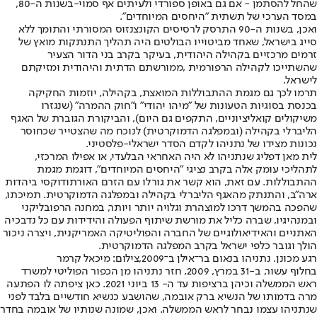
שהחל להסתמן - אם גם באופן ספורדי ולעיתים אף סמוי-בשנות ה-80,
במסד הערכי של תשתית "היחסים המיוחדים".
ואכן, בשנות ה-90 התרסק לרסיסים הקונצנזוס המסורתי והתומך ללא
סייג בישראל, שאחד מביטוייו הבולטים היה תהליך התנתקות מואץ של
זרמים מרכזיים בקהילה היהודית, בעיקר בקרב בני הדור הצעיר
שהשתייכו לקהילה הרפורמית ,ממורשתם הדתית והיהודית ומזיקתם
לישראל.
תרמו לכך גם מגמת ההתבוללות המואצת, בקהילה, יוזמות החקיקה
בכנסת בסוגיות הטעונות של "מיהו יהודי" ו"חוק ההמרה" (שנגזרו
משיקולים קואליציוניים, התקפים גם היום), והביקורת הגוברת של האגף
הליברלי בקהילה (ובמפלגה הדמוקרטית) לנוכח מה שהצטייר שכחוסר
נכונות מצידו של נתניהו לקדם הסדר ישראלי-פלסטיני.
לית מאן דפליג שנתניהו לא היה האחראי הבלעדי, או אפילו המרכזי,
לתהליכי עומק אלה בקרב נציגי "היחסים המיוחדים", דוגמת מגמת
ההתבוללות. עם זאת, הוא קשר את גורלו עם הזרם האורתודוקסי ביהדות
ארה"ב, והתנתק מהאגף הליברלי בקהילה ובמפלגה הדמוקרטית. תמיכתו,
שהפכה בהמשך דרכו למוצהרת וגלויה יותר ויותר, במחנה הרפובליקני
ובמנהיגיו, שברה כליל את מורשת שיתוף הפעולה והידידות עם כל נדבכיה
האתניים והאידיאולוגיים של החברה והפוליטיקה האמריקנית, ויצרה ניכור
הולך וגובר כלפי ישראל בקרב המפלגה הדמוקרטית.
רגע מכונן. נתניהו בנאום בר־אילן ב־2009,צילום: מיכאל קרמר
בחלוף עשור, ב-31 במרץ, 2009, חזר נתניהו מן הכפור הפוליטי למשרד
ראש הממשלה וכיהן ברציפות עד ה- 13 ביוני 2021. כאן ציפתה לו הפתעה
מרה בדמותו של הנשיא ברק אובמה, שהושבע כנשיא חודשיים בלבד לפני
שנתניהו עצמו נבחר לראש הממשלה. ואכן, שמונה שנותיו של אובמה בחדר