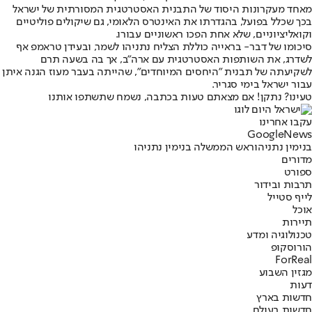
מאחד מעקרונות היסוד של התבנית האסטרטגית המסורתית של ישראל
בכך שכלל בפועל, בהגדרתו את האינטרס הלאומי, גם שיקולים פוליטיים
וקואליציוניים, שלא אחת הפכו ראשוניים עבורו.
סיכומו של דבר- בראייה כוללת הצליח נתניהו לשמר, ובעידן טראמפ אף
לשדרג, את השותפות האסטרטגית עם ארה"ב, אך בה בשעה תרם
לשקיעתה של תבנית "היחסים המיוחדים", שהייתה בעבר מעוז הגנה איתן
עבור ישראל בימי סגריר.
טעינו? נתקן! אם מצאתם טעות בכתבה, נשמח שתשתפו אותנו
עקבו אחרינו
G
o
o
g
l
e
News
בנימין נתניהו
ראש הממשלה בנימין נתניהו
מדורים
ספורט
תרבות ובידור
לייף סטייל
אוכל
תיירות
טכנולוגיה ומדע
הורוסקופ
ForReal
מגזין השבוע
דעות
חדשות בארץ
חדשות בעולם