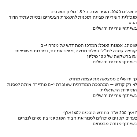
ירושלים 2040: העיר נערכת ל 1.5 מליון תושבים
מנכ"לית העירייה מציגה תוכנית להשארת הצעירים ובניית עתיד הדור
הבא
בשיתוף עיריית ירושלים
שופינג, אמנות ואוכל: המרכז המתחדש של מזרח י-ם
קפיצה קטנה לחו"ל: טיילת חדשה, מיצגי אמנות, וכיכרות משופצות
בהשקעה של 100 מיליון ₪
בשיתוף עיריית ירושלים
כך ירושלים ממציאה את עצמה מחדש
לא רק קודש – המהפכה המודרנית שעוברת י-ם מחזירה אותה לפסגת
התיירות הישראלית
בשיתוף עיריית ירושלים
איך 200 ש"ח בחודש הופכים ל140 אלף ?
צעדים קטנים שיכולים לסגור את הבור הפנסיוני בין נשים לגברים
בשיתוף מנורה מבטחים