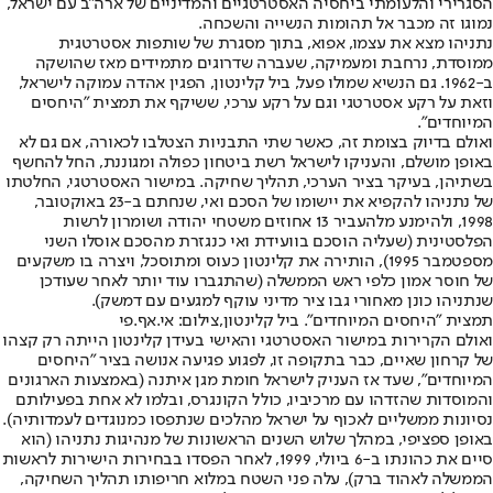
הסגרירי והלעומתי ביחסיה האסטרטגיים והמדיניים של ארה"ב עם ישראל,
נמוגו זה מכבר אל תהומות הנשייה והשכחה.
נתניהו מצא את עצמו, אפוא, בתוך מסגרת של שותפות אסטרטגית
ממוסדת, נרחבת ומעמיקה, שעברה שדרוגים מתמידים מאז שהושקה
ב-1962. גם הנשיא שמולו פעל, ביל קלינטון, הפגין אהדה עמוקה לישראל,
וזאת על רקע אסטרטגי וגם על רקע ערכי, ששיקף את תמצית "היחסים
המיוחדים".
ואולם בדיוק בצומת זה, כאשר שתי התבניות הצטלבו לכאורה, אם גם לא
באופן מושלם, והעניקו לישראל רשת ביטחון כפולה ומגוננת, החל להחשף
בשתיהן, בעיקר בציר הערכי, תהליך שחיקה. במישור האסטרטגי, החלטתו
של נתניהו להקפיא את יישומו של הסכם ואי, שנחתם ב-23 באוקטובר,
1998, ולהימנע מלהעביר 13 אחוזים משטחי יהודה ושומרון לרשות
הפלסטינית (שעליה הוסכם בוועידת ואי כנגזרת מהסכם אוסלו השני
מספטמבר 1995), הותירה את קלינטון כעוס ומתוסכל, ויצרה בו משקעים
של חוסר אמון כלפי ראש הממשלה (שהתגברו עוד יותר לאחר שעודכן
שנתניהו כונן מאחורי גבו ציר מדיני עוקף למגעים עם דמשק).
תמצית "היחסים המיוחדים". ביל קלינטון,צילום: אי.אף.פי
ואולם הקרירות במישור האסטרטגי והאישי בעידן קלינטון הייתה רק קצהו
של קרחון שאיים, כבר בתקופה זו, לפגוע פגיעה אנושה בציר "היחסים
המיוחדים", שעד אז העניק לישראל חומת מגן איתנה (באמצעות הארגונים
והמוסדות שהזדהו עם מרכיביו, כולל הקונגרס, ובלמו לא אחת בפעילותם
נסיונות ממשליים לאכוף על ישראל מהלכים שנתפסו כמנוגדים לעמדותיה).
באופן ספציפי, במהלך שלוש השנים הראשונות של מנהיגות נתניהו (הוא
סיים את כהונתו ב-6 ביולי, 1999, לאחר הפסדו בבחירות הישירות לראשות
הממשלה לאהוד ברק), עלה פני השטח במלוא חריפותו תהליך השחיקה,