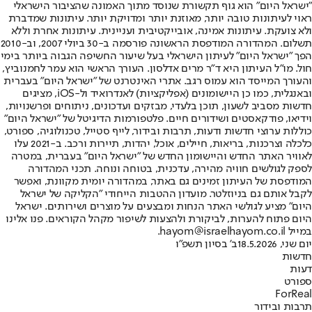
"ישראל היום" הוא גוף תקשורת שנוסד מתוך האמונה שהציבור הישראלי
ראוי לעיתונות טובה יותר, מאוזנת יותר ומדויקת יותר. עיתונות שמדברת
ולא צועקת. עיתונות אמינה, אובייקטיבית ועניינית. עיתונות אחרת וללא
תשלום. המהדורה המודפסת הראשונה פורסמה ב-30 ביולי 2007, וב-2010
הפך "ישראל היום" לעיתון הישראלי בעל שיעור החשיפה הגבוה ביותר בימי
חול. מו"ל העיתון היא ד"ר מרים אדלסון. העורך הראשי הוא עמר לחמנוביץ,
והעורך המייסד הוא עמוס רגב. אתרי האינטרנט של "ישראל היום" בעברית
ובאנגלית, כמו כן היישומונים (אפליקציות) לאנדרואיד ול-iOS, מציגים
חדשות מסביב לשעון, תוכן בלעדי, מבזקים ועדכונים, ניתוחים ופרשנויות,
וידיאו, פודקאסטים ושידורים חיים. פלטפורמות הדיגיטל של "ישראל היום"
כוללות ערוצי חדשות ודעות, תרבות ובידור, לייף סטייל, טכנולוגיה, ספורט,
כלכלה וצרכנות, בריאות, חיילים, אוכל, יהדות, תיירות ורכב. ב-2021 עלו
לאוויר האתר החדש והיישומון החדש של "ישראל היום" בעברית, במטרה
לספק לגולשים חוויה מהירה, עדכנית, בטוחה ונוחה. תכני המהדורה
המודפסת של העיתון זמינים גם באתר, במהדורה יומית מקוונת, ואפשר
לקבל אותם גם בניוזלטר. מועדון ההטבות הייחודי "הקליקה של ישראל
היום" מציע לגולשי האתר הנחות ומבצעים על מוצרים ושירותים. ישראל
היום פתוח להערות, לביקורת ולהצעות לשיפור מקהל הקוראים. פנו אלינו
במייל hayom@israelhayom.co.il.
יום שני, 18.5.2026
ב' בסיון תשפ"ו
חדשות
דעות
ספורט
ForReal
תרבות ובידור