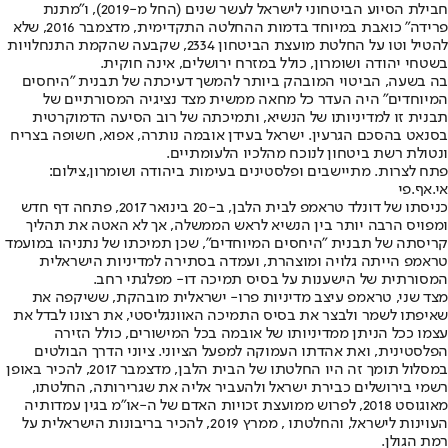
חבילת הסיוע הביטחוני לישראל לעשר שנים (החל מ-2019), ו"מתנת
פרידה" כואבת במיוחד בדמות ההחלטה התקדימית, מדצמבר 2016, שלא
להטיל וטו על החלטת מועצת הביטחון 2334, שקבעה שהקמת התנחלויות
בשטחי יהודה ושומרון, כולל במזרח ירושלים, אינה חוקית.
בה בשעה, הביטוי המובהק ביותר להמשך דעיכתה של תבנית "היחסים
המיוחדים" היה העדר כל מחאה ממשית מצד נציגיה המסורתיים של
תבנית זו למדיניותו של הנשיא, ותמיכתה של רוב הסיעה הדמוקרטית
בסנאט בהסכם הגרעין. ישראל בעידן אובמה נותרה, אפוא, חשופה בצריח
ונטולת רשת ביטחון לנוכח מהלכיו הלעומתיים.
פתח לצרות. מתיישבים ופלסטינים בעימות ביהודה ושומרון,צילום:
אי.אף.פי
כניסתו של דונלד טראמפ לבית הלבן, ב-20 בינואר 2017, פתחה דף חדש
ומפויס הרבה יותר בין הנשיא לראש הממשלה, אך לא האטה את תהליך
קריסתה של תבנית "היחסים המיוחדים", שכן תמיכתו של נתניהו במועמד
טראמפ הייתה גלויה ומוצהרת, ועמדה בסתירה למדיניות הישראלית
המסורתית של הישענות על בסיס תמיכה דו- מפלגתי רחב.
מצד שני, טראמפ עיצב מדיניות פרו- ישראלית מובהקת, ששיקפה את
שאיפתו לשמר ולבצר את בסיס התמיכה האוונגליסטי, את רצונו לבדל את
עצמו ככל הניתן ממדיניותו של אובמה בכל המישורים, כולל הזירה
הפלסטינית, ואת אהדתו העמוקה למפעל הציוני. ציוני הדרך הבולטים
במסלול תומך זה היו החלטתו של הבית הלבן, מדצמבר 2017, להכיר באופן
רשמי בירושלים כבירת ישראל ולהעביר אליה את שגרירותה, החלטתו,
מאוגוסט 2018, לפרוש ממועצת זכויות האדם של ה-או"מ בגין עמדותיה
העוינות לישראל, והחלטתו , ממרץ 2019, להכיר בריבונות הישראלית על
רמת הגולן.