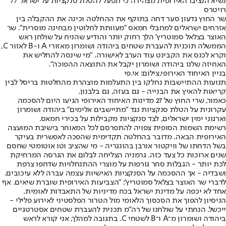
נשיא הנציבו האירופית מצהירה כי תפעל להטלת סנקציות על ישראל //
רויטרס
שר החוץ גדעון סער דחה בתוקף את ההחלטה וכינה את ההקבלה בין
אזרחים ישראלים למחבלי חמאס "מעוותת לחלוטין מבחינה מוסרית". שר
האוצר בצלאל סמוטריץ' הלך רחוק יותר והודיע שהניח על שולחן ראש
הממשלה תוכנית להעברת שטחים ביהודה ושומרון מאזורי A ו-B לאזור C,
וקרא לכנס את הקבינט עוד הערב לאישורה. "מי שינסה להחליש את
האחיזה שלנו ביהודה ושומרון יקבל את התוצאה ההפוכה".
בניין האיחוד האירופי,צילום: אי.פי
תנועות ההתיישבות נחלקו בין התעלמות מוצהרת מהחלטות בריסל לבין
קריאות להאיץ את הבנייה - גם בעזה, גם בלבנון.
כאמור, שרי החוץ של 27 מדינות האיחוד האירופי הגיעו היום להסכמה
עקרונית על הטלת סנקציות נגד "מתיישבים אלימים" ביהודה ושומרון
וארגוני ימין ישראלים, לצד סנקציות מקבילות על בכירי חמאס.
רשימת השמות הסופית צפויה להתפרסם לכל המאוחר בישיבת המועצה
האירופית הבאה. מדובר בהחלטה תקדימית שהפכה לאפשרית בעיקר
בשל הדחתו של וויקטור אורבן בהונגריה - מי שהציב וטו אוטומטי שחסם
שנים ארוכות כל צעד כזה. גרמניה הצליחה לבלום את הגרסה המרחיקת
לכת יותר - הגבלות סחר גורפות על מוצרי ההתנחלויות שדחפו צרפת
ושבדיה - אך ההסכמה על הסנקציות האישיות עצמה עברה ללא עיכובים.
לדברי שר האוצר בצלאל סמוטריץ': "הצביעות האירופית שוברת שיאים. אף
אחד לא יכפה על מדינת ישראל בכח מדיניות של התאבדות לאומית.
הניסיון להפוך את הסכסוך הלאומי מול הטרור הפלסטיני לאירוע פלילי -
ייכשל. הנחתי על שולחנו של רה״מ תכנית להעברת שטחים אסטרטגיים
ביהודה ושומרון מ־A ו־B לשטחי C. בתגובה למהלך, אני קורא לראש