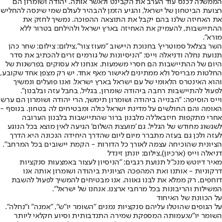
הממשלה לכנס עוד הערב את הקבינט ולאשר אותה. יהודה ושומרון הם
רצועת הביטחון של ישראל, והגיע הזמן להבהיר לעולם שמי שינסה להחליש
את האחיזה שלנו בהם יקבל את התוצאה ההפוכה. נמשיך לחזק את
ההתיישבות, להעמיק את האחיזה בארץ ישראל ולהילחם בטרור ללא
מורא".
השר בצלאל סמוטריץ' בחנוכת היישוב "מעוז צור",צילום: צילום: שחר כהן
תנועת נחלה ודניאלה וייס: "הניסיונות של גורמים זרים להכתיב את סדר
היום של ההתיישבות הם חסרי משמעות. אנחנו לא עסוקים בפרשנות של
החלטות מבריסל ולא ממתינים לאישור מאף אחד. יש רק מצפן אחד שקובע,
והוא האינטרס הלאומי של עם ישראל בארץ ישראל. ואנו פועלים ונמשיך
לפעול להתיישבות רחבה ביהודה שומרון, בגליל, בחבל עזה ובלבנון".
וייס הוסיפה: "הבנייה ביהודה ושומרון תימשך, הרי יהודה ושומרון הם ערש
האומה והם החולשים על מדינת ישראל כולה ומבטיחים לה בטחון. בנוסף -
אחרי מתקפות חיזבאללה מלבנון ברור שהתיישבות בלבנון הערובה
לשגשוג מחודש של הגליל. גם 'מועצת השלום' הגיעה לאין מוצא בכל הנוגע
לעזה ולכן גם בעזה מתברר מיום ליום שהדרך היחידה הנכונה היא הדרך
הציונית שהוכיחה עצמה לאורך כל הדורות - הקמת יישובים בכל המרחב".
דניאלה וייס (ארכיון),צילום: יונתן זינדל
מאיר דיוטש מנכ"ל תנועת רגבים: "הניסיון לעצור באמצעות סנקציות
דרקוניות - אותנו ואת המהפכה הציונית ביהודה ושומרון אותה אנו
דוחפים, רק ממלא את לבנו גאווה. אנו מבטיחים להמשיך לפעול להשבת
המשילות והריבונות בכל מרחבי ארצנו. אנחנו של ישראל".
על הכוונת של האיחוד
על הגופים שהוטלו עליהם סנקציות נמנים "השומר יו"ש", "אמנה" ו"נחלה".
השומר יו"ש:
עמותה המספקת שמירה התנדבותית וסיוע חקלאי ליותר