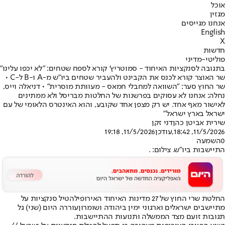
אוכל
מגזין
אנחנו מגייסים
English
X
חדשות
פוליטי-מדיני
בתגובה לסנקציות האיחוד - סמוטריץ' קורא לספח שטחים: "לא יכפו עלינו"
שר האוצר קורא לכנס את הקבינט ולהעביר שטחים ביו"ש מ-A ו-B ל-C •
שר החוץ סער: "השוואה למחבלי חמאס - מעוותת מוסרית" • דניאלה וייס,
נחלה: אנחנו לא עסוקים בפרשנות של החלטות מבריסל ולא ממתינים
לאישור מאף אחד. יש רק מצפן אחד שקובע, והוא האינטרס הלאומי של עם
ישראל בארץ ישראל"
שירית אביטן כהן
דני זקן
11/5/2026, 18:42
,עודכן
11/5/2026, 19:18
0
השמעה
התיישבות ביו"ש. צילום: .
החלטת שרי החוץ של 27 מדינות האיחוד האירופי
להטיל סנקציות על
מתיישבים ישראלים וארגוני ימין ביהודה ושומרון
עוררה היום (שני) גל
תגובות זועם מצד הממשלה ותנועות ההתיישבות.