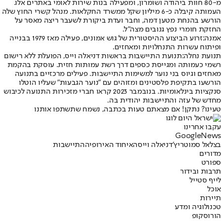
מ-80 חוות ביהודה ושומרון, ומפעילה בנות שירות לאומי באתרים אלו.
העמותה קיבלה כ-6 מיליון שקל ממשרד החקלאות. מנהל קשרי החוץ שלה
הורשע בהנחת מטען דמה, וחבר ועדת ביקורת לשעבר ריצה מאסר על
החזקת חומרי נפץ גנובים מצה"ל.
אמנה:
זרוע הביצוע ההיסטורית של גוש אמונים, פעילה מאז 1979 בבנייה
ופיתוח עשרות התנחלויות ומאחזים.
תנועת נחלה:
תנועת התיישבות בראשות דניאלה וייס, הפועלת ללא רישום
רשמי כעמותה ומגייסת כספים דרך רשת עמותות חזית. עוסקת בהקמת
מאחזים וגיוס בני נוער למשימות התיישבות. פעילים מרכזיים בתנועה
הורשעו בתקיפת פלסטינים ומזוהים עם "נוער הגבעות" שעליו הוטלו
סנקציות בינלאומיות. בנובמבר 2023 קראו חברי מזכירות התנועה לכיבוש
מחדש של עזה והתיישבות יהודית בה.
טעינו? נתקן! אם מצאתם טעות בכתבה, נשמח שתשתפו אותנו
עקבו אחרינו
G
o
o
g
l
e
News
בצלאל סמוטריץ'
דניאלה וייס
האיחוד האירופי
ההתיישבות
מדורים
ספורט
תרבות ובידור
לייף סטייל
אוכל
תיירות
טכנולוגיה ומדע
הורוסקופ