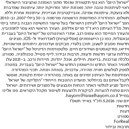
"ישראל היום" הוא גוף תקשורת שנוסד מתוך האמונה שהציבור הישראלי
ראוי לעיתונות טובה יותר, מאוזנת יותר ומדויקת יותר. עיתונות שמדברת
ולא צועקת. עיתונות אמינה, אובייקטיבית ועניינית. עיתונות אחרת וללא
תשלום. המהדורה המודפסת הראשונה פורסמה ב-30 ביולי 2007, וב-2010
הפך "ישראל היום" לעיתון הישראלי בעל שיעור החשיפה הגבוה ביותר בימי
חול. מו"ל העיתון היא ד"ר מרים אדלסון. העורך הראשי הוא עמר לחמנוביץ,
והעורך המייסד הוא עמוס רגב. אתרי האינטרנט של "ישראל היום" בעברית
ובאנגלית, כמו כן היישומונים (אפליקציות) לאנדרואיד ול-iOS, מציגים
חדשות מסביב לשעון, תוכן בלעדי, מבזקים ועדכונים, ניתוחים ופרשנויות,
וידיאו, פודקאסטים ושידורים חיים. פלטפורמות הדיגיטל של "ישראל היום"
כוללות ערוצי חדשות ודעות, תרבות ובידור, לייף סטייל, טכנולוגיה, ספורט,
כלכלה וצרכנות, בריאות, חיילים, אוכל, יהדות, תיירות ורכב. ב-2021 עלו
לאוויר האתר החדש והיישומון החדש של "ישראל היום" בעברית, במטרה
לספק לגולשים חוויה מהירה, עדכנית, בטוחה ונוחה. תכני המהדורה
המודפסת של העיתון זמינים גם באתר, במהדורה יומית מקוונת, ואפשר
לקבל אותם גם בניוזלטר. מועדון ההטבות הייחודי "הקליקה של ישראל
היום" מציע לגולשי האתר הנחות ומבצעים על מוצרים ושירותים. ישראל
היום פתוח להערות, לביקורת ולהצעות לשיפור מקהל הקוראים. פנו אלינו
במייל hayom@israelhayom.co.il.
יום שני, 11.5.2026
כ"ד באייר תשפ"ו
חדשות
דעות
ספורט
ForReal
תרבות ובידור