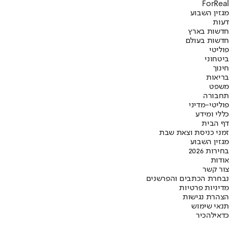
ForReal
מגזין השבוע
דעות
חדשות בארץ
חדשות בעולם
פוליטי
ביטחוני
חינוך
בריאות
משפט
תחבורה
פוליטי-מדיני
כללי ומידע
דף הבית
זמני כניסת וצאת שבת
מגזין השבוע
בחירות 2026
אודות
צור קשר
נבחרת הכתבים והפרשנים
מדיניות פרטיות
הצהרת נגישות
תנאי שימוש
כדאי
להכיר