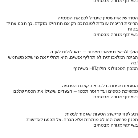
בשיתוף מנורה מבטחים
הסוד של איינשטיין שיגדיל לכם את הפנסיה
הריבית דריבית עובדת לטובתכם רק אם תתחילו מוקדם. כך תבנו עתיד
בטוח
בשיתוף מנורה מבטחים
אל תישארו מאחור – בואו לגלות לאן ה-AI הולך
הבינה המלאכותית לא תחליף אנשים, היא תחליף את מי שלא משתמש
בה!
בשיתוף HIT,המכון הטכנולוגי חולון
הטעויות שיחתכו לכם את קצבת הפנסיה
ממשיכת כספים ועד חוסר תכנון – הצעדים שיצילו את הכסף שלכם
בשיתוף מנורה מבטחים
רגע לפני פרישה: הטעות שאסור לעשות
תכנון פרישה הוא לא מותרות אלא הכרח. אל תכנעו לאדישות
בשיתוף מנורה מבטחים