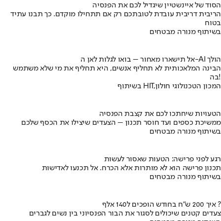
הסוד של איינשטיין שיגדיל לכם את הפנסיה
הריבית דריבית עובדת לטובתכם רק אם תתחילו מוקדם. כך תבנו עתיד
בטוח
בשיתוף מנורה מבטחים
אל תישארו מאחור – בואו לגלות לאן ה-AI הולך
הבינה המלאכותית לא תחליף אנשים, היא תחליף את מי שלא משתמש
בה!
בשיתוף HIT,המכון הטכנולוגי חולון
הטעויות שיחתכו לכם את קצבת הפנסיה
ממשיכת כספים ועד חוסר תכנון – הצעדים שיצילו את הכסף שלכם
בשיתוף מנורה מבטחים
רגע לפני פרישה: הטעות שאסור לעשות
תכנון פרישה הוא לא מותרות אלא הכרח. אל תכנעו לאדישות
בשיתוף מנורה מבטחים
איך 200 ש"ח בחודש הופכים ל140 אלף ?
צעדים קטנים שיכולים לסגור את הבור הפנסיוני בין נשים לגברים