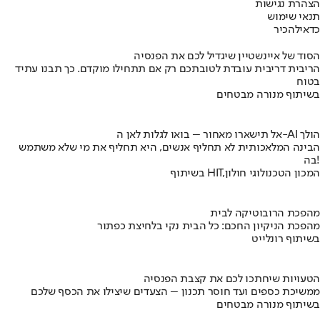
הצהרת נגישות
תנאי שימוש
כדאי
להכיר
הסוד של איינשטיין שיגדיל לכם את הפנסיה
הריבית דריבית עובדת לטובתכם רק אם תתחילו מוקדם. כך תבנו עתיד
בטוח
בשיתוף מנורה מבטחים
אל תישארו מאחור – בואו לגלות לאן ה-AI הולך
הבינה המלאכותית לא תחליף אנשים, היא תחליף את מי שלא משתמש
בה!
בשיתוף HIT,המכון הטכנולוגי חולון
מהפכת הרובוטיקה לבית
מהפכת הניקיון החכם: כל הבית נקי בלחיצת כפתור
בשיתוף רונלייט
הטעויות שיחתכו לכם את קצבת הפנסיה
ממשיכת כספים ועד חוסר תכנון – הצעדים שיצילו את הכסף שלכם
בשיתוף מנורה מבטחים