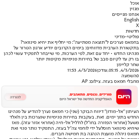
אוכל
מגזין
אנחנו מגייסים
English
X
חדשות
פוליטי-מדיני
בחמאס נערכים ל"תוצאה מפתיעה": מי יחליף את יחיא סינוואר?
בתקשורת הערבית מדווחים: בימים הקרובים יודיע ארגון הטרור על
מנהיגו החדש • יחד עם זאת, לפי הערכות, מי שייבחר לתפקיד עשוי לכהן
בו רק עד לקיום סבב של בחירות פנימיות מקיפות יותר
שחר קליימן
4/5/2026, 05:15
,עודכן
4/5/2026, 11:53
0
השמעה
מחבלי חמאס בעזה. צילום: AP
העיתון "אל-מודון" דיווח הבוקר (שני) כי חמאס נערך להודיע על מנהיגו
החדש בתוך ימים. זאת, בעקבות בחירות פנימיות שנערכות בין ח'אלד
משעל (אחראי הפזורה בחו"ל) לח'ליל אל-חיה (אחראי אזור עזה). מאז
ש
יחיא סינוואר חוסל
על ידי לוחמי צה"ל בעזה, התפקיד נותר פנוי ואת
חמאס ניהלה מועצת הנהגה בת חמישה חברים.