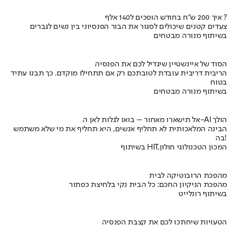
איך 200 ש"ח בחודש הופכים ל140 אלף ?
צעדים קטנים שיכולים לסגור את הבור הפנסיוני בין נשים לגברים
בשיתוף מנורה מבטחים
הסוד של איינשטיין שיגדיל לכם את הפנסיה
הריבית דריבית עובדת לטובתכם רק אם תתחילו מוקדם. כך תבנו עתיד
בטוח
בשיתוף מנורה מבטחים
אל תישארו מאחור – בואו לגלות לאן ה-AI הולך
הבינה המלאכותית לא תחליף אנשים, היא תחליף את מי שלא משתמש
בה!
בשיתוף HIT,המכון הטכנולוגי חולון
מהפכת הרובוטיקה לבית
מהפכת הניקיון החכם: כל הבית נקי בלחיצת כפתור
בשיתוף רונלייט
הטעויות שיחתכו לכם את קצבת הפנסיה