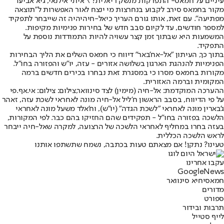
עיניים על חמאס- התפרקות מנשק ריאלית? \ איתי אילנאי, גיא אביעד
מקור בחמאס סירב לקבוע בנחרצות מי ינצח לאור האפשרות ל"תוצאה
מפתיעה". עם זאת, אותו גורם העריך כי
אל-חיה
יהיה זה שייבחר לתפקיד
למספר חודשים, עד לקיום סבב חדש של בחירות פנימיות מקיפות.
המשמעות היא שבתוך זמן קצר עשויה להיות התמודדות נוספת על
התפקיד.
בתוך כך, העיתון "אל-אח'באר" דיווח כי חמאס השלים את הליך הבחירות
הפנימיות להנהגת הארגון בשלושה אזורים - עזה, יו"ש והפזורה בחו"ל.
מקורות בחמאס מסרו כי במסגרת זאת נבחרו בכירים חדשים ברמה
המקומית וברמה האזורית.
ההערכה המוקדמת: אל-חיה (מימין) לצד סינוואר,צילום: צילום: אי.אף.פי
על פי הדיווח, בסבב הראשון ח'ליל אל-חיה מונה לאחראי לשכת עזה, זאהר
ג'בארין מונה לאחראי "לשכת הגדה" (יו"ש), וח'אלד משעל מונה לאחראי
הלשכה בפזורה בחו"ל - תפקידים שהם החזיקו בהם כבר. לפי המקורות,
בעזה בחרו במחליף לאחראי הלשכה של הרצועה, למקרה שאל-חיה ייבחר
לראש הלשכה הכללית.
טעינו? נתקן! אם מצאתם טעות בכתבה, נשמח שתשתפו אותנו
עקבו אחרינו
G
o
o
g
l
e
News
חמאס
יחיא סינוואר
מדורים
ספורט
תרבות ובידור
לייף סטייל