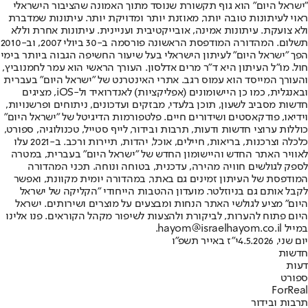
"ישראל היום" הוא גוף תקשורת שנוסד מתוך האמונה שהציבור הישראלי
ראוי לעיתונות טובה יותר, מאוזנת יותר ומדויקת יותר. עיתונות שמדברת
ולא צועקת. עיתונות אמינה, אובייקטיבית ועניינית. עיתונות אחרת וללא
תשלום. המהדורה המודפסת הראשונה פורסמה ב-30 ביולי 2007, וב-2010
הפך "ישראל היום" לעיתון הישראלי בעל שיעור החשיפה הגבוה ביותר בימי
חול. מו"ל העיתון היא ד"ר מרים אדלסון. העורך הראשי הוא עמר לחמנוביץ,
והעורך המייסד הוא עמוס רגב. אתרי האינטרנט של "ישראל היום" בעברית
ובאנגלית, כמו כן היישומונים (אפליקציות) לאנדרואיד ול-iOS, מציגים
חדשות מסביב לשעון, תוכן בלעדי, מבזקים ועדכונים, ניתוחים ופרשנויות,
וידיאו, פודקאסטים ושידורים חיים. פלטפורמות הדיגיטל של "ישראל היום"
כוללות ערוצי חדשות ודעות, תרבות ובידור, לייף סטייל, טכנולוגיה, ספורט,
כלכלה וצרכנות, בריאות, חיילים, אוכל, יהדות, תיירות ורכב. ב-2021 עלו
לאוויר האתר החדש והיישומון החדש של "ישראל היום" בעברית, במטרה
לספק לגולשים חוויה מהירה, עדכנית, בטוחה ונוחה. תכני המהדורה
המודפסת של העיתון זמינים גם באתר, במהדורה יומית מקוונת, ואפשר
לקבל אותם גם בניוזלטר. מועדון ההטבות הייחודי "הקליקה של ישראל
היום" מציע לגולשי האתר הנחות ומבצעים על מוצרים ושירותים. ישראל
היום פתוח להערות, לביקורת ולהצעות לשיפור מקהל הקוראים. פנו אלינו
במייל hayom@israelhayom.co.il.
יום שני, 4.5.2026
י"ז באייר תשפ"ו
חדשות
דעות
ספורט
ForReal
תרבות ובידור