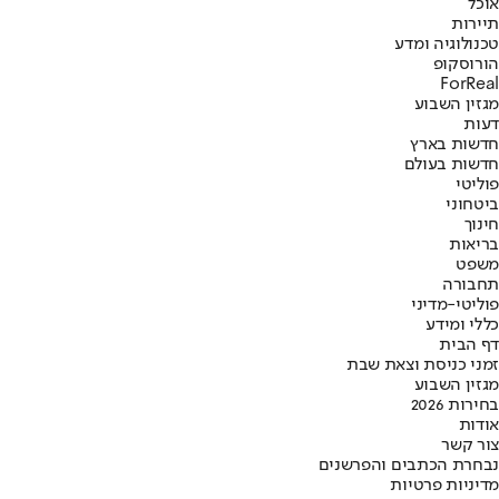
אוכל
תיירות
טכנולוגיה ומדע
הורוסקופ
ForReal
מגזין השבוע
דעות
חדשות בארץ
חדשות בעולם
פוליטי
ביטחוני
חינוך
בריאות
משפט
תחבורה
פוליטי-מדיני
כללי ומידע
דף הבית
זמני כניסת וצאת שבת
מגזין השבוע
בחירות 2026
אודות
צור קשר
נבחרת הכתבים והפרשנים
מדיניות פרטיות