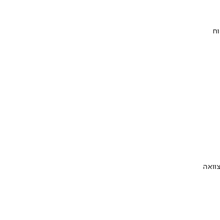
וח
וואה