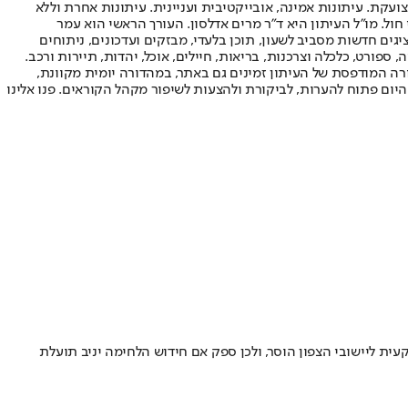
ועקת. עיתונות אמינה, אובייקטיבית ועניינית. עיתונות אחרת וללא
עור החשיפה הגבוה ביותר בימי חול. מו"ל העיתון היא ד"ר מרים אדלסון. העורך הראשי הוא עמר
 והעורך המייסד הוא עמוס רגב. אתרי האינטרנט של "ישראל היום" בעברית ובאנגלית, כמו כן היישומונים (אפליקציות) לאנדרואיד ול-iOS, מציגים חדשות מסביב לשעון, תוכן בלעדי, מבזקים ועדכונים, ניתוחים
, ספורט, כלכלה וצרכנות, בריאות, חיילים, אוכל, יהדות, תיירות ורכב.
דורה המודפסת של העיתון זמינים גם באתר, במהדורה יומית מקוונת,
היום פתוח להערות, לביקורת ולהצעות לשיפור מקהל הקוראים. פנו אלינו
ית ליישובי הצפון הוסר, ולכן ספק אם חידוש הלחימה יניב תועלת