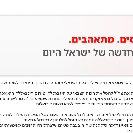
ראמפ מול חיזבאללה, בכיר ישראלי אומר כי זו הדרך היחידה לעצור את הי
 את צה"ל לחסל את הכוח הצבאי של חיזבאללה. פירוק חיזבאללה הוא אכן הי
גון. סיכולים ממוקדים ותכניות פעולה אחרות שמציע צה"ל, מחלישים את ח
שתחייב תוספת כוח אדם עצומה לצבא שאיננה ריאלית.
ותם חיילי מילואים נקראים לדגל פעם אחר פעם. מכל הסיבות האלה, לא 
ן, כאשר חיזבאללה אמנם לא חוסל לחלוטין אבל נחלש מאוד.
מה.