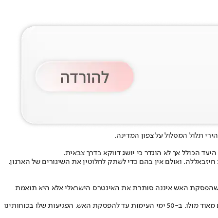
רי תלול המסלול על צפון המדינה.
עד הכולל אך לא הוגדר כי יושג דווקא בדרך צבאית.
יזבאללה. ואולם אין בהם כדי לשתק לחלוטין את השיגורים של הארגון.
רק שהפסקת האש איננה סותרת את האינטרס הישראלי אלא היא תואמת
הבכיר הישראלי הדגיש שבניגוד להצגת הדברים בתקשורת, חיזבאללה במצב שאינו דומה כלל לזה שהיה בעבר, משום שלצה"ל היו הישגים משמעותיים מאוד מולו. ב-50 ימי העימות עד להפסקת האש, הפגיעות שלו בכוחותינו