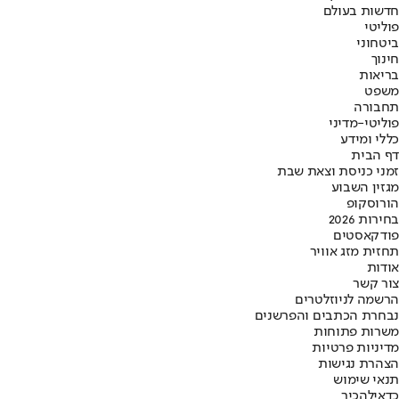
חדשות בעולם
פוליטי
ביטחוני
חינוך
בריאות
משפט
תחבורה
פוליטי-מדיני
כללי ומידע
דף הבית
זמני כניסת וצאת שבת
מגזין השבוע
הורוסקופ
בחירות 2026
פודקאסטים
תחזית מזג אוויר
אודות
צור קשר
הרשמה לניוזלטרים
נבחרת הכתבים והפרשנים
משרות פתוחות
מדיניות פרטיות
הצהרת נגישות
תנאי שימוש
כדאי
להכיר