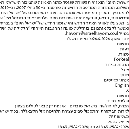
"ישראל היום" הוא גוף תקשורת שנוסד מתוך האמונה שהציבור הישראלי ראוי 
ת
ופרשנויות, וידיאו, פודקאסטים ושידורים חיים. פלטפורמות הדיגיטל של "ישרא
ב-2021 עלו לאוויר האתר החדש והיישומון החדש של "ישראל היום" בע
ואפשר לקבל אותם גם בניוזלטר. מועדון ההטבות הייחודי "הקליקה של ישרא
במייל hayom@israelhayom.co.il.
יום ראשון, 26.4.2026
ט' באייר תשפ"ו
חדשות
דעות
ספורט
ForReal
תרבות ובידור
אוכל
מגזין
אנחנו מגייסים
English
X
חדשות
פוליטי-מדיני
הכרח, לא חולשה: בישראל סוברים - אין פתרון צבאי לטילים בצפון
למרות הביקורת והתסכול סביב עצירת הלחימה מול חיזבאללה, בכיר ישראלי 
משמעותית
אריאל כהנא
25/4/2026, 18:43
,עודכן
25/4/2026, 18:43