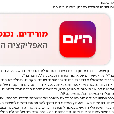
0
השמעה
ירי של חיזבאללה מלבנון. צילום: רויטרס
בזמן שמערכת הביטחון ורבים בציבור מתוסכלים מהפסקת האש עליה הכריז ט
צה"ל תקף משגרים של ארגון הטרור חיזבאללה // דובר צה"ל
הבכיר הישראלי מבהיר כי בניגוד לפרסומים שונים, הקבינט מעולם לא הנחה
זאת ועוד, למעשה אין אפשרות צבאית לסכל את ירי הטילים והרקטות של האר
על מנת להשיג תוצאה זו באופן צבאי, נדרשת מתקפה הרבה יותר דרסטית, 
מחבלי חיזבאללה בלבנון,צילום: AP
כבר עכשיו צה"ל מתוח מעבר לקצה בשורה של משימות וגזַרות נוספות, וא
אותו. הפסקת האש והערוץ המדיני הם הדרך להחזיר את השקט ליישובי הצפו
היו מצומצמות יחסית וקטנות דרמטית בהשוואה לתקופה של תחילת המלח