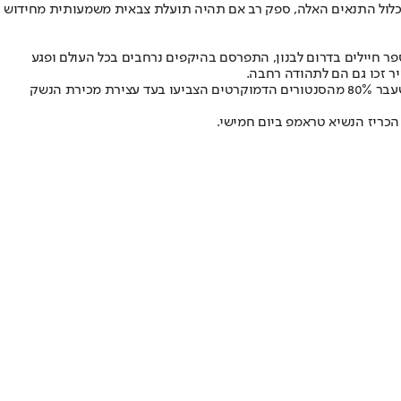
מכלול התנאים האלה, ספק רב אם תהיה תועלת צבאית משמעותית מחידוש
ר חיילים בדרום לבנון, התפרסם בהיקפים נרחבים בכל העולם ופגע
יר זכו גם הם לתהודה רחבה.
בעקבות התחזקות הדימוי של ישראל כמדינה מחרחרת מלחמה, התחדשו באיחוד האירופי הניסיונות לבטל את ההסכמים ההדדיים. בד בבד, בשבוע שעבר 80% מהסנטורים הדמוקרטים הצביעו בעד עצירת מכירת הנשק
הכריז הנשיא טראמפ ביום חמישי.