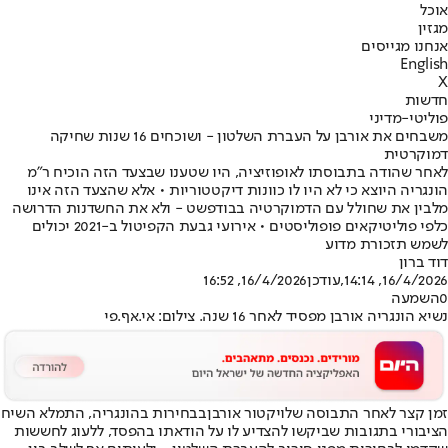
אוכל
מגזין
אנחנו מגייסים
English
X
חדשות
פוליטי-מדיני
משבחים את אורבן על העברת השלטון - ושוכחים 16 שנות שחיקה
דמוקרטית
לאחר שהודה בתבוסתו לאופוזיציה, היו שטענו שבצעד הזה הוכיח ר"מ
הונגריה היוצא כי לא היו לו כוונות דיקטטוריות • אלא שהצעד הזה אינו
מלבין את שחולל עם הדמוקרטיה בבודפשט - ולא את החשדנות הדרושה
כלפי פוליטיקאים פופוליסטים • אירועי גבעת הקפיטול ב-2021 יכולים
לשמש תזכורת מדוע
דוד ברון
16/4/2026, 14:14
,עודכן
16/4/2026, 16:52
0
השמעה
נשיא הונגריה אורבן מפסיד לאחר 16 שנה. צילום: אי.אף.פי
זמן קצר לאחר התבוסה של
ויקטור אורבן
בבחירות בהונגריה, התמלא השיח
הציבורי בתגובות שביקשו להצדיע לו על הודאתו בהפסד, ללעוג לחששות