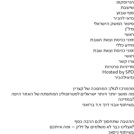
הורוסקופ
שישבת
סוף שבוע
כדאי להכיר
סיפור המשק הישראלי
נדל"ן
ראשי
זמני כניסת וצאת השבת
מידע כללי
זמני כניסת וצאת שבת
ראשי
צרו קשר
מדיניות פרטיות
Hosted by SPD
כדאי
להכיר
מהמרכז לגולן: המהפכה של קצרין
מה מושך יותר ויותר ישראלים למטרופולין המתפתח של האזור היפה
במדינה?
בשיתוף אבני דרך וי.ד ברזאני
ההטבה שתחסוך לכם הרבה כסף
אצלינו כבר לא משלמים על דלק – ומה איתכם?
בשיתוף ניסאן