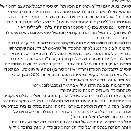
הקואליציה.
שנית, בטיעונים נגד "האלרמיזם המיותר" יש ניסיון לבטל את עצם קיומו של
החשש, כאילו נאמר: "רואים? אתם סתם מדביקים תוויות ויוצרים פאניקה
מיותרת". אבל גם אם נשים בצד את העובדה שבקרב תומכי אורבן היה
חשש מקביל (לאי קבלת הפסד מצד מגיאר), החשש כלפי אורבן היה סביר
בהחלט - גם כשלעצמו (מי שמפגין התנהגות בלתי-ליברלית ראוי
לחשדנות), גם בשל הבחישה בקרמלין וממשל טראמפ, וגם משום שיש לו
בסיס היסטורי ברור.
נדרשת מידה גדושה של אמנזיה סלקטיבית כדי לשכוח מה קרה בגבעת
הקפיטול בינואר 2021 לאחר ההפסד של טראמפ לביידן, ומה שהתרחש
בברזיליה לאחר המפלה של בולסונארו מול לולה דה סילבה שנתיים אחרי.
ואם לברזיל עוד היה עבר של שלטון חונטה, ארה"ב היא מודל דמוקרטי
מוצלח באופן היסטורי מכל אחד אחר - ועדיין התגלה בה נשיא פופוליסט
שסירב לקבל את הפסדו (ועדיין אינו מכיר בו) ומה עשו תומכיו. ואם לא די
באלה, אורבן עצמו פקפק באמינות הפסדו בבחירות 2002 וטען אז כי
"האומה אינה יכולה להיות באופוזיציה".
ההתפרעות בגבעת הקפיטול, 6 בינואר 2021,צילום: אי.פי
כשהתמיכה בישראל הופכת פוליטית מדי
ונקודה אחרונה לגבי היחס לישראל. אורבן נתפס בירושלים כבלם אפקטיבי
נגד החלטות שנגדו את האינטרסים של ממשלת ישראל. לא במקרה נתניהו
(האב) הקליט הודעת תמיכה באורבן, נתניהו (הבן) בכלל בן בית בבודפשט,
וערב הבחירות כל המי ומי בימין הישראלי נרתם להרעיף שבחים על
ויקטור, צור ישראל וגואלו (מבריסל).
אבל בה במידה, התמיכה של הונגריה האורבנית בישראל נעשתה יותר
ויותר תמיכה בנתניהו ובליכוד. תמיכה מסוג כזה טומנת בחובה מוקש