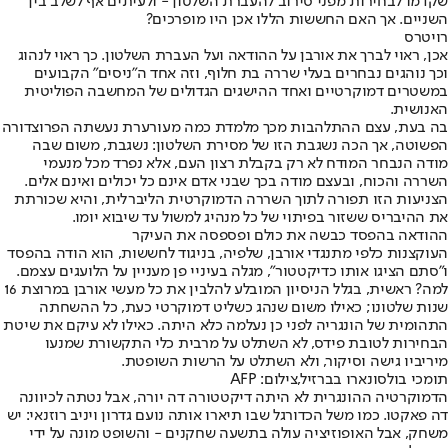
שקדמו לבחירות מפני סירוב להעברת השלטון - ולעיתים אף לשלב בין
השניים. אך האם החששות הללו אכן היו מופרכים?
רויטרס
אכן, ראוי לברך את אורבן על ההודאה ועל העברת השלטון. כך ראוי לנהוג
וכך נוהגים נבחרים בעלי שררה בת חלוף, וזה אחד ה"ניסים" הקבועים
במשטרים דמוקרטיים ואחד ההישגים הגדולים של המחשבה הפוליטית
האנושית.
בה בעת, עצם ההתלהבות מכך מלמדת כמה מעורערת נעשתה הפרוצדורה
הפשוטה, אך הכה נשגבת הזו של מסירת השלטון: נשגבת, משום שבה
מודה הנבחר המודח לא רק בקבלת רצון העם, אלא נפרד מכל מנעמי
השררה והכוח, ובעצם מודה בכך שבני אדם אינם כל יכולים ואינם אלים.
הצניעות הזו תפורה לתוך השררה הדמוקרטית הליברלית, והיא שכורתת
את ההיבריס ששזור בפיתוי של כל מנהיג למשול עד שיבוא יומו.
ההודאה בהפסד כבשה את כולם ופספסה את העיקר
העוקצנות כלפי מתנגדי אורבן, שלפיה, בניגוד לחששות, הוא הודה בהפסד
ו"סתם הציגו אותו כדיקטטור", מגלה בעיניי פן מעניין על הלועגים עצמם.
למה? ראשית, בגלל הניסיון המובלע להלבין את כל מעשי אורבן במרוצת 16
שנות שלטונו; כאילו משום שנהג כשליט דמוקרטי כעת, כל ההשחתה
התהומית של הונגריה לפני כן נעלמה כלא היתה. כאילו לא עיקם את שיטת
הבחירות לטובת פידס, לא השתלט על מרבית כלי התקשורת שמנעו
מיריביו גישה וסיקור, ולא השתלט על הרשות השופטת.
תומכי בולסונארו בברזיל,צילום: AFP
הדמוקרטיה ההונגרית לא היתה דיקטטורה דה יורה, אבל נטתה לכיוונה
דה פאקטו. כמו משל הכדורגל שבו תיארו אותה נועם גדרון ויניב רוזנאי: יש
משחק, אבל האופוזיציה עולה בתשעה שחקנים - והשופט מונה על ידי