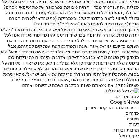
רציני: האם אנחנו באמת רוצים שתמיכה בישראל תהיה תמיד מבוססת על
מפלגה אחת, וחמור מכך - תהיה מעוגנת בפרסונה של פוליטיקאי מסוים?
בארה"ב, ההימור של נתניהו על המפלגה הרפובליקנית כבר תרם תרומה
גדולה לשינוי לרעה בתדמית שלנו באמריקה (אף שוודאי לא היה הגורם
היחיד); האם נרצה להעתיק את "ההצלחה" לעוד מדינות?
אורבן ונתניהו. אי אפשר לבסס מדיניות על איש אחד,צילום: חיים צח / לע"מ
יתרה מזאת, אין רק יתרונות בכך שידידותינו יהיו מדינות שיגידו אמן לכל
דבר שעושה ישראל או יתנגדו לכל יוזמה נגדה. זה אמנם מסדר היטב את
העולם כך שבו ישראל אינה שוגה ותמיד מוקפת עמלקים לסוגיהם, אבל
המציאות, כידוע, מעט מורכבת יותר, ולא כל דבר שעושה מדינת ישראל הוא
מוצדק רק משום שהוא צבוע כחול-לבן. אדרבה, הייתי רוצה ידידות כמו
גרמניה שלא רק יודעות להגיד כן אלא גם להגיד לא, כמו שראוי - סליחה על
הדימוי הפרסונלי - בין ידידים שהם אנשים בוגרים, ולא טינייג'רים פוחזים.
בסוף, הסתכלות על יחסי החוץ דרך פריזמה של אוהב ישראל/שונא ישראל
מחוללת פוליטיקה פרימיטיבית מאוד, שהופכת יחסי חוץ ליחסי ציבור.
טעינו? נתקן! אם מצאתם טעות בכתבה, נשמח שתשתפו אותנו
עקבו אחרינו
G
o
o
g
l
e
News
בחירות
הונגריה
ויקטור אורבן
מדורים
ספורט
דעות
תרבות ובידור
לייף סטייל