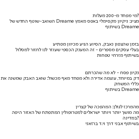
מי מפחד מ-200 מעלות?
השואב-שוטף החדש של Dreame מציג: ניקיון מקסימלי באפס מאמץ
בשיתוף Dreame
בזמן שהצפון נאבק, הסיוע הגיע מכיוון מפתיע
בעלי עסקים מספרים - זה המענק הכספי שעוזר לנו לחזור למסלול
בשיתוף מזרחי טפחות
נקיון פסח - לא מה שהכרתם
דק במיוחד, עוצמה אדירה ולא מפחד מאף מכשול: שואב האבק שמשנה את
כללי המשחק
בשיתוף Dreame
מהמרכז לגולן: המהפכה של קצרין
מה מושך יותר ויותר ישראלים למטרופולין המתפתח של האזור היפה
במדינה?
בשיתוף אבני דרך וי.ד ברזאני