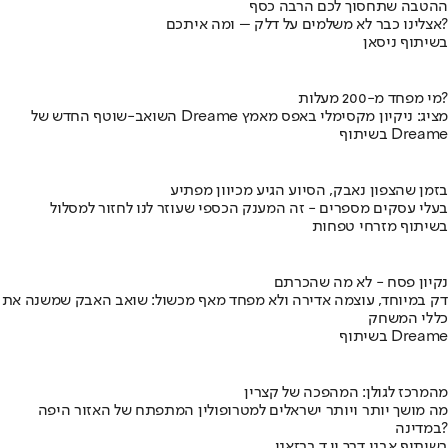
ההטבה שתחסוך לכם הרבה כסף
אצלינו כבר לא משלמים על דלק – ומה איתכם?
בשיתוף ניסאן
מי מפחד מ-200 מעלות?
השואב-שוטף החדש של Dreame מציג: ניקיון מקסימלי באפס מאמץ
בשיתוף Dreame
בזמן שהצפון נאבק, הסיוע הגיע מכיוון מפתיע
בעלי עסקים מספרים - זה המענק הכספי שעוזר לנו לחזור למסלול
בשיתוף מזרחי טפחות
נקיון פסח - לא מה שהכרתם
דק במיוחד, עוצמה אדירה ולא מפחד מאף מכשול: שואב האבק שמשנה את
כללי המשחק
בשיתוף Dreame
מהמרכז לגולן: המהפכה של קצרין
מה מושך יותר ויותר ישראלים למטרופולין המתפתח של האזור היפה
במדינה?
בשיתוף אבני דרך וי.ד ברזאני