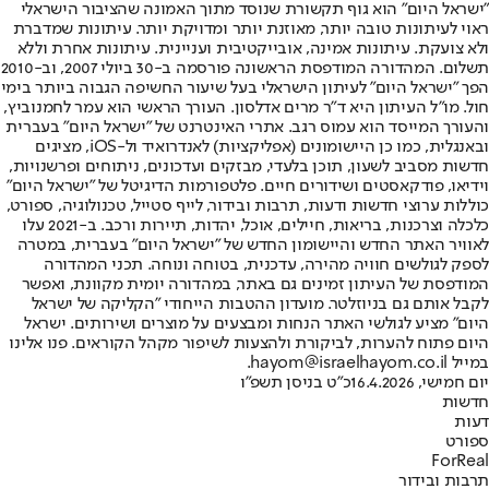
"ישראל היום" הוא גוף תקשורת שנוסד מתוך האמונה שהציבור הישראלי
ראוי לעיתונות טובה יותר, מאוזנת יותר ומדויקת יותר. עיתונות שמדברת
ולא צועקת. עיתונות אמינה, אובייקטיבית ועניינית. עיתונות אחרת וללא
תשלום. המהדורה המודפסת הראשונה פורסמה ב-30 ביולי 2007, וב-2010
הפך "ישראל היום" לעיתון הישראלי בעל שיעור החשיפה הגבוה ביותר בימי
חול. מו"ל העיתון היא ד"ר מרים אדלסון. העורך הראשי הוא עמר לחמנוביץ,
והעורך המייסד הוא עמוס רגב. אתרי האינטרנט של "ישראל היום" בעברית
ובאנגלית, כמו כן היישומונים (אפליקציות) לאנדרואיד ול-iOS, מציגים
חדשות מסביב לשעון, תוכן בלעדי, מבזקים ועדכונים, ניתוחים ופרשנויות,
וידיאו, פודקאסטים ושידורים חיים. פלטפורמות הדיגיטל של "ישראל היום"
כוללות ערוצי חדשות ודעות, תרבות ובידור, לייף סטייל, טכנולוגיה, ספורט,
כלכלה וצרכנות, בריאות, חיילים, אוכל, יהדות, תיירות ורכב. ב-2021 עלו
לאוויר האתר החדש והיישומון החדש של "ישראל היום" בעברית, במטרה
לספק לגולשים חוויה מהירה, עדכנית, בטוחה ונוחה. תכני המהדורה
המודפסת של העיתון זמינים גם באתר, במהדורה יומית מקוונת, ואפשר
לקבל אותם גם בניוזלטר. מועדון ההטבות הייחודי "הקליקה של ישראל
היום" מציע לגולשי האתר הנחות ומבצעים על מוצרים ושירותים. ישראל
היום פתוח להערות, לביקורת ולהצעות לשיפור מקהל הקוראים. פנו אלינו
במייל hayom@israelhayom.co.il.
יום חמישי, 16.4.2026
כ"ט בניסן תשפ"ו
חדשות
דעות
ספורט
ForReal
תרבות ובידור