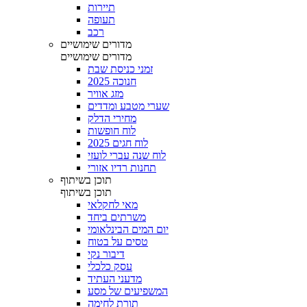
תיירות
תעופה
רכב
מדורים שימושיים
מדורים שימושיים
זמני כניסת שבת
חנוכה 2025
מזג אוויר
שערי מטבע ומדדים
מחירי הדלק
לוח חופשות
לוח חגים 2025
לוח שנה עברי לועזי
תחנות רדיו אזורי
תוכן בשיתוף
תוכן בשיתוף
מאי לחקלאי
משרתים ביחד
יום המים הבינלאומי
טסים על בטוח
דיבור נקי
עסק כלכלי
מדעני העתיד
המשפיעים של מסע
תורת לחימה