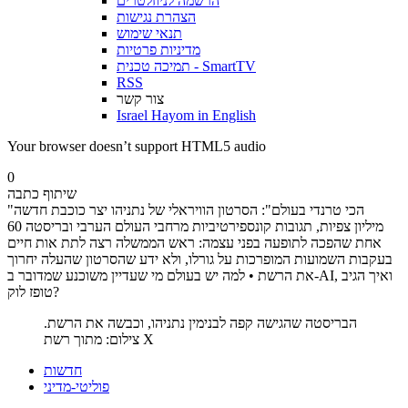
הרשמה לניוזלטרים
הצהרת נגישות
תנאי שימוש
מדיניות פרטיות
תמיכה טכנית - SmartTV
RSS
צור קשר
Israel Hayom in English
Your browser doesn’t support HTML5 audio
0
שיתוף כתבה
"הכי טרנדי בעולם": הסרטון הוויראלי של נתניהו יצר כוכבת חדשה
60 מיליון צפיות, תגובות קונספירטיביות מרחבי העולם הערבי ובריסטה
אחת שהפכה לתופעה בפני עצמה: ראש הממשלה רצה לתת אות חיים
בעקבות השמועות המופרכות על גורלו, ולא ידע שהסרטון שהעלה יחרוך
את הרשת • למה יש בעולם מי שעדיין משוכנע שמדובר ב-AI, ואיך הגיב
טופז לוק?
הבריסטה שהגישה קפה לבנימין נתניהו, וכבשה את הרשת.
צילום: מתוך רשת X
חדשות
פוליטי-מדיני