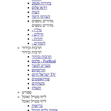
בחירות 2026
וידאו פלוס
דעות
העיתון היומי
מדורים נוספים
מדורים נוספים
- נדל"ן
- חיילים
- יהדות
- לימודים
תרבות ובידור
תרבות ובידור
תרבות ובידור
סלבס - ForReal
מעריב לנוער
הורוסקופ
ישראל היום TV
פודקאסטים
משחקים
תשחץ
ספורט
לייף סטייל ואוכל
לייף סטייל ואוכל
בריאות
אופנה ולייף סטייל