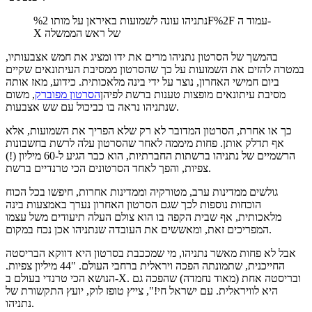
נתניהו עונה לשמועות באיראן על מותו %2F%2F עמוד ה-
X של ראש הממשלה
בהמשך של הסרטון נתניהו מרים את ידו ומציג את חמש אצבעותיו,
במטרה להזים את השמועות על כך שהסרטון ממסיבת העיתונאים שקיים
ביום חמישי האחרון, נוצר על ידי בינה מלאכותית. כידוע, מאז אותה
מסיבת עיתונאים מופצות טענות ברשת לפיהן
הסרטון מפוברק
, משום
שנתניהו נראה בו כביכול עם שש אצבעות.
כך או אחרת, הסרטון המדובר לא רק שלא הפריך את השמועות, אלא
אף תדלק אותן. פחות מיממה לאחר שהסרטון עלה לרשת בחשבונות
הרשמיים של נתניהו ברשתות החברתיות, הוא כבר הגיע ל-60 מיליון (!)
צפיות, והפך לאחד הסרטונים הכי טרנדיים ברשת.
גולשים ממדינות ערב, מטורקיה וממדינות אחרות, חיפשו בכל הכוח
הוכחות נוספות לכך שגם הסרטון האחרון נערך באמצעות בינה
מלאכותית, אף שבית הקפה בו הוא צולם העלה תיעודים משל עצמו
המפריכים זאת, ומאששים את העובדה שנתניהו אכן נכח במקום.
אבל לא פחות מאשר נתניהו, מי שמככבת בסרטון היא דווקא הבריסטה
החייכנית, שתמונתה הפכה ויראלית ברחבי העולם. "44 מיליון צפיות.
הנושא הכי טרנדי בעולם ב-X. ובריסטה אחת (מאוד נחמדה) שהפכה גם
היא לוויראלית. עם ישראל חי!", צייץ טופז לוק, יועץ התקשורת של
נתניהו.