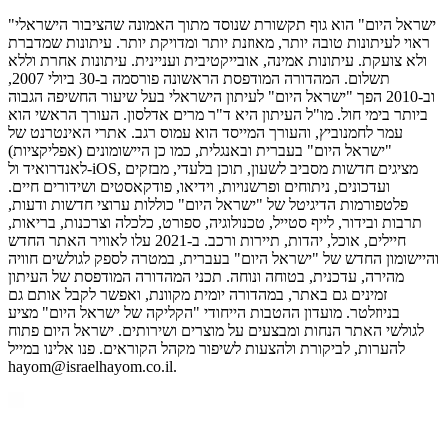
"ישראל היום" הוא גוף תקשורת שנוסד מתוך האמונה שהציבור הישראלי
ראוי לעיתונות טובה יותר, מאוזנת יותר ומדויקת יותר. עיתונות שמדברת
ולא צועקת. עיתונות אמינה, אובייקטיבית ועניינית. עיתונות אחרת וללא
תשלום. המהדורה המודפסת הראשונה פורסמה ב-30 ביולי 2007,
וב-2010 הפך "ישראל היום" לעיתון הישראלי בעל שיעור החשיפה הגבוה
ביותר בימי חול. מו"ל העיתון היא ד"ר מרים אדלסון. העורך הראשי הוא
עמר לחמנוביץ, והעורך המייסד הוא עמוס רגב. אתרי האינטרנט של
"ישראל היום" בעברית ובאנגלית, כמו כן היישומונים (אפליקציות)
לאנדרואיד ול-iOS, מציגים חדשות מסביב לשעון, תוכן בלעדי, מבזקים
ועדכונים, ניתוחים ופרשנויות, וידיאו, פודקאסטים ושידורים חיים.
פלטפורמות הדיגיטל של "ישראל היום" כוללות ערוצי חדשות ודעות,
תרבות ובידור, לייף סטייל, טכנולוגיה, ספורט, כלכלה וצרכנות, בריאות,
חיילים, אוכל, יהדות, תיירות ורכב. ב-2021 עלו לאוויר האתר החדש
והיישומון החדש של "ישראל היום" בעברית, במטרה לספק לגולשים חוויה
מהירה, עדכנית, בטוחה ונוחה. תכני המהדורה המודפסת של העיתון
זמינים גם באתר, במהדורה יומית מקוונת, ואפשר לקבל אותם גם
בניוזלטר. מועדון ההטבות הייחודי "הקליקה של ישראל היום" מציע
לגולשי האתר הנחות ומבצעים על מוצרים ושירותים. ישראל היום פתוח
להערות, לביקורת ולהצעות לשיפור מקהל הקוראים. פנו אלינו במייל
hayom@israelhayom.co.il.