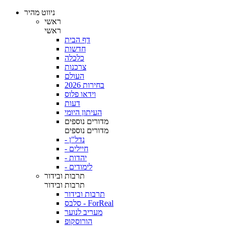
ניווט מהיר
ראשי
ראשי
דף הבית
חדשות
כלכלה
צרכנות
העולם
בחירות 2026
וידאו פלוס
דעות
העיתון היומי
מדורים נוספים
מדורים נוספים
- נדל"ן
- חיילים
- יהדות
- לימודים
תרבות ובידור
תרבות ובידור
תרבות ובידור
סלבס - ForReal
מעריב לנוער
הורוסקופ