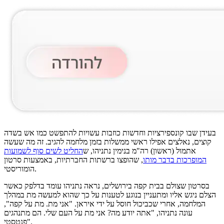
בעידן שבו קונספירציות וחדשות כוזבות עשויות להתפשט כמו אש בשדה
קוצים, נאלצים אפילו ראשי ממשלות בזמן מלחמה להגיב. זה מה שעשה
אתמול (ראשון) רה"מ בנימין נתניהו, ש
החליט לשים סוף לשמועות
המופרכות בדבר מותו
, שהופצו ברשתות החברתיות, באמצעות סרטון
הומוריסטי.
בסרטון שצולם בבית קפה בירושלים, נראה נתניהו עומד בדלפק כאשר
הצלם ניגש אליו ומתעניין בנוגע לטענות על כך שהוא למעשה מת במהלך
המלחמה, אחרי שכביכול חוסל על ידי איראן. "אני מת. מת על קפה",
עונה נתניהו, "אתה יודע מה? אני מת על העם שלי. הם מתנהגים
פנטסטי".