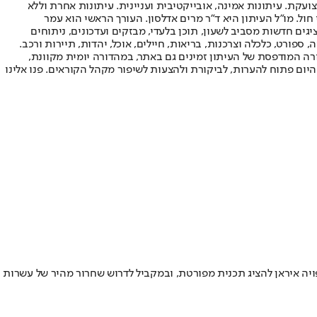
ועקת. עיתונות אמינה, אובייקטיבית ועניינית. עיתונות אחרת וללא
עור החשיפה הגבוה ביותר בימי חול. מו"ל העיתון היא ד"ר מרים אדלסון. העורך הראשי הוא עמר
 והעורך המייסד הוא עמוס רגב. אתרי האינטרנט של "ישראל היום" בעברית ובאנגלית, כמו כן היישומונים (אפליקציות) לאנדרואיד ול-iOS, מציגים חדשות מסביב לשעון, תוכן בלעדי, מבזקים ועדכונים, ניתוחים
, ספורט, כלכלה וצרכנות, בריאות, חיילים, אוכל, יהדות, תיירות ורכב.
דורה המודפסת של העיתון זמינים גם באתר, במהדורה יומית מקוונת,
היום פתוח להערות, לביקורת ולהצעות לשיפור מקהל הקוראים. פנו אלינו
ויה איראן להציג תכנית מפורטת, ובמקביל לדרוש שחרור מהיר של עשרות