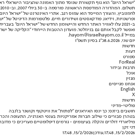
"ישראל היום" הוא גוף תקשורת שנוסד מתוך האמונה שהציבור הישראלי ראוי 
ת
ופרשנויות, וידיאו, פודקאסטים ושידורים חיים. פלטפורמות הדיגיטל של "ישרא
ב-2021 עלו לאוויר האתר החדש והיישומון החדש של "ישראל היום" בע
ואפשר לקבל אותם גם בניוזלטר. מועדון ההטבות הייחודי "הקליקה של ישרא
במייל hayom@israelhayom.co.il.
יום שני, 8.6.2026
כ"ג בסיון תשפ"ו
חדשות
דעות
ספורט
ForReal
תרבות ובידור
אוכל
מגזין
אנחנו מגייסים
English
X
חדשות
פוליטי-מדיני
חושבים ביזנס: כך ינסו האיראנים "לפתות" את וויטקוף וקושנר בז'נבה
בטהרן סבורים כי שילוב חברות אמריקניות בענפי האנרגיה, התעופה והכרי
מיליארדי דולרים והקלה בעיצומים • גורמים דיפלומטיים מעריכים כי מדוב
דני זקן
15/2/2026, 17:48
,עודכן
15/2/2026, 17:48