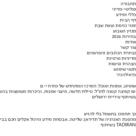
תחבורה
פוליטי-מדיני
כללי ומידע
דף הבית
זמני כניסת וצאת שבת
מגזין השבוע
בחירות 2026
אודות
צור קשר
נבחרת הכתבים והפרשנים
מדיניות פרטיות
הצהרת נגישות
תנאי שימוש
כדאי
להכיר
שופינג, אמנות ואוכל: המרכז המתחדש של מזרח י-ם
קפיצה קטנה לחו"ל: טיילת חדשה, מיצגי אמנות, וכיכרות משופצות בהשקעה של 100 מיליון ₪
בשיתוף עיריית ירושלים
כך תחסכו בחשמל בלי להזיע
מהפכת האנרגיה של תדיראן: שליטה, אבטחת מידע וניהול אקלים חכם בבי
בשיתוף TADIRAN