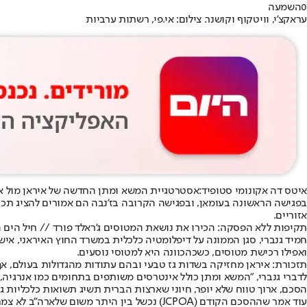
0
השמעה
עראקצ'י, וויטקוף וקושנר. צילום: אי.פי, רשתות ערביות
איטס דה אקונומי סטופיד:
אסטרטגיית המשא ומתן החדשה של איראן מול אר
בפגישה הראשונה בעומאן, ובפגישה הקרובה בז'נבה הם אמורים להציג תכני
אזוריים.
תקיפות ללא הפסקה: הכירו את נושאת המטוסים ג'ראלד פורד // חיל הים 
חמיד גנברי, סגן הממונה על דיפלומטיה כלכלית במשרד החוץ האיראני, אי
ואפילו רכישת מטוסים, כשכהכוונה היא למטוסי נוסעים.
תזכורת: איראן מחזיקה בשדות גז טבעי ובהם עתודות מהגדולות בעולם, אך
לדברי גנברי, "המשא ומתן כולל אינטרסים משותפים בתחומים כמו אנרגיה,
הסכם, ארוך טווח שלא יופר, חיוני שארצות הברית תשיג תשואות כלכליות ג
עוד אמר שההסכם הקודם (JCPOA) נכשל בין היתר משום שלארה"ב לא צמחו ממנו יתרונות כלכליים, וטען שכל עסקה חדשה תזדקק להזדמנויות עם תשואות מהירות וגבוהה עבור וושינגטון כדי להפוך אותה לעמידה.