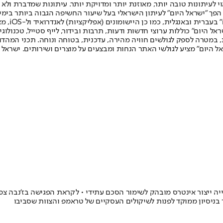
לעיתונות טובה יותר, מאוזנת יותר ומדויקת יותר. עיתונות שמדברת ולא צ
שלום. המהדורה המודפסת הראשונה פורסמה ב-30 ביולי 2007, וב-2010 הפך "ישראל היום" לעיתון הישראלי בעל שי
לחמנוביץ,
ל היום" כוללות ערוצי חדשות ודעות, תרבות ובידור, לייף סטייל, טכנולוגיה
ברית, במטרה לספק לגולשים חוויה מהירה, עדכנית, בטוחה ונוחה. תכני המה
ל היום" מציע לגולשי האתר הנחות ומבצעים על מוצרים ושירותים. ישראל 
יה ייצור אינטרס מובהק לשימור הסכם עתידי • לקראת הפגישה בז'נבה צפ
ר בניסיון ממוקד לפנות לשיקולים העסקיים של טראמפ והצוות שסביבו