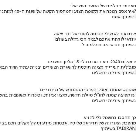
מאחורי הקלעים של הטעם הישראלי
איך אסם הפכה את תקופת הצנע והמחסור הקשה של שנות ה-40 למותג לאומי?
בשיתוף אסם
אתם עוד לא שם? הטיסה למונדיאל כבר יצאה
יונדאי לוקחת אתכם לבמה הכי גדולה בעולם
בשיתוף יונדאי מבית כלמוביל
ירושלים 2040: העיר נערכת ל- 1.5 מליון תושבים
מנכ"לית העירייה מציגה תוכנית להשארת הצעירים ובניית עתיד הדור הבא
בשיתוף עיריית ירושלים
שופינג, אמנות ואוכל: המרכז המתחדש של מזרח י-ם
קפיצה קטנה לחו"ל: טיילת חדשה, מיצגי אמנות, וכיכרות משופצות בהשקעה של 100 מיליון ₪
בשיתוף עיריית ירושלים
כך תחסכו בחשמל בלי להזיע
מהפכת האנרגיה של תדיראן: שליטה, אבטחת מידע וניהול אקלים חכם בבי
בשיתוף TADIRAN