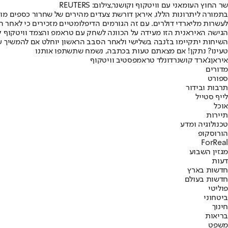
שר החוץ העומאני עם וויטקוף וקושנר,צילום: REUTERS
בתמורה ליתרונות הללו, איראן דורשת צעדים מהירים של שחרור כספים מ
לעשרות מליארדי דולרים. עם זה הגורמים הדיפלומטיים מזכירים כי לאחר 
הגישה האיראנית הזו מעידה על הכוונה לשחק עם טראמפ והצמד וויטקוף 
השיחות יתקיימו בז'נבה בשלישי ולאחר הסבב הראשון יוחלט אם להמשיך עו
טעינו? נתקן! אם מצאתם טעות בכתבה, נשמח שתשתפו אותנו
איראן
ג'ארד קושנר
דונלד טראמפ
סטיב וויטקוף
מדורים
ספורט
תרבות ובידור
לייף סטייל
אוכל
תיירות
טכנולוגיה ומדע
הורוסקופ
ForReal
מגזין השבוע
דעות
חדשות בארץ
חדשות בעולם
פוליטי
ביטחוני
חינוך
בריאות
משפט