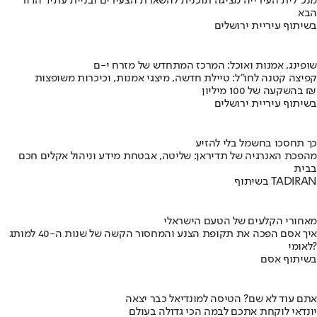
מנכ"לית העירייה מציגה תוכנית להשארת הצעירים ובניית עתיד הדור
הבא
בשיתוף עיריית ירושלים
שופינג, אמנות ואוכל: המרכז המתחדש של מזרח י-ם
קפיצה קטנה לחו"ל: טיילת חדשה, מיצגי אמנות, וכיכרות משופצות
בהשקעה של 100 מיליון ₪
בשיתוף עיריית ירושלים
כך תחסכו בחשמל בלי להזיע
מהפכת האנרגיה של תדיראן: שליטה, אבטחת מידע וניהול אקלים חכם
בבית
בשיתוף TADIRAN
מאחורי הקלעים של הטעם הישראלי
איך אסם הפכה את תקופת הצנע והמחסור הקשה של שנות ה-40 למותג
לאומי?
בשיתוף אסם
אתם עוד לא שם? הטיסה למונדיאל כבר יצאה
יונדאי לוקחת אתכם לבמה הכי גדולה בעולם