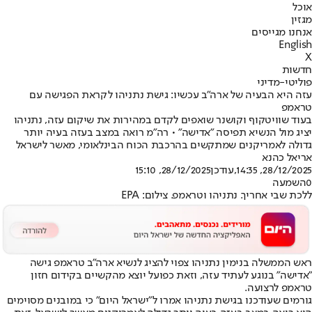
אוכל
מגזין
אנחנו מגייסים
English
X
חדשות
פוליטי-מדיני
עזה היא הבעיה של ארה"ב עכשיו: גישת נתניהו לקראת הפגישה עם
טראמפ
בעוד שוויטקוף וקושנר שואפים לקדם במהירות את שיקום עזה, נתניהו
יציג מול הנשיא תפיסה "אדישה" • רה"מ רואה במצב בעזה בעיה יותר
גדולה לאמריקנים שמתקשים בהרכבת הכוח הבינלאומי, מאשר לישראל
אריאל כהנא
28/12/2025, 14:35
,עודכן
28/12/2025, 15:10
0
השמעה
ללכת שבי אחריך. נתניהו וטראמפ. צילום: EPA
ראש הממשלה בנימין נתניהו צפוי להציג לנשיא ארה"ב טראמפ גישה
"אדישה" בנוגע לעתיד עזה, וזאת כפועל יוצא מהקשיים בקידום חזון
טראמפ לרצועה.
גורמים שעודכנו בגישת נתניהו אמרו ל"ישראל היום" כי במובנים מסוימים