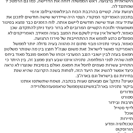
הישראלית ברצועה. ראש הממשלה דוחה את הדרישה, כמו גם הרמטכ"ל
שמתנגד לה.
רצועת עזה. קשיים בהרכבת הכוח הבינלאומי,צילום: אי.פי
בתכנון האמריקני המקורי, הצפי היה שיידרשו שישה חודשים לתכנן את
עתיד עזה ועוד שישה חודשים ליישם אותה. לוח הזמנים כבר נמצא בפיגור
משמעותי ולנוכח הקשיים המרובים לא ברור כיצד ניתן להתקדם. שכן
כאמור, לישראל אין עניין לשקם את המצב בעזה ומאידך, האמריקנים לא
מסוגלים כרגע לממש את ההתחייבות של פירוז הרצועה.
כאמור, בעיני נתניהו מבוי סתום זה מהווה בעיה גדולה יותר לממשל
האמריקני מאשר לישראל. זאת משום שצה"ל חוצץ בין מה שנותר משלטון
חמאס בעזה לבין ישובי הנגב המערבי וכוחו של חמאס מוגבל מאוד ביחס
למה שהיה לפני המלחמה. נתניהו איננו שבע רצון ממצב זה, בין היתר כי
התחייב עשרות פעמים לחסל את חמאס. ואולם בנסיבות שנוצרו לא נראה
כיצד אפשר להשיג את היעד הזה, לפחות בשנה הקרובה שהיא שנת
בחירות גם בישראל וגם בארה"ב.
טעינו? נתקן! אם מצאתם טעות בכתבה, נשמח שתשתפו אותנו
ביקור נתניהו בארה"ב
וושינגטון
ממשל טראמפ
עזה
פלורידה
מדורים
ספורט
תרבות ובידור
לייף סטייל
אוכל
תיירות
טכנולוגיה ומדע
הורוסקופ