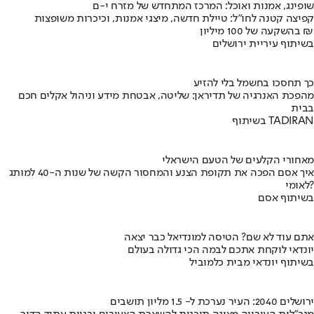
שופינג, אמנות ואוכל: המרכז המתחדש של מזרח י-ם
קפיצה קטנה לחו"ל: טיילת חדשה, מיצגי אמנות, וכיכרות משופצות
בהשקעה של 100 מיליון ₪
בשיתוף עיריית ירושלים
כך תחסכו בחשמל בלי להזיע
מהפכת האנרגיה של תדיראן: שליטה, אבטחת מידע וניהול אקלים חכם
בבית
בשיתוף TADIRAN
מאחורי הקלעים של הטעם הישראלי
איך אסם הפכה את תקופת הצנע והמחסור הקשה של שנות ה-40 למותג
לאומי?
בשיתוף אסם
אתם עוד לא שם? הטיסה למונדיאל כבר יצאה
יונדאי לוקחת אתכם לבמה הכי גדולה בעולם
בשיתוף יונדאי מבית כלמוביל
ירושלים 2040: העיר נערכת ל- 1.5 מליון תושבים