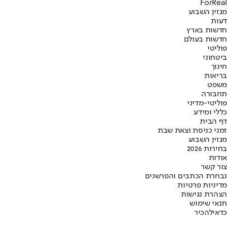
ForReal
מגזין השבוע
דעות
חדשות בארץ
חדשות בעולם
פוליטי
ביטחוני
חינוך
בריאות
משפט
תחבורה
פוליטי-מדיני
כללי ומידע
דף הבית
זמני כניסת וצאת שבת
מגזין השבוע
בחירות 2026
אודות
צור קשר
נבחרת הכתבים והפרשנים
מדיניות פרטיות
הצהרת נגישות
תנאי שימוש
כדאי
להכיר