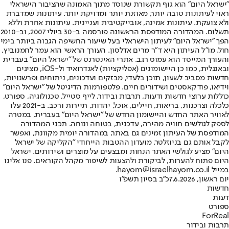
"ישראל היום" הוא גוף תקשורת שנוסד מתוך האמונה שהציבור הישראלי
ראוי לעיתונות טובה יותר, מאוזנת יותר ומדויקת יותר. עיתונות שמדברת
ולא צועקת. עיתונות אמינה, אובייקטיבית ועניינית. עיתונות אחרת וללא
תשלום. המהדורה המודפסת הראשונה פורסמה ב-30 ביולי 2007, וב-2010
הפך "ישראל היום" לעיתון הישראלי בעל שיעור החשיפה הגבוה ביותר בימי
חול. מו"ל העיתון היא ד"ר מרים אדלסון. העורך הראשי הוא עמר לחמנוביץ,
והעורך המייסד הוא עמוס רגב. אתרי האינטרנט של "ישראל היום" בעברית
ובאנגלית, כמו כן היישומונים (אפליקציות) לאנדרואיד ול-iOS, מציגים
חדשות מסביב לשעון, תוכן בלעדי, מבזקים ועדכונים, ניתוחים ופרשנויות,
וידיאו, פודקאסטים ושידורים חיים. פלטפורמות הדיגיטל של "ישראל היום"
כוללות ערוצי חדשות ודעות, תרבות ובידור, לייף סטייל, טכנולוגיה, ספורט,
כלכלה וצרכנות, בריאות, חיילים, אוכל, יהדות, תיירות ורכב. ב-2021 עלו
לאוויר האתר החדש והיישומון החדש של "ישראל היום" בעברית, במטרה
לספק לגולשים חוויה מהירה, עדכנית, בטוחה ונוחה. תכני המהדורה
המודפסת של העיתון זמינים גם באתר, במהדורה יומית מקוונת, ואפשר
לקבל אותם גם בניוזלטר. מועדון ההטבות הייחודי "הקליקה של ישראל
היום" מציע לגולשי האתר הנחות ומבצעים על מוצרים ושירותים. ישראל
היום פתוח להערות, לביקורת ולהצעות לשיפור מקהל הקוראים. פנו אלינו
במייל hayom@israelhayom.co.il.
יום ראשון, 7.6.2026
כ"ב בסיון תשפ"ו
חדשות
דעות
ספורט
ForReal
תרבות ובידור