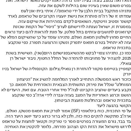
הוא רואה במצב בעזה בעיה יותר גדולה לאמריקנים מאשר לישראל. זאת
בפרט משום שאין בעיניו שום בהילות לשקם את עזה.
נתניהו מתקבל בבית הלבן על ידי טראמפ// איתי בית-און לעמ
עמדתו זו של רה"מ סותרת את גישת יועציו הקרובים של טראמפ, ג'ארד
קושנר וסטיב וויטקוף, השואפים לקדם במהירות את שיקום עזה.
במסגרת זו, ישראל נענתה לדרישתם לערוך "ניסוי" של הקמת שכונת
קרוואנים לתושבים עזתים בתל סולטן, על מנת להראות להם כיצד נראים
החיים מחוץ לשלטון חמאס. ואולם, נתניהו עומד על כך שהשיקום המלא של
עזה לא יתחיל בטרם חמאס יתפרק ונשקו והרצועה תפורז, כפי שנקבע
בתכנית טראמפ.
כמו כן, נתניהו צפוי לבקש מהנשיא
בפגישתם היום
(שני), השישית בשנת
2025, להצהיר על מחויבותו להחזרה של החלל החטוף, גיבור ישראל רן
גואילי.
קמפיין בטיימס סקוור להחזרת רן גואילי,צילום: הקונסוליה של ישראל בניו
יורק
כזכור ראש הממשלה התחייב לאורך המלחמה להשיג את "הניצחון
המוחלט" שכלל את פירוק התשתית הצבאית והאזרחית של חמאס. כך
נקבע ביעדים שהציב הקבינט לצה"ל מיד אחרי הטבח. עם זאת, היעדים לא
הושגו וכרגע האחריות על המצב בעזה עברה לידי ארה"ב כפי שנקבע
בתכנית טראמפ ובהחלטת מועצת הביטחון.
הקושי בהגעה ליעד
על פי התכנית, כוח בינלאומי (ISF) אמור לפרק את חמאס מנשקו. ואולם,
ארה"ב מתקשה להקים כוח כזה, ולכן לא ברור כרגע כיצד יושג היעד הזה.
בד בבד, גורם המעורה בפרטים מסר כי טורקיה וקטאר לוחצות על טראמפ
לדרוש מישראל את הזזת הקו הצהוב מזרחה, כלומר להקטין את האחיזה