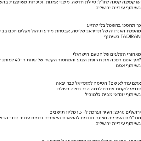
קפיצה קטנה לחו"ל: טיילת חדשה, מיצגי אמנות, וכיכרות משופצות בהשקעה של 100 מיליון ₪
בשיתוף עיריית ירושלים
כך תחסכו בחשמל בלי להזיע
מהפכת האנרגיה של תדיראן: שליטה, אבטחת מידע וניהול אקלים חכם בבי
בשיתוף TADIRAN
מאחורי הקלעים של הטעם הישראלי
איך אסם הפכה את תקופת הצנע והמחסור הקשה של שנות ה-40 למותג לאומי?
בשיתוף אסם
אתם עוד לא שם? הטיסה למונדיאל כבר יצאה
יונדאי לוקחת אתכם לבמה הכי גדולה בעולם
בשיתוף יונדאי מבית כלמוביל
ירושלים 2040: העיר נערכת ל- 1.5 מליון תושבים
מנכ"לית העירייה מציגה תוכנית להשארת הצעירים ובניית עתיד הדור הבא
בשיתוף עיריית ירושלים