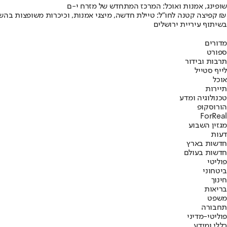
שופינג, אמנות ואוכל: המרכז המתחדש של מזרח י-ם
קפיצה קטנה לחו"ל: טיילת חדשה, מיצגי אמנות, וכיכרות משופצות בהשקעה של 100 מיליון ₪
בשיתוף עיריית ירושלים
מדורים
ספורט
תרבות ובידור
לייף סטייל
אוכל
תיירות
טכנולוגיה ומדע
הורוסקופ
ForReal
מגזין השבוע
דעות
חדשות בארץ
חדשות בעולם
פוליטי
ביטחוני
חינוך
בריאות
משפט
תחבורה
פוליטי-מדיני
כללי ומידע