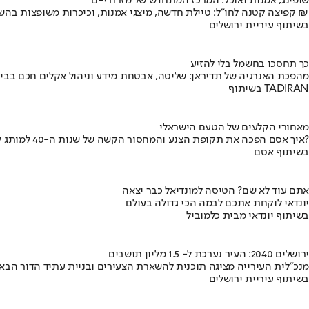
שופינג, אמנות ואוכל: המרכז המתחדש של מזרח י-ם
קפיצה קטנה לחו"ל: טיילת חדשה, מיצגי אמנות, וכיכרות משופצות בהשקעה של 100 מיליון ₪
בשיתוף עיריית ירושלים
כך תחסכו בחשמל בלי להזיע
מהפכת האנרגיה של תדיראן: שליטה, אבטחת מידע וניהול אקלים חכם בבי
בשיתוף TADIRAN
מאחורי הקלעים של הטעם הישראלי
איך אסם הפכה את תקופת הצנע והמחסור הקשה של שנות ה-40 למותג לאומי?
בשיתוף אסם
אתם עוד לא שם? הטיסה למונדיאל כבר יצאה
יונדאי לוקחת אתכם לבמה הכי גדולה בעולם
בשיתוף יונדאי מבית כלמוביל
ירושלים 2040: העיר נערכת ל- 1.5 מליון תושבים
מנכ"לית העירייה מציגה תוכנית להשארת הצעירים ובניית עתיד הדור הבא
בשיתוף עיריית ירושלים