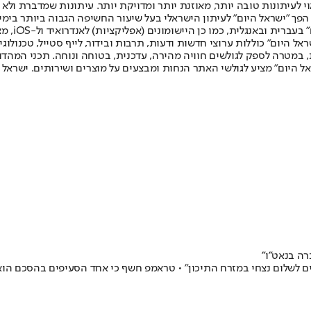
לעיתונות טובה יותר, מאוזנת יותר ומדויקת יותר. עיתונות שמדברת ולא צ
שלום. המהדורה המודפסת הראשונה פורסמה ב-30 ביולי 2007, וב-2010 הפך "ישראל היום" לעיתון הישראלי בעל שי
לחמנוביץ,
ל היום" כוללות ערוצי חדשות ודעות, תרבות ובידור, לייף סטייל, טכנולוגיה
ברית, במטרה לספק לגולשים חוויה מהירה, עדכנית, בטוחה ונוחה. תכני המה
ל היום" מציע לגולשי האתר הנחות ומבצעים על מוצרים ושירותים. ישראל 
ה בנאט"ו"
בים לשלום נצחי במזרח התיכון" • טראמפ חשף כי אחד הסעיפים בהסכם הו