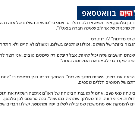
 בן סלמאן, אמר נשיא ארה"ב דונלד טראמפ כי "מועצת השלום של עזה תכלו
ת מרכזית של ארה"ב שאינה חברה בנאט"ו".
תי מדינות" // רויטרס
ה ביותר של השלום, וכולנו שותפים בשלום, ומעולם לא היינו ולא התקרב
נחנו חושבים שזה יכול להיות, אבל קיבלנו רק סימנים טובים. אני רוצה לה
פים שקרו כדי לסיים את המלחמה בעזה".
אנו את כולם, עשרים מתוך עשרים". בהמשך דבריו טען טראמפ כי "היום הח
זרתם של חטופים חללים נוספים.
ביטחון מאי פעם. אתמול מועצת הביטחון של האו"ם אימצה רשמית את תוכנ
ולות. אני מקווה, הוד מעלתך, שתהיה במועצה", פנה טראמפ לבן סלמאן.
ויבים להפסקת אש מתמשכת שמובילה לשלום יפה ומתמשך. יש לנו דברים 