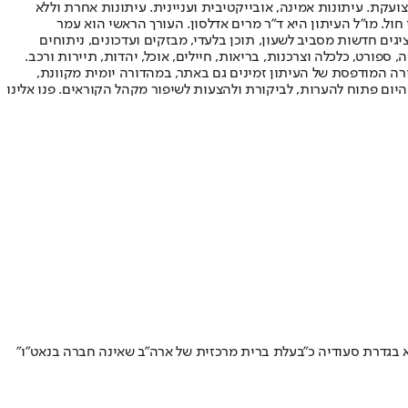
ועקת. עיתונות אמינה, אובייקטיבית ועניינית. עיתונות אחרת וללא
עור החשיפה הגבוה ביותר בימי חול. מו"ל העיתון היא ד"ר מרים אדלסון. העורך הראשי הוא עמר
 והעורך המייסד הוא עמוס רגב. אתרי האינטרנט של "ישראל היום" בעברית ובאנגלית, כמו כן היישומונים (אפליקציות) לאנדרואיד ול-iOS, מציגים חדשות מסביב לשעון, תוכן בלעדי, מבזקים ועדכונים, ניתוחים
, ספורט, כלכלה וצרכנות, בריאות, חיילים, אוכל, יהדות, תיירות ורכב.
דורה המודפסת של העיתון זמינים גם באתר, במהדורה יומית מקוונת,
היום פתוח להערות, לביקורת ולהצעות לשיפור מקהל הקוראים. פנו אלינו
א בגדרת סעודיה כ"בעלת ברית מרכזית של ארה"ב שאינה חברה בנאט"ו"