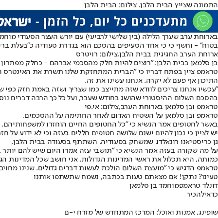
התמונה שצייץ הבית הלבן. צילום: הבית הלבן
בארוחת ערב שערך הלילה (בין שלישי לרביעי) עם יורש העצר הסעודי מוחמד
בטוח" - וחשף כי כי אחד הסעיפים בהסכם הוא בגדרת סעודיה כ"בעלת ברי
ארוחת הערב החגיגית בבית הלבן,צילום: רויטרס
בן סלמאן בבית הלבן: "רוצים להיות חלק מהסכמי אברהם - כחלק מפתרון ש
טראמפ ציין בפתח דבריו כי "הברית המתחזקת שלנו תשרת את האינטרס הגבו
התיכון אף פעם לא יקרה. אנחנו עשינו את זה.
"עכשיו אנחנו צריכים לוודא שזה מתייצב כמו שצריך ושזה באמת חזק כפי שא
בהסכם השלום ההיסטורי שהושג בחודש שעבר, ועל כל כך הרבה דברים נוס
טראמפ ובן סלמאן בארוחת הערב,צילום: אי.פי
טראמפ ובן סלמאן על השטיח האדום לאחר החתימה על ההסכמים,
באשר לחטופים אמר הנשיא כי "כל החטופים החיים הוחזרו למשפחותיהם. הב
יש לציין כי נכון להיום ישנם שלושה חטופים חללים בעזה וכי לא ידוע על ח
גן כריסטיאנו רונאלדו, שמשחק בסעודיה, השתתף בסעודה בבית הלבן,
על מה שקורה בעזה אמר הנשיא כי "תושבי עזה אמרו היום שיש להם יותר 
כמותה, היא תכלול את ראשי המדינות הגדולות. אני חושב שכל המדינות הגד
טראמפ הדגיש כי "מועצת השלום הולכת לעשות דברים גדולים. שנינו מח
טעינו? נתקן! אם מצאתם טעות בכתבה, נשמח שתשתפו אותנו
דונלד טראמפ
מוחמד בן סלמאן
כדאי
להכיר
שופינג, אמנות ואוכל: המרכז המתחדש של מזרח י-ם