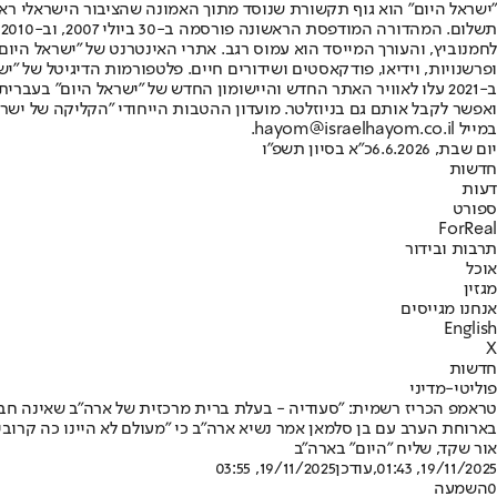
"ישראל היום" הוא גוף תקשורת שנוסד מתוך האמונה שהציבור הישראלי ראוי 
ת
ופרשנויות, וידיאו, פודקאסטים ושידורים חיים. פלטפורמות הדיגיטל של "ישרא
ב-2021 עלו לאוויר האתר החדש והיישומון החדש של "ישראל היום" בע
ואפשר לקבל אותם גם בניוזלטר. מועדון ההטבות הייחודי "הקליקה של ישרא
במייל hayom@israelhayom.co.il.
יום שבת, 6.6.2026
כ"א בסיון תשפ"ו
חדשות
דעות
ספורט
ForReal
תרבות ובידור
אוכל
מגזין
אנחנו מגייסים
English
X
חדשות
פוליטי-מדיני
טראמפ הכריז רשמית: "סעודיה - בעלת ברית מרכזית של ארה"ב שאינה חבר
בארוחת הערב עם בן סלמאן אמר נשיא ארה"ב כי "מעולם לא היינו כה קרו
אור שקד, שליח "היום" בארה"ב
19/11/2025, 01:43
,עודכן
19/11/2025, 03:55
0
השמעה