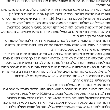
העשורים האחרונים על מנת שאוכל לשרת את המדינה היהודית האחת
והיחידה".
כאמור, לא רק עם טראמפ ואנשיו דרמר ידע לעבוד, אלא גם עם הדמוקרטים
ואפילו עם הנשיא שלהם, ברק אובמה. דווקא אחרי העימות הגדול בין
אובמה ונתניהו על הסכם הגרעין ב-2015, דרמר הבין שהנשיא ירצה לפייס
את ישראל. אל שולחנו כשגריר הגיעה ההחלטה של "יד ושם" להעניק את
אות חסיד אומות העולם, לחייל אמריקני שנפל בשבי הנאצים במלחמת
העולם. החייל רודי אדמונדס, הציל מאות יהודים שהיו שבויים אתו במחנה,
ולא סיפר על כך בימי חייו.
דרמר העריך שאובמה ייאות להעניק בעצמו את האות לבנו של אדמונדס,
שנפטר ב-1985. הוא הגיש אפוא לראש המטה שלו, דניס מקדונה, הזמנה
אישית לתת את האות בטקס בשגרירות.
ואכן, כמה חודשים מאוחר יותר אובמה בא ונאם. באותם ימים סופת קור
קיצונית איימה לבטל את האירוע. אך דרמר שהיה כל כך נחוש לקיים אותו
בא לפנות בעצמו את השלג, כדי להוות דוגמה לעובדי השגרירות שהיססו.
הייתה זו הפעם הראשונה שהענקת אות חסידי אומות העולם נערכה מחוץ
לישראל. למעט ביקור התנחומים של ביל קלינטון אחרי רצח רבין, הייתה זו
הפעם היחידה ב-77 שנות המדינה, שנשיא אמריקני בא לשגרירות
הישראלית בבירת ארה"ב.
דרמר עם אובמה ב-2013,צילום: הבית הלבן
מה עוד? דרמר חתום על הסכם הסיוע הביטחוני הגדול ביותר אי פעם עם
ארה"ב, גם הוא הושג מול ממשל אובמה. ב-2020 סייע להבאת חיסוני
הקורונה לישראל, שהייתה כזכור הראשונה בעולם להפיץ אותם בציבור.
דרמר טווה עם עמוס הוכשטיין וממשל ביידן את הסכם הפסקת המלחמה
בלבנון לפני כשנה, אשר מאפשר לישראל לשמור על חופש פעולה בלבנון.