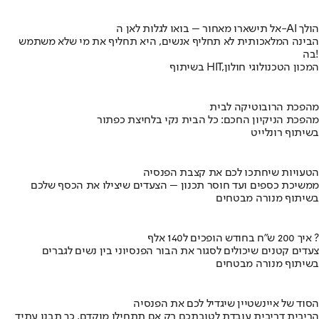
אל תישארו מאחור – בואו לגלות לאן ה-AI הולך
הבינה המלאכותית לא תחליף אנשים, היא תחליף את מי שלא משתמש
בה!
בשיתוף HIT,המכון הטכנולוגי חולון
מהפכת הרובוטיקה לבית
מהפכת הניקיון החכם: כל הבית נקי בלחיצת כפתור
בשיתוף רונלייט
הטעויות שיחתכו לכם את קצבת הפנסיה
ממשיכת כספים ועד חוסר תכנון – הצעדים שיצילו את הכסף שלכם
בשיתוף מנורה מבטחים
איך 200 ש"ח בחודש הופכים ל140 אלף ?
צעדים קטנים שיכולים לסגור את הבור הפנסיוני בין נשים לגברים
בשיתוף מנורה מבטחים
הסוד של איינשטיין שיגדיל לכם את הפנסיה
הריבית דריבית עובדת לטובתכם רק אם תתחילו מוקדם. כך תבנו עתיד