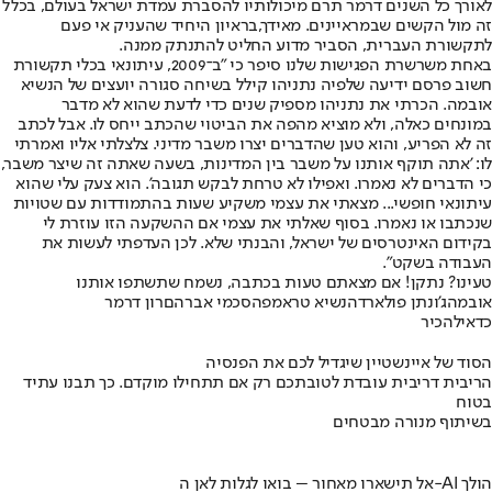
לאורך כל השנים דרמר תרם מיכולותיו להסברת עמדת ישראל בעולם, בכלל
זה מול הקשים שבמראיינים. מאידך,
בראיון היחיד שהעניק אי פעם
לתקשורת העברית
, הסביר מדוע החליט להתנתק ממנה.
באחת משרשרת הפגישות שלנו סיפר כי "ב־2009, עיתונאי בכלי תקשורת
חשוב פרסם ידיעה שלפיה נתניהו קילל בשיחה סגורה יועצים של הנשיא
אובמה. הכרתי את נתניהו מספיק שנים כדי לדעת שהוא לא מדבר
במונחים כאלה, ולא מוציא מהפה את הביטוי שהכתב ייחס לו. אבל לכתב
זה לא הפריע, והוא טען שהדברים יצרו משבר מדיני. צלצלתי אליו ואמרתי
לו: 'אתה תוקף אותנו על משבר בין המדינות, בשעה שאתה זה שיצר משבר,
כי הדברים לא נאמרו. ואפילו לא טרחת לבקש תגובה'. הוא צעק עלי שהוא
עיתונאי חופשי... מצאתי את עצמי משקיע שעות בהתמודדות עם שטויות
שנכתבו או נאמרו. בסוף שאלתי את עצמי אם ההשקעה הזו עוזרת לי
בקידום האינטרסים של ישראל, והבנתי שלא. לכן העדפתי לעשות את
העבודה בשקט".
טעינו? נתקן! אם מצאתם טעות בכתבה, נשמח שתשתפו אותנו
אובמה
ג'ונתן פולארד
הנשיא טראמפ
הסכמי אברהם
רון דרמר
כדאי
להכיר
הסוד של איינשטיין שיגדיל לכם את הפנסיה
הריבית דריבית עובדת לטובתכם רק אם תתחילו מוקדם. כך תבנו עתיד
בטוח
בשיתוף מנורה מבטחים
אל תישארו מאחור – בואו לגלות לאן ה-AI הולך