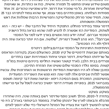
משום שידוע שאינו מחפש כל תמורה אישית, כוח או כותרות, או שאיפות
פוליטיות ואחרות. כל מי שמכיר את דרמר, יודע שמניעיו טהורים. זה אחד
מסודות הצלחתו. באופן מדהים בפני עצמו, אף שהוא צמוד לנתניהו כבר 25
שנה, תמיד שמר מרחק מהפוליטיקה והפרשיות הרבות שמלוות את ראש
הממשלה ומשפחתו.
דרמר עומד במידור מוחלט. התפקיד היחיד של הדובר שלו - יש כזה - הוא
לשתוק. הסודיות הזו אפשרה לו להגיע למה שהוא כנראה גדול הישגיו:
הסכמי אברהם. "אתה יודע כמה אנשים בארץ ידעו לפני על הסכמי
אברהם?", הוא נוהג לשאול רטורית. "שלושה. אם היו יותר כנראה שזה היה
דולף ולא היו הסכמים".
החתימות החגיגיות על הסכמי אברהם,צילום: רויטרס
באותם שבועות דרמטיים של קיץ 2020, כשהעולם נאבק בקורונה וטראמפ
על שרידותו הפוליטית, דרמר ונציגי איחוד האמירויות ישבו בחדרים
נפרדים בבית הלבן. ג'ארד קושנר ואנשיו החליפו ביניהם טיוטות במו"מ
קשוח. בסופו נולדו הסכמי שלום ששינו את המזרח התיכון.
כמובן שאלה לא היו הפגישות הסודיות הראשונות או האחרונות שלו. עכשיו
אפשר לגלות שבימים אלה לפני שנה הוא פגש את השגרירה הסעודית
בוושינגטון, המוכרת בשם הנסיכה רימא -
פגישה שאת דבר קיומה חשפנו
בפברואר 2025
. בסוגיית סעודיה דרמר ימשיך כנראה לטפל על אף פרישתו
מהממשלה.
בשקט, בשקט
בחזרה ל-2020, מהלך חשוב נוסף שדרמר רשם באותה שנה, היה שחרורו
מהכלא והבאתו לארץ של יהונתן פולארד. בממסד הביטחוני בארה"ב היו מי
שרצו להמשיך להצר את צעדיו של המרגל הישראלי כדי שלא יהפוך לאדם