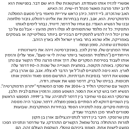
אפשרי להזיז אותו מעמדתו. העקשנות שלו היא שם דבר. בפגישות הוא
לרוב יותר מרצה מאשר מנהל דו-שיח. זה האיש.
האב שהזכרנו, ג'יי דרמר, כיהן כראש עיריית מיאמי ביץ' מטעם המפלגה
הדמוקרטית. הוא, אגב, ניצח בבחירות את אליוט רוזוולט, גיבור מלחמה
ובנו של הנשיא האגדי. גם אחיו של דרמר, דיוויד, נבחר לימים לאותו
התפקיד. כל זה מלמד שהתפוחים לא נפלו רחוק מהעץ - אבל גם על כך
שרון יכול היה להגיע לתפקידים הבכירים ביותר בפוליטיקה או בעסקים
באמריקה, אלא שהוא בחר בארץ ישראל ולא בארץ הזהב.
הסטודנט שזוהה, סומן וצמח
אחד המרצים שלו, פרנק לונץ, באוניברסיטה זיהה את כישרונותיו
הייחודיים ("התלמיד המוכשר ביותר שהיה לי אי פעם", אמר עליו) והזמין
אותו לעבוד בפירמת הסקרים שלו. דרך אותו מרצה נולד הקשר עם נתן
שרנסקי. באותה תקופה, במחצית השנייה של שנות ה-90 דרמר עלה
לארץ. הוא ניסה להתגייס לצה"ל אך הדבר לא צלח. אגב, גם אהרן ברק,
שפגש את דרמר בנסיבות חברתיות, התרשם ממנו מאוד והזמין אותו
תכופות. בביתו של ברק, דרמר פגש את אשתו, רודה.
הקשר עם שרנסקי הוליד ב-2004 את ספרם המשותף "יתרון הדמוקרטיה".
הנשיא דאז בוש קרא את הספר, הושפע ממנו, והזמין אותם לבית הלבן.
שרנסקי הוא גם מי שחיבר בין דרמר לנתניהו, עוד ב־1999. המפגש הראשון
בין השניים דווקא לא הסתיים באופן מוצלח. דרמר, שכבר היה מנוסה
בניתוח סקרים, צפה לנתניהו הפסד בבחירות המתקרבות. שבועות
ספורים לאחר מכן התברר שצדק.
נתן שרנסקי. חיבר בין דרמר לנתניהו,צילום: אורן בן חקון
למרות ההתחלה ברגל שמאל, הקשרים התהדקו, עד שדרמר ונתניהו הפכו
כמעט לישות אחת. האמון ביניהם טוטלי. השקפת העולם זהה. הם