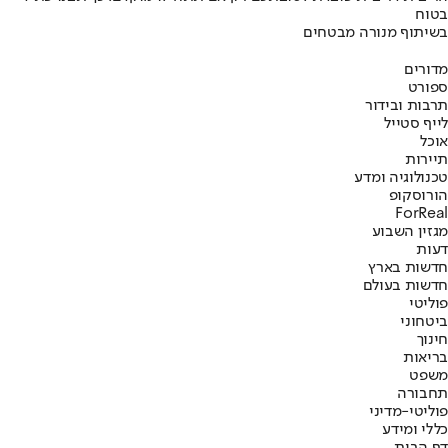
בטוח
בשיתוף מנורה מבטחים
מדורים
ספורט
תרבות ובידור
לייף סטייל
אוכל
תיירות
טכנולוגיה ומדע
הורוסקופ
ForReal
מגזין השבוע
דעות
חדשות בארץ
חדשות בעולם
פוליטי
ביטחוני
חינוך
בריאות
משפט
תחבורה
פוליטי-מדיני
כללי ומידע
דף הבית