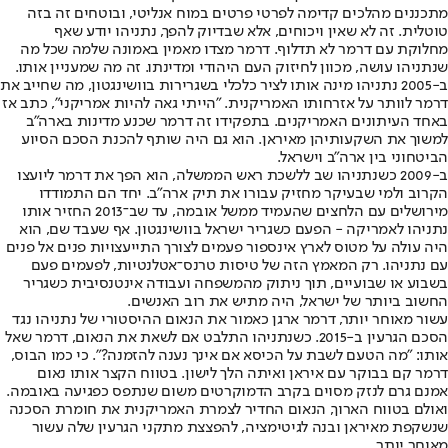
מתכננים מהלכים קדימה לפרטי פרטים במוח אנליטי, ובוטחים זה בזה
טוטלית. זה לא שאין ויכוחים, אלא שבדיוק להפך, נתניהו יודע שאף
מחלוקת עם דרמר לא תדלוף. דרמר מצדו מאמין באמונה שלמה שכל מה
שנתניהו עושה, מכוון לחיזוק העם היהודי ומדינתו. זה מה שמעניין אותו.
ב-2005 נתניהו מינה אותו לציר כלכלי בשגרירות בוושינגטון, מה שחייב את
דרמר לוותר על אזרחותו האמריקנית. "הייתי גאה להיות אמריקני", כתב אז
באחד העיתונים האמריקנים. בתפקידו זה דרמר שכנע מדינות בארה"ב
למשוך את השקעותיהן מאיראן. הוא גם היה שותף להכנת הסכם הסיוע
הביטחוני בין ארה"ב וישראל.
ב-2009 כשנתניהו שב ללשכת ראש הממשלה, הוא הפך את דרמר ליועצו
הקרוב ולמי שבעיקר מחזיק עבורו את תיק ארה"ב. יחד הם התמודדו
מירושלים עם הלחצים שהעמיד ממשל אובמה, עד שב־2013 החזיר אותו
נתניהו לאמריקה - הפעם כשגריר ישראל בוושינגטון. אף שעבד שם, הוא
היה עולה על מטוס לארץ אינספור פעמים לצורך התייעצויות פנים אל פנים
עם נתניהו. רק המאמץ הזה של טיסות טרנס־אטלנטיות, לפעמים פעם
בשבוע או שבועיים, תוך ניתוק מהמשפחה ועבודה אינטנסיבית כשגריר
החשוב ביותר של ישראל, היה מתיש את רוב האנשים.
עשור מאוחר יותר, דרמר ארגן כאמור את הנאום ההיסטורי של נתניהו נגד
הסכם הגרעין ב-2015. כשנתניהו התלבט אם לשאת את הנאום, דרמר שאל
אותו: "מה הטעם לשבת על הכיסא אם אינך נענה להזמנה?". כי כמו הבוס,
דרמר קם בבוקר עם איראן ואיתה הלך לישון. בטווח הקצר אותו נאום
אמנם גרם לנזק מסוים בקרב הדמוקרטים משום שנתפס כפגיעה באובמה.
ואולם בטווח הארוך, הנאום החדיר לצמרת האמריקנית את חומרת הסכנה
שנשקפת מאיראן ובנה לגיטימציה, להפצצת מתקני הגרעין שלה עשור
מאוחר יותר.