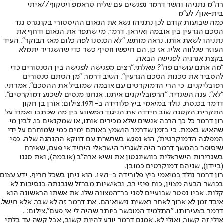
רה"מ נתניהו והשר דרמר נפגשים עם שליח טראמפ ויטקוף//איתי
בית-און/ לע״מ
כמה שבועות קודם לכן נתניהו נשא את הנאום ההיסטורי בקונגרס נגד
הסכם הגרעין בין אובמה ואיראן. דרמר, מי שתפר את הנאום ודחף את
נתניהו לשאת אותו, נראה מותש. "לא הכנסנו לפה כלום מאז הבוקר", העיד
העוזר שנלווה אליו. אז כן, הם חיפשו חטיף כשר כדי שהשגריר יתמלא
בקצת אנרגיה לפגישה הבאה.
"מה אתם עושים פה"? שאלתי.
"רצים מפגישה לפגישה בין הסנטורים כדי
להסביר את סכנות הסכם הגרעין", השיב דרמר. "מן הסתם סנטורים
רפובליקנים, כי הרי הדמוקרטים עם אובמה שמוביל את ההסכם", אמרתי.
"לא", ענה השגריר. "הרפובליקנים איתנו. אנחנו מנסים לשכנע דמוקרטים".
דרמר בכנסת. נולד במיאמי ביץ פלורידה ב-1971,צילום: אורן בן חקון
התקרית הקטנה שוב חידדה את הניגוד המשווע בין מה שכתבו ואמרו על
רון דרמר כל כך הרבה אנשים שלא מכירים אותו, או שמקנאים בו, לבין מי
שהאיש באמת. כי בזמן שדרמר הושמץ באותם ימים כמי ש'מוחרם על ידי
המפלגה הדמוקרטית', הוא נפגש בשרשרת עם דווקא ההנהגה שלה. כפי
שיסופר בהמשך דרמר היה לשגריר הישראלי היחיד אי פעם, שאירח
בשגרירות הישראלית בוושינגטון את נשיא ארה"ב (אובמה), ואת סגנו
(ביידן), שניהם דמוקרטים כמובן.
רון דרמר נולד במיאמי ביץ פלורידה ב-1971. הוא ניחן בשכל חריף, ידע עצום
בכושר הבעה מצוין, כוח פיזי רב, ובאישיות מברזל שנבנתה בנסיבות לא
קלות. אביו נפטר שבועיים לפני בר־המצווה שלו. את אשתו הראשונה הוא
איבד זמן לא ארוך לאחר ראשית נישואיהם. את דרמר זה לא שבר, אלא חישל.
דרמר בצעירותו. "התלמיד המוכשר ביותר שהיה לי אי פעם",צילום: .
אולי זה קשור, ואולי לא. אמנם דרמר יודע להיות קשוב, אבל קשה עד בלתי