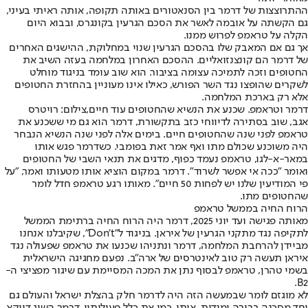
ההתרוצצות של דרמר בין הסנאטורים באותה תקופה, אותה ראיתי בעיני,
גם הקשתה על אובמה לאשר את הסכם הגרעין בקונגרס, ובבוא היום
הקלה על טראמפ לפרוש ממנו.
אך גם אם המאבק שלו בהסכם הגרעין שנוי במחלוקת, ההישגים האחרים
של דרמר הם קונצנזואליים. ההסכם האחרון במלחמה בעזה השיב את
החטופים וזכה לתמיכה עצומה בציבור. הוא שוב עומד בניגוד מוחלט
לשקרים שהופצו נגד השר הפורש, כאילו אינו מעוניין בהחזרת החטופים
אלא רק בארכת המלחמה.
דרמר וטראמפ. שכנע את הנשיא שהחטופים עוד חיים,צילום: רויטרס
אגב, שוב בסתירה לדיווחי כזב בתקשורת, דרמר הוא גם מי ששכנע את
טראמפ לפני שנה שהחטופים חיים. בימים אלה לפני שנה הנשיא הנבחר
היה משוכנע שכולם מתו ואף אמר זאת בפומבי. כשדרמר פגש אותו
במאר-א-לגו, טראמפ נעמד כפוף, מדגים את תנאי השבי של החטופים
ואומר "ככה אי אפשר לשרוד". דרמר במקום הוציא אותו מטעותו ואמר, "על
פי המודיעין שלנו יש לפחות 50 חיים". מאותו רגע טראמפ חדל לומר
שהחטופים מתו.
הרוח החיה בממשל טראמפ
מאותה פגישה ועד יוני 2025, דרמר היה הרוח החיה ברתימת הממשל
לתקיפה נגד מתקני הגרעין של איראן. בניגוד ל"Don't", שקיבלנו אנחנו
מביידן להרחבת המלחמה, דרמר ונתניהו שכנעו את טראמפ שפעולה נגד
איראן תעשה רק טוב לאינטרסים של ארה"ב. נפעם מחגיגה הישראלית
בשמי טהרן, טראמפ לבסוף נתן את המכה המסיימת עם שיגור מפציצי ה-
B2.
לא מוגזם לומר שבמעשה הזה היה לדרמר חלק בהצלת ישראל והעולם גם
יחד מסכנה ברורה ומידית. אותו, כמו את כלל פעולותיו, דרמר השיג דווקא