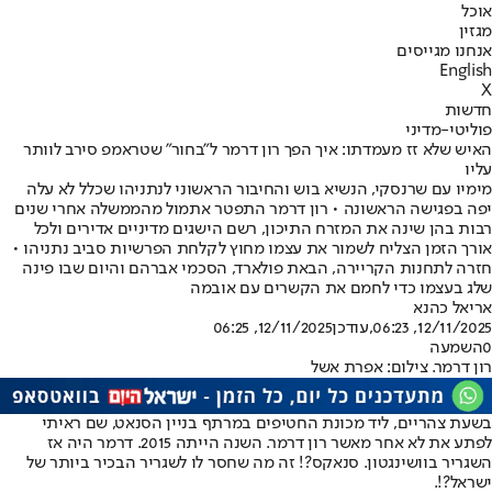
אוכל
מגזין
אנחנו מגייסים
English
X
חדשות
פוליטי-מדיני
האיש שלא זז מעמדתו: איך הפך רון דרמר ל"בחור" שטראמפ סירב לוותר
עליו
מימיו עם שרנסקי, הנשיא בוש והחיבור הראשוני לנתניהו שכלל לא עלה
יפה בפגישה הראשונה • רון דרמר התפטר אתמול מהממשלה אחרי שנים
רבות בהן שינה את המזרח התיכון, רשם הישגים מדיניים אדירים ולכל
אורך הזמן הצליח לשמור את עצמו מחוץ לקלחת הפרשיות סביב נתניהו •
חזרה לתחנות הקריירה, הבאת פולארד, הסכמי אברהם והיום שבו פינה
שלג בעצמו כדי לחמם את הקשרים עם אובמה
אריאל כהנא
12/11/2025, 06:23
,עודכן
12/11/2025, 06:25
0
השמעה
רון דרמר. צילום: אפרת אשל
בשעת צהריים, ליד מכונת החטיפים במרתף בניין הסנאט, שם ראיתי
לפתע את לא אחר מאשר רון דרמר. השנה הייתה 2015. דרמר היה אז
השגריר בוושינגטון. סנאקס?! זה מה שחסר לו לשגריר הבכיר ביותר של
ישראל?!.