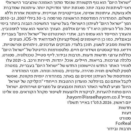
"ישראל היום" הוא גוף תקשורת שנוסד מתוך האמונה שהציבור הישראלי
ראוי לעיתונות טובה יותר, מאוזנת יותר ומדויקת יותר. עיתונות שמדברת
ולא צועקת. עיתונות אמינה, אובייקטיבית ועניינית. עיתונות אחרת וללא
תשלום. המהדורה המודפסת הראשונה פורסמה ב-30 ביולי 2007, וב-2010
הפך "ישראל היום" לעיתון הישראלי בעל שיעור החשיפה הגבוה ביותר בימי
חול. מו"ל העיתון היא ד"ר מרים אדלסון. העורך הראשי הוא עמר לחמנוביץ,
והעורך המייסד הוא עמוס רגב. אתרי האינטרנט של "ישראל היום" בעברית
ובאנגלית, כמו כן היישומונים (אפליקציות) לאנדרואיד ול-iOS, מציגים
חדשות מסביב לשעון, תוכן בלעדי, מבזקים ועדכונים, ניתוחים ופרשנויות,
וידיאו, פודקאסטים ושידורים חיים. פלטפורמות הדיגיטל של "ישראל היום"
כוללות ערוצי חדשות ודעות, תרבות ובידור, לייף סטייל, טכנולוגיה, ספורט,
כלכלה וצרכנות, בריאות, חיילים, אוכל, יהדות, תיירות ורכב. ב-2021 עלו
לאוויר האתר החדש והיישומון החדש של "ישראל היום" בעברית, במטרה
לספק לגולשים חוויה מהירה, עדכנית, בטוחה ונוחה. תכני המהדורה
המודפסת של העיתון זמינים גם באתר, במהדורה יומית מקוונת, ואפשר
לקבל אותם גם בניוזלטר. מועדון ההטבות הייחודי "הקליקה של ישראל
היום" מציע לגולשי האתר הנחות ומבצעים על מוצרים ושירותים. ישראל
היום פתוח להערות, לביקורת ולהצעות לשיפור מקהל הקוראים. פנו אלינו
במייל hayom@israelhayom.co.il.
יום ראשון, 3.5.2026
ט"ז באייר תשפ"ו
חדשות
דעות
ספורט
ForReal
תרבות ובידור